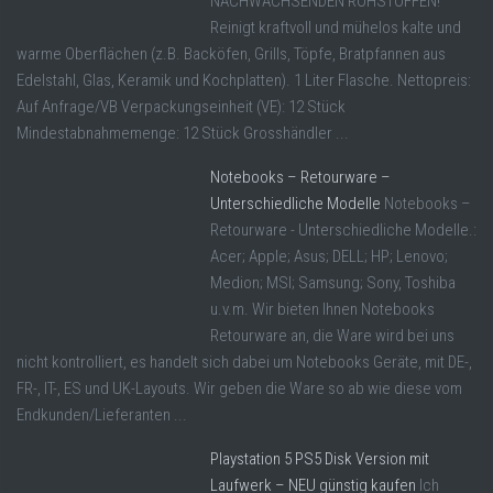
NACHWACHSENDEN ROHSTOFFEN!
Reinigt kraftvoll und mühelos kalte und
warme Oberflächen (z.B. Backöfen, Grills, Töpfe, Bratpfannen aus
Edelstahl, Glas, Keramik und Kochplatten). 1 Liter Flasche. Nettopreis:
Auf Anfrage/VB Verpackungseinheit (VE): 12 Stück
Mindestabnahmemenge: 12 Stück Grosshändler ...
Notebooks – Retourware –
Unterschiedliche Modelle
Notebooks –
Retourware - Unterschiedliche Modelle.:
Acer; Apple; Asus; DELL; HP; Lenovo;
Medion; MSI; Samsung; Sony, Toshiba
u.v.m. Wir bieten Ihnen Notebooks
Retourware an, die Ware wird bei uns
nicht kontrolliert, es handelt sich dabei um Notebooks Geräte, mit DE-,
FR-, IT-, ES und UK-Layouts. Wir geben die Ware so ab wie diese vom
Endkunden/Lieferanten ...
Playstation 5 PS5 Disk Version mit
Laufwerk – NEU günstig kaufen
Ich