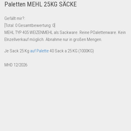
Paletten MEHL 25KG SÄCKE
Lebensmittel & Getränke
Multimedia & Elektro
Gefällt mir?:
[Total:
0
Gesamtbewertung:
0
]
Münzen
MEHL TYP 405 WEIZENMEHL als Sackware. Reine POalettenware. Kein
Spielzeug & Games
EInzellverkauf möglich. Abnahme nur in großen Mengen.
Schuhe & Accessoires
Je Sack 25 Kg
auf Palette
40 Sack a 25 KG (1000KG)
Sport & Freizeit
MHD 12/2026
Uhren & Schmuck
Wohnen & Einrichten
Restposten-Angebote
Restposten für Privatpersonen
eBay Restposten kaufen
Sonderposten-Angebote
Saison & Eventprodkte