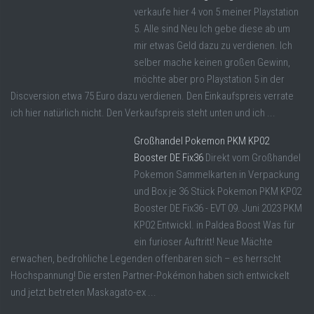
verkaufe hier 4 von 5 meiner Playstation
5. Alle sind Neu Ich gebe diese ab um
mir etwas Geld dazu zu verdienen. Ich
selber mache keinen großen Gewinn,
möchte aber pro Playstation 5 in der
Discversion etwa 75 Euro dazu verdienen. Den Einkaufspreis verrate
ich hier natürlich nicht. Den Verkaufspreis steht unten und ich ...
Großhandel Pokemon PKM KP02
Booster DE Fix36
Direkt vom Großhandel
Pokemon Sammelkarten in Verpackung
und Box je 36 Stück Pokemon PKM KP02
Booster DE Fix36 - EVT 09. Juni 2023 PKM
KP02 Entwickl. in Paldea Boost Was für
ein furioser Auftritt! Neue Mächte
erwachen, bedrohliche Legenden offenbaren sich – es herrscht
Hochspannung! Die ersten Partner-Pokémon haben sich entwickelt
und jetzt betreten Maskagato-ex ...