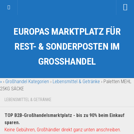
Startseite
EUROPAS MARKTPLATZ FÜR
Kategorien
Auto & Motorrad
REST- & SONDERPOSTEN IM
Drogerie & Tierbedarf
GROSSHANDEL
Fahrzeuge & Transport
Fashion & Mode
»
›
Großhandel Kategorien
›
Lebensmittel & Getränke
›
Paletten MEHL
Garten & Werkzeug
25KG SÄCKE
Geschäft, Büro & Schreibwaren
LEBENSMITTEL & GETRÄNKE
Geschenkartikel
Haushaltswaren
TOP B2B-Großhandelsmarktplatz - bis zu 90% beim Einkauf
Handy und Smartphone
sparen.
Keine Gebühren, Großhändler direkt ganz unten anschreiben.
Kosmetik & Pflege