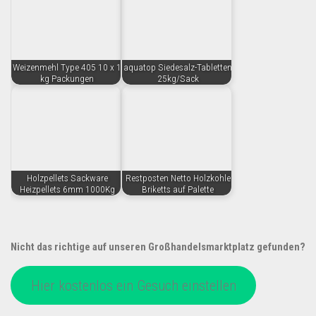
Weizenmehl Type 405 10 x 1
aquatop Siedesalz-Tabletten
kg Packungen
25kg/Sack
Holzpellets Sackware
Restposten Netto Holzkohle
Heizpellets 6mm 1000Kg
Briketts auf Palette
Nicht das richtige auf unseren Großhandelsmarktplatz gefunden?
Hier kostenlos ein Gesuch einstellen