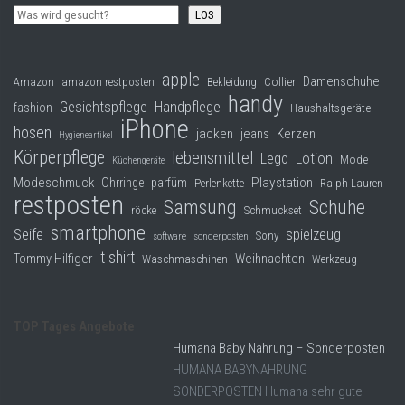
LOS
apple
Damenschuhe
Collier
Amazon
amazon restposten
Bekleidung
handy
Gesichtspflege
Handpflege
fashion
Haushaltsgeräte
iPhone
hosen
jacken
jeans
Kerzen
Hygieneartikel
Körperpflege
lebensmittel
Lego
Lotion
Mode
Küchengeräte
Modeschmuck
Playstation
Ohrringe
parfüm
Perlenkette
Ralph Lauren
restposten
Samsung
Schuhe
röcke
Schmuckset
smartphone
Seife
spielzeug
Sony
software
sonderposten
t shirt
Tommy Hilfiger
Weihnachten
Waschmaschinen
Werkzeug
TOP Tages Angebote
Humana Baby Nahrung – Sonderposten
HUMANA BABYNAHRUNG
SONDERPOSTEN Humana sehr gute