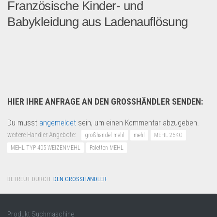
Französische Kinder- und
Babykleidung aus Ladenauflösung
Nach Auflösung unseres Kind...
Fashion & Mode
HIER IHRE ANFRAGE AN DEN GROSSHÄNDLER SENDEN:
Du musst
angemeldet
sein, um einen Kommentar abzugeben.
weitere Händler Angebote:
großhandel mehl
mehl
MEHL 25KG
MEHL TYP 405 WEIZENMEHL
Paletten MEHL
BETREUT DURCH:
DEN GROSSHÄNDLER
·
Produkt Suchmaschine