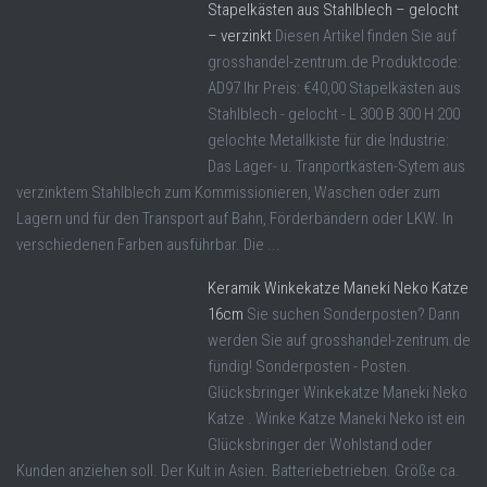
Stapelkästen aus Stahlblech – gelocht
– verzinkt
Diesen Artikel finden Sie auf
grosshandel-zentrum.de Produktcode:
AD97 Ihr Preis: €40,00 Stapelkästen aus
Stahlblech - gelocht - L 300 B 300 H 200
gelochte Metallkiste für die Industrie:
Das Lager- u. Tranportkästen-Sytem aus
verzinktem Stahlblech zum Kommissionieren, Waschen oder zum
Lagern und für den Transport auf Bahn, Förderbändern oder LKW. In
verschiedenen Farben ausführbar. Die ...
Keramik Winkekatze Maneki Neko Katze
16cm
Sie suchen Sonderposten? Dann
werden Sie auf grosshandel-zentrum.de
fündig! Sonderposten - Posten.
Glücksbringer Winkekatze Maneki Neko
Katze . Winke Katze Maneki Neko ist ein
Glücksbringer der Wohlstand oder
Kunden anziehen soll. Der Kult in Asien. Batteriebetrieben. Größe ca.