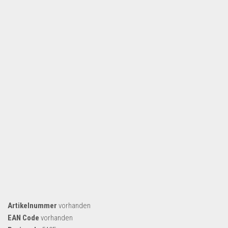
Dropshipping-Produkte
B2B Produkte
Grosshandel
Amazon
Aldi
Lidl
Kostenlos verkaufen
Anmelden
Kostenlos Registrieren
Newsletter
Artikelnummer
vorhanden
EAN Code
vorhanden