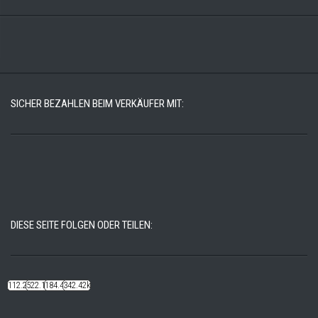
SICHER BEZAHLEN BEIM VERKÄUFER MIT:
DIESE SEITE FOLGEN ODER TEILEN:
112.22k
522.14k
184.48k
342.42k