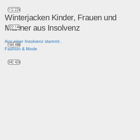
112.22k
Winterjacken Kinder, Frauen und
Männer aus Insolvenz
522.14k
Aus einer Insolvenz stammt...
184.48k
Fashion & Mode
342.42k