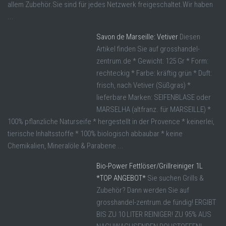
allem Zubehör.Sie sind für jedes Netzwerk freigeschaltet.Wir haben
...
Savon de Marseille: Vetiver
Diesen
Artikel finden Sie auf grosshandel-
zentrum.de * Gewicht: 125 Gr * Form:
rechteckig * Farbe: kräftig grün * Duft:
frisch, nach Vetiver (Süßgras) *
lieferbare Marken: SEIFENBLASE oder
MARSELHA (altfranz. für MARSEILLE) *
100% pflanzliche Naturseife * hergestellt in der Provence * keinerlei,
tierische Inhaltsstoffe * 100% biologisch abbaubar * keine
Chemikalien, Mineralöle & Parabene ...
Bio-Power Fettlöser/Grillreiniger 1L
*TOP ANGEBOT*
Sie suchen Grills &
Zubehör? Dann werden Sie auf
grosshandel-zentrum.de fündig! ERGIBT
BIS ZU 10 LITER REINIGER! ZU 95% AUS