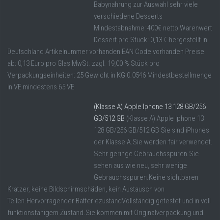
Babynahrung zur Auswahl sehr viele
verschiedene Desserts
Mindestabnahme: 400€ netto Warenwert
Dessert pro Stück: 0,13 € hergestellt in
Deutschland Artikelnummer vorhanden EAN Code vorhanden Preise
ab: 0,13 Euro pro Glas MwSt. zzgl. 19,00 % Stück pro
Verpackungseinheiten: 25 Gewicht in KG 0.0546 Mindestbestellmenge
in VE mindestens 65 VE
(Klasse A) Apple Iphone 13 128 GB/256
GB/512 GB
(Klasse A) Apple Iphone 13
128 GB/256 GB/512 GB Sie sind iPhones
der Klasse A.Sie werden fair verwendet.
Sehr geringe Gebrauchsspuren.Sie
sehen aus wie neu, sehr wenige
Gebrauchsspuren.Keine sichtbaren
Kratzer, keine Bildschirmschäden, kein Austausch von
Teilen.Hervorragender BatteriezustandVollständig getestet und in voll
funktionsfähigem Zustand.Sie kommen mit Originalverpackung und