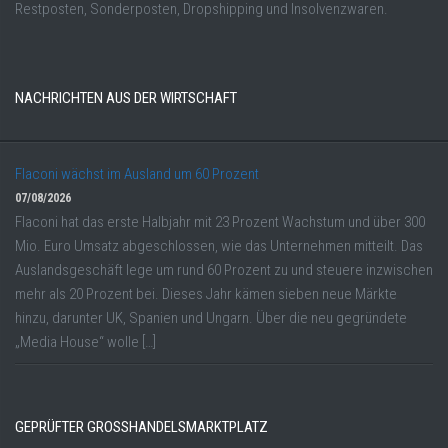
Restposten, Sonderposten, Dropshipping und Insolvenzwaren.
NACHRICHTEN AUS DER WIRTSCHAFT
Flaconi wächst im Ausland um 60 Prozent
07/08/2026
Flaconi hat das erste Halbjahr mit 23 Prozent Wachstum und über 300
Mio. Euro Umsatz abgeschlossen, wie das Unternehmen mitteilt. Das
Auslandsgeschäft lege um rund 60 Prozent zu und steuere inzwischen
mehr als 20 Prozent bei. Dieses Jahr kämen sieben neue Märkte
hinzu, darunter UK, Spanien und Ungarn. Über die neu gegründete
„Media House“ wolle […]
GEPRÜFTER GROSSHANDELSMARKTPLATZ