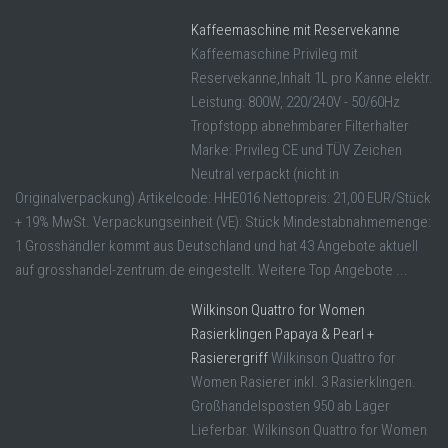
Kaffeemaschine mit Reservekanne
Kaffeemaschine Privileg mit
Reservekanne,Inhalt 1L pro Kanne elektr.
Leistung: 800W, 220/240V - 50/60Hz
Tropfstopp abnehmbarer Filterhalter
Marke: Privileg CE und TÜV Zeichen
Neutral verpackt (nicht in
Originalverpackung) Artikelcode: HHE016 Nettopreis: 21,00 EUR/Stück
+ 19% MwSt. Verpackungseinheit (VE): Stück Mindestabnahmemenge:
1 Grosshändler kommt aus Deutschland und hat 43 Angebote aktuell
auf grosshandel-zentrum.de eingestellt. Weitere Top Angebote ...
Wilkinson Quattro for Women
Rasierklingen Papaya & Pearl +
Rasierergriff
Wilkinson Quattro for
Women Rasierer inkl. 3 Rasierklingen.
Großhandelsposten 950 ab Lager
Lieferbar. Wilkinson Quattro for Women