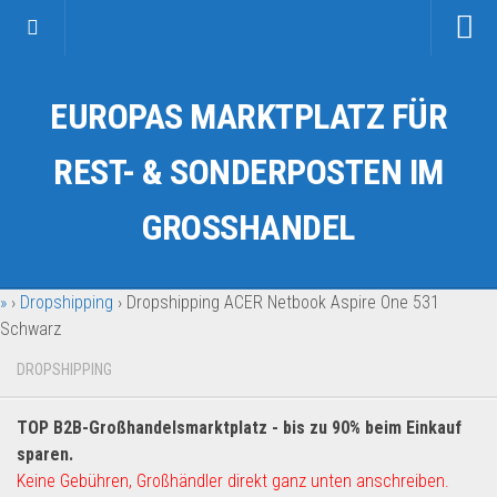
Startseite
EUROPAS MARKTPLATZ FÜR
Kategorien
Auto & Motorrad
REST- & SONDERPOSTEN IM
Drogerie & Tierbedarf
GROSSHANDEL
Fahrzeuge & Transport
Fashion & Mode
»
›
Dropshipping
›
Dropshipping ACER Netbook Aspire One 531
Garten & Werkzeug
Schwarz
Geschäft, Büro & Schreibwaren
DROPSHIPPING
Geschenkartikel
Haushaltswaren
TOP B2B-Großhandelsmarktplatz - bis zu 90% beim Einkauf
Handy und Smartphone
sparen.
Keine Gebühren, Großhändler direkt ganz unten anschreiben.
Kosmetik & Pflege