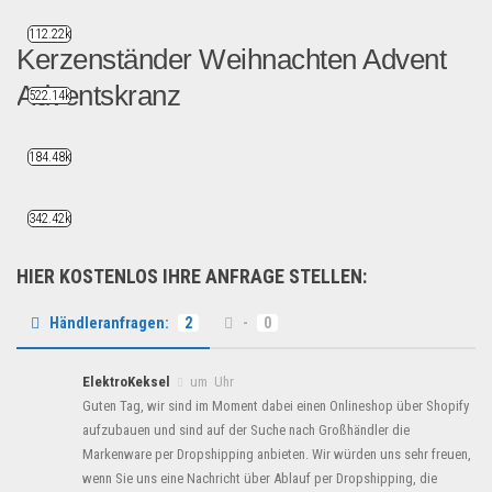
112.22k
Kerzenständer Weihnachten Advent
Adventskranz
522.14k
Adventsgesteck / Tischgest...
184.48k
Saison & Eventprodkte
342.42k
HIER KOSTENLOS IHRE ANFRAGE STELLEN:
Händleranfragen:
2
-
0
ElektroKeksel
um Uhr
Guten Tag, wir sind im Moment dabei einen Onlineshop über Shopify
aufzubauen und sind auf der Suche nach Großhändler die
Markenware per Dropshipping anbieten. Wir würden uns sehr freuen,
wenn Sie uns eine Nachricht über Ablauf per Dropshipping, die