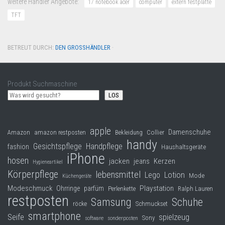
weitere Händler Angebote:
17 notebook acer
computer
extern festplatte
TFT
BETREUT DURCH:
DEN GROSSHÄNDLER
·
Produkt Suchmaschine
LOS
apple
Damenschuhe
Collier
Amazon
amazon restposten
Bekleidung
handy
Gesichtspflege
Handpflege
fashion
Haushaltsgeräte
iPhone
hosen
jacken
jeans
Kerzen
Hygieneartikel
Körperpflege
lebensmittel
Lego
Lotion
Mode
Küchengeräte
Modeschmuck
Playstation
Ohrringe
parfüm
Perlenkette
Ralph Lauren
restposten
Samsung
Schuhe
röcke
Schmuckset
smartphone
Seife
spielzeug
Sony
software
sonderposten