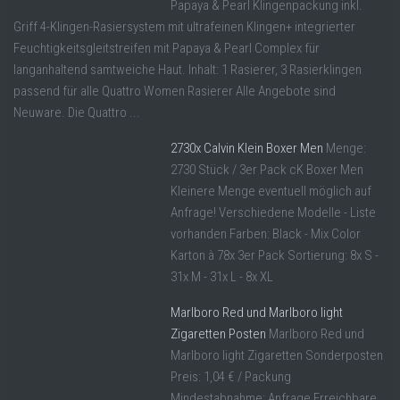
Papaya & Pearl Klingenpackung inkl.
Griff 4-Klingen-Rasiersystem mit ultrafeinen Klingen+ integrierter
Feuchtigkeitsgleitstreifen mit Papaya & Pearl Complex für
langanhaltend samtweiche Haut. Inhalt: 1 Rasierer, 3 Rasierklingen
passend für alle Quattro Women Rasierer Alle Angebote sind
Neuware. Die Quattro ...
2730x Calvin Klein Boxer Men
Menge:
2730 Stück / 3er Pack cK Boxer Men
Kleinere Menge eventuell möglich auf
Anfrage! Verschiedene Modelle - Liste
vorhanden Farben: Black - Mix Color
Karton à 78x 3er Pack Sortierung: 8x S -
31x M - 31x L - 8x XL
Marlboro Red und Marlboro light
Zigaretten Posten
Marlboro Red und
Marlboro light Zigaretten Sonderposten
Preis: 1,04 € / Packung
Mindestabnahme: Anfrage Erreichbare