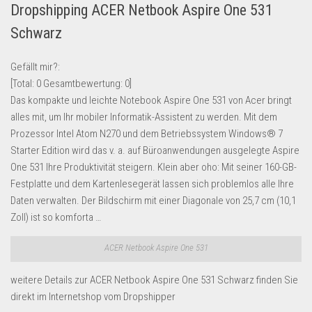
Dropshipping ACER Netbook Aspire One 531
Lebensmittel & Getränke
Schwarz
Multimedia & Elektro
Münzen
Gefällt mir?:
[Total:
0
Gesamtbewertung:
0
]
Spielzeug & Games
Das kompakte und leichte Notebook Aspire One 531 von Acer bringt
Schuhe & Accessoires
alles mit, um Ihr mobiler Informatik-Assistent zu werden. Mit dem
Sport & Freizeit
Prozessor Intel Atom N270 und dem Betriebssystem Windows® 7
Starter Edition wird das v. a. auf Büroanwendungen ausgelegte Aspire
Uhren & Schmuck
One 531 Ihre Produktivität steigern. Klein aber oho: Mit seiner 160-GB-
Wohnen & Einrichten
Festplatte und dem Kartenlesegerät lassen sich problemlos alle Ihre
Daten verwalten. Der Bildschirm mit einer Diagonale von 25,7 cm (10,1
Restposten-Angebote
Zoll) ist so komforta …
Restposten für Privatpersonen
eBay Restposten kaufen
ACER Netbook Aspire One 531
Sonderposten-Angebote
weitere Details zur ACER Netbook Aspire One 531 Schwarz finden Sie
Saison & Eventprodkte
direkt im Internetshop vom Dropshipper