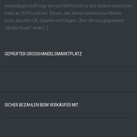
Auslandsgeschäft lege um rund 60 Prozent zu und steuere inzwischen
mehr als 20 Prozent bei. Dieses Jahr kämen sieben neue Märkte
hinzu, darunter UK, Spanien und Ungarn. Über die neu gegründete
„Media House“ wolle […]
GEPRÜFTER GROSSHANDELSMARKTPLATZ
SICHER BEZAHLEN BEIM VERKÄUFER MIT: