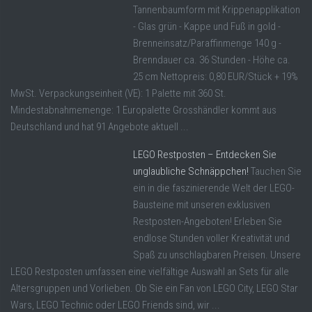
Tannenbaumform mit Krippenapplikation
- Glas grün - Kappe und Fuß in gold -
Brenneinsatz/Paraffinmenge 140 g -
Brenndauer ca. 36 Stunden - Höhe ca.
25 cm Nettopreis: 0,80 EUR/Stück + 19%
MwSt. Verpackungseinheit (VE): 1 Palette mit 360 St.
Mindestabnahmemenge: 1 Europalette Grosshändler kommt aus
Deutschland und hat 91 Angebote aktuell ...
LEGO Restposten – Entdecken Sie
unglaubliche Schnäppchen!
Tauchen Sie
ein in die faszinierende Welt der LEGO-
Bausteine mit unseren exklusiven
Restposten-Angeboten! Erleben Sie
endlose Stunden voller Kreativität und
Spaß zu unschlagbaren Preisen. Unsere
LEGO Restposten umfassen eine vielfältige Auswahl an Sets für alle
Altersgruppen und Vorlieben. Ob Sie ein Fan von LEGO City, LEGO Star
Wars, LEGO Technic oder LEGO Friends sind, wir ...