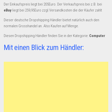
Dropshipping-Produkte
Der Einkaufspreis liegt bei 205Euro. Der Verkaufspreis bei z.B. bei
B2B Produkte
eBay
liegt bei 259,95Euro zzgl.Versandkosten die der Käufer zahlt
Grosshandel
Dieser deutsche Dropshipping Händler bietet natürlich auch den
normalen Grosshandel an. Also Kaufen auf Menge.
Amazon
Diesen Dropshipping Händler finden Sie in der Kategorie:
Aldi
Computer
Lidl
Mit einen Blick zum Händler:
Kostenlos verkaufen
Anmelden
Kostenlos Registrieren
Newsletter