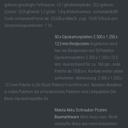
gdavon-gesättigte Fettsäuren: <0,1 gKohlenhydrate: 23,2 gdavon-
Zucker: 22,8 gEiweiß:1,2 gSalz: 1,8 g Artikelnummer: vorhandenEAN
Code vorhandenPreise ab: 23,65EuroMwSt. zzgl. 19,00 %Stück pro
Verpackungseinheiten: 1 10 ...
50 x Gipskartonplatten 2.500 x 1.250 x
12,5 mm Restposten
Angeboten wird
hier ein Restposten von 50 Paletten
Gipskartonplatten 2.500 x 1.250 x 12,5
mm. Ausreichend für ca. 160 qm. Jede
Palette ab 150Euro. Kontakt weiter unten
aufnehmen. Abmessung: 2.500 x 1.250 x
12,5 mm Palette á (50 Stück Platten) Frachtfrei incl. Abladen Abnahme
in vollen Paletten die erforderlichen Paletten sind Leihpaletten Die
Basis-Gipskartonplatte für ...
Makita Akku Schrauber Posten
Baumarktware
Alles muss raus. Nicht
verkaufte Ware aus einen bekannten