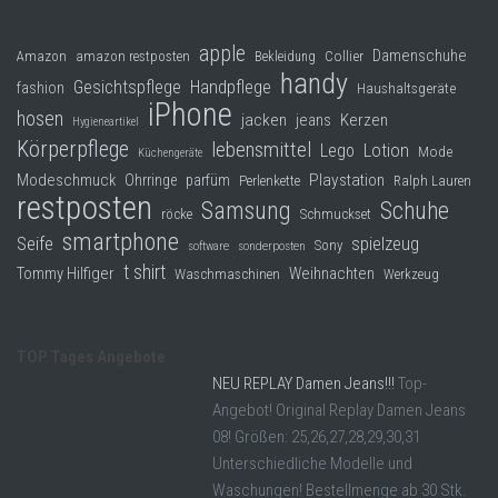
apple
Damenschuhe
Collier
Amazon
amazon restposten
Bekleidung
handy
Gesichtspflege
Handpflege
fashion
Haushaltsgeräte
iPhone
hosen
jacken
jeans
Kerzen
Hygieneartikel
Körperpflege
lebensmittel
Lego
Lotion
Mode
Küchengeräte
Modeschmuck
Playstation
Ohrringe
parfüm
Perlenkette
Ralph Lauren
restposten
Samsung
Schuhe
röcke
Schmuckset
smartphone
Seife
spielzeug
Sony
software
sonderposten
t shirt
Tommy Hilfiger
Weihnachten
Waschmaschinen
Werkzeug
TOP Tages Angebote
NEU REPLAY Damen Jeans!!!
Top-
Angebot! Original Replay Damen Jeans
08! Größen: 25,26,27,28,29,30,31
Unterschiedliche Modelle und
Waschungen! Bestellmenge ab 30 Stk.