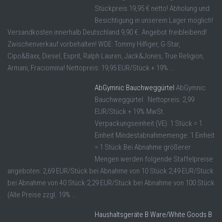
Stückpreis 19,95 € netto! Abholung und
Besichtigung in unserem Lager möglich!
Versandkosten innerhalb Deutschland 9,90 €. Angebot freibleibend!
Zwischenverkauf vorbehalten! WDE: Tommy Hilfiger, G-Star,
Cipo&Baxx, Diesel, Esprit, Ralph Lauren, Jack&Jones, True Religion,
Armani, Fraciomina! Nettopreis: 19,95 EUR/Stück + 19% ...
AbGymnic Bauchweggürtel
AbGymnic
Bauchweggürtel Nettopreis: 2,99
EUR/Stück + 19% MwSt.
Verpackungseinheit (VE): 1 Stück = 1
Einheit Mindestabnahmemenge: 1 Einheit
= 1 Stück Bei Abnahme größerer
Mengen werden folgende Staffelpreise
angeboten: 2,69 EUR/Stück bei Abnahme von 10 Stück 2,49 EUR/Stück
bei Abnahme von 40 Stück 2,29 EUR/Stück bei Abnahme von 100 Stück
(Alle Preise zzgl. 19% ...
Haushaltsgeräte B Ware/White Goods B