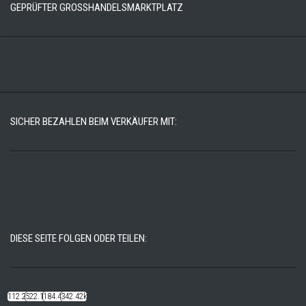
GEPRÜFTER GROSSHANDELSMARKTPLATZ
SICHER BEZAHLEN BEIM VERKÄUFER MIT:
DIESE SEITE FOLGEN ODER TEILEN:
112.22k
522.14k
184.48k
342.42k