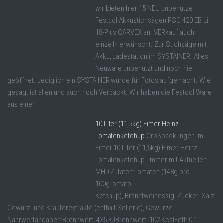
wir bieten hier 15 NEU unbenutze
Festool Akkustichsägen PSC 420 EB Li
18-Plus CARVEX an. VERkauf auch
einzelln erwünscht. Zur Stichsäge mit
Akku, Ladestation im SYSTAINER. Alles
Neuware unbenutzt und noch nie
geöffnet. Lediglich ein SYSTAINER wurde für Fotos aufgemacht. Wie
gesagt ist allen und auch noch Verpackt. Wir haben die Festool Ware
aus einer ...
10 Liter (11,5kg) Eimer Heinz
Tomatenketchup
Großpackungen im
Eimer 10 Liter (11,5kg) Eimer Heinz
Tomatenketchup. Immer mit Aktuellen
MHD Zutaten:Tomaten (148g pro
100gTomato
Ketchup), Branntweinessig, Zucker, Salz,
Gewürz- und Kräuterextrakte (enthält Sellerie), Gewürze
Nährwertangaben:Brennwert: 435 KJBrennwert: 102 KcalFett: 0,1