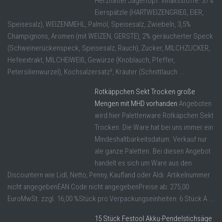
Herzhafter Jägertopf. Inhaltsstoffe: 37%
Eierspätzle (HARTWEIZENGRIEß, EIER,
Speisesalz), WEIZENMEHL, Palmöl, Speisesalz, Zwiebeln, 3,5%
Champignons, Aromen (mit WEIZEN, GERSTE), 2% geräucherter Speck
(Schweinerückenspeck, Speisesalz, Rauch), Zucker, MILCHZUCKER,
Hefeextrakt, MILCHEIWEIß, Gewürze (Knoblauch, Pfeffer,
Petersilienwurzel), Kochsalzersatz³, Kräuter (Schnittlauch ...
Rotkäppchen Sekt Trocken große
Mengen mit MHD vorhanden
Angeboten
wird hier Palettenware Rotkäpchen Sekt
Trocken. Die Ware hat bei uns immer ein
Mindeshaltbarkeitsdatum. Verkauf nur
ale ganze Paletten. Bei diesen Angebot
handelt es sich um Ware aus den
Discountern wie Lidl, Netto, Penny, Kaufland oder Aldi. Artikelnummer
nicht angegebenEAN Code nicht angegebenPreise ab: 275,00
EuroMwSt. zzgl. 16,00 %Stück pro Verpackungseinheiten: 6 Stück A ...
15 Stück Festool Akku-Pendelstichsäge