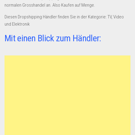
Dropshipping-Produkte
normalen Grosshandel an. Also Kaufen auf Menge.
B2B Produkte
Diesen Dropshipping Händler finden Sie in der Kategorie: TV, Video
Grosshandel
und Elektronik
Amazon
Mit einen Blick zum Händler:
Aldi
Lidl
Kostenlos verkaufen
Anmelden
Kostenlos Registrieren
Newsletter