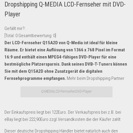
Dropshipping Q-MEDIA LCD-Fernseher mit DVD-
Lebensmittel & Getränke
Player
Multimedia & Elektro
Münzen
Gefällt mir?:
[Total:
0
Gesamtbewertung:
0
]
Spielzeug & Games
Der LCD-Fernseher Q15A2D von Q-Media ist ideal für kleine
Schuhe & Accessoires
Räume. Er bietet eine Auflösung von 1366 x 768 Pixel im Format
Sport & Freizeit
16:9 und enthält einen MPEG4-fähigen DVD-Player für eine
bestmögliche Platzersparnis. Dank seines DVB-T-Tuners können
Uhren & Schmuck
Sie mit dem Q15A2D ohne Zusatzgerät die digitalen
Wohnen & Einrichten
Fernsehprogramme empfangen.
Mehr beim Dropshipping Partner
Restposten-Angebote
Q-MEDIALCD-FernseherDVD-Player
Restposten für Privatpersonen
eBay Restposten kaufen
Der Einkaufspreis liegt bei 122Euro. Der Verkaufspreis bei z.B. bei
Sonderposten-Angebote
eBay liegt bei 222,90Euro zzgl.Versandkosten die der Käufer zahlt
Saison & Eventprodkte
Dieser deutsche Dropshipping Händler bietet natürlich auch den