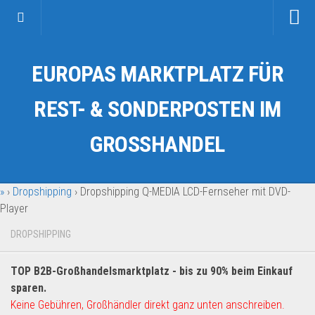
Startseite
EUROPAS MARKTPLATZ FÜR
Kategorien
Auto & Motorrad
REST- & SONDERPOSTEN IM
Drogerie & Tierbedarf
GROSSHANDEL
Fahrzeuge & Transport
Fashion & Mode
»
›
Dropshipping
›
Dropshipping Q-MEDIA LCD-Fernseher mit DVD-
Garten & Werkzeug
Player
Geschäft, Büro & Schreibwaren
DROPSHIPPING
Geschenkartikel
Haushaltswaren
TOP B2B-Großhandelsmarktplatz - bis zu 90% beim Einkauf
Handy und Smartphone
sparen.
Keine Gebühren, Großhändler direkt ganz unten anschreiben.
Kosmetik & Pflege