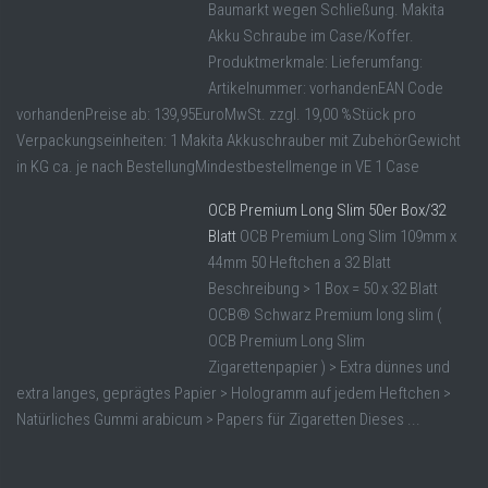
Baumarkt wegen Schließung. Makita
Akku Schraube im Case/Koffer.
Produktmerkmale: Lieferumfang:
Artikelnummer: vorhandenEAN Code
vorhandenPreise ab: 139,95EuroMwSt. zzgl. 19,00 %Stück pro
Verpackungseinheiten: 1 Makita Akkuschrauber mit ZubehörGewicht
in KG ca. je nach BestellungMindestbestellmenge in VE 1 Case
OCB Premium Long Slim 50er Box/32
Blatt
OCB Premium Long Slim 109mm x
44mm 50 Heftchen a 32 Blatt
Beschreibung > 1 Box = 50 x 32 Blatt
OCB® Schwarz Premium long slim (
OCB Premium Long Slim
Zigarettenpapier ) > Extra dünnes und
extra langes, geprägtes Papier > Hologramm auf jedem Heftchen >
Natürliches Gummi arabicum > Papers für Zigaretten Dieses ...