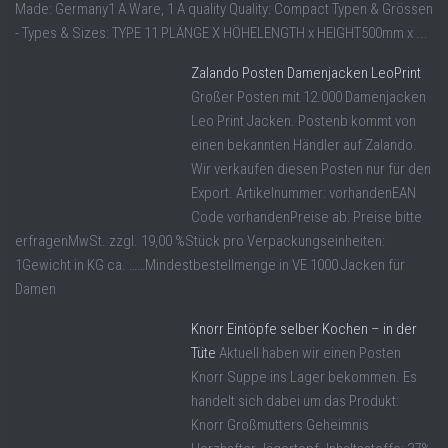
Made: Germany1 A Ware, 1 A quality Quality: Compact Typen & Grössen
- Types & Sizes: TYPE 11 PLÄNGE X HÖHELENGTH x HEIGHT500mm x ...
Zalando Posten Damenjacken LeoPrint
Großer Posten mit 12.000 Damenjacken
Leo Print Jacken. Postenb kommt von
einen bekannten Händler auf Zalando.
Wir verkaufen diesen Posten nur für den
Export. Artikelnummer: vorhandenEAN
Code vorhandenPreise ab: Preise bitte
erfragenMwSt. zzgl. 19,00 %Stück pro Verpackungseinheiten:
1Gewicht in KG ca. ……Mindestbestellmenge in VE 1000 Jacken für
Damen
Knorr Eintöpfe selber Kochen – in der
Tüte
Aktuell haben wir einen Posten
Knorr Suppe ins Lager bekommen. Es
handelt sich dabei um das Produkt:
Knorr Großmutters Geheimnis