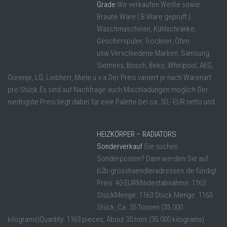
Grade
Wir verkaufen Weiße sowie
Braune Ware ( B Ware geprüft ).
Waschmaschinen, Kühlschränke,
Geschirrspüler, Trockner, Öfen
usw.Verschiedene Marken: Samsung,
Siemens, Bosch, Beko, Whirlpool, AEG,
Gorenje, LG, Liebherr, Miele u.v.a.Der Preis variiert je nach Warenart
pro Stück.Es sind auf Nachfrage auch Mischladungen möglich-Der
niedrigste Preis liegt dabei für eine Palette bei ca. 50,- EUR netto und
...
HEIZKÖRPER – RADIATORS
Sonderverkauf
Sie suchen
Sonderposten? Dann werden Sie auf
b2b-grosshaendleradressen.de fündig!
Preis: 40 EURMindestabnahme: 1163
StückMenge: 1163 Stück Menge: 1163
Stück, Ca. 35 Tonnen (35.000
kilograms)Quantity: 1163 pieces, About 35 tons (35.000 kilograms)