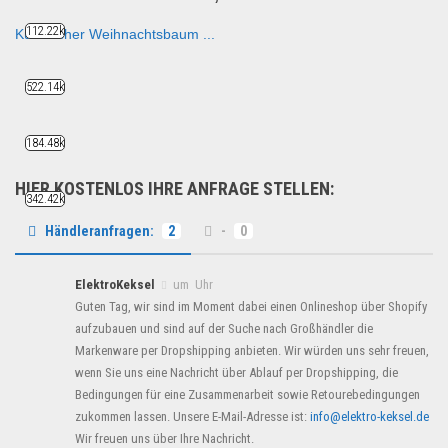
112.22k
Künstlicher Weihnachtsbaum ...
Saison & Eventprodkte
522.14k
184.48k
HIER KOSTENLOS IHRE ANFRAGE STELLEN:
342.42k
Händleranfragen:
2
-
0
ElektroKeksel
um Uhr
Guten Tag, wir sind im Moment dabei einen Onlineshop über Shopify
aufzubauen und sind auf der Suche nach Großhändler die
Markenware per Dropshipping anbieten. Wir würden uns sehr freuen,
wenn Sie uns eine Nachricht über Ablauf per Dropshipping, die
Bedingungen für eine Zusammenarbeit sowie Retourebedingungen
zukommen lassen. Unsere E-Mail-Adresse ist:
info@elektro-keksel.de
Wir freuen uns über Ihre Nachricht.