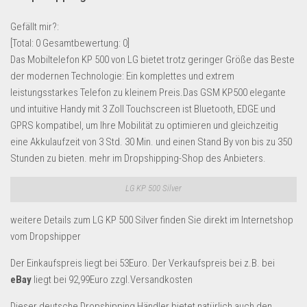
Lebensmittel & Getränke
Gefällt mir?:
Multimedia & Elektro
[Total:
0
Gesamtbewertung:
0
]
Das Mobiltelefon KP 500 von LG bietet trotz geringer Größe das Beste
Münzen
der modernen Technologie: Ein komplettes und extrem
Spielzeug & Games
leistungsstarkes Telefon zu kleinem Preis.Das GSM KP500 elegante
Schuhe & Accessoires
und intuitive Handy mit 3 Zoll Touchscreen ist Bluetooth, EDGE und
GPRS kompatibel, um Ihre Mobilität zu optimieren und gleichzeitig
Sport & Freizeit
eine Akkulaufzeit von 3 Std. 30 Min. und einen Stand By von bis zu 350
Uhren & Schmuck
Stunden zu bieten. mehr im Dropshipping-Shop des Anbieters.
Wohnen & Einrichten
LG KP 500 Silver
Restposten-Angebote
weitere Details zum LG KP 500 Silver finden Sie direkt im Internetshop
Restposten für Privatpersonen
vom Dropshipper
eBay Restposten kaufen
Der Einkaufspreis liegt bei 53Euro. Der Verkaufspreis bei z.B. bei
Sonderposten-Angebote
eBay
liegt bei 92,99Euro zzgl.Versandkosten
Saison & Eventprodkte
Dieser deutsche Dropshipping Händler bietet natürlich auch den