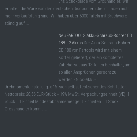
uns Schokolade vom Großhändler. Wir
erhalten die Ware von den deutschen Discountern die im Laden nicht
mehr verkaufsfähig sind. Wir haben über 5000 Tafeln mit Bruchware
ständig auf ...
Neu FARTOOLS Akku-Schraub-Bohrer CD
188 + 2 Akkus
Der Akku-Schraub-Bohrer
CD 188 von Fartools wird mit einem
Koffer geliefert, der ein komplettes
Zubehörset aus 13 Teilen beinhaltet, um
so allen Ansprüchen gerecht zu
werden.- Nicd-Akku-
Drehmomenteinstellung: x 16- sich selbst festziehendes Bohrfutter.
Nettopreis: 28,56 EUR/Stück + 19% MwSt. Verpackungseinheit (VE): 1
Stück = 1 Einheit Mindestabnahmemenge: 1 Einheiten = 1 Stück
Grosshändler kommt ...