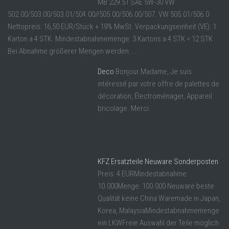
MB 229.51 SAE 5W-30 VW
502.00/503.00/503.01/504.00//505.00/506.00/507. VW 505.01/506.0
Nettopreis: 16,50 EUR/Stück + 19% MwSt. Verpackungseinheit (VE): 1
Karton a 4 STK. Mindestabnahmemenge: 3 Kartons a 4 STK = 12 STK
Bei Abnahme größerer Mengen werden ...
Deco
Bonjour Madame, Je suis
intéressé par votre offre de palettes de
décoration, Électroménager, Appareil
bricolage. Merci
KFZ Ersatzteile Neuware Sonderposten
Preis: 4 EURMindestabnahme:
10.000Menge: 100.000 Neuware beste
Qualität keine China Waremade in Japan,
Korea, MalaysiaMindestabnahmemenge
ein LKWFreie Auswahl der Teile möglich