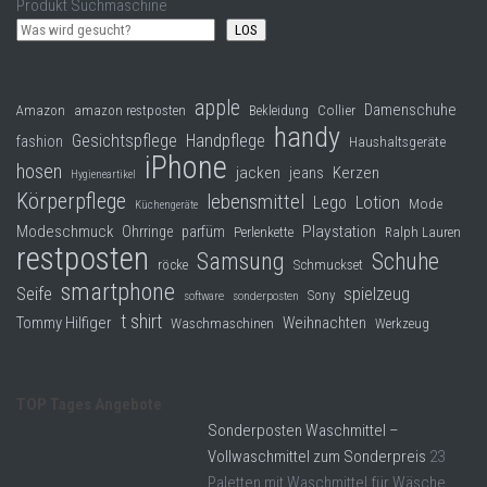
Produkt Suchmaschine
LOS
apple
Damenschuhe
Collier
Amazon
amazon restposten
Bekleidung
handy
Gesichtspflege
Handpflege
fashion
Haushaltsgeräte
iPhone
hosen
jacken
jeans
Kerzen
Hygieneartikel
Körperpflege
lebensmittel
Lego
Lotion
Mode
Küchengeräte
Modeschmuck
Playstation
Ohrringe
parfüm
Perlenkette
Ralph Lauren
restposten
Samsung
Schuhe
röcke
Schmuckset
smartphone
Seife
spielzeug
Sony
software
sonderposten
t shirt
Tommy Hilfiger
Weihnachten
Waschmaschinen
Werkzeug
TOP Tages Angebote
Sonderposten Waschmittel –
Vollwaschmittel zum Sonderpreis
23
Paletten mit Waschmittel für Wäsche,