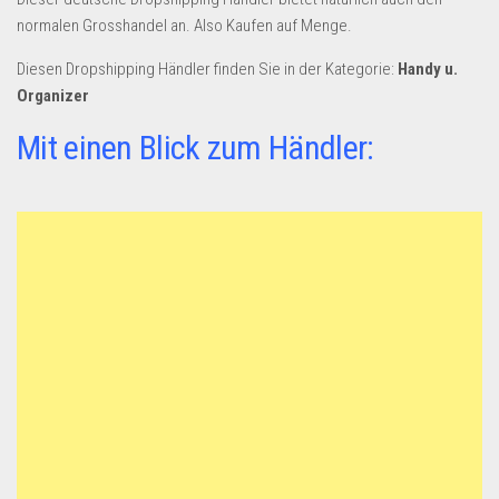
Dropshipping-Produkte
normalen Grosshandel an. Also Kaufen auf Menge.
B2B Produkte
Diesen Dropshipping Händler finden Sie in der Kategorie:
Handy u.
Grosshandel
Organizer
Amazon
Mit einen Blick zum Händler:
Aldi
Lidl
Kostenlos verkaufen
Anmelden
Kostenlos Registrieren
Newsletter