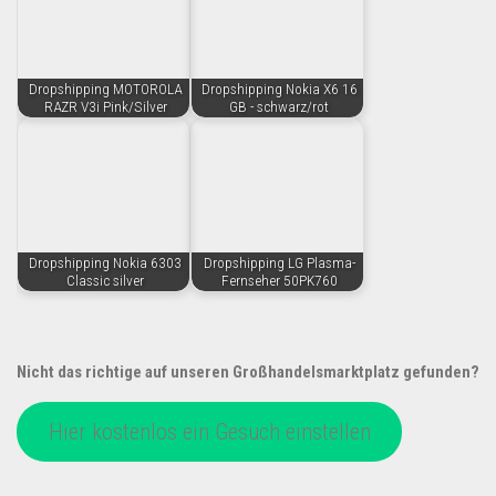
Dropshipping MOTOROLA
Dropshipping Nokia X6 16
RAZR V3i Pink/Silver
GB - schwarz/rot
Dropshipping Nokia 6303
Dropshipping LG Plasma-
Classic silver
Fernseher 50PK760
Nicht das richtige auf unseren Großhandelsmarktplatz gefunden?
Hier kostenlos ein Gesuch einstellen