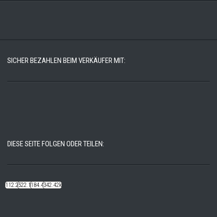
SICHER BEZAHLEN BEIM VERKÄUFER MIT:
DIESE SEITE FOLGEN ODER TEILEN:
112.22k
522.14k
184.48k
342.42k