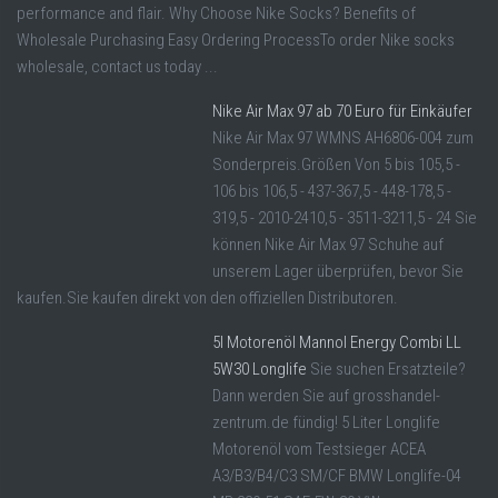
performance and flair. Why Choose Nike Socks? Benefits of
Wholesale Purchasing Easy Ordering ProcessTo order Nike socks
wholesale, contact us today ...
Nike Air Max 97 ab 70 Euro für Einkäufer
Nike Air Max 97 WMNS AH6806-004 zum
Sonderpreis.Größen Von 5 bis 105,5 -
106 bis 106,5 - 437-367,5 - 448-178,5 -
319,5 - 2010-2410,5 - 3511-3211,5 - 24 Sie
können Nike Air Max 97 Schuhe auf
unserem Lager überprüfen, bevor Sie
kaufen.Sie kaufen direkt von den offiziellen Distributoren.
5l Motorenöl Mannol Energy Combi LL
5W30 Longlife
Sie suchen Ersatzteile?
Dann werden Sie auf grosshandel-
zentrum.de fündig! 5 Liter Longlife
Motorenöl vom Testsieger ACEA
A3/B3/B4/C3 SM/CF BMW Longlife-04