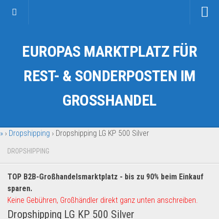
Startseite
EUROPAS MARKTPLATZ FÜR
Kategorien
Auto & Motorrad
REST- & SONDERPOSTEN IM
Drogerie & Tierbedarf
GROSSHANDEL
Fahrzeuge & Transport
Fashion & Mode
»
›
Dropshipping
›
Dropshipping LG KP 500 Silver
Garten & Werkzeug
Geschäft, Büro & Schreibwaren
DROPSHIPPING
Geschenkartikel
TOP B2B-Großhandelsmarktplatz - bis zu 90% beim Einkauf
Haushaltswaren
sparen.
Handy und Smartphone
Keine Gebühren, Großhändler direkt ganz unten anschreiben.
Dropshipping LG KP 500 Silver
Kosmetik & Pflege