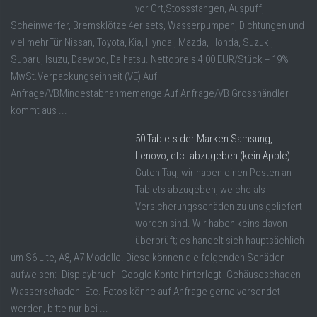
vor Ort,Stossstangen, Auspuff,
Scheinwerfer, Bremsklötze 4er sets, Wasserpumpen, Dichtungen und
viel mehrFür Nissan, Toyota, Kia, Hyndai, Mazda, Honda, Suzuki,
Subaru, Isuzu, Daewoo, Daihatsu. Nettopreis:4,00 EUR/Stück + 19%
MwSt.Verpackungseinheit (VE):Auf
Anfrage/VBMindestabnahmemenge:Auf Anfrage/VB Grosshändler
kommt aus ...
50 Tablets der Marken Samsung,
Lenovo, etc. abzugeben (kein Apple)
Guten Tag, wir haben einen Posten an
Tablets abzugeben, welche als
Versicherungsschäden zu uns geliefert
worden sind. Wir haben keins davon
überprüft; es handelt sich hauptsächlich
um S6 Lite, A8, A7 Modelle. Diese können die folgenden Schäden
aufweisen: -Displaybruch -Google Konto hinterlegt -Gehäuseschaden -
Wasserschaden -Etc. Fotos könne auf Anfrage gerne versendet
werden, bitte nur bei ...