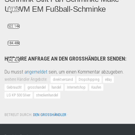
Up WM EM Fußball-Schminke
112.22k
Praktischer Schminkstift, m...
522.14k
Grosshandel
184.48k
HIER IHRE ANFRAGE AN DEN GROSSHÄNDLER SENDEN:
342.42k
Du musst
angemeldet
sein, um einen Kommentar abzugeben.
weitere Händler Angebote:
direktversand
Dropshipping
eBay
Gebraucht
grosshandel
handel
Internetshop
Kaufen
LG KP 500 Silver
streckenhandel
BETREUT DURCH:
DEN GROSSHÄNDLER
·