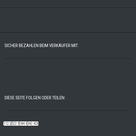
SICHER BEZAHLEN BEIM VERKÄUFER MIT:
DIESE SEITE FOLGEN ODER TEILEN:
112.22k
522.14k
184.48k
342.42k