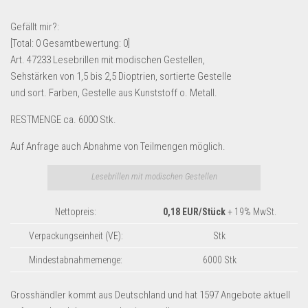
Lebensmittel & Getränke
Gefällt mir?:
Multimedia & Elektro
[Total:
0
Gesamtbewertung:
0
]
Art. 47233 Lesebrillen mit modischen Gestellen,
Münzen
Sehstärken von 1,5 bis 2,5 Dioptrien, sortierte Gestelle
Spielzeug & Games
und sort. Farben, Gestelle aus Kunststoff o. Metall.
Schuhe & Accessoires
RESTMENGE ca. 6000 Stk.
Sport & Freizeit
Auf Anfrage auch Abnahme von Teilmengen möglich.
Uhren & Schmuck
Wohnen & Einrichten
Lesebrillen mit modischen Gestellen
Restposten-Angebote
Nettopreis:
0,18 EUR/Stück
+ 19% MwSt.
Restposten für Privatpersonen
Verpackungseinheit (VE):
Stk
eBay Restposten kaufen
Mindestabnahmemenge:
6000 Stk
Sonderposten-Angebote
Saison & Eventprodkte
Grosshändler kommt aus Deutschland und hat 1597 Angebote aktuell