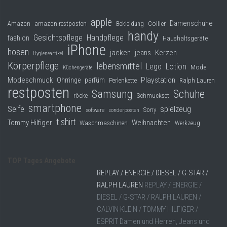
apple
Damenschuhe
Collier
Amazon
amazon restposten
Bekleidung
handy
Gesichtspflege
Handpflege
fashion
Haushaltsgeräte
iPhone
hosen
jacken
jeans
Kerzen
Hygieneartikel
Körperpflege
lebensmittel
Lego
Lotion
Mode
Küchengeräte
Modeschmuck
Playstation
Ohrringe
parfüm
Perlenkette
Ralph Lauren
restposten
Samsung
Schuhe
röcke
Schmuckset
smartphone
Seife
spielzeug
Sony
software
sonderposten
t shirt
Tommy Hilfiger
Weihnachten
Waschmaschinen
Werkzeug
TOP Tages Angebote
REPLAY / ENERGIE / DIESEL / G-STAR /
RALPH LAUREN
REPLAY / ENERGIE /
DIESEL / G-STAR / RALPH LAUREN /
CALVIN KLEIN / TOMMY HILFIGER /
ESPRIT Damen und Herren, Jeans und