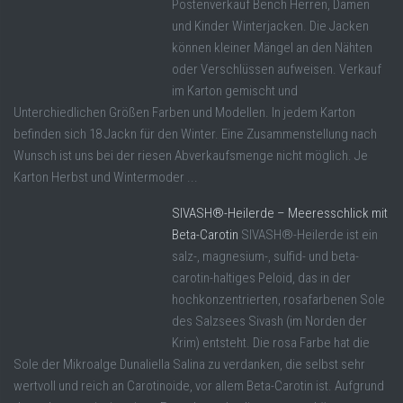
Postenverkauf Bench Herren, Damen
und Kinder Winterjacken. Die Jacken
können kleiner Mängel an den Nähten
oder Verschlüssen aufweisen. Verkauf
im Karton gemischt und
Unterchiedlichen Größen Farben und Modellen. In jedem Karton
befinden sich 18 Jackn für den Winter. Eine Zusammenstellung nach
Wunsch ist uns bei der riesen Abverkaufsmenge nicht möglich. Je
Karton Herbst und Wintermoder ...
SIVASH®-Heilerde – Meeresschlick mit
Beta-Carotin
SIVASH®-Heilerde ist ein
salz-, magnesium-, sulfid- und beta-
carotin-haltiges Peloid, das in der
hochkonzentrierten, rosafarbenen Sole
des Salzsees Sivash (im Norden der
Krim) entsteht. Die rosa Farbe hat die
Sole der Mikroalge Dunaliella Salina zu verdanken, die selbst sehr
wertvoll und reich an Carotinoide, vor allem Beta-Carotin ist. Aufgrund