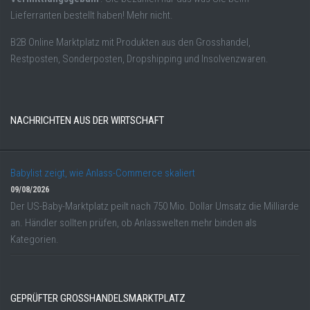
Lieferranten bestellt haben! Mehr nicht.
B2B Online Marktplatz mit Produkten aus den Grosshandel,
Restposten, Sonderposten, Dropshipping und Insolvenzwaren.
NACHRICHTEN AUS DER WIRTSCHAFT
Babylist zeigt, wie Anlass-Commerce skaliert
09/08/2026
Der US-Baby-Marktplatz peilt nach 750 Mio. Dollar Umsatz die Milliarde
an. Händler sollten prüfen, ob Anlasswelten mehr binden als
Kategorien.
GEPRÜFTER GROSSHANDELSMARKTPLATZ