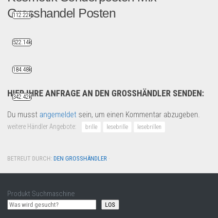
Grosshandel Posten
112.22k
Diesen Artikel finden Sie ...
522.14k
B2B Produkte
184.48k
HIER IHRE ANFRAGE AN DEN GROSSHÄNDLER SENDEN:
342.42k
Du musst
angemeldet
sein, um einen Kommentar abzugeben.
weitere Händler Angebote:
brille
lesebrille
lesebrillen
BETREUT DURCH:
DEN GROSSHÄNDLER
·
Produkt Suchmaschine
LOS