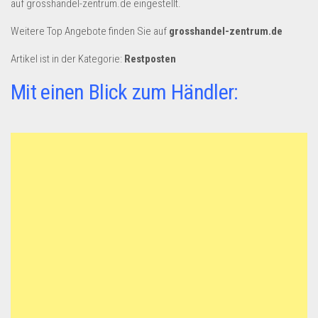
auf grosshandel-zentrum.de eingestellt.
Dropshipping-Produkte
B2B Produkte
Weitere Top Angebote finden Sie auf
grosshandel-zentrum.de
Grosshandel
Artikel ist in der Kategorie:
Restposten
Amazon
Mit einen Blick zum Händler:
Aldi
Lidl
Kostenlos verkaufen
Anmelden
Kostenlos Registrieren
Newsletter