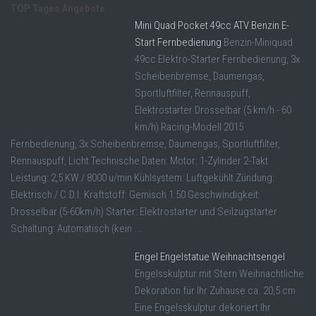
TOP Tages Angebote
Mini Quad Pocket 49cc ATV Benzin E-
Start Fernbedienung
Benzin-Miniquad
49cc Elektro-Starter Fernbedienung, 3x
Scheibenbremse, Daumengas,
Sportluftfilter, Rennauspuff,
Elektrostarter Drosselbar (5 km/h - 60
km/h) Racing-Modell 2015
Fernbedienung, 3x Scheibenbremse, Daumengas, Sportluftfilter,
Rennauspuff, Licht Technische Daten: Motor: 1-Zylinder 2-Takt
Leistung: 2,5 KW / 8000 u/min Kühlsystem: Luftgekühlt Zündung:
Elektrisch / C.D.I. Kraftstoff: Gemisch 1:50 Geschwindigkeit:
Drosselbar (5-60km/h) Starter: Elektrostarter und Seilzugstarter
Schaltung: Automatisch (kein ...
Engel Engelstatue Weihnachtsengel
Engelsskulptur mit Stern Weihnachtliche
Dekoration für Ihr Zuhause ca. 20,5 cm
Eine Engelsskulptur dekoriert Ihr