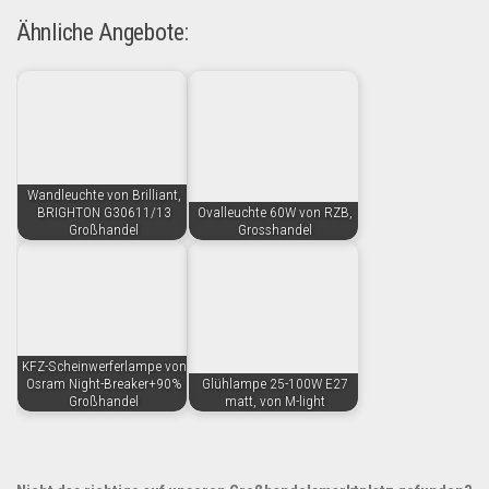
Ähnliche Angebote:
Wandleuchte von Brilliant,
BRIGHTON G30611/13
Ovalleuchte 60W von RZB,
Großhandel
Grosshandel
KFZ-Scheinwerferlampe von
Osram Night-Breaker+90%
Glühlampe 25-100W E27
Großhandel
matt, von M-light