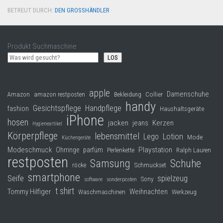
BETREUT DURCH:
DEN GROSSHÄNDLER
·
Produkt Suchmaschine
LOS
apple
Damenschuhe
Collier
Amazon
amazon restposten
Bekleidung
handy
Gesichtspflege
Handpflege
fashion
Haushaltsgeräte
iPhone
hosen
jacken
jeans
Kerzen
Hygieneartikel
Körperpflege
lebensmittel
Lego
Lotion
Mode
Küchengeräte
Modeschmuck
Playstation
Ohrringe
parfüm
Perlenkette
Ralph Lauren
restposten
Samsung
Schuhe
röcke
Schmuckset
smartphone
Seife
spielzeug
Sony
software
sonderposten
t shirt
Tommy Hilfiger
Weihnachten
Waschmaschinen
Werkzeug