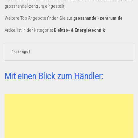
Dropshipping-Produkte
grosshandel-zentrum eingestellt.
B2B Produkte
Weitere Top Angebote finden Sie auf
grosshandel-zentrum.de
Grosshandel
Artikel ist in der Kategorie:
Elektro- & Energietechnik
Amazon
Aldi
[ratings]
Lidl
Kostenlos verkaufen
Mit einen Blick zum Händler:
Anmelden
Kostenlos Registrieren
Newsletter