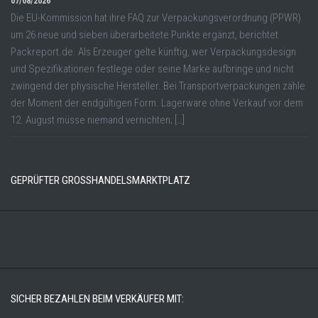
07/08/2026
Die EU-Kommission hat ihre FAQ zur Verpackungsverordnung (PPWR)
um 26 neue und sieben überarbeitete Punkte ergänzt, berichtet
Packreport.de. Als Erzeuger gelte künftig, wer Verpackungsdesign
und Spezifikationen festlege oder seine Marke aufbringe und nicht
zwingend der physische Hersteller. Bei Transportverpackungen zähle
der Moment der endgültigen Form. Lagerware ohne Verkauf vor dem
12. August müsse niemand vernichten; […]
GEPRÜFTER GROSSHANDELSMARKTPLATZ
SICHER BEZAHLEN BEIM VERKÄUFER MIT: