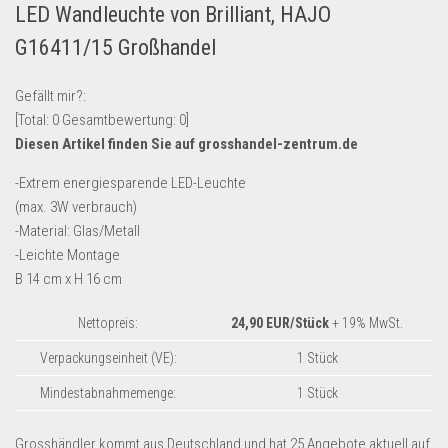
LED Wandleuchte von Brilliant, HAJO
Lebensmittel & Getränke
G16411/15 Großhandel
Multimedia & Elektro
Münzen
Gefällt mir?:
[Total:
0
Gesamtbewertung:
0
]
Spielzeug & Games
Diesen Artikel finden Sie auf grosshandel-zentrum.de
Schuhe & Accessoires
-Extrem energiesparende LED-Leuchte
Sport & Freizeit
(max. 3W verbrauch)
Uhren & Schmuck
-Material: Glas/Metall
-Leichte Montage
Wohnen & Einrichten
B 14 cm x H 16 cm
Restposten-Angebote
Restposten für Privatpersonen
Nettopreis:
24,90 EUR/Stück
+ 19% MwSt.
eBay Restposten kaufen
Verpackungseinheit (VE):
1 Stück
Sonderposten-Angebote
Mindestabnahmemenge:
1 Stück
Saison & Eventprodkte
Grosshändler kommt aus Deutschland und hat 25 Angebote aktuell auf