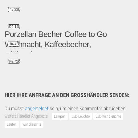
112.22k
522.14k
Porzellan Becher Coffee to Go
Weihnacht, Kaffeebecher,
184.48k
Glühweintasse
342.42k
Tolles Angebot für Ihre Ku...
Saison & Eventprodkte
HIER IHRE ANFRAGE AN DEN GROSSHÄNDLER SENDEN:
Du musst
angemeldet
sein, um einen Kommentar abzugeben.
weitere Händler Angebote:
Lampen
LED-Leuchte
LED-Wandleuchte
Leuten
Wandleuchte