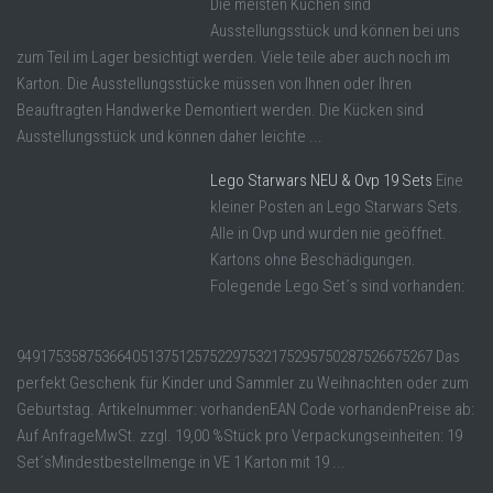
Die meisten Küchen sind
Ausstellungsstück und können bei uns
zum Teil im Lager besichtigt werden. Viele teile aber auch noch im
Karton. Die Ausstellungsstücke müssen von Ihnen oder Ihren
Beauftragten Handwerke Demontiert werden. Die Kücken sind
Ausstellungsstück und können daher leichte ...
Lego Starwars NEU & Ovp 19 Sets
Eine
kleiner Posten an Lego Starwars Sets.
Alle in Ovp und wurden nie geöffnet.
Kartons ohne Beschädigungen.
Folegende Lego Set´s sind vorhanden:
949175358753664051375125752297532175295750287526675267 Das
perfekt Geschenk für Kinder und Sammler zu Weihnachten oder zum
Geburtstag. Artikelnummer: vorhandenEAN Code vorhandenPreise ab:
Auf AnfrageMwSt. zzgl. 19,00 %Stück pro Verpackungseinheiten: 19
Set´sMindestbestellmenge in VE 1 Karton mit 19 ...