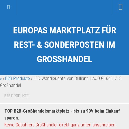
Startseite
EUROPAS MARKTPLATZ FÜR
Kategorien
Auto & Motorrad
REST- & SONDERPOSTEN IM
Drogerie & Tierbedarf
GROSSHANDEL
Fahrzeuge & Transport
Fashion & Mode
»
›
B2B Produkte
›
LED Wandleuchte von Brilliant, HAJO G16411/15
Garten & Werkzeug
Großhandel
Geschäft, Büro & Schreibwaren
B2B PRODUKTE
Geschenkartikel
Haushaltswaren
TOP B2B-Großhandelsmarktplatz - bis zu 90% beim Einkauf
Handy und Smartphone
sparen.
Keine Gebühren, Großhändler direkt ganz unten anschreiben.
Kosmetik & Pflege