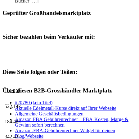
Bücher […]
Geprüfter Großhandelsmarktplatz
Sicher bezahlen beim Verkäufer mit:
Diese Seite folgen oder Teilen:
Über diesen B2B-Grosshändler Marktplatz
112.22k
#20780 (kein Titel)
522.14k
Aktuelle Edelmetall-Kurse direkt auf Ihrer Webseite
Allgemeine Geschäftsbedingungen
Amazon FBA Gebührenrechner – FBA-Kosten, Marge &
184.48k
Gewinn sofort berechnen
Amazon-FBA-Gebührenrechner Widget für deinen
Blog/Webseite
342.42k