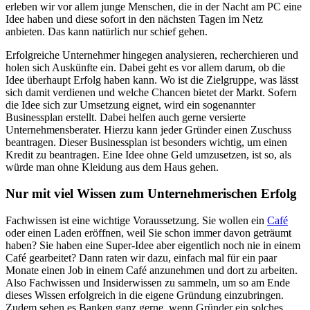
erleben wir vor allem junge Menschen, die in der Nacht am PC eine
Idee haben und diese sofort in den nächsten Tagen im Netz
anbieten. Das kann natürlich nur schief gehen.
Erfolgreiche Unternehmer hingegen analysieren, recherchieren und
holen sich Auskünfte ein. Dabei geht es vor allem darum, ob die
Idee überhaupt Erfolg haben kann. Wo ist die Zielgruppe, was lässt
sich damit verdienen und welche Chancen bietet der Markt. Sofern
die Idee sich zur Umsetzung eignet, wird ein sogenannter
Businessplan erstellt. Dabei helfen auch gerne versierte
Unternehmensberater. Hierzu kann jeder Gründer einen Zuschuss
beantragen. Dieser Businessplan ist besonders wichtig, um einen
Kredit zu beantragen. Eine Idee ohne Geld umzusetzen, ist so, als
würde man ohne Kleidung aus dem Haus gehen.
Nur mit viel Wissen zum Unternehmerischen Erfolg
Fachwissen ist eine wichtige Voraussetzung. Sie wollen ein
Café
oder einen Laden eröffnen, weil Sie schon immer davon geträumt
haben? Sie haben eine Super-Idee aber eigentlich noch nie in einem
Café gearbeitet? Dann raten wir dazu, einfach mal für ein paar
Monate einen Job in einem Café anzunehmen und dort zu arbeiten.
Also Fachwissen und Insiderwissen zu sammeln, um so am Ende
dieses Wissen erfolgreich in die eigene Gründung einzubringen.
Zudem sehen es Banken ganz gerne, wenn Gründer ein solches