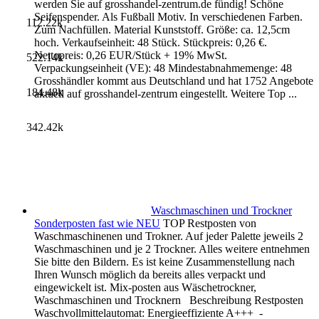
werden Sie auf grosshandel-zentrum.de fündig! Schöne
Seifenspender. Als Fußball Motiv. In verschiedenen Farben.
112.22k
Zum Nachfüllen. Material Kunststoff. Größe: ca. 12,5cm
hoch. Verkaufseinheit: 48 Stück. Stückpreis: 0,26 €.
Nettopreis: 0,26 EUR/Stück + 19% MwSt.
522.14k
Verpackungseinheit (VE): 48 Mindestabnahmemenge: 48
Grosshändler kommt aus Deutschland und hat 1752 Angebote
184.48k
aktuell auf grosshandel-zentrum eingestellt. Weitere Top ...
342.42k
Waschmaschinen und Trockner
Sonderposten fast wie NEU
TOP Restposten von
Waschmaschinenen und Trokner. Auf jeder Palette jeweils 2
Waschmaschinen und je 2 Trockner. Alles weitere entnehmen
Sie bitte den Bildern. Es ist keine Zusammenstellung nach
Ihren Wunsch möglich da bereits alles verpackt und
eingewickelt ist. Mix-posten aus Wäschetrockner,
Waschmaschinen und Trocknern Beschreibung Restposten
Waschvollmittelautomat: Energieeffiziente A+++ -