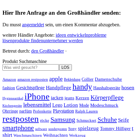
Hier Ihre Anfrage an den Großhändler senden:
Du musst
angemeldet
sein, um einen Kommentar abzugeben.
weitere Händler Angebote:
ideen entwickeln
probleme
lösen
produkte finden
unternehmer werden
Betreut durch:
den Großhändler
·
Produkt Suchmaschine
LOS
apple
Damenschuhe
Amazon
Collier
amazon restposten
Bekleidung
handy
hosen
Handpflege
Gesichtspflege
fashion
Haushaltsgeräte
iPhone
Körperpflege
jacken
Kerzen
jeans
Hygieneartikel
lebensmittel
Lotion
Lego
Modeschmuck
Mode
Küchengeräte
Playstation
Ohrringe
parfüm
Perlenkette
Ralph Lauren
restposten
Samsung
Schuhe
Seife
röcke
Schmuckset
smartphone
t
spielzeug
Tommy Hilfiger
Sony
software
sonderposten
shirt
Weihnachten
Waschmaschinen
Werkzeug