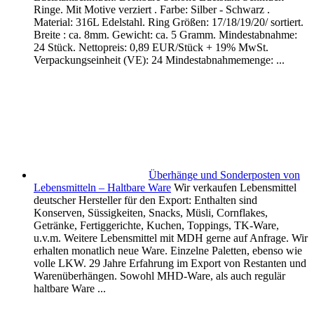
Ringe. Mit Motive verziert . Farbe: Silber - Schwarz .
Material: 316L Edelstahl. Ring Größen: 17/18/19/20/ sortiert.
Breite : ca. 8mm. Gewicht: ca. 5 Gramm. Mindestabnahme:
24 Stück. Nettopreis: 0,89 EUR/Stück + 19% MwSt.
Verpackungseinheit (VE): 24 Mindestabnahmemenge: ...
Überhänge und Sonderposten von
Lebensmitteln – Haltbare Ware
Wir verkaufen Lebensmittel
deutscher Hersteller für den Export: Enthalten sind
Konserven, Süssigkeiten, Snacks, Müsli, Cornflakes,
Getränke, Fertiggerichte, Kuchen, Toppings, TK-Ware,
u.v.m. Weitere Lebensmittel mit MDH gerne auf Anfrage. Wir
erhalten monatlich neue Ware. Einzelne Paletten, ebenso wie
volle LKW. 29 Jahre Erfahrung im Export von Restanten und
Warenüberhängen. Sowohl MHD-Ware, als auch regulär
haltbare Ware ...