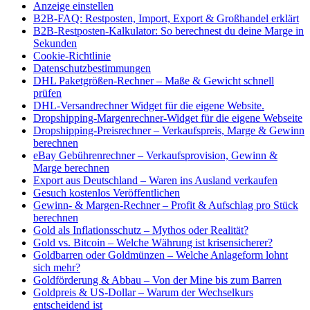
Anzeige einstellen
B2B-FAQ: Restposten, Import, Export & Großhandel erklärt
B2B-Restposten-Kalkulator: So berechnest du deine Marge in
Sekunden
Cookie-Richtlinie
Datenschutzbestimmungen
DHL Paketgrößen-Rechner – Maße & Gewicht schnell
prüfen
DHL-Versandrechner Widget für die eigene Website.
Dropshipping-Margenrechner-Widget für die eigene Webseite
Dropshipping-Preisrechner – Verkaufspreis, Marge & Gewinn
berechnen
eBay Gebührenrechner – Verkaufsprovision, Gewinn &
Marge berechnen
Export aus Deutschland – Waren ins Ausland verkaufen
Gesuch kostenlos Veröffentlichen
Gewinn- & Margen-Rechner – Profit & Aufschlag pro Stück
berechnen
Gold als Inflationsschutz – Mythos oder Realität?
Gold vs. Bitcoin – Welche Währung ist krisensicherer?
Goldbarren oder Goldmünzen – Welche Anlageform lohnt
sich mehr?
Goldförderung & Abbau – Von der Mine bis zum Barren
Goldpreis & US-Dollar – Warum der Wechselkurs
entscheidend ist