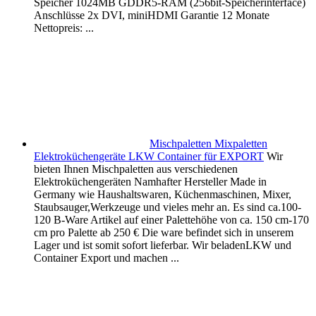
Speicher 1024MB GDDR5-RAM (256bit-Speicherinterface)
Anschlüsse 2x DVI, miniHDMI Garantie 12 Monate
Nettopreis: ...
Mischpaletten Mixpaletten
Elektroküchengeräte LKW Container für EXPORT
Wir
bieten Ihnen Mischpaletten aus verschiedenen
Elektroküchengeräten Namhafter Hersteller Made in
Germany wie Haushaltswaren, Küchenmaschinen, Mixer,
Staubsauger,Werkzeuge und vieles mehr an. Es sind ca.100-
120 B-Ware Artikel auf einer Palettehöhe von ca. 150 cm-170
cm pro Palette ab 250 € Die ware befindet sich in unserem
Lager und ist somit sofort lieferbar. Wir beladenLKW und
Container Export und machen ...