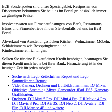
B2B Sonderposten sind unser Specialgebiet. Restposten von
Discountern bekommen Sie bei uns im Portal grundsätzlich immer
zu günstigen Preisen.
Insolvenzwaren aus Firmenauflösungen von Bar´s, Restaurants,
Büros und Firmenbetriebe finden SIe ebenfalls bei uns im B2B
Portal.
Abverkauf von Ausstellungsstücken Küchen, Wohnzimmer Möbeln,
Schlafzimmern wie Boxspringbetten und
Kinderzimmereinrichtungen.
Sollten Sie für eine Einkauf einen Kredit benötigen, beantragen Sie
diesen Kredit noch heute bei Ihrer Bank. Finanzierung ist in der
heutigen Zeit für jeden möglich.
Suche nach Lego Zeitschriften Repost und Lego
Sammelkarten Repost
VideoKamera, Drohnen und Luftbildaufnahmen, DJ-Mixer,
Objektive, Streaming Mixer, Camcorder, iPad, PS5, Kameras,
Grafikkarten.
Drohnen, DJI Mini 5 Pro, DJI Mini 4 Pro, DJI Mavic 4 Pro,
DJI Mavic 3 Pro, DJI Air 3S, DJI Neo 2, DJI Avata 2, DJI
Flip, DJI Matrice 4E und weitere