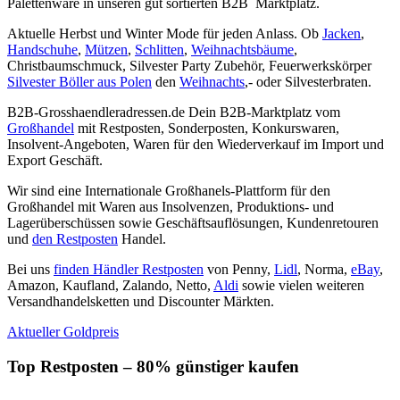
Palettenware in unseren gut sortierten B2B Marktplatz.
Aktuelle Herbst und Winter Mode für jeden Anlass. Ob
Jacken
,
Handschuhe
,
Mützen
,
Schlitten
,
Weihnachtsbäume
,
Christbaumschmuck, Silvester Party Zubehör, Feuerwerkskörper
Silvester Böller aus Polen
den
Weihnachts
,- oder Silvesterbraten.
B2B-Grosshaendleradressen.de Dein B2B-Marktplatz vom
Großhandel
mit Restposten, Sonderposten, Konkurswaren,
Insolvent-Angeboten, Waren für den Wiederverkauf im Import und
Export Geschäft.
Wir sind eine Internationale Großhanels-Plattform für den
Großhandel mit Waren aus Insolvenzen, Produktions- und
Lagerüberschüssen sowie Geschäftsauflösungen, Kundenretouren
und
den Restposten
Handel.
Bei uns
finden Händler Restposten
von Penny,
Lidl
, Norma,
eBay
,
Amazon, Kaufland, Zalando, Netto,
Aldi
sowie vielen weiteren
Versandhandelsketten und Discounter Märkten.
Aktueller Goldpreis
Top Restposten – 80% günstiger kaufen