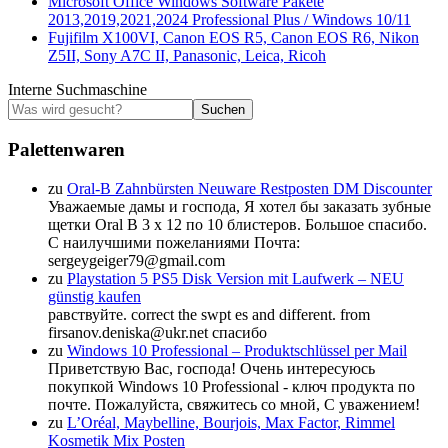
Microsoft Office Windows Software Pakete
2013,2019,2021,2024 Professional Plus / Windows 10/11
Fujifilm X100VI, Canon EOS R5, Canon EOS R6, Nikon
Z5II, Sony A7C II, Panasonic, Leica, Ricoh
Interne Suchmaschine
Suchen
Palettenwaren
zu
Oral-B Zahnbürsten Neuware Restposten DM Discounter
Уважаемые дамы и господа, Я хотел бы заказать зубные
щетки Oral B 3 x 12 по 10 блистеров. Большое спасибо.
С наилучшими пожеланиями Почта:
sergeygeiger79@gmail.com
zu
Playstation 5 PS5 Disk Version mit Laufwerk – NEU
günstig kaufen
равствуйте. correct the swpt es and different. from
firsanov.deniska@ukr.net спасибо
zu
Windows 10 Professional – Produktschlüssel per Mail
Приветствую Вас, господа! Очень интересуюсь
покупкой Windows 10 Professional - ключ продукта по
почте. Пожалуйста, свяжитесь со мной, С уважением!
zu
L’Oréal, Maybelline, Bourjois, Max Factor, Rimmel
Kosmetik Mix Posten