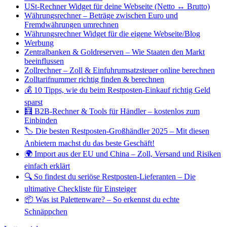
USt-Rechner Widget für deine Webseite (Netto ↔ Brutto)
Währungsrechner – Beträge zwischen Euro und
Fremdwährungen umrechnen
Währungsrechner Widget für die eigene Webseite/Blog
Werbung
Zentralbanken & Goldreserven – Wie Staaten den Markt
beeinflussen
Zollrechner – Zoll & Einfuhrumsatzsteuer online berechnen
Zolltarifnummer richtig finden & berechnen
💰 10 Tipps, wie du beim Restposten-Einkauf richtig Geld
sparst
🧮 B2B-Rechner & Tools für Händler – kostenlos zum
Einbinden
🏷️ Die besten Restposten-Großhändler 2025 – Mit diesen
Anbietern machst du das beste Geschäft!
🌍 Import aus der EU und China – Zoll, Versand und Risiken
einfach erklärt
🔍 So findest du seriöse Restposten-Lieferanten – Die
ultimative Checkliste für Einsteiger
📦 Was ist Palettenware? – So erkennst du echte
Schnäppchen