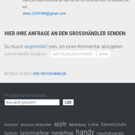
Hallo,ich habe interese an den koffer..Ich bitte sie sich zu melden bei
mir
denis.22091990@gmail.com
HIER IHRE ANFRAGE AN DEN GROSSHÄNDLER SENDEN:
Du musst
angemeldet
sein, um einen Kommentar abzugeben.
weitere Händler Angebote:
HARTSCHALENKOFFERSET
Koffer
BETREUT DURCH:
DEN GROSSHÄNDLER
·
Produkt Suchmaschine
LOS
apple
Damenschuhe
Collier
Amazon
amazon restposten
Bekleidung
handy
Gesichtspflege
Handpflege
fashion
Haushaltsgeräte