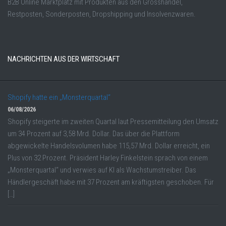
B2B Online Marktplatz mit Produkten aus den Grosshandel,
Restposten, Sonderposten, Dropshipping und Insolvenzwaren.
NACHRICHTEN AUS DER WIRTSCHAFT
Shopify hatte ein „Monsterquartal“
06/08/2026
Shopify steigerte im zweiten Quartal laut Pressemitteilung den Umsatz
um 34 Prozent auf 3,58 Mrd. Dollar. Das über die Plattform
abgewickelte Handelsvolumen habe 115,57 Mrd. Dollar erreicht, ein
Plus von 32 Prozent. Präsident Harley Finkelstein sprach von einem
„Monsterquartal“ und verwies auf KI als Wachstumstreiber. Das
Händlergeschäft habe mit 37 Prozent am kräftigsten geschoben. Für
[…]