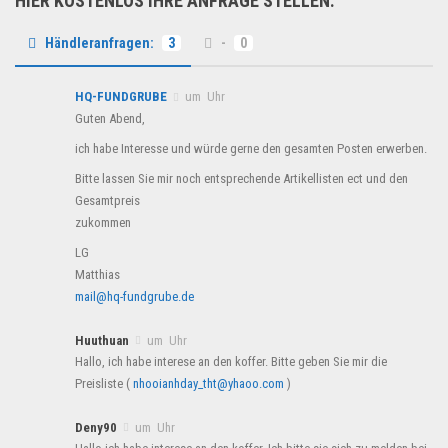
HIER KOSTENLOS IHRE ANFRAGE STELLEN:
Händleranfragen:
3
-
0
HQ-FUNDGRUBE
um Uhr
Guten Abend,
ich habe Interesse und würde gerne den gesamten Posten erwerben.
Bitte lassen Sie mir noch entsprechende Artikellisten ect und den
Gesamtpreis
zukommen
LG
Matthias
mail@hq-fundgrube.de
Huuthuan
um Uhr
Hallo, ich habe interese an den koffer. Bitte geben Sie mir die
Preisliste (
nhooianhday_tht@yhaoo.com
)
Deny90
um Uhr