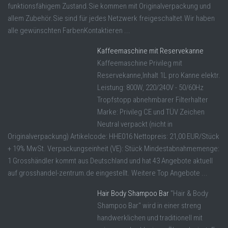
funktionsfähigem Zustand.Sie kommen mit Originalverpackung und
allem Zubehör.Sie sind für jedes Netzwerk freigeschaltet.Wir haben
alle gewünschten FarbenKontaktieren ...
Kaffeemaschine mit Reservekanne
Kaffeemaschine Privileg mit
Reservekanne,Inhalt 1L pro Kanne elektr.
Leistung: 800W, 220/240V - 50/60Hz
Tropfstopp abnehmbarer Filterhalter
Marke: Privileg CE und TÜV Zeichen
Neutral verpackt (nicht in
Originalverpackung) Artikelcode: HHE016 Nettopreis: 21,00 EUR/Stück
+ 19% MwSt. Verpackungseinheit (VE): Stück Mindestabnahmemenge:
1 Grosshändler kommt aus Deutschland und hat 43 Angebote aktuell
auf grosshandel-zentrum.de eingestellt. Weitere Top Angebote ...
Hair Body Shampoo Bar
"Hair & Body
Shampoo Bar" wird in einer streng
handwerklichen und traditionell mit