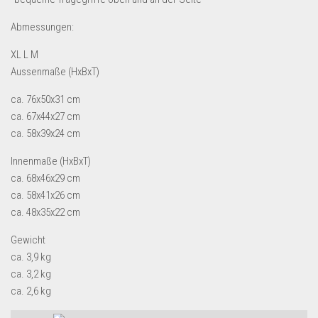
Dropshipping-Produkte
Abmessungen:
B2B Produkte
Grosshandel
XL L M
Aussenmaße (HxBxT)
Amazon
ca. 76x50x31 cm
Aldi
ca. 67x44x27 cm
Lidl
ca. 58x39x24 cm
Kostenlos verkaufen
Innenmaße (HxBxT)
ca. 68x46x29 cm
Anmelden
ca. 58x41x26 cm
Kostenlos Registrieren
ca. 48x35x22 cm
Newsletter
Gewicht
ca. 3,9 kg
ca. 3,2 kg
ca. 2,6 kg