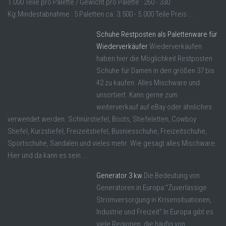
1.000 Teile pro Palette / Gewicht pro Palette : 260 - 330
Kg.Mindestabnahme : 5 Paletten ca. 3.500 - 5.000 Teile Preis ...
Schuhe Restposten als Palettenware für
Wiederverkäufer
Wiederverkäufen
haben hier die Möglichkeit Restposten
Schuhe für Damen in den größen 37 bis
42 zu kaufen. Alles Mischware und
unsortiert. Kann gerne zum
weiterverkauf auf eBay oder ähnliches
verwendet werden. Schnürstiefel, Boots, Stiefeletten, Cowboy
Stiefel, Kurzstiefel, Freizeitstiefel, Busniesschuhe, Freizeitschuhe,
Sportschuhe, Sandalen und vieles mehr. Wie gesagt alles Mischware.
Hier und da kann es sein ...
Generator 3 kw
Die Bedeutung von
Generatoren in Europa:“Zuverlässige
Stromversorgung in Krisensituationen,
Industrie und Freizeit” In Europa gibt es
viele Regionen, die häufig von