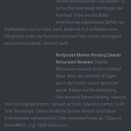
reinem und exklusivem Öl produziert. Es
befeuchtet und reinigt den Körper und
Kopfhaut. Seine weiche Butter
hinterlässt ein wunderbares Gefühl von
Wohlbefinden auf der Haut,.Seife, bleibt mit ALS vorhanden seine
Fähigkeiten in ihm, die Durchführung einer Foto-Schutz, beruhigend
und weichmachende; stimuliert auch ...
Restposten Marken Kleidung Zalando
Retourware Neuware
Zalando
Retourware verkauft als Secondhand
Ware. Ware die innerhalb 30 Tagen
durch die Kunden zurück geschickt
wurde. Damen und Herrenkleidung.
Überwiegend Damen Kleidung, teilweise
noch mit Originaletiketten. Verkauft wird das Zalando in Karton. Ca 60
Teile. Mischware. Unterschiedliche Größen, Modele und Farben.
Artikelnummer vorhandenEAN Code vorhandenPreise ab: 75 Euro je
KartonMwSt. zzgl. 19,00 %Stück pro ...