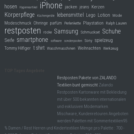
iPhone
hosen
jacken
jeans
Kerzen
Hygieneartikel
Körperpflege
lebensmittel
Lego
Lotion
Mode
Küchengeräte
Modeschmuck
Playstation
Ohrringe
parfüm
Perlenkette
Ralph Lauren
restposten
Samsung
Schuhe
röcke
Schmuckset
smartphone
Seife
spielzeug
Sony
software
sonderposten
t shirt
Tommy Hilfiger
Weihnachten
Waschmaschinen
Werkzeug
TOP Tages Angebote
Restposten Pakete von ZALANDO
Textilien bunt gemischt
Zalando
Restposten Kartonware mit Bekleidung
mit über 500 bekannten internationalen
und exklusiven Modemarken.
Mischware, Kundenretouren Angeboten
werden Paletten mit Sommertextilien95
% Damen / Rest Herren und Kindertextilien Menge pro Palette : 700 -