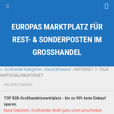
Startseite
EUROPAS MARKTPLATZ FÜR
Kategorien
Auto & Motorrad
REST- & SONDERPOSTEN IM
Drogerie & Tierbedarf
GROSSHANDEL
Fahrzeuge & Transport
Fashion & Mode
»
›
Großhandel Kategorien
›
Haushaltswaren
›
KOFFERSET 3 -TEILIG
Garten & Werkzeug
HARTSCHALENKOFFERSET
Geschäft, Büro & Schreibwaren
HAUSHALTSWAREN
Geschenkartikel
Haushaltswaren
TOP B2B-Großhandelsmarktplatz - bis zu 90% beim Einkauf
Handy und Smartphone
sparen.
Keine Gebühren, Großhändler direkt ganz unten anschreiben.
Kosmetik & Pflege