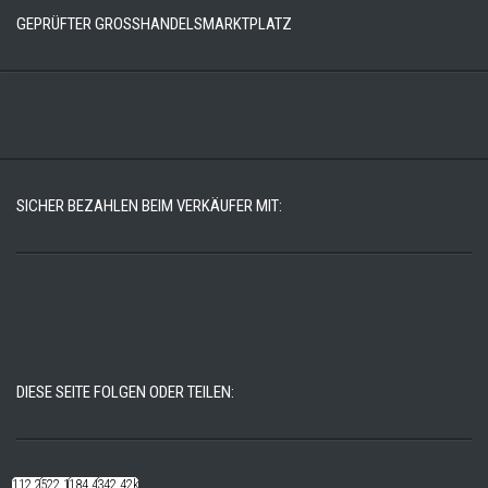
GEPRÜFTER GROSSHANDELSMARKTPLATZ
SICHER BEZAHLEN BEIM VERKÄUFER MIT:
DIESE SEITE FOLGEN ODER TEILEN:
112.22k
522.14k
184.48k
342.42k