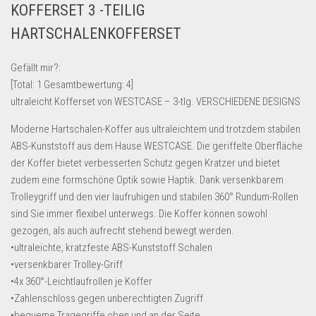
KOFFERSET 3 -TEILIG
Lebensmittel & Getränke
HARTSCHALENKOFFERSET
Multimedia & Elektro
Münzen
Gefällt mir?:
[Total:
1
Gesamtbewertung:
4
]
Spielzeug & Games
ultraleicht Kofferset von WESTCASE – 3-tlg. VERSCHIEDENE DESIGNS
Schuhe & Accessoires
Moderne Hartschalen-Koffer aus ultraleichtem und trotzdem stabilen
Sport & Freizeit
ABS-Kunststoff aus dem Hause WESTCASE. Die geriffelte Oberfläche
Uhren & Schmuck
der Koffer bietet verbesserten Schutz gegen Kratzer und bietet
zudem eine formschöne Optik sowie Haptik. Dank versenkbarem
Wohnen & Einrichten
Trolleygriff und den vier laufruhigen und stabilen 360° Rundum-Rollen
Restposten-Angebote
sind Sie immer flexibel unterwegs. Die Koffer können sowohl
Restposten für Privatpersonen
gezogen, als auch aufrecht stehend bewegt werden.
•ultraleichte, kratzfeste ABS-Kunststoff Schalen
eBay Restposten kaufen
•versenkbarer Trolley-Griff
Sonderposten-Angebote
•4x 360°-Leichtlaufrollen je Koffer
Saison & Eventprodkte
•Zahlenschloss gegen unberechtigten Zugriff
•bequeme Tragegriffe oben und an der Seite