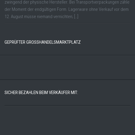
zwingend der physische Hersteller. Bei Transportverpackungen zähle
der Moment der endgültigen Form. Lagerware ohne Verkauf vor dem
12. August müsse niemand vernichten; […]
GEPRÜFTER GROSSHANDELSMARKTPLATZ
SICHER BEZAHLEN BEIM VERKÄUFER MIT: