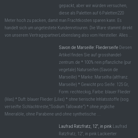
gepackt, aber wir würden versuchen,
diese als Paletten auf 6 Paletten220
Meter hoch zu packen, damit man Frachtkosten sparen kann. Es
handelt sich um ungetestete Kundenretouren. Die Ware stammt direkt
von unserem VertragspartnerLebenslang also vom Hersteller. Alles ...
Savon de Marseille: Fliederseife
Diesen
Artikel finden Sie auf grosshandel-
zentrum.de * 100% rein pflanzliche (pur
vegetale) Naturseifen (Savon de
Marseille) * Marke: Marselha (altfranz.
Marseille) * Gewicht pro Seife: 125 Gr,
Form: rechteckig, Farbe: blauer Flieder
(lilas) * Duft: blauer Flieder (Lilas) * ohne tierische Inhlatsstoffe (sog.
verseifte Schlachtreste,"Sodium Tallowate") * ohne jegliche
Mineralöle, ohne Parabene und ohne synthetische ...
Laufrad Ratzfratz, 12″, in pink
Laufrad
Ratzfratz, 12", in pink Lackierter