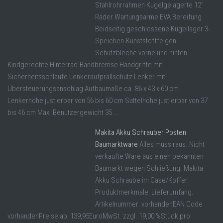
Stahlrohrrahmen Kugelgelagerte 12"
Räder Wartungsarme EVA Bereifung
Beidseitig geschlossene Kugellager 3-
Speichen-Kunststofffelgen
Schutzbleche vorne und hinten
Kindgerechte Hinterrad-Bandbremse Handgriffe mit
Sicherheitsschlaufe Lenkeraufprallschutz Lenker mit
Übersteuerungsanschlag Aufbaumaße ca. 86 x 43 x 60 cm
Lenkerhöhe justierbar von 56 bis 60 cm Sattelhöhe justierbar von 37
bis 46 cm Max. Benutzergewicht 35 ...
Makita Akku Schrauber Posten
Baumarktware
Alles muss raus. Nicht
verkaufte Ware aus einen bekannten
Baumarkt wegen Schließung. Makita
Akku Schraube im Case/Koffer.
Produktmerkmale: Lieferumfang:
Artikelnummer: vorhandenEAN Code
vorhandenPreise ab: 139,95EuroMwSt. zzgl. 19,00 %Stück pro