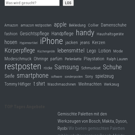
LOS
apple
Damenschuhe
Collier
Amazon
amazon restposten
Bekleidung
handy
Gesichtspflege
Handpflege
fashion
Haushaltsgeräte
iPhone
hosen
jacken
jeans
Kerzen
Hygieneartikel
Körperpflege
lebensmittel
Lego
Lotion
Mode
Küchengeräte
Modeschmuck
Playstation
Ohrringe
parfüm
Perlenkette
Ralph Lauren
restposten
Samsung
Schuhe
röcke
Schmuckset
smartphone
Seife
spielzeug
Sony
software
sonderposten
t shirt
Tommy Hilfiger
Weihnachten
Waschmaschinen
Werkzeug
TOP Tages Angebote
Gemischte Paletten mit den
Werkzeugen von Bosch, Makita, Dyson,
Ryobi
Wir bieten gemischten Paletten