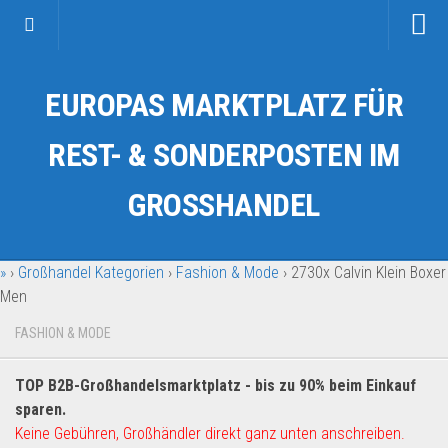
Startseite
EUROPAS MARKTPLATZ FÜR
Kategorien
Auto & Motorrad
REST- & SONDERPOSTEN IM
Drogerie & Tierbedarf
GROSSHANDEL
Fahrzeuge & Transport
Fashion & Mode
»
›
Großhandel Kategorien
›
Fashion & Mode
›
2730x Calvin Klein Boxer
Garten & Werkzeug
Men
Geschäft, Büro & Schreibwaren
FASHION & MODE
Geschenkartikel
Haushaltswaren
TOP B2B-Großhandelsmarktplatz - bis zu 90% beim Einkauf
Handy und Smartphone
sparen.
Keine Gebühren, Großhändler direkt ganz unten anschreiben.
Kosmetik & Pflege