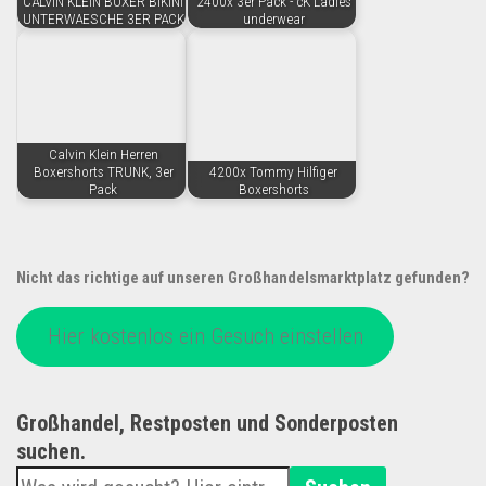
CALVIN KLEIN BOXER BIKINI
2400x 3er Pack - cK Ladies
UNTERWAESCHE 3ER PACK
underwear
Calvin Klein Herren
Boxershorts TRUNK, 3er
4200x Tommy Hilfiger
Pack
Boxershorts
Nicht das richtige auf unseren Großhandelsmarktplatz gefunden?
Hier kostenlos ein Gesuch einstellen
Großhandel, Restposten und Sonderposten
suchen.