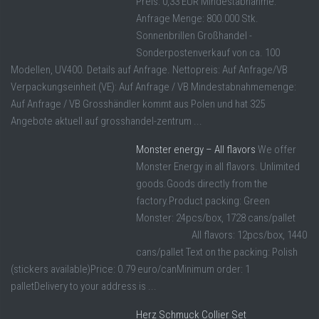
Preis: 0,33 EUR Mindestabnahme:
Anfrage Menge: 800.000 Stk.
Sonnenbrillen Großhandel -
Sonderpostenverkauf von ca. 100
Modellen, UV400. Details auf Anfrage. Nettopreis: Auf Anfrage/VB
Verpackungseinheit (VE): Auf Anfrage / VB Mindestabnahmemenge:
Auf Anfrage / VB Grosshändler kommt aus Polen und hat 325
Angebote aktuell auf grosshandel-zentrum ...
Monster energy – All flavors
We offer
Monster Energy in all flavors. Unlimited
goods.Goods directly from the
factory.Product packing: Green
Monster: 24pcs/box, 1728 cans/pallet
All flavors: 12pcs/box, 1440
cans/pallet Text on the packing: Polish
(stickers available)Price: 0.79 euro/canMinimum order: 1
palletDelivery to your address is ...
Herz Schmuck Collier Set