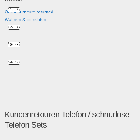
112.22k
Online furniture returned ...
Wohnen & Einrichten
522.14k
184.48k
342.42k
Kundenretouren Telefon / schnurlose
Telefon Sets
Kundenretouren Telefonanla...