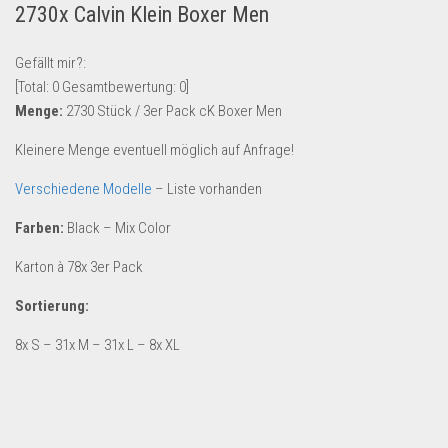
2730x Calvin Klein Boxer Men
Lebensmittel & Getränke
Multimedia & Elektro
Gefällt mir?:
[Total:
0
Gesamtbewertung:
0
]
Münzen
Menge:
2730 Stück / 3er Pack cK Boxer Men
Spielzeug & Games
Kleinere Menge eventuell möglich auf Anfrage!
Schuhe & Accessoires
Verschiedene Modelle
– Liste vorhanden
Sport & Freizeit
Uhren & Schmuck
Farben:
Black – Mix Color
Wohnen & Einrichten
Karton à 78x 3er Pack
Restposten-Angebote
Sortierung:
Restposten für Privatpersonen
8x S – 31x M – 31x L – 8x XL
eBay Restposten kaufen
Sonderposten-Angebote
Saison & Eventprodkte