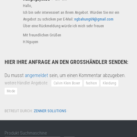
Hallo,
Ich bin sehr interessiert an Ihrem Angebot. Würden Sie mir ein
Angebot zu schicken per E-Mail:
ngbahung69@gmail.com
Über eine Rückmeldung würde ich mich sehr freuen
Mit freundlichen Grüßen
H.Nguyen
HIER IHRE ANFRAGE AN DEN GROSSHÄNDLER SENDEN:
Du musst
angemeldet
sein, um einen Kommentar abzugeben.
weitere Händler Angebote:
Calvin Klein Boxer
fashion
Kleidung
Mode
BETREUT DURCH:
ZENNER SOLUTIONS
·
Produkt Suchmaschine