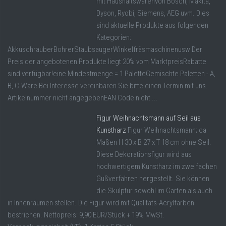
mit Haushaltswarenvon Bosch, Makita,
Dyson, Ryobi, Siemens, AEG uvm. Dies
sind aktuelle Produkte aus folgenden
Kategorien:
AkkuschrauberBohrerStaubsaugerWinkelfräsmaschinenusw Der
Preis der angebotenen Produkte liegt 20% vom MarktpreisRabatte
sind verfügbar!eine Mindestmenge = 1 PaletteGemischte Paletten - A,
B, C-Ware Bei Interesse vereinbaren Sie bitte einen Termin mit uns.
Artikelnummer nicht angegebenEAN Code nicht ...
Figur Weihnachtsmann auf Seil aus
Kunstharz
Figur Weihnachtsmann; ca
Maßen H 30 x B 27 x T 18 cm ohne Seil.
Diese Dekorationsfigur wird aus
hochwertigem Kunstharz im zweifachen
Gußverfahren hergestellt. Sie können
die Skulptur sowohl im Garten als auch
in Innenräumen stellen. Die Figur wird mit Qualitäts-Acrylfarben
bestrichen. Nettopreis: 9,90 EUR/Stück + 19% MwSt.