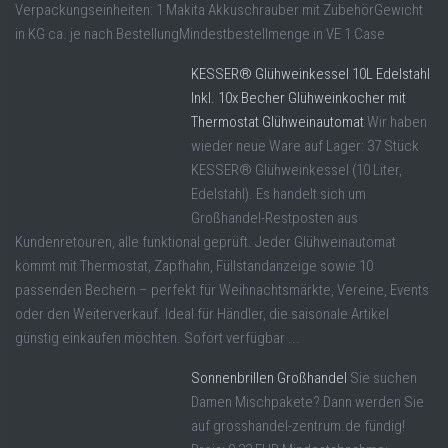
Verpackungseinheiten: 1 Makita Akkuschrauber mit ZubehörGewicht
in KG ca. je nach BestellungMindestbestellmenge in VE 1 Case
KESSER® Glühweinkessel 10L Edelstahl
Inkl. 10x Becher Glühweinkocher mit
Thermostat Glühweinautomat
Wir haben
wieder neue Ware auf Lager: 37 Stück
KESSER® Glühweinkessel (10 Liter,
Edelstahl). Es handelt sich um
Großhandel-Restposten aus
Kundenretouren, alle funktional geprüft. Jeder Glühweinautomat
kommt mit Thermostat, Zapfhahn, Füllstandanzeige sowie 10
passenden Bechern – perfekt für Weihnachtsmärkte, Vereine, Events
oder den Weiterverkauf. Ideal für Händler, die saisonale Artikel
günstig einkaufen möchten. Sofort verfügbar ...
Sonnenbrillen Großhandel
Sie suchen
Damen Mischpakete? Dann werden Sie
auf grosshandel-zentrum.de fündig!