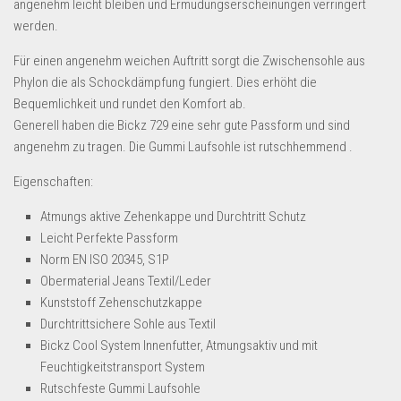
angenehm leicht bleiben und Ermüdungserscheinungen verringert
Dropshipping-Produkte
werden.
B2B Produkte
Für einen angenehm weichen Auftritt sorgt die Zwischensohle aus
Grosshandel
Phylon die als Schockdämpfung fungiert. Dies erhöht die
Amazon
Bequemlichkeit und rundet den Komfort ab.
Generell haben die Bickz 729 eine sehr gute Passform und sind
Aldi
angenehm zu tragen. Die Gummi Laufsohle ist rutschhemmend .
Lidl
Eigenschaften:
Kostenlos verkaufen
Atmungs aktive Zehenkappe und Durchtritt Schutz
Anmelden
Leicht Perfekte Passform
Norm EN ISO 20345, S1P
Kostenlos Registrieren
Obermaterial Jeans Textil/Leder
Newsletter
Kunststoff Zehenschutzkappe
Durchtrittsichere Sohle aus Textil
Bickz Cool System Innenfutter, Atmungsaktiv und mit
Feuchtigkeitstransport System
Rutschfeste Gummi Laufsohle