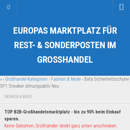
Startseite
EUROPAS MARKTPLATZ FÜR
Kategorien
Auto & Motorrad
REST- & SONDERPOSTEN IM
Drogerie & Tierbedarf
GROSSHANDEL
Fahrzeuge & Transport
Fashion & Mode
»
›
Großhandel Kategorien
›
Fashion & Mode
›
Bata Sicherheitsschuhe
Garten & Werkzeug
SP1 Sneaker atmungsaktiv Neu
Geschäft, Büro & Schreibwaren
FASHION & MODE
Geschenkartikel
Haushaltswaren
TOP B2B-Großhandelsmarktplatz - bis zu 90% beim Einkauf
Handy und Smartphone
sparen.
Keine Gebühren, Großhändler direkt ganz unten anschreiben.
Kosmetik & Pflege