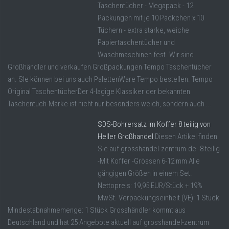
Taschentücher - Megapack - 12
Packungen mit je 10 Päckchen x 10
Tüchern - extra starke, weiche
Papiertaschentücher und
Waschmaschinen fest. Wir sind
Großhändler und verkaufen Großpackungen Tempo Taschentücher
an. SIe können bei uns auch PalettenWare Tempo bestellen. Tempo
Original TaschentücherDer 4-lagige Klassiker der bekannten
Taschentuch-Marke ist nicht nur besonders weich, sondern auch ...
SDS-Bohrersatz im Koffer 8 teilig von
Heller Großhandel
Diesen Artikel finden
Sie auf grosshandel-zentrum.de -8 teilig
-Mit Koffer -Grössen 6-12 mm Alle
gängigen Größen in einem Set.
Nettopreis: 19,95 EUR/Stück + 19%
MwSt. Verpackungseinheit (VE): 1 Stück
Mindestabnahmemenge: 1 Stück Grosshändler kommt aus
Deutschland und hat 25 Angebote aktuell auf grosshandel-zentrum