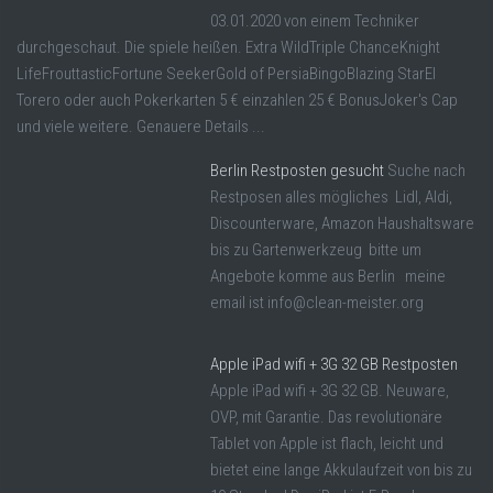
03.01.2020 von einem Techniker
durchgeschaut. Die spiele heißen. Extra WildTriple ChanceKnight
LifeFrouttasticFortune SeekerGold of PersiaBingoBlazing StarEl
Torero oder auch Pokerkarten 5 € einzahlen 25 € BonusJoker's Cap
und viele weitere. Genauere Details ...
Berlin Restposten gesucht
Suche nach
Restposen alles mögliches Lidl, Aldi,
Discounterware, Amazon Haushaltsware
bis zu Gartenwerkzeug bitte um
Angebote komme aus Berlin meine
email ist info@clean-meister.org
Apple iPad wifi + 3G 32 GB Restposten
Apple iPad wifi + 3G 32 GB. Neuware,
OVP, mit Garantie. Das revolutionäre
Tablet von Apple ist flach, leicht und
bietet eine lange Akkulaufzeit von bis zu