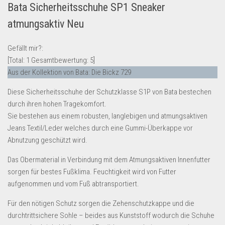
Bata Sicherheitsschuhe SP1 Sneaker
Lebensmittel & Getränke
atmungsaktiv Neu
Multimedia & Elektro
Münzen
Gefällt mir?:
[Total:
1
Gesamtbewertung:
5
]
Spielzeug & Games
Aus der Kollektion von Bata: Die Bickz 729
Schuhe & Accessoires
Diese Sicherheitsschuhe der Schutzklasse S1P von Bata bestechen
Sport & Freizeit
durch ihren hohen Tragekomfort.
Uhren & Schmuck
Sie bestehen aus einem robusten, langlebigen und atmungsaktiven
Jeans Textil/Leder welches durch eine Gummi-Überkappe vor
Wohnen & Einrichten
Abnutzung geschützt wird.
Restposten-Angebote
Das Obermaterial in Verbindung mit dem Atmungsaktiven Innenfutter
Restposten für Privatpersonen
sorgen für bestes Fußklima. Feuchtigkeit wird von Futter
eBay Restposten kaufen
aufgenommen und vom Fuß abtransportiert.
Sonderposten-Angebote
Für den nötigen Schutz sorgen die Zehenschutzkappe und die
Saison & Eventprodkte
durchtrittsichere Sohle – beides aus Kunststoff wodurch die Schuhe