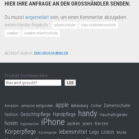
HIER IHRE ANFRAGE AN DEN GROSSHÄNDLER SENDEN:
Du musst
angemeldet
sein, um einen Kommentar abzugeben.
weitere Händler Angebote:
arbeitsschuhe
bata sicherheitsschuhe
sneaker
sneaker arbeitsschuhe
BETREUT DURCH:
DEN GROSSHÄNDLER
·
Produkt Suchmaschine
LOS
apple
Damenschuhe
Collier
Amazon
amazon restposten
Bekleidung
handy
Gesichtspflege
Handpflege
fashion
Haushaltsgeräte
iPhone
hosen
jacken
jeans
Kerzen
Hygieneartikel
Körperpflege
lebensmittel
Lego
Lotion
Mode
Küchengeräte