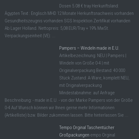
Dosen 5.08 € tray Herkunftsland:
Ägypten Text : Englisch MHD 12 Monate Herkunftsnachweis vorhanden
Gesundheitszeugnis vorhanden SGS Inspektion Zertifikat vorhanden
Ab Lager Holland. Nettopreis: 5,08 EUR/Tray + 19% MwSt.
Verpackungseinheit (VE): ...
Pampers – Windeln made in E.U.
Artikelbezeichnung: NEU | Pampers |
Windeln von Größe 0-4 | mit
Originalverpackung Bestand: 40 000
Stück Zustand: A-Ware, komplett NEU,
mit Originalverpackung
Mindestabnahme: auf Anfrage
Beschreibung: - made in E.U. - von der Marke Pampers von der Größe
0-4 Auf Wunsch können wir Ihnen gerne mehr Informationen
(Artikelliste) bzw. Bilder zukommen lassen. Bitte hinterlassen Sie ...
Tempo Orginal Taschentücher
Großpackungen
empo Orginal