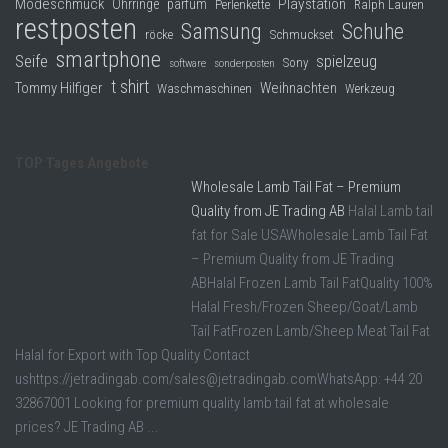
Modeschmuck
Playstation
Ohrringe
parfüm
Perlenkette
Ralph Lauren
restposten
Samsung
Schuhe
röcke
Schmuckset
smartphone
Seife
spielzeug
Sony
software
sonderposten
t shirt
Tommy Hilfiger
Weihnachten
Waschmaschinen
Werkzeug
TOP Tages Angebote
Wholesale Lamb Tail Fat – Premium
Quality from JE Trading AB
Halal Lamb tail
fat for Sale USAWholesale Lamb Tail Fat
– Premium Quality from JE Trading
ABHalal Frozen Lamb Tail FatQuality 100%
Halal Fresh/Frozen Sheep/Goat/Lamb
Tail FatFrozen Lamb/Sheep Meat Tail Fat
Halal for Export with Top Quality Contact
ushttps://jetradingab.com/sales@jetradingab.comWhatsApp: +44 20
32867001 Looking for premium quality lamb tail fat at wholesale
prices? JE Trading AB ...