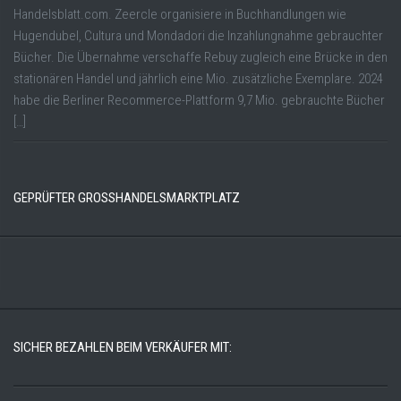
Handelsblatt.com. Zeercle organisiere in Buchhandlungen wie
Hugendubel, Cultura und Mondadori die Inzahlungnahme gebrauchter
Bücher. Die Übernahme verschaffe Rebuy zugleich eine Brücke in den
stationären Handel und jährlich eine Mio. zusätzliche Exemplare. 2024
habe die Berliner Recommerce-Plattform 9,7 Mio. gebrauchte Bücher
[…]
GEPRÜFTER GROSSHANDELSMARKTPLATZ
SICHER BEZAHLEN BEIM VERKÄUFER MIT: