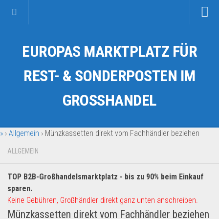
Startseite
EUROPAS MARKTPLATZ FÜR
Kategorien
Auto & Motorrad
REST- & SONDERPOSTEN IM
Drogerie & Tierbedarf
GROSSHANDEL
Fahrzeuge & Transport
Fashion & Mode
»
›
Allgemein
›
Münzkassetten direkt vom Fachhändler beziehen
Garten & Werkzeug
Geschäft, Büro & Schreibwaren
ALLGEMEIN
Geschenkartikel
TOP B2B-Großhandelsmarktplatz - bis zu 90% beim Einkauf
Haushaltswaren
sparen.
Handy und Smartphone
Keine Gebühren, Großhändler direkt ganz unten anschreiben.
Münzkassetten direkt vom Fachhändler beziehen
Kosmetik & Pflege