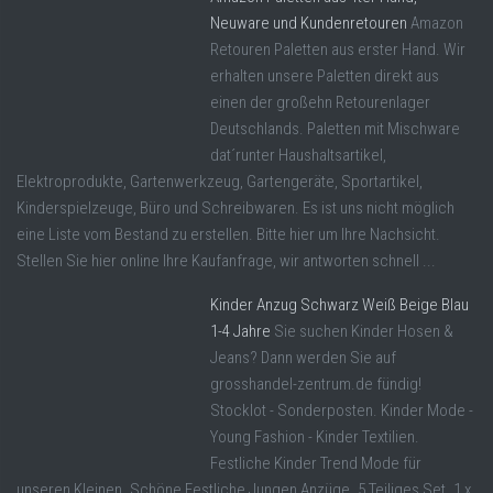
Neuware und Kundenretouren
Amazon
Retouren Paletten aus erster Hand. Wir
erhalten unsere Paletten direkt aus
einen der großehn Retourenlager
Deutschlands. Paletten mit Mischware
dat´runter Haushaltsartikel,
Elektroprodukte, Gartenwerkzeug, Gartengeräte, Sportartikel,
Kinderspielzeuge, Büro und Schreibwaren. Es ist uns nicht möglich
eine Liste vom Bestand zu erstellen. Bitte hier um Ihre Nachsicht.
Stellen Sie hier online Ihre Kaufanfrage, wir antworten schnell ...
Kinder Anzug Schwarz Weiß Beige Blau
1-4 Jahre
Sie suchen Kinder Hosen &
Jeans? Dann werden Sie auf
grosshandel-zentrum.de fündig!
Stocklot - Sonderposten. Kinder Mode -
Young Fashion - Kinder Textilien.
Festliche Kinder Trend Mode für
unseren Kleinen. Schöne Festliche Jungen Anzüge. 5 Teiliges Set. 1 x