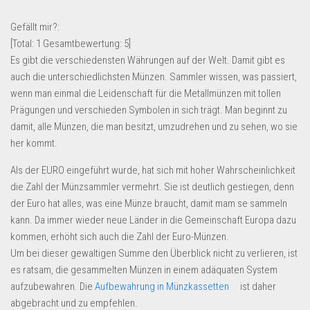
Lebensmittel & Getränke
Gefällt mir?:
Multimedia & Elektro
[Total:
1
Gesamtbewertung:
5
]
Es gibt die verschiedensten Währungen auf der Welt. Damit gibt es
Münzen
auch die unterschiedlichsten Münzen. Sammler wissen, was passiert,
Spielzeug & Games
wenn man einmal die Leidenschaft für die Metallmünzen mit tollen
Schuhe & Accessoires
Prägungen und verschieden Symbolen in sich trägt. Man beginnt zu
damit, alle Münzen, die man besitzt, umzudrehen und zu sehen, wo sie
Sport & Freizeit
her kommt.
Uhren & Schmuck
Als der EURO eingeführt wurde, hat sich mit hoher Wahrscheinlichkeit
Wohnen & Einrichten
die Zahl der Münzsammler vermehrt. Sie ist deutlich gestiegen, denn
Restposten-Angebote
der Euro hat alles, was eine Münze braucht, damit mam se sammeln
kann. Da immer wieder neue Länder in die Gemeinschaft Europa dazu
Restposten für Privatpersonen
kommen, erhöht sich auch die Zahl der Euro-Münzen.
eBay Restposten kaufen
Um bei dieser gewaltigen Summe den Überblick nicht zu verlieren, ist
Sonderposten-Angebote
es ratsam, die gesammelten Münzen in einem adäquaten System
aufzubewahren. Die
Aufbewahrung in Münzkassetten
ist daher
Saison & Eventprodkte
abgebracht und zu empfehlen.