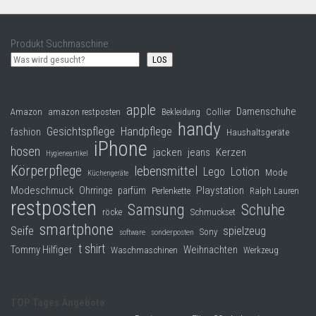
Produkt Suchmaschine
LOS
apple
Damenschuhe
Collier
Amazon
amazon restposten
Bekleidung
handy
Gesichtspflege
Handpflege
fashion
Haushaltsgeräte
iPhone
hosen
jacken
jeans
Kerzen
Hygieneartikel
Körperpflege
lebensmittel
Lego
Lotion
Mode
Küchengeräte
Modeschmuck
Playstation
Ohrringe
parfüm
Perlenkette
Ralph Lauren
restposten
Samsung
Schuhe
röcke
Schmuckset
smartphone
Seife
spielzeug
Sony
software
sonderposten
t shirt
Tommy Hilfiger
Weihnachten
Waschmaschinen
Werkzeug
TOP Tages Angebote