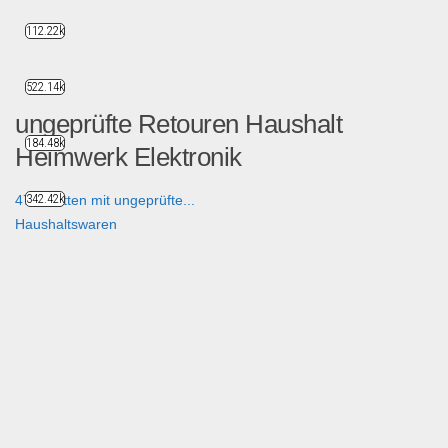
112.22k
522.14k
ungeprüfte Retouren Haushalt
184.48k
Heimwerk Elektronik
342.42k
47 Paletten mit ungeprüfte...
Haushaltswaren