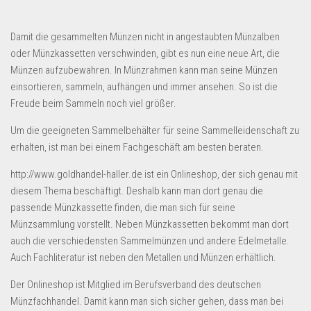
Dropshipping-Produkte
B2B Produkte
Damit die gesammelten Münzen nicht in angestaubten Münzalben
Grosshandel
oder Münzkassetten verschwinden, gibt es nun eine neue Art, die
Münzen aufzubewahren. In Münzrahmen kann man seine Münzen
Amazon
einsortieren, sammeln, aufhängen und immer ansehen. So ist die
Aldi
Freude beim Sammeln noch viel größer.
Lidl
Um die geeigneten Sammelbehälter für seine Sammelleidenschaft zu
erhalten, ist man bei einem Fachgeschäft am besten beraten.
Kostenlos verkaufen
http://www.goldhandel-haller.de ist ein Onlineshop, der sich genau mit
Anmelden
diesem Thema beschäftigt. Deshalb kann man dort genau die
Kostenlos Registrieren
passende Münzkassette finden, die man sich für seine
Münzsammlung vorstellt. Neben Münzkassetten bekommt man dort
Newsletter
auch die verschiedensten Sammelmünzen und andere Edelmetalle.
Auch Fachliteratur ist neben den Metallen und Münzen erhältlich.
Der Onlineshop ist Mitglied im Berufsverband des deutschen
Münzfachhandel. Damit kann man sich sicher gehen, dass man bei