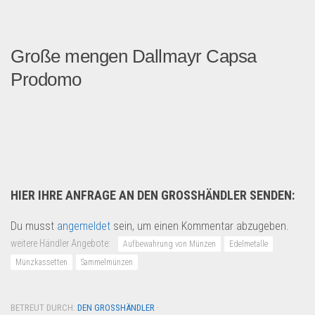
Große mengen Dallmayr Capsa
Prodomo
In diesen Angebot erhalten...
Lebensmittel & Getränke
HIER IHRE ANFRAGE AN DEN GROSSHÄNDLER SENDEN:
Du musst
angemeldet
sein, um einen Kommentar abzugeben.
weitere Händler Angebote:
Aufbewahrung von Münzen
Edelmetalle
Münzkassetten
Sammelmünzen
BETREUT DURCH:
DEN GROSSHÄNDLER
·