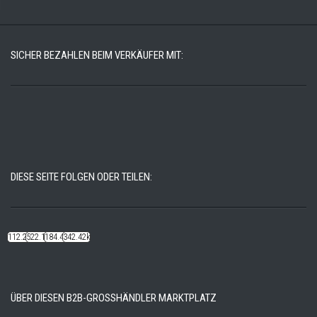
SICHER BEZAHLEN BEIM VERKÄUFER MIT:
DIESE SEITE FOLGEN ODER TEILEN:
112.22k
522.14k
184.48k
342.42k
ÜBER DIESEN B2B-GROSSHÄNDLER MARKTPLATZ