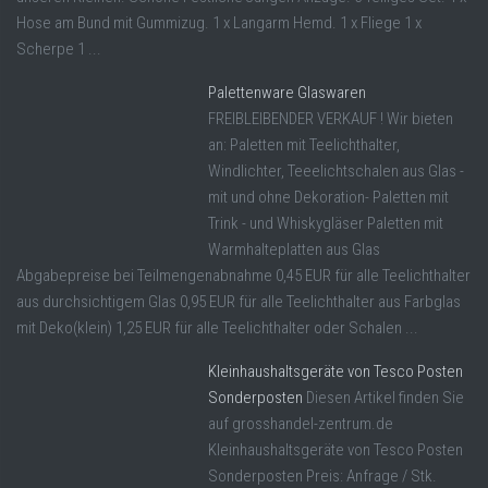
Hose am Bund mit Gummizug. 1 x Langarm Hemd. 1 x Fliege 1 x
Scherpe 1 ...
Palettenware Glaswaren
FREIBLEIBENDER VERKAUF ! Wir bieten
an: Paletten mit Teelichthalter,
Windlichter, Teeelichtschalen aus Glas -
mit und ohne Dekoration- Paletten mit
Trink - und Whiskygläser Paletten mit
Warmhalteplatten aus Glas
Abgabepreise bei Teilmengenabnahme 0,45 EUR für alle Teelichthalter
aus durchsichtigem Glas 0,95 EUR für alle Teelichthalter aus Farbglas
mit Deko(klein) 1,25 EUR für alle Teelichthalter oder Schalen ...
Kleinhaushaltsgeräte von Tesco Posten
Sonderposten
Diesen Artikel finden Sie
auf grosshandel-zentrum.de
Kleinhaushaltsgeräte von Tesco Posten
Sonderposten Preis: Anfrage / Stk.