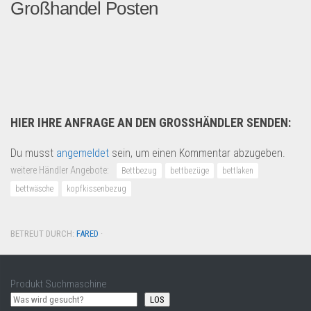
Großhandel Posten
Diesen Artikel finden Sie a...
B2B Produkte
HIER IHRE ANFRAGE AN DEN GROSSHÄNDLER SENDEN:
Du musst
angemeldet
sein, um einen Kommentar abzugeben.
weitere Händler Angebote:
Bettbezug
bettbezüge
bettlaken
bettwäsche
kopfkissenbezug
BETREUT DURCH:
FARED
·
Produkt Suchmaschine
LOS