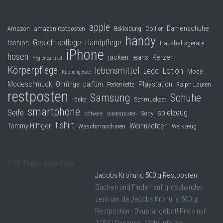
apple
Damenschuhe
Collier
Amazon
amazon restposten
Bekleidung
handy
Gesichtspflege
Handpflege
fashion
Haushaltsgeräte
iPhone
hosen
jacken
jeans
Kerzen
Hygieneartikel
Körperpflege
lebensmittel
Lego
Lotion
Mode
Küchengeräte
Modeschmuck
Playstation
Ohrringe
parfüm
Perlenkette
Ralph Lauren
restposten
Samsung
Schuhe
röcke
Schmuckset
smartphone
Seife
spielzeug
Sony
software
sonderposten
t shirt
Tommy Hilfiger
Weihnachten
Waschmaschinen
Werkzeug
TOP Tages Angebote
Jacobs Krönung 500 g Restposten
Suchen und Finden auf grosshandel-
zentrum.de Jacobs Krönung 500 g
Restposten - Dauerangebot! Preis nur