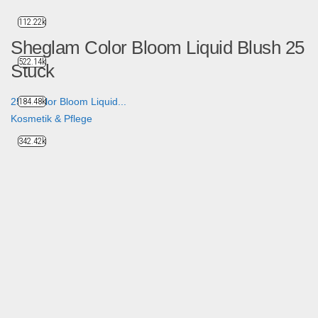
112.22k
Sheglam Color Bloom Liquid Blush 25
522.14k
Stück
25 x Color Bloom Liquid...
184.48k
Kosmetik & Pflege
342.42k