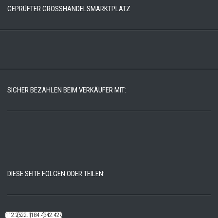
GEPRÜFTER GROSSHANDELSMARKTPLATZ
SICHER BEZAHLEN BEIM VERKÄUFER MIT:
DIESE SEITE FOLGEN ODER TEILEN:
112.22k
522.14k
184.48k
342.42k