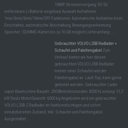
1080P Stromversorgung: DV 5V,
entfernbare Li-Batterie eingebaut Auswahl Aufnahmen:
1min/3min/5min/10min/OFF Funktionen: Automatische Aufnahme beim
Einschalten, automatische Abschaltung, Bewegungserkennung
Speicher: SD/MMC-Karten bis zu 16 GB möglich Lieferumfang : ...
Gebrauchter VOLVO L35B Radlader +
Schaufel und Palettengabel
Zum
Verkauf bieten wir hier diesen
gebrauchten VOLVO L35B Radlader
meiner einer Schaufel und der
Palettengabel an. Läuft Top, kann gerne
getestet werden. Gebrauchter Lader
super Baumschine Baujahr: 2003Betriebsstunden: 8200 hLeistung: 51,5
kW Deutz MotorGewicht: 6000 kg Angeboten wird ein gebrauchter
VOLVO L35B-Z Radlader im funktionstüchtigen und sofort
einsatzbereiten Zustand. Inkl. Schaufel und Palettengabel.
Ausgestattet ...