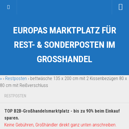
Startseite
EUROPAS MARKTPLATZ FÜR
Kategorien
Auto & Motorrad
REST- & SONDERPOSTEN IM
Drogerie & Tierbedarf
GROSSHANDEL
Fahrzeuge & Transport
Fashion & Mode
»
›
Restposten
›
bettwäsche 135 x 200 cm mit 2 Kissenbezügen 80 x
Garten & Werkzeug
80 cm mit Reißverschluss
Geschäft, Büro & Schreibwaren
RESTPOSTEN
Geschenkartikel
Haushaltswaren
TOP B2B-Großhandelsmarktplatz - bis zu 90% beim Einkauf
Handy und Smartphone
sparen.
Keine Gebühren, Großhändler direkt ganz unten anschreiben.
Kosmetik & Pflege