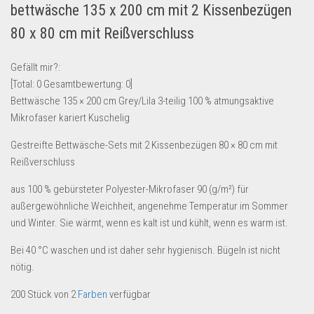
bettwäsche 135 x 200 cm mit 2 Kissenbezügen
Lebensmittel & Getränke
80 x 80 cm mit Reißverschluss
Multimedia & Elektro
Münzen
Gefällt mir?:
[Total:
0
Gesamtbewertung:
0
]
Spielzeug & Games
Bettwäsche 135 × 200 cm Grey/Lila 3-teilig 100 % atmungsaktive
Schuhe & Accessoires
Mikrofaser kariert Kuschelig
Sport & Freizeit
Gestreifte Bettwäsche-Sets mit 2 Kissenbezügen 80 × 80 cm mit
Uhren & Schmuck
Reißverschluss
Wohnen & Einrichten
aus 100 % gebürsteter Polyester-Mikrofaser 90 (g/m²) für
Restposten-Angebote
außergewöhnliche Weichheit, angenehme Temperatur im Sommer
und Winter. Sie wärmt, wenn es kalt ist und kühlt, wenn es warm ist.
Restposten für Privatpersonen
eBay Restposten kaufen
Bei 40 °C waschen und ist daher sehr hygienisch. Bügeln ist nicht
nötig.
Sonderposten-Angebote
200 Stück von 2
Farben
verfügbar
Saison & Eventprodkte