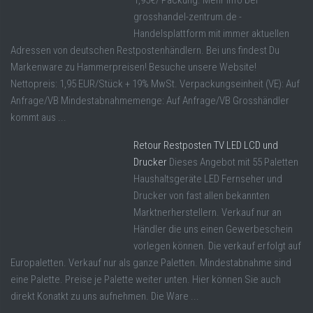
1,95€/ Packung. Mehr Info bei
grosshandel-zentrum.de -
Handelsplattform mit immer aktuellen
Adressen von deutschen Restpostenhändlern. Bei uns findest Du
Markenware zu Hammerpreisen! Besuche unsere Website!
Nettopreis: 1,95 EUR/Stück + 19% MwSt. Verpackungseinheit (VE): Auf
Anfrage/VB Mindestabnahmemenge: Auf Anfrage/VB Grosshändler
kommt aus ...
Retour Restposten TV LED LCD und
Drucker
Dieses Angebot mit 55 Paletten
Haushaltsgeräte LED Fernseher und
Drucker von fast allen bekannten
Marktnerherstellern. Verkauf nur an
Händler die uns einen Gewerbeschein
vorlegen können. Die verkauf erfolgt auf
Europaletten. Verkauf nur als ganze Paletten. Mindestabnahme sind
eine Palette. Preise je Palette weiter unten. Hier können Sie auch
direkt Konatkt zu uns aufnehmen. Die Ware ...