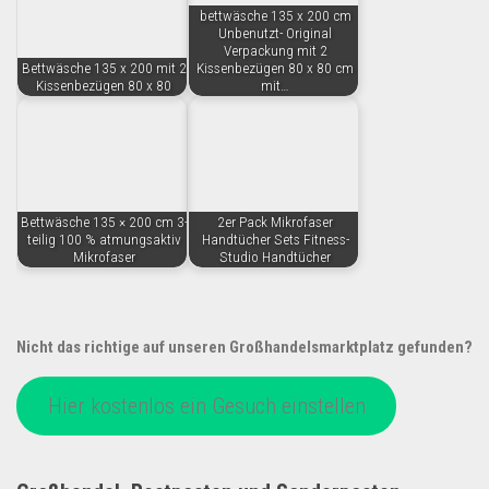
bettwäsche 135 x 200 cm
Unbenutzt- Original
Verpackung mit 2
Bettwäsche 135 x 200 mit 2
Kissenbezügen 80 x 80 cm
Kissenbezügen 80 x 80
mit…
Bettwäsche 135 × 200 cm 3-
2er Pack Mikrofaser
teilig 100 % atmungsaktiv
Handtücher Sets Fitness-
Mikrofaser
Studio Handtücher
Nicht das richtige auf unseren Großhandelsmarktplatz gefunden?
Hier kostenlos ein Gesuch einstellen