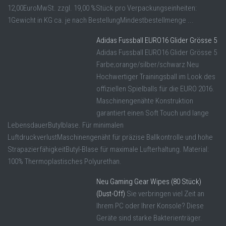
12,00EuroMwSt. zzgl. 19,00 %Stück pro Verpackungseinheiten:
1Gewicht in KG ca. je nach BestellungMindestbestellmenge ...
Adidas Fussball EURO16 Glider Grösse 5
Adidas Fussball EURO16 Glider Grösse 5
Farbe;orange/silber/schwarz Neu
Hochwertiger Trainingsball im Look des
offiziellen Spielballs für die EURO 2016.
Maschinengenähte Konstruktion
garantiert einen Soft Touch und lange
LebensdauerButylblase. Für minimalen
LuftdruckverlustMaschinengenäht für präzise Ballkontrolle und hohe
StrapazierfähigkeitButyl-Blase für maximale Lufterhaltung. Material:
100% Thermoplastisches Polyurethan.
Neu Gaming Gear Wipes (80 Stück)
(Dust-Off)
Sie verbringen viel Zeit an
Ihrem PC oder Ihrer Konsole? Diese
Geräte sind starke Bakterienträger.