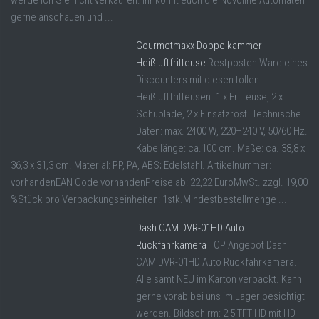
werde ich Sie nicht verkaufen. Ihr könnt euch die Novoline Automaten
gerne anschauen und ...
Gourmetmaxx Doppelkammer
Heißluftfritteuse
Restposten Ware eines
Discounters mit diesen tollen
Heißluftfritteusen. 1 x Fritteuse, 2 x
Schublade, 2 x Einsatzrost. Technische
Daten: max. 2400 W, 220–240 V, 50/60 Hz.
Kabellänge: ca.100 cm. Maße: ca. 38,8 x
36,3 x 31,3 cm. Material: PP, PA, ABS; Edelstahl. Artikelnummer:
vorhandenEAN Code vorhandenPreise ab: 22,22 EuroMwSt. zzgl. 19,00
%Stück pro Verpackungseinheiten: 1stk.Mindestbestellmenge ...
Dash CAM DVR-01HD Auto
Rückfahrkamera
TOP Angebot Dash
CAM DVR-01HD Auto Rückfahrkamera.
Alle samt NEU im Karton verpackt. Kann
gerne vorab bei uns im Lager besichtigt
werden. Bildschirm: 2,5 TFT HD mit HD