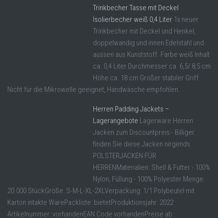
Trinkbecher Tasse mit Deckel
Isolierbecher weiß 0,4 Liter
1x neuer
Trinkbecher mit Deckel und Henkel,
doppelwandig und innen Edelstahl und
aussen aus Kunststoff. Farbe weiß Inhalt
ca. 0,4 Liter Durchmesser ca. 6,5/ 8,5 cm
Höhe ca. 18 cm Großer stabiler Griff
Nicht für die Mikrowelle geeignet, Handwäsche empfohlen.
Herren Padding Jackets –
Lagerangebote
Lagerware Herren
Jacken zum Discountpreis - Billiger
finden Sie diese Jacken nirgends
POLSTERJACKEN FÜR
HERRENMaterialien: Shell & Futter - 100%
Nylon, Füllung - 100% Polyester Menge:
20.000 StückGröße: S-M-L-XL-2XLVerpackung: 1/1 Polybeutel mit
Karton intakte WarePackliste: bietetProduktionsjahr: 2022
Artikelnummer: vorhandenEAN Code vorhandenPreise ab: