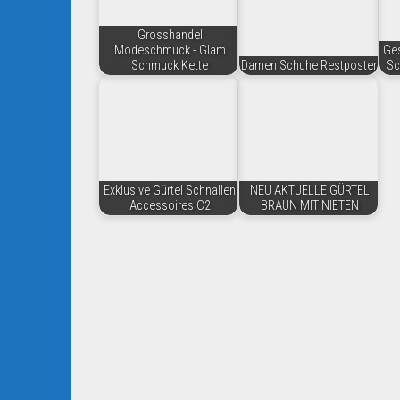
Grosshandel
Modeschmuck - Glam
Ges
Schmuck Kette
Damen Schuhe Restposten
Sc
Exklusive Gürtel Schnallen
NEU AKTUELLE GÜRTEL
Accessoires C2
BRAUN MIT NIETEN