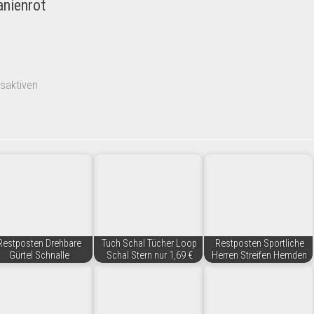
nienrot
saktiven
Restposten Drehbare
Tuch Schal Tücher Loop
Restposten Sportliche
Gürtel Schnalle
Schal Stern nur 1,69 €
Herren Streifen Hemden