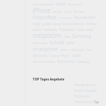
hosen
Haushaltsgeräte
Hygieneartikel
iPhone
jacken
jeans
Kerzen
Körperpflege
lebensmittel
Küchengeräte
Lego
Lotion
Modeschmuck
Mode
Ohrringe
Playstation
parfüm
Perlenkette
Ralph Lauren
restposten
Samsung
röcke
Schuhe
Seife
Schmuckset
smartphone
Sony
software
sonderposten
t shirt
spielzeug
Tommy Hilfiger
Weihnachten
Waschmaschinen
Werkzeug
TOP Tages Angebote
Kleingeräte aus
Amazon Kunden
Rückläufer
Palettenware
Top