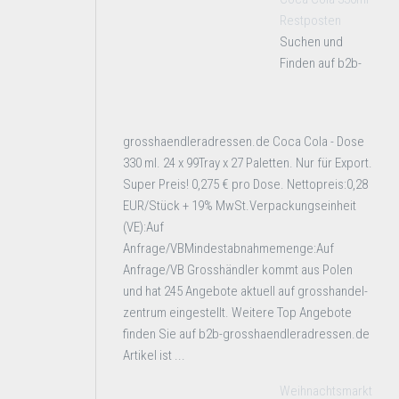
Restposten
Suchen und
Finden auf b2b-
grosshaendleradressen.de Coca Cola - Dose
330 ml. 24 x 99Tray x 27 Paletten. Nur für Export.
Super Preis! 0,275 € pro Dose. Nettopreis:0,28
EUR/Stück + 19% MwSt.Verpackungseinheit
(VE):Auf
Anfrage/VBMindestabnahmemenge:Auf
Anfrage/VB Grosshändler kommt aus Polen
und hat 245 Angebote aktuell auf grosshandel-
zentrum eingestellt. Weitere Top Angebote
finden Sie auf b2b-grosshaendleradressen.de
Artikel ist ...
Weihnachtsmarkt