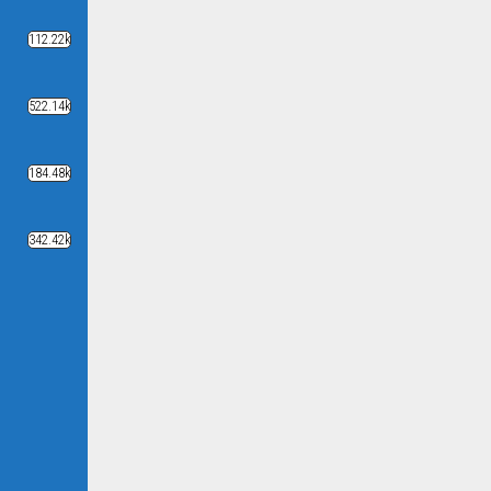
112.22k
522.14k
184.48k
342.42k