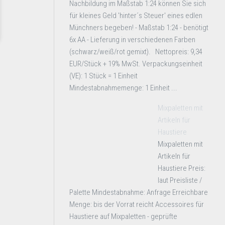
Nachbildung im Maßstab 1:24 können Sie sich
für kleines Geld 'hinter´s Steuer' eines edlen
Münchners begeben! - Maßstab 1:24 - benötigt
6x AA - Lieferung in verschiedenen Farben
(schwarz/weiß/rot gemixt). Nettopreis: 9,34
EUR/Stück + 19% MwSt. Verpackungseinheit
(VE): 1 Stück = 1 Einheit
Mindestabnahmemenge: 1 Einheit ...
Mixpaletten mit
Artikeln für
Haustiere
Mixpaletten mit
Artikeln für
Haustiere Preis:
laut Preisliste /
Palette Mindestabnahme: Anfrage Erreichbare
Menge: bis der Vorrat reicht Accessoires für
Haustiere auf Mixpaletten - geprüfte