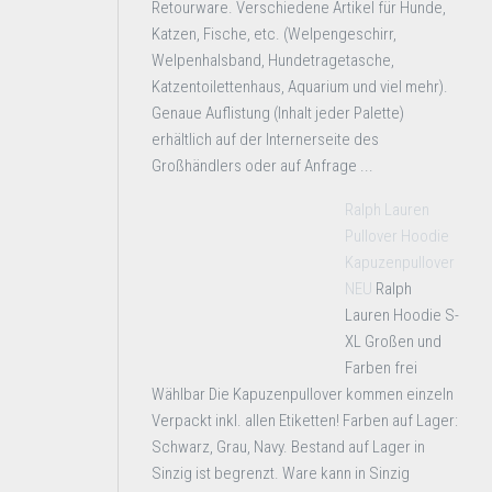
Retourware. Verschiedene Artikel für Hunde,
Katzen, Fische, etc. (Welpengeschirr,
Welpenhalsband, Hundetragetasche,
Katzentoilettenhaus, Aquarium und viel mehr).
Genaue Auflistung (Inhalt jeder Palette)
erhältlich auf der Internerseite des
Großhändlers oder auf Anfrage ...
Ralph Lauren
Pullover Hoodie
Kapuzenpullover
NEU
Ralph
Lauren Hoodie S-
XL Großen und
Farben frei
Wählbar Die Kapuzenpullover kommen einzeln
Verpackt inkl. allen Etiketten! Farben auf Lager:
Schwarz, Grau, Navy. Bestand auf Lager in
Sinzig ist begrenzt. Ware kann in Sinzig