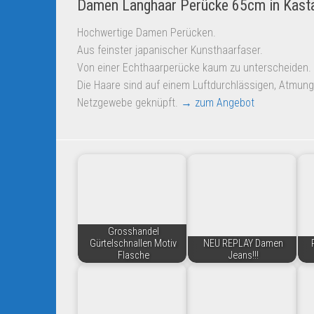
Damen Langhaar Perücke 65cm in Kasta
Hochwertige Damen Perücken.
Aus feinster japanischer Kunsthaarfaser.
Von einer Echthaarperücke kaum zu unterscheiden.
Die Haare sind auf einem Luftdurchlässigen, Atmung
Netzgewebe geknüpft.
→ zum Angebot
Grosshandel
Gürtelschnallen Motiv
NEU REPLAY Damen
Flasche
Jeans!!!