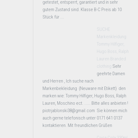
getestet, entsperrt, garantiert und in sehr
gutem Zustand sind. Klasse B-C Preis ab 10
Stück für ...
SUCHE
Markenkleidung
Tommy Hilfiger,
Hugo Boss, Ralph
Lauren Branded
clothing
Sehr
geehrte Damen
und Herren , Ich suche nach
Markenbekleidung (Neuware mit Etikett) den
marken wie: Tommy Hilfiger, Hugo Boss, Ralph
Lauren, Moschino ect. ..... Bitte alles anbieten !
piotrjablonski38@gmail.com Sie können mich
auch gerne telefonisch unter 0171 641 0137
kontaktieren. Mit freundlichen Grüßen
Coca Cola 330ml