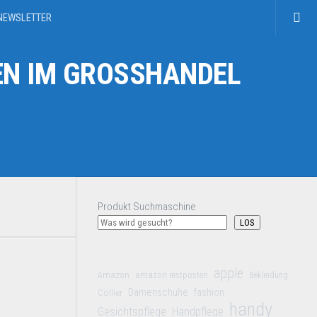
NEWSLETTER
N IM GROSSHANDEL
Produkt Suchmaschine
LOS
apple
Amazon
amazon restposten
Bekleidung
Damenschuhe
Collier
fashion
handy
Gesichtspflege
Handpflege