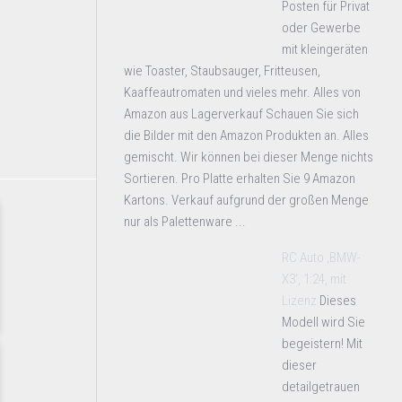
Posten für Privat
oder Gewerbe
mit kleingeräten
wie Toaster, Staubsauger, Fritteusen,
Kaaffeautromaten und vieles mehr. Alles von
Amazon aus Lagerverkauf Schauen Sie sich
die Bilder mit den Amazon Produkten an. Alles
gemischt. Wir können bei dieser Menge nichts
Sortieren. Pro Platte erhalten Sie 9 Amazon
Kartons. Verkauf aufgrund der großen Menge
nur als Palettenware ...
RC Auto ‚BMW-
X3‘, 1:24, mit
Lizenz
Dieses
Modell wird Sie
begeistern! Mit
dieser
detailgetrauen