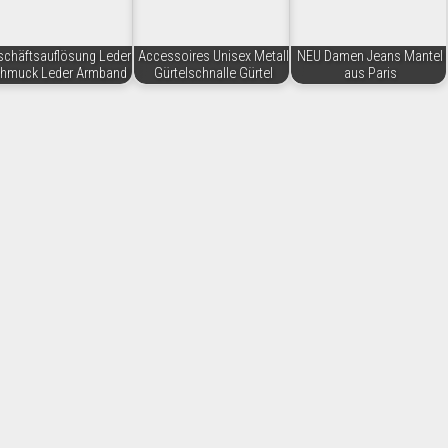
chäftsauflösung Leder
Accessoires Unisex Metall
NEU Damen Jeans Mantel
hmuck Leder Armband
Gürtelschnalle Gürtel
aus Paris