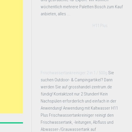
wöchentlich mehrere Paletten Bosch zum Kauf
anbieten, alles ...
H11 Plus
Frischwassertankreiniger 2 in 1 / 500g
Sie
suchen Outdoor- & Campingartikel? Dann
werden Sie auf grosshandel-zentrum.de
fündig! Kontaktzeit nur 2 Stunden! Kein
Nachspülen erforderlich und einfach in der
Anwendung! Anwendung mit Kaltwasser H11
Plus Frischwassertankreiniger reinigt den
Frischwassertank, -leitungen, Abfluss und
Abwasser-/Grauwassertank auf