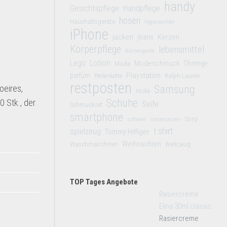
handy
Gesichtspflege
Handpflege
hosen
Haushaltsgeräte
Hygieneartikel
iPhone
jacken
jeans
Kerzen
Körperpflege
lebensmittel
Küchengeräte
Lego
Lotion
Modeschmuck
Mode
Ohrringe
Playstation
parfüm
Perlenkette
Ralph Lauren
restposten
oeires,
Samsung
röcke
Schuhe
0 Stk., der
Seife
Schmuckset
smartphone
Sony
software
sonderposten
t shirt
spielzeug
Tommy Hilfiger
Weihnachten
Waschmaschinen
Werkzeug
TOP Tages Angebote
Rasiercreme
Elina 30ml classic
Rasiercreme