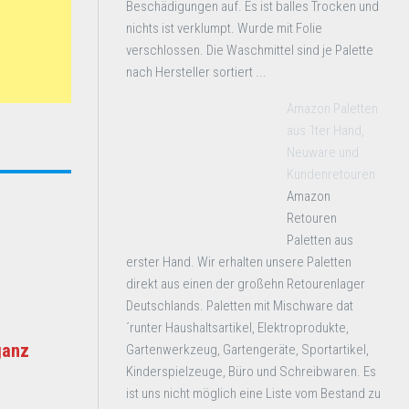
Beschädigungen auf. Es ist balles Trocken und
nichts ist verklumpt. Wurde mit Folie
verschlossen. Die Waschmittel sind je Palette
nach Hersteller sortiert ...
Amazon Paletten
aus 1ter Hand,
Neuware und
Kundenretouren
Amazon
Retouren
Paletten aus
erster Hand. Wir erhalten unsere Paletten
direkt aus einen der großehn Retourenlager
Deutschlands. Paletten mit Mischware dat
´runter Haushaltsartikel, Elektroprodukte,
ganz
Gartenwerkzeug, Gartengeräte, Sportartikel,
Kinderspielzeuge, Büro und Schreibwaren. Es
ist uns nicht möglich eine Liste vom Bestand zu