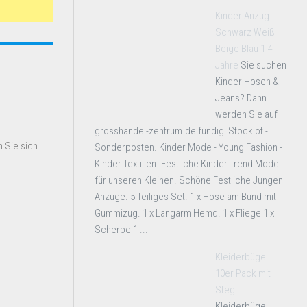
Kinder Anzug
Schwarz Weiß
Beige Blau 1-4
Jahre
Sie suchen
Kinder Hosen &
Jeans? Dann
werden Sie auf
grosshandel-zentrum.de fündig! Stocklot -
 Sie sich
Sonderposten. Kinder Mode - Young Fashion -
Kinder Textilien. Festliche Kinder Trend Mode
für unseren Kleinen. Schöne Festliche Jungen
Anzüge. 5 Teiliges Set. 1 x Hose am Bund mit
Gummizug. 1 x Langarm Hemd. 1 x Fliege 1 x
Scherpe 1 ...
Kleiderbügel
10er Pack mit
Steg
Kleiderbügel