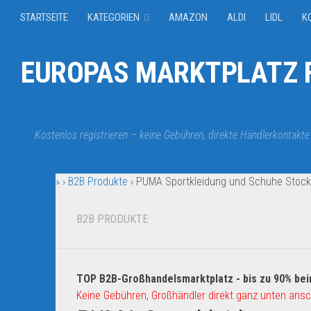
STARTSEITE
KATEGORIEN
AMAZON
ALDI
LIDL
K
EUROPAS MARKTPLATZ F
Kostenlos registrieren – keine Gebühren, direkte Händlerkontakte
»
›
B2B Produkte
›
PUMA Sportkleidung und Schuhe Stock
B2B PRODUKTE
TOP B2B-Großhandelsmarktplatz - bis zu 90% bei
Keine Gebühren, Großhändler direkt ganz unten ansc