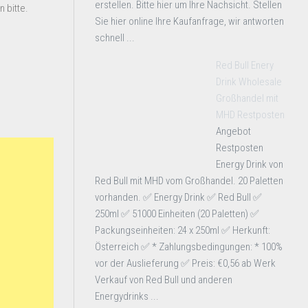
erstellen. Bitte hier um Ihre Nachsicht. Stellen
 bitte.
Sie hier online Ihre Kaufanfrage, wir antworten
schnell ...
Red Bull Enery
Drink Wholesale
Großhandel mit
MHD Restposten
Angebot
Restposten
Energy Drink von
Red Bull mit MHD vom Großhandel. 20 Paletten
vorhanden. ✅ Energy Drink ✅ Red Bull ✅
250ml ✅ 51000 Einheiten (20 Paletten) ✅
Packungseinheiten: 24 x 250ml ✅ Herkunft:
Österreich ✅ * Zahlungsbedingungen: * 100%
vor der Auslieferung ✅ Preis: €0,56 ab Werk
Verkauf von Red Bull und anderen
Energydrinks ...