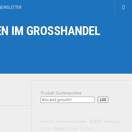
NEWSLETTER
N IM GROSSHANDEL
Produkt Suchmaschine
LOS
apple
Amazon
amazon restposten
Bekleidung
Damenschuhe
Collier
fashion