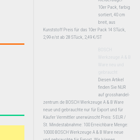
10er Pack, farbig
sortiert, 40 cm
breit, aus
Kunststoff Preis für das 10er Pack 14 STück,
2,99 e/st ab 28 STück, 2,49 €/ST
BOSCH
Werkzeuge A & B
Ware neu und
gebraucht
Diesen Artikel
finden Sie NUR
auf grosshandel-
zentrum.de BOSCH Werkzeuge A & B Ware
neue und gebrauchte nur für Export und für
Käufer Vermittler unerwünscht Preis: 5 EUR /
St. Mindestabnahme: 100 Erreichbare Menge:
10000 BOSCH Werkzeuge A & B Ware neue
und gebrauchte für Export. Wir können