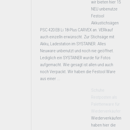
wir bieten hier 15
NEU unbenutze
Festool
Akkustichsägen
PSC 420 EB Li 18-Plus CARVEX an. VERkauf
auch einzelln erwünscht. Zur Stichsäge mit
Akku, Ladestation im SYSTAINER. Alles
Neuware unbenutzt und noch nie geöffnet.
Lediglich ein SYSTAINER wurde für Fotos
aufgemacht. Wie gesagt ist allen und auch
noch Verpackt. Wir haben die Festool Ware
aus einer ...
Schuhe
Restposten als
Palettenware für
Wiederverkäufer
Wiederverkäufen
haben hier die