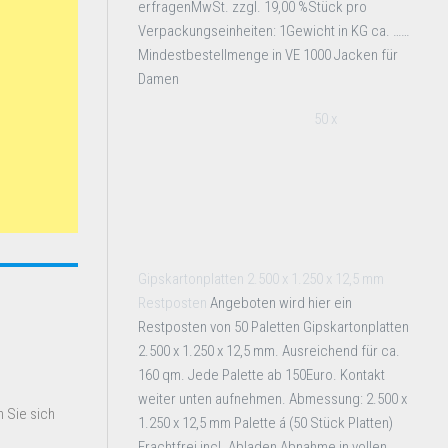
erfragenMwSt. zzgl. 19,00 %Stück pro
Verpackungseinheiten: 1Gewicht in KG ca. ……
Mindestbestellmenge in VE 1000 Jacken für
Damen
50 x
Gipskartonplatten 2.500 x 1.250 x 12,5 mm
Restposten
Angeboten wird hier ein
Restposten von 50 Paletten Gipskartonplatten
2.500 x 1.250 x 12,5 mm. Ausreichend für ca.
160 qm. Jede Palette ab 150Euro. Kontakt
weiter unten aufnehmen. Abmessung: 2.500 x
 Sie sich
1.250 x 12,5 mm Palette á (50 Stück Platten)
Frachtfrei incl. Abladen Abnahme in vollen