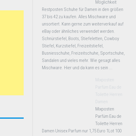
Möglichkeit
Restposten Schuhe für Damen in den größen
37 bis 42 zu kaufen. Alles Mischware und
unsortiert. Kann gerne zum weiterverkauf auf
eBay oder ähnliches verwendet werden.
Schnürstiefel, Boots, Stiefeletten, Cowboy
Stiefel, Kurzstiefel, Freizeitstiefel,
Busniesschuhe, Freizeitschuhe, Sportschuhe,
Sandalen und vieles mehr. Wie gesagt alles
Mischware. Hier und da kann es sein ...
Mixposten
Parfüm Eau de
Toilette Herren
Damen
Mixposten
Parfüm Eau de
Toilette Herren
Damen Unisex Parfum nur 1,75 Euro 1Lot 100