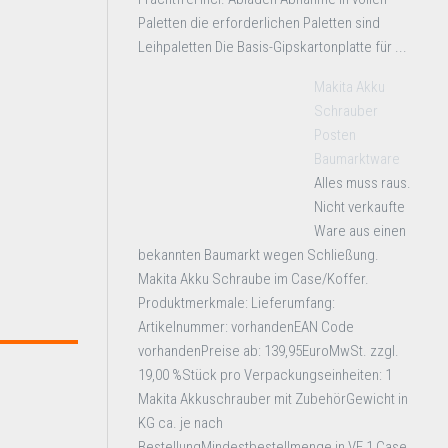
Paletten die erforderlichen Paletten sind
Leihpaletten Die Basis-Gipskartonplatte für ...
Makita Akku
Schrauber
Posten
Baumarktware
Alles muss raus.
Nicht verkaufte
Ware aus einen
bekannten Baumarkt wegen Schließung.
Makita Akku Schraube im Case/Koffer.
Produktmerkmale: Lieferumfang:
Artikelnummer: vorhandenEAN Code
vorhandenPreise ab: 139,95EuroMwSt. zzgl.
19,00 %Stück pro Verpackungseinheiten: 1
Makita Akkuschrauber mit ZubehörGewicht in
KG ca. je nach
BestellungMindestbestellmenge in VE 1 Case