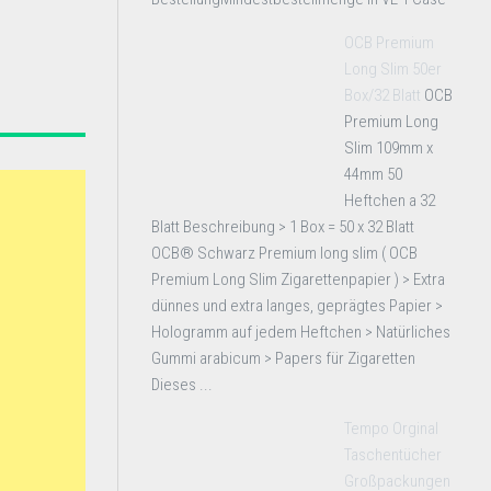
OCB Premium
Long Slim 50er
Box/32 Blatt
OCB
Premium Long
Slim 109mm x
44mm 50
Heftchen a 32
Blatt Beschreibung > 1 Box = 50 x 32 Blatt
OCB® Schwarz Premium long slim ( OCB
Premium Long Slim Zigarettenpapier ) > Extra
dünnes und extra langes, geprägtes Papier >
Hologramm auf jedem Heftchen > Natürliches
Gummi arabicum > Papers für Zigaretten
Dieses ...
Tempo Orginal
Taschentücher
Großpackungen