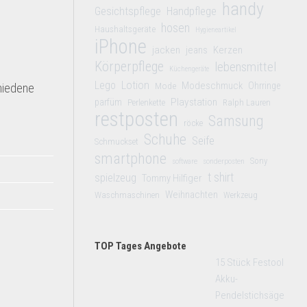
handy
Gesichtspflege
Handpflege
hosen
Haushaltsgeräte
Hygieneartikel
iPhone
jacken
jeans
Kerzen
Körperpflege
lebensmittel
Küchengeräte
Lego
Lotion
Modeschmuck
Mode
Ohrringe
chiedene
Playstation
parfüm
Perlenkette
Ralph Lauren
restposten
Samsung
röcke
Schuhe
Seife
Schmuckset
smartphone
Sony
software
sonderposten
t shirt
spielzeug
Tommy Hilfiger
Weihnachten
Waschmaschinen
Werkzeug
TOP Tages Angebote
15 Stück Festool
Akku-
Pendelstichsäge