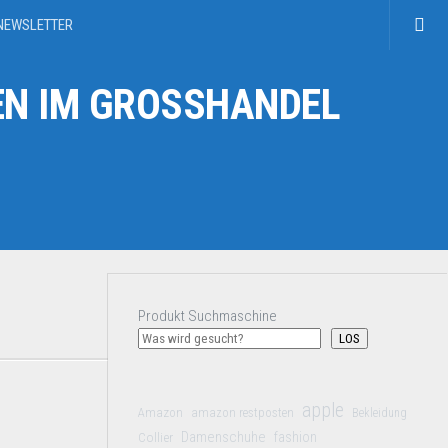
NEWSLETTER
N IM GROSSHANDEL
Produkt Suchmaschine
LOS
apple
Amazon
amazon restposten
Bekleidung
Damenschuhe
Collier
fashion