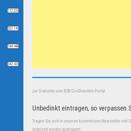
112.22k
522.14k
184.48k
342.42k
zur Sratseite vom B2B Großhandels Portal
Unbedinkt eintragen, so verpassen 
Tragen Sie sich in unseren kostenlosen Newsletter ein! 
jederzeit wieder austragen!