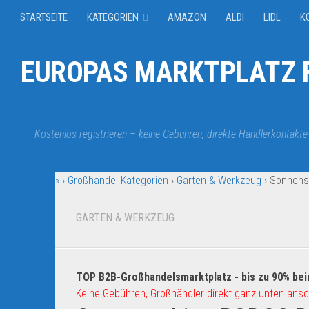
STARTSEITE
KATEGORIEN
AMAZON
ALDI
LIDL
K
EUROPAS MARKTPLATZ F
Kostenlos registrieren – keine Gebühren, direkte Händlerkontakte
»
›
Großhandel Kategorien
›
Garten & Werkzeug
›
Sonnens
GARTEN & WERKZEUG
TOP B2B-Großhandelsmarktplatz - bis zu 90% bei
Keine Gebühren, Großhändler direkt ganz unten ansc