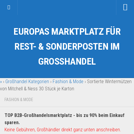
Startseite
EUROPAS MARKTPLATZ FÜR
Kategorien
Auto & Motorrad
REST- & SONDERPOSTEN IM
Drogerie & Tierbedarf
GROSSHANDEL
Fahrzeuge & Transport
Fashion & Mode
»
›
Großhandel Kategorien
›
Fashion & Mode
›
Sortierte Wintermützen
Garten & Werkzeug
von Mitchell & Ness 30 Stück je Karton
Geschäft, Büro & Schreibwaren
FASHION & MODE
Geschenkartikel
Haushaltswaren
TOP B2B-Großhandelsmarktplatz - bis zu 90% beim Einkauf
Handy und Smartphone
sparen.
Keine Gebühren, Großhändler direkt ganz unten anschreiben.
Kosmetik & Pflege