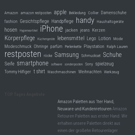
apple
Damenschuhe
Collier
Amazon
amazon restposten
Bekleidung
handy
Gesichtspflege
Handpflege
fashion
Haushaltsgeräte
iPhone
hosen
jacken
jeans
Kerzen
Hygieneartikel
Körperpflege
lebensmittel
Lego
Lotion
Mode
Küchengeräte
Modeschmuck
Playstation
Ohrringe
parfüm
Perlenkette
Ralph Lauren
restposten
Samsung
Schuhe
röcke
Schmuckset
smartphone
Seife
spielzeug
Sony
software
sonderposten
t shirt
Tommy Hilfiger
Weihnachten
Waschmaschinen
Werkzeug
TOP Tages Angebote
Amazon Paletten aus 1ter Hand,
Neuware und Kundenretouren
Amazon
Retouren Paletten aus erster Hand. Wir
erhalten unsere Paletten direkt aus
einen der großehn Retourenlager