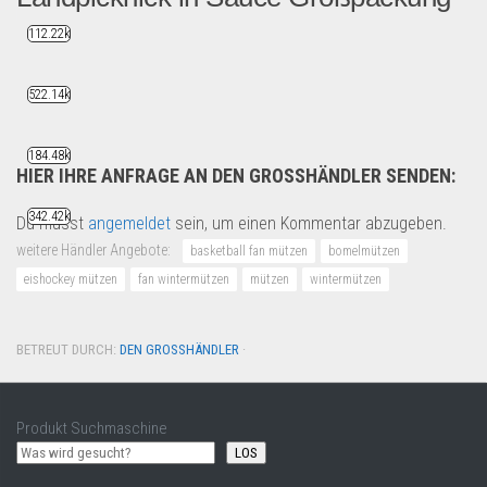
112.22k
Für Händler und Fachhändler...
Drogerie & Tierbedarf
522.14k
184.48k
HIER IHRE ANFRAGE AN DEN GROSSHÄNDLER SENDEN:
342.42k
Du musst
angemeldet
sein, um einen Kommentar abzugeben.
weitere Händler Angebote:
basketball fan mützen
bomelmützen
eishockey mützen
fan wintermützen
mützen
wintermützen
BETREUT DURCH:
DEN GROSSHÄNDLER
·
Produkt Suchmaschine
LOS