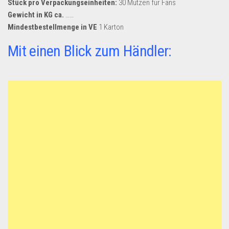
Stück pro Verpackungseinheiten:
30 Mützen für Fans
Dropshipping-Produkte
Gewicht in KG ca.
……
B2B Produkte
Mindestbestellmenge in VE
1 Karton
Grosshandel
Mit einen Blick zum Händler:
Amazon
Aldi
Lidl
Kostenlos verkaufen
Anmelden
Kostenlos Registrieren
Newsletter