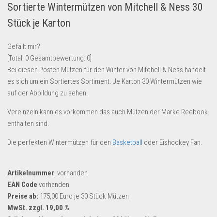
Sortierte Wintermützen von Mitchell & Ness 30
Lebensmittel & Getränke
Stück je Karton
Multimedia & Elektro
Münzen
Gefällt mir?:
[Total:
0
Gesamtbewertung:
0
]
Spielzeug & Games
Bei diesen Posten Mützen für den Winter von Mitchell & Ness handelt
Schuhe & Accessoires
es sich um ein Sortiertes Sortiment. Je Karton 30 Wintermützen wie
Sport & Freizeit
auf der Abbildung zu sehen.
Uhren & Schmuck
Vereinzeln kann es vorkommen das auch Mützen der Marke Reebook
enthalten sind.
Wohnen & Einrichten
Restposten-Angebote
Die perfekten Wintermützen für den
Basketball
oder Eishockey Fan.
Restposten für Privatpersonen
eBay Restposten kaufen
Artikelnummer
: vorhanden
EAN Code
vorhanden
Sonderposten-Angebote
Preise ab:
175,00 Euro je 30 Stück Mützen
Saison & Eventprodkte
MwSt. zzgl. 19,00 %