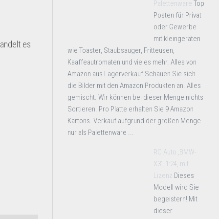
Palettenware
Top
Posten für Privat
oder Gewerbe
mit kleingeräten
andelt es
wie Toaster, Staubsauger, Fritteusen,
Kaaffeautromaten und vieles mehr. Alles von
Amazon aus Lagerverkauf Schauen Sie sich
die Bilder mit den Amazon Produkten an. Alles
gemischt. Wir können bei dieser Menge nichts
Sortieren. Pro Platte erhalten Sie 9 Amazon
Kartons. Verkauf aufgrund der großen Menge
nur als Palettenware ...
RC Auto ‚BMW-
X3‘, 1:24, mit
Lizenz
Dieses
Modell wird Sie
begeistern! Mit
dieser