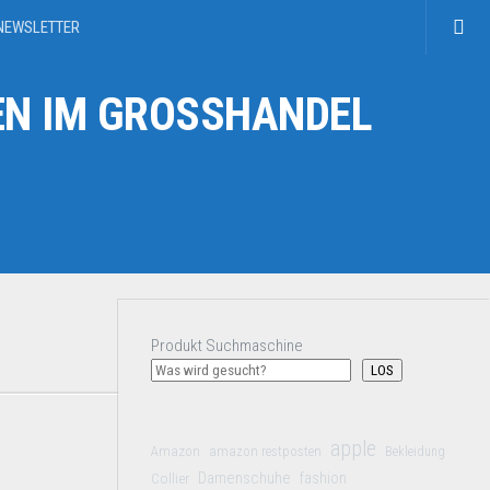
NEWSLETTER
N IM GROSSHANDEL
Produkt Suchmaschine
LOS
apple
Amazon
amazon restposten
Bekleidung
Damenschuhe
Collier
fashion