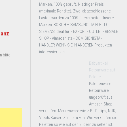
Marken, 100% geprüft. Niedriger Preis
(maximale Rendite). Zwei abgeschlossene
Lasten wurden zu 100% überarbeitet Unsere
Marken: BOSCH – SAMSUNG - MIELE - LG -
SIEMENS Ideal für: - EXPORT - OUTLET - RESALE
ganz
SHOP - Almacenista - COMISIONISTA -
HÄNDLER WENN SIE IN ANDEREN Produkten
interessiert sind ...
 bitte.
Babyartikel
Retourware auf
Palette
Palettenware
Retourware
ungeprüft aus
Amazon Shop
verkäufen. Markenware wie z.B.: Philips; NUK;
Vtech; Kaiser; Zöllner u.v.m. Wie verkaufen die
Paletten so wie auf den Bildern zu sehen ist.