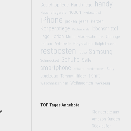
handy
Gesichtspflege
Handpflege
hosen
Haushaltsgeräte
Hygieneartikel
iPhone
jacken
jeans
Kerzen
Körperpflege
lebensmittel
Küchengeräte
Lego
Lotion
Modeschmuck
Mode
Ohrringe
Playstation
parfüm
Perlenkette
Ralph Lauren
restposten
Samsung
röcke
Schuhe
Seife
Schmuckset
smartphone
Sony
software
sonderposten
t shirt
spielzeug
Tommy Hilfiger
Weihnachten
Waschmaschinen
Werkzeug
TOP Tages Angebote
le
Kleingeräte aus
Amazon Kunden
Rückläufer