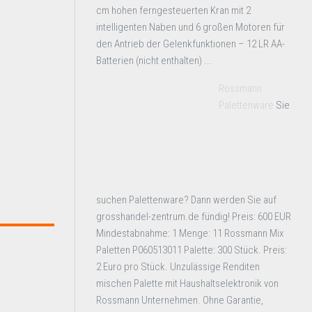
cm hohen ferngesteuerten Kran mit 2
intelligenten Naben und 6 großen Motoren für
den Antrieb der Gelenkfunktionen – 12 LR AA-
Batterien (nicht enthalten) ...
Rossmann
Palettenware
Sie
suchen Palettenware? Dann werden Sie auf
grosshandel-zentrum.de fündig! Preis: 600 EUR
Mindestabnahme: 1 Menge: 11 Rossmann Mix
Paletten P060513011 Palette: 300 Stück. Preis:
2 Euro pro Stück. Unzulässige Renditen
mischen Palette mit Haushaltselektronik von
Rossmann Unternehmen. Ohne Garantie,