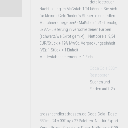
detailgetrauen
Nachbildung im Maßstab 1:24 können Sie sich
für kleines Geld 'hinter´s Steuer' eines edlen
Münchners begeben! - Maßstab 1:24 - benötigt
6x AA - Lieferung in verschiedenen Farben
(schwarz/weiß/rot gemixt). Nettopreis: 9,34
EUR/Stück + 19% MwSt. Verpackungseinheit
(VE): 1 Stück = 1 Einheit
Mindestabnahmemenge: 1 Einheit ...
Coca Cola 330ml
Restposten
Suchen und
Finden auf b2b-
grosshaendleradressen.de Coca Cola - Dose
330 ml. 24 x 99Tray x 27 Paletten. Nur für Export.
Super Preis! 0,275 € pro Dose. Nettopreis:0,28