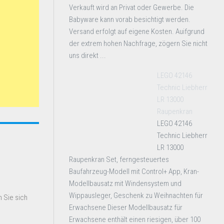
Verkauft wird an Privat oder Gewerbe. Die
Babyware kann vorab besichtigt werden.
Versand erfolgt auf eigene Kosten. Auifgrund
der extrem hohen Nachfrage, zögern Sie nicht
uns direkt ...
LEGO 42146
Technic Liebherr
LR 13000
Raupenkran
LEGO 42146
Technic Liebherr
LR 13000
Raupenkran Set, ferngesteuertes
Baufahrzeug-Modell mit Control+ App, Kran-
Modellbausatz mit Windensystem und
Wippausleger, Geschenk zu Weihnachten für
 Sie sich
Erwachsene Dieser Modellbausatz für
Erwachsene enthält einen riesigen, über 100