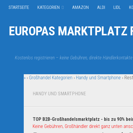
STARTSEITE
KATEGORIEN
AMAZON
ALDI
LIDL
K
EUROPAS MARKTPLATZ F
Kostenlos registrieren – keine Gebühren, direkte Händlerkontakte
»
›
Großhandel Kategorien
›
Handy und Smartphone
›
Rest
HANDY UND SMARTPHONE
TOP B2B-Großhandelsmarktplatz - bis zu 90% bei
Keine Gebühren, Großhändler direkt ganz unten ansc