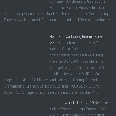
günstigen Sonderpreis. Gebrauchte
Ware aus LKW und Autos Fuhrpark in
einem Top gebrauchten Zustand. Alle Funkgeräte ohne Verpackung.
Zubehör wie Netzkabel, Antennenkabel und und Micro sind vorhanden
...
Heineken, Carlsberg Bier mit kurzem
MHD
Sie suchen Palettenware? Dann
werden Sie auf b2b-
grosshaendleradressen.de fündig!
Preis: ab 0,27 EURMindestabnahme:
AnfrageMenge: 9 Paletten Es sind 9
Paletten Bier wo das MHD im Mai
abgelaufen sind . Die Marken sind Heineken, Carling, Budweiser,
Kronenbourg, Grolsch, Carlsberg. Es sind 17000 Stück 0.5 Liter
Dosen. Auf Anfrage ist auch eine Liste mit Bieren wo das MHD ...
Lego Starwars NEU & Ovp 19 Sets
Eine
kleiner Posten an Lego Starwars Sets.
Alle in Ovp und wurden nie geöffnet.