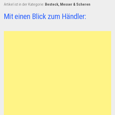
Dropshipping-Produkte
Artikel ist in der Kategorie:
Besteck, Messer & Scheren
B2B Produkte
Mit einen Blick zum Händler:
Grosshandel
Amazon
Aldi
Lidl
Kostenlos verkaufen
Anmelden
Kostenlos Registrieren
Newsletter