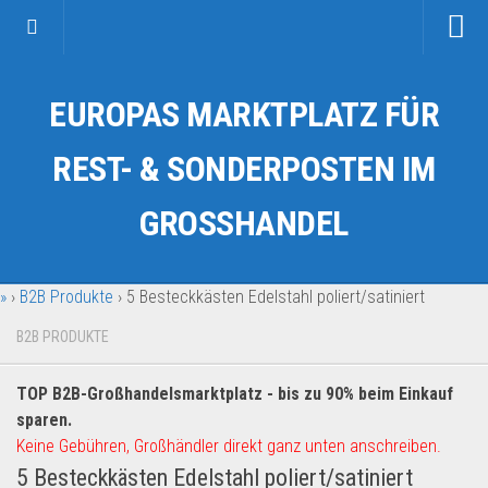
Startseite
EUROPAS MARKTPLATZ FÜR
Kategorien
Auto & Motorrad
REST- & SONDERPOSTEN IM
Drogerie & Tierbedarf
GROSSHANDEL
Fahrzeuge & Transport
Fashion & Mode
»
›
B2B Produkte
›
5 Besteckkästen Edelstahl poliert/satiniert
Garten & Werkzeug
Geschäft, Büro & Schreibwaren
B2B PRODUKTE
Geschenkartikel
TOP B2B-Großhandelsmarktplatz - bis zu 90% beim Einkauf
Haushaltswaren
sparen.
Handy und Smartphone
Keine Gebühren, Großhändler direkt ganz unten anschreiben.
5 Besteckkästen Edelstahl poliert/satiniert
Kosmetik & Pflege