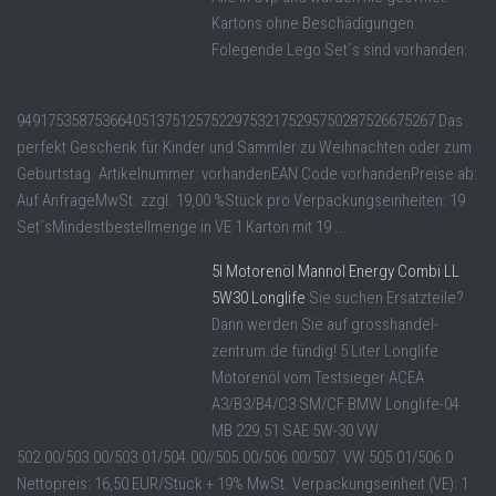
Kartons ohne Beschädigungen.
Folegende Lego Set´s sind vorhanden:
949175358753664051375125752297532175295750287526675267 Das
perfekt Geschenk für Kinder und Sammler zu Weihnachten oder zum
Geburtstag. Artikelnummer: vorhandenEAN Code vorhandenPreise ab:
Auf AnfrageMwSt. zzgl. 19,00 %Stück pro Verpackungseinheiten: 19
Set´sMindestbestellmenge in VE 1 Karton mit 19 ...
5l Motorenöl Mannol Energy Combi LL
5W30 Longlife
Sie suchen Ersatzteile?
Dann werden Sie auf grosshandel-
zentrum.de fündig! 5 Liter Longlife
Motorenöl vom Testsieger ACEA
A3/B3/B4/C3 SM/CF BMW Longlife-04
MB 229.51 SAE 5W-30 VW
502.00/503.00/503.01/504.00//505.00/506.00/507. VW 505.01/506.0
Nettopreis: 16,50 EUR/Stück + 19% MwSt. Verpackungseinheit (VE): 1