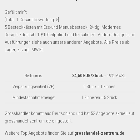
Lebensmittel & Getränke
Gefällt mir?:
Multimedia & Elektro
[Total:
1
Gesamtbewertung:
5
]
5 Besteckkästen mit Ess-und Menuebesteck, 24 tlg. Modernes
Münzen
Design, Edelstahl 19/10 teilpoliert und teilsatiniert. Andere Designs und
Spielzeug & Games
Ausführungen siehe auch unsere anderen Angebote. Alle Preise ab
Schuhe & Accessoires
Lager, zuzügl. MWSt.
Sport & Freizeit
Uhren & Schmuck
Nettopreis:
84,50 EUR/Stück
+ 19% MwSt.
Wohnen & Einrichten
Verpackungseinheit (VE):
5 Stück = 1 Einheit
Restposten-Angebote
Mindestabnahmemenge:
1 Einheiten = 5 Stück
Restposten für Privatpersonen
eBay Restposten kaufen
Grosshändler kommt aus Deutschland und hat 52 Angebote aktuell auf
grosshandel-zentrum.de eingestellt.
Sonderposten-Angebote
Saison & Eventprodkte
Weitere Top Angebote finden Sie auf
grosshandel-zentrum.de