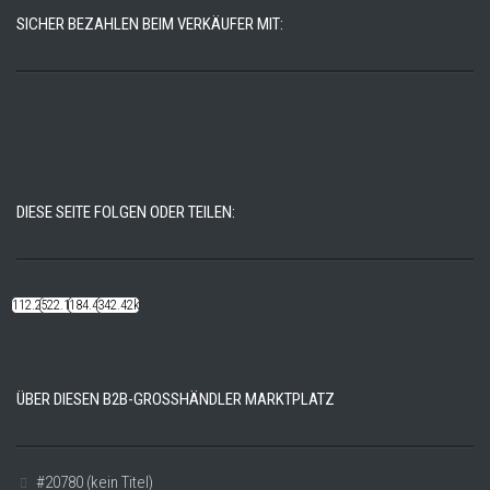
SICHER BEZAHLEN BEIM VERKÄUFER MIT:
DIESE SEITE FOLGEN ODER TEILEN:
112.22k
522.14k
184.48k
342.42k
ÜBER DIESEN B2B-GROSSHÄNDLER MARKTPLATZ
#20780 (kein Titel)