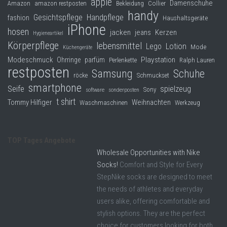
apple
Damenschuhe
Collier
Amazon
amazon restposten
Bekleidung
handy
Gesichtspflege
Handpflege
fashion
Haushaltsgeräte
iPhone
hosen
jacken
jeans
Kerzen
Hygieneartikel
Körperpflege
lebensmittel
Lego
Lotion
Mode
Küchengeräte
Modeschmuck
Playstation
Ohrringe
parfüm
Perlenkette
Ralph Lauren
restposten
Samsung
Schuhe
röcke
Schmuckset
smartphone
Seife
spielzeug
Sony
software
sonderposten
t shirt
Tommy Hilfiger
Weihnachten
Waschmaschinen
Werkzeug
TOP Tages Angebote
Wholesale Opportunities with Nike
Socks!
Comfort and Style for Every
StepNike socks are designed to meet
the needs of athletes and everyday
users alike, offering comfortable and
stylish options. They are the perfect
choice for customers looking for both