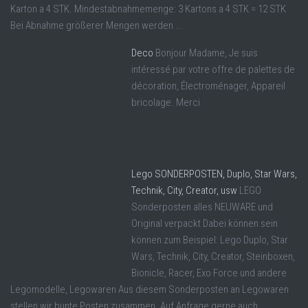
Karton a 4 STK. Mindestabnahmemenge: 3 Kartons a 4 STK = 12 STK
Bei Abnahme größerer Mengen werden ...
Deco
Bonjour Madame, Je suis
intéressé par votre offre de palettes de
décoration, Électroménager, Appareil
bricolage. Merci
Lego SONDERPOSTEN, Duplo, Star Wars,
Technik, City, Creator, usw
LEGO
Sonderposten alles NEUWARE und
Original verpackt Dabei können sein
können zum Beispiel: Lego Duplo, Star
Wars, Technik, City, Creator, Steinboxen,
Bionicle, Racer, Exo Force und andere
Legomodelle, Legowaren Aus diesem Sonderposten an Legowaren
stellen wir bunte Posten zusammen. Auf Anfrage gerne auch