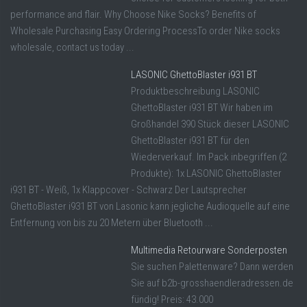
performance and flair. Why Choose Nike Socks? Benefits of
Wholesale Purchasing Easy Ordering ProcessTo order Nike socks
wholesale, contact us today ...
LASONIC GhettoBlaster i931 BT
Produktbeschreibung LASONIC
GhettoBlaster i931 BT Wir haben im
Großhandel 390 Stück dieser LASONIC
GhettoBlaster i931 BT für den
Wiederverkauf. Im Pack inbegriffen (2
Produkte): 1x LASONIC GhettoBlaster
i931 BT - Weiß, 1x Klappcover - Schwarz Der Lautsprecher
GhettoBlaster i931 BT von Lasonic kann jegliche Audioquelle auf eine
Entfernung von bis zu 20 Metern über Bluetooth ...
Multimedia Retourware Sonderposten
Sie suchen Palettenware? Dann werden
Sie auf b2b-grosshaendleradressen.de
fündig! Preis: 43.000