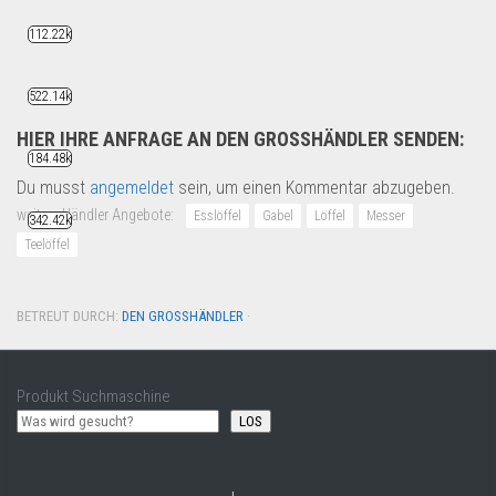
112.22k
522.14k
HIER IHRE ANFRAGE AN DEN GROSSHÄNDLER SENDEN:
184.48k
Du musst
angemeldet
sein, um einen Kommentar abzugeben.
weitere Händler Angebote:
Esslöffel
Gabel
Löffel
Messer
342.42k
Teelöffel
BETREUT DURCH:
DEN GROSSHÄNDLER
·
Produkt Suchmaschine
LOS