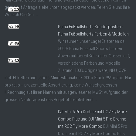
gerne auf Anfrage siehe unten abgepackt werden. Teilen Sie uns Ihre
112.22k
Wunsch Größen ...
Puma Fußballshorts Sonderposten -
522.14k
Puma Fußballshorts Farben & Modellen
Wir räumen unser LagerEs stehen ca.
184.48k
5000x Puma Fussball Shorts für den
Abverkauf bereitSehr guter Größenlauf,
342.42k
verschiedene Farben und Modelle
Zustand: 100% Originalware, NEU, OVP
incl. Etiketten und Labels.Mindestabnahme: 300 x Stück !!!!Abgabe: Nur
pro ratio -- prozentuelle Absortierung, keine Wunschgroessen
!!!Rechnung auf Ihren Namen mit ausgewiesener MwSt.Aufgrund der
grossen Nachfrage ist das Angebot freibleibend ...
DJI Mini 5 Pro Drohne mit RC2 Fly More
Combo Plus und DJI Mini 5 Pro Drohne
mit RC2 Fly More Combo
DJI Mini 5 Pro
Drohne mit RC2 Fly More Combo Plus