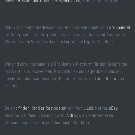
Silvester Böller aus Polen
den
Weihnachts
,- oder Silvesterbraten.
B2B-Grosshaendleradressen.de Dein B2B-Marktplatz vom
Großhandel
mit Restposten, Sonderposten, Konkurswaren, Insolvent-Angeboten,
Waren für den Wiederverkauf im Import und Export Geschäft.
Wir sind eine Internationale Großhanels-Plattform für den Großhandel
mit Waren aus Insolvenzen, Produktions- und Lagerüberschüssen
sowie Geschäftsauflösungen, Kundenretouren und
den Restposten
Handel.
Bei uns
finden Händler Restposten
von Penny,
Lidl
, Norma,
eBay
,
Amazon, Kaufland, Zalando, Netto,
Aldi
sowie vielen weiteren
Versandhandelsketten und Discounter Märkten.