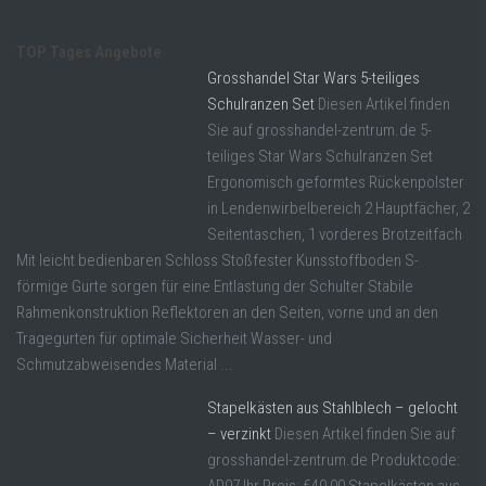
TOP Tages Angebote
Grosshandel Star Wars 5-teiliges
Schulranzen Set
Diesen Artikel finden
Sie auf grosshandel-zentrum.de 5-
teiliges Star Wars Schulranzen Set
Ergonomisch geformtes Rückenpolster
in Lendenwirbelbereich 2 Hauptfächer, 2
Seitentaschen, 1 vorderes Brotzeitfach
Mit leicht bedienbaren Schloss Stoßfester Kunsstoffboden S-
förmige Gurte sorgen für eine Entlastung der Schulter Stabile
Rahmenkonstruktion Reflektoren an den Seiten, vorne und an den
Tragegurten für optimale Sicherheit Wasser- und
Schmutzabweisendes Material ...
Stapelkästen aus Stahlblech – gelocht
– verzinkt
Diesen Artikel finden Sie auf
grosshandel-zentrum.de Produktcode:
AD97 Ihr Preis: €40,00 Stapelkästen aus