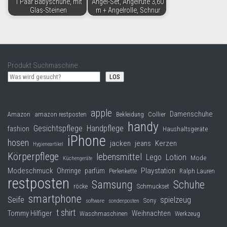
1 Paar Babyschuhe, mit
Angel-Set, Angelrute 3,60
Glas-Steinen
m + Angelrolle, Schnur
Produkt Suchmaschine
LOS
apple
Damenschuhe
Collier
Amazon
amazon restposten
Bekleidung
handy
Gesichtspflege
Handpflege
fashion
Haushaltsgeräte
iPhone
hosen
jacken
jeans
Kerzen
Hygieneartikel
Körperpflege
lebensmittel
Lego
Lotion
Mode
Küchengeräte
Modeschmuck
Playstation
Ohrringe
parfüm
Perlenkette
Ralph Lauren
restposten
Samsung
Schuhe
röcke
Schmuckset
smartphone
Seife
spielzeug
Sony
software
sonderposten
t shirt
Tommy Hilfiger
Weihnachten
Waschmaschinen
Werkzeug