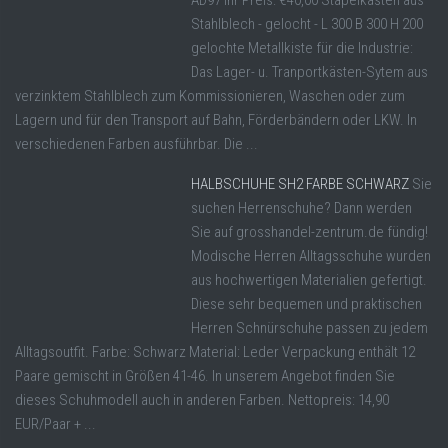
Stahlblech - gelocht - L 300 B 300 H 200
gelochte Metallkiste für die Industrie:
Das Lager- u. Tranportkästen-Sytem aus
verzinktem Stahlblech zum Kommissionieren, Waschen oder zum
Lagern und für den Transport auf Bahn, Förderbändern oder LKW. In
verschiedenen Farben ausführbar. Die ...
HALBSCHUHE SH2 FARBE SCHWARZ
Sie
suchen Herrenschuhe? Dann werden
Sie auf grosshandel-zentrum.de fündig!
Modische Herren Alltagsschuhe wurden
aus hochwertigen Materialien gefertigt.
Diese sehr bequemen und praktischen
Herren Schnürschuhe passen zu jedem
Alltagsoutfit. Farbe: Schwarz Material: Leder Verpackung enthält 12
Paare gemischt in Größen 41-46. In unserem Angebot finden Sie
dieses Schuhmodell auch in anderen Farben. Nettopreis: 14,90
EUR/Paar + ...