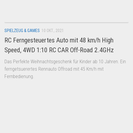
Dropshipping-Produkte
B2B Produkte
Grosshandel
SPIELZEUG & GAMES
10 OKT., 2021
Amazon
RC Ferngesteuertes Auto mit 48 km/h High
Aldi
Speed, 4WD 1:10 RC CAR Off-Road 2.4GHz
Lidl
Das Perfekte Weihnachtsgeschenk für Kinder ab 10 Jahren. Ein
Kostenlos verkaufen
ferngetsuerertes Rennauto Offroad mit 45 Km/h mit
Anmelden
Fernbedienung.
Kostenlos Registrieren
Newsletter