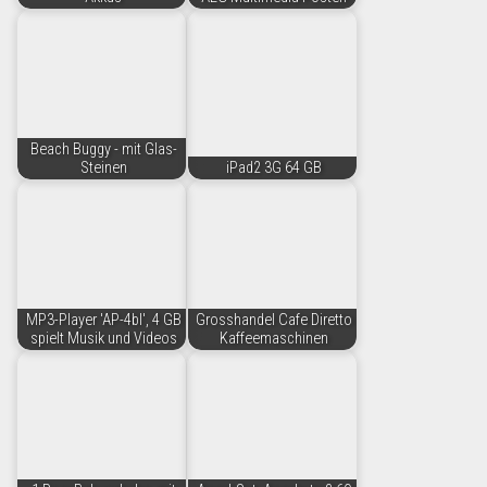
Beach Buggy - mit Glas-
Steinen
iPad2 3G 64 GB
MP3-Player 'AP-4bl', 4 GB
Grosshandel Cafe Diretto
spielt Musik und Videos
Kaffeemaschinen