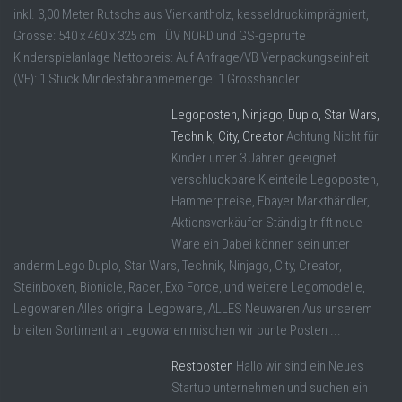
inkl. 3,00 Meter Rutsche aus Vierkantholz, kesseldruckimprägniert,
Grösse: 540 x 460 x 325 cm TÜV NORD und GS-geprüfte
Kinderspielanlage Nettopreis: Auf Anfrage/VB Verpackungseinheit
(VE): 1 Stück Mindestabnahmemenge: 1 Grosshändler ...
Legoposten, Ninjago, Duplo, Star Wars,
Technik, City, Creator
Achtung Nicht für
Kinder unter 3 Jahren geeignet
verschluckbare Kleinteile Legoposten,
Hammerpreise, Ebayer Markthändler,
Aktionsverkäufer Ständig trifft neue
Ware ein Dabei können sein unter
anderm Lego Duplo, Star Wars, Technik, Ninjago, City, Creator,
Steinboxen, Bionicle, Racer, Exo Force, und weitere Legomodelle,
Legowaren Alles original Legoware, ALLES Neuwaren Aus unserem
breiten Sortiment an Legowaren mischen wir bunte Posten ...
Restposten
Hallo wir sind ein Neues
Startup unternehmen und suchen ein