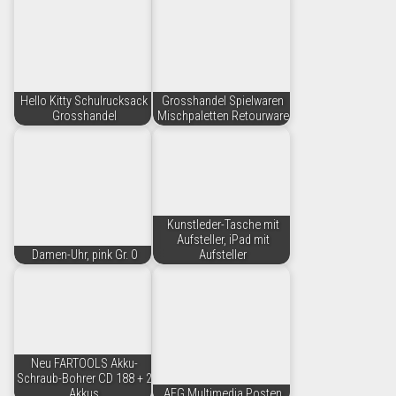
Hello Kitty Schulrucksack
Grosshandel Spielwaren
Grosshandel
Mischpaletten Retourware
Kunstleder-Tasche mit
Aufsteller, iPad mit
Damen-Uhr, pink Gr. 0
Aufsteller
Neu FARTOOLS Akku-
Schraub-Bohrer CD 188 + 2
Akkus
AEG Multimedia Posten