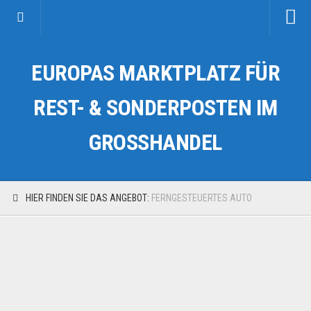
Startseite
EUROPAS MARKTPLATZ FÜR
Kategorien
Auto & Motorrad
REST- & SONDERPOSTEN IM
Drogerie & Tierbedarf
GROSSHANDEL
Fahrzeuge & Transport
Fashion & Mode
Garten & Werkzeug
HIER FINDEN SIE DAS ANGEBOT:
FERNGESTEUERTES AUTO
Geschäft, Büro & Schreibwaren
Geschenkartikel
Haushaltswaren
Handy und Smartphone
Kosmetik & Pflege