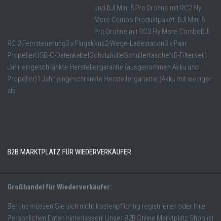
und DJI Mini 5 Pro Drohne mit RC2 Fly
More Combo Produktpaket: DJI Mini 5
Pro Drohne mit RC2 Fly More ComboDJI
RC 2 Fernsteuerung3 x Flugakkus2-Wege-Ladestation3 x Paar
PropellerUSB-C-DatenkabelSchutzhülleSchultertascheND-Filterset1
Jahr eingeschränkte Herstellergarantie (ausgenommen Akku und
Propeller)1 Jahr eingeschränkte Herstellergarantie (Akku mit weniger
als ...
B2B MARKTPLATZ FÜR WIEDERVERKÄUFER
Großhandel für Wiederverkäufer:
Bei uns müssen Sie sich nicht kostenpflichtig registrieren oder Ihre
Persönlichen Daten hinterlassen! Unser B2B Online Marktplatz Shop ist