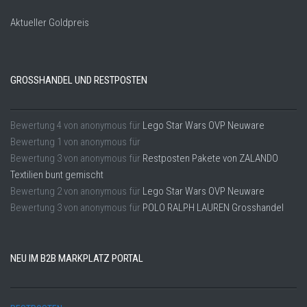
Aktueller Goldpreis
GROSSHANDEL UND RESTPOSTEN
Bewertung
4
von
anonymous
für
Lego Star Wars OVP Neuware
Bewertung
1
von
anonymous
für
Bewertung
3
von
anonymous
für
Restposten Pakete von ZALANDO
Textilien bunt gemischt
Bewertung
2
von
anonymous
für
Lego Star Wars OVP Neuware
Bewertung
3
von
anonymous
für
POLO RALPH LAUREN Grosshandel
NEU IM B2B MARKPLATZ PORTAL