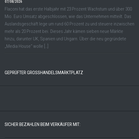
07/08/2026
Flaconi hat das erste Halbjahr mit 23 Prozent Wachstum und über 300
Mio. Euro Umsatz abgeschlossen, wie das Unternehmen mitteilt. Das
Auslandsgeschäft lege um rund 60 Prozent zu und steuere inzwischen
mehr als 20 Prozent bei. Dieses Jahr kämen sieben neue Märkte
hinzu, darunter UK, Spanien und Ungarn. Über die neu gegründete
„Media House“ wolle […]
GEPRÜFTER GROSSHANDELSMARKTPLATZ
SICHER BEZAHLEN BEIM VERKÄUFER MIT: