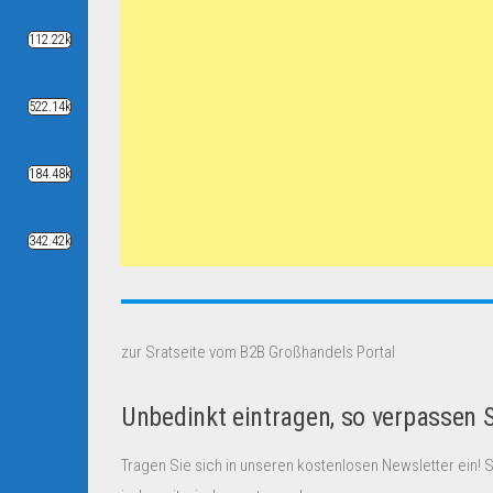
112.22k
522.14k
184.48k
342.42k
zur Sratseite vom B2B Großhandels Portal
Unbedinkt eintragen, so verpassen 
Tragen Sie sich in unseren kostenlosen Newsletter ein! 