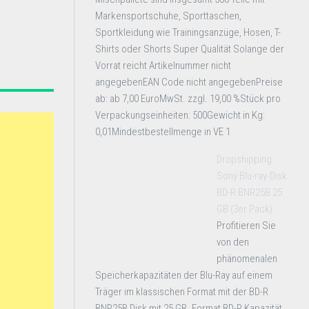
Markensportschuhe, Sporttaschen,
Sportkleidung wie Trainingsanzüge, Hosen, T-
Shirts oder Shorts Super Qualität Solange der
Vorrat reicht Artikelnummer nicht
angegebenEAN Code nicht angegebenPreise
ab: ab 7,00 EuroMwSt. zzgl. 19,00 %Stück pro
Verpackungseinheiten: 500Gewicht in Kg:
0,01Mindestbestellmenge in VE 1
Dropshipping
Sony Blu-ray-Disk
BD-R BNR25B 25
GB (3er Pack)
Profitieren Sie
von den
phänomenalen
Speicherkapazitäten der Blu-Ray auf einem
Träger im klassischen Format mit der BD-R
BNR25B Disk mit 25 GB. Format BD-R Kapazität