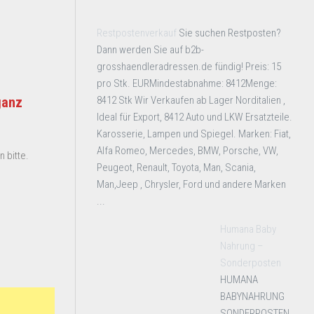
Restpostenverkauf
Sie suchen Restposten?
Dann werden Sie auf b2b-
grosshaendleradressen.de fündig! Preis: 15
pro Stk. EURMindestabnahme: 8412Menge:
8412 Stk Wir Verkaufen ab Lager Norditalien ,
ganz
Ideal für Export, 8412 Auto und LKW Ersatzteile.
Karosserie, Lampen und Spiegel. Marken: Fiat,
Alfa Romeo, Mercedes, BMW, Porsche, VW,
 bitte.
Peugeot, Renault, Toyota, Man, Scania,
Man,Jeep , Chrysler, Ford und andere Marken
...
Humana Baby
Nahrung –
Sonderposten
HUMANA
BABYNAHRUNG
SONDERPOSTEN