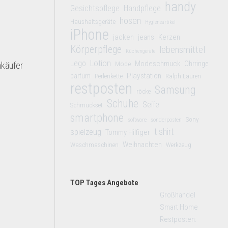
handy
Gesichtspflege
Handpflege
hosen
Haushaltsgeräte
Hygieneartikel
iPhone
jacken
jeans
Kerzen
Körperpflege
lebensmittel
Küchengeräte
Lego
Lotion
Modeschmuck
Mode
Ohrringe
nkäufer
Playstation
parfüm
Perlenkette
Ralph Lauren
restposten
Samsung
röcke
Schuhe
Seife
Schmuckset
smartphone
Sony
software
sonderposten
t shirt
spielzeug
Tommy Hilfiger
Weihnachten
Waschmaschinen
Werkzeug
TOP Tages Angebote
Großhandel
Smart Home
Restposten: