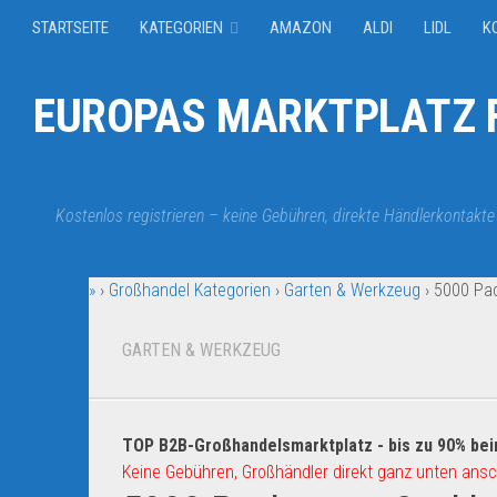
STARTSEITE
KATEGORIEN
AMAZON
ALDI
LIDL
K
EUROPAS MARKTPLATZ F
Kostenlos registrieren – keine Gebühren, direkte Händlerkontakte
»
›
Großhandel Kategorien
›
Garten & Werkzeug
›
5000 Pa
GARTEN & WERKZEUG
TOP B2B-Großhandelsmarktplatz - bis zu 90% bei
Keine Gebühren, Großhändler direkt ganz unten ansc