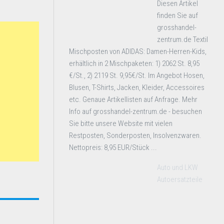
Diesen Artikel
finden Sie auf
grosshandel-
zentrum.de Textil
Mischposten von ADIDAS: Damen-Herren-Kids,
erhältlich in 2 Mischpaketen: 1) 2062 St. 8,95
€/St., 2) 2119 St. 9,95€/St. Im Angebot Hosen,
Blusen, T-Shirts, Jacken, Kleider, Accessoires
etc. Genaue Artikellisten auf Anfrage. Mehr
Info auf grosshandel-zentrum.de - besuchen
Sie bitte unsere Website mit vielen
Restposten, Sonderposten, Insolvenzwaren.
Nettopreis: 8,95 EUR/Stück ...
Auto und LKW
Autoersatzteile