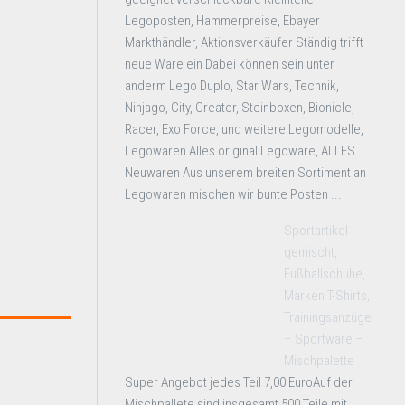
Legoposten, Hammerpreise, Ebayer
Markthändler, Aktionsverkäufer Ständig trifft
neue Ware ein Dabei können sein unter
anderm Lego Duplo, Star Wars, Technik,
Ninjago, City, Creator, Steinboxen, Bionicle,
Racer, Exo Force, und weitere Legomodelle,
Legowaren Alles original Legoware, ALLES
Neuwaren Aus unserem breiten Sortiment an
Legowaren mischen wir bunte Posten ...
Sportartikel
gemischt,
Fußballschuhe,
Marken T-Shirts,
Trainingsanzüge
– Sportware –
Mischpalette
Super Angebot jedes Teil 7,00 EuroAuf der
Mischpallete sind insgesamt 500 Teile mit