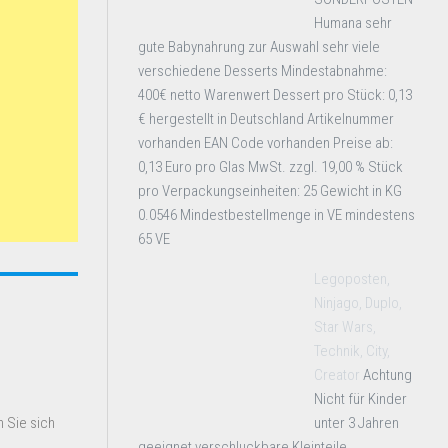
Humana sehr
gute Babynahrung zur Auswahl sehr viele
verschiedene Desserts Mindestabnahme:
400€ netto Warenwert Dessert pro Stück: 0,13
€ hergestellt in Deutschland Artikelnummer
vorhanden EAN Code vorhanden Preise ab:
0,13 Euro pro Glas MwSt. zzgl. 19,00 % Stück
pro Verpackungseinheiten: 25 Gewicht in KG
0.0546 Mindestbestellmenge in VE mindestens
65 VE
Legoposten,
Ninjago, Duplo,
Star Wars,
Technik, City,
Creator
Achtung
Nicht für Kinder
unter 3 Jahren
 Sie sich
geeignet verschluckbare Kleinteile