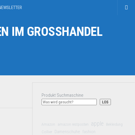
NEWSLETTER
N IM GROSSHANDEL
Produkt Suchmaschine
LOS
apple
Amazon
amazon restposten
Bekleidung
Damenschuhe
Collier
fashion