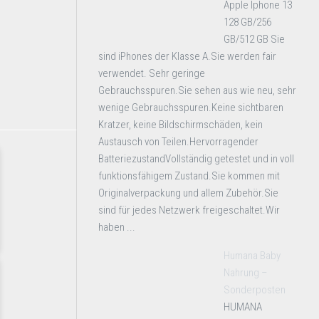
Apple Iphone 13
128 GB/256
GB/512 GB Sie
sind iPhones der Klasse A.Sie werden fair
verwendet. Sehr geringe
Gebrauchsspuren.Sie sehen aus wie neu, sehr
wenige Gebrauchsspuren.Keine sichtbaren
Kratzer, keine Bildschirmschäden, kein
Austausch von Teilen.Hervorragender
BatteriezustandVollständig getestet und in voll
funktionsfähigem Zustand.Sie kommen mit
Originalverpackung und allem Zubehör.Sie
sind für jedes Netzwerk freigeschaltet.Wir
haben ...
Humana Baby
Nahrung –
Sonderposten
HUMANA