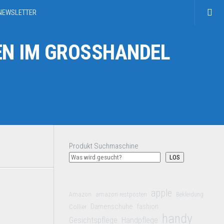
NEWSLETTER
N IM GROSSHANDEL
Produkt Suchmaschine
LOS
apple
Amazon
amazon restposten
Bekleidung
Damenschuhe
Collier
fashion
handy
Gesichtspflege
Handpflege