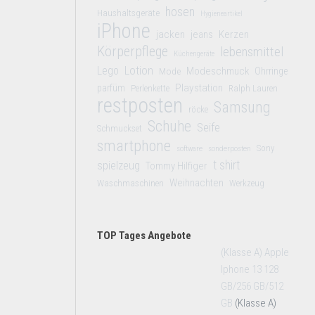
hosen
Haushaltsgeräte
Hygieneartikel
iPhone
jacken
jeans
Kerzen
Körperpflege
lebensmittel
Küchengeräte
Lego
Lotion
Modeschmuck
Mode
Ohrringe
Playstation
parfüm
Perlenkette
Ralph Lauren
restposten
Samsung
röcke
Schuhe
Seife
Schmuckset
smartphone
Sony
software
sonderposten
t shirt
spielzeug
Tommy Hilfiger
Weihnachten
Waschmaschinen
Werkzeug
TOP Tages Angebote
(Klasse A) Apple
Iphone 13 128
GB/256 GB/512
GB
(Klasse A)