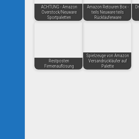
ACHTUNG - Amazon
Amazon Retouren Box -
D
Overstock/Neuware
teils Neuware teils
Sportpaletten
Rückläuferware
Spielzeuge von Amazon
Restposten
Versandrückläufer auf
Firmenauflösung
Palette