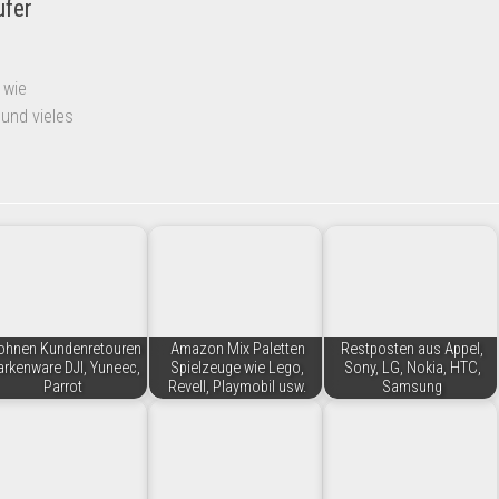
ufer
 wie
 und vieles
ohnen Kundenretouren
Amazon Mix Paletten
Restposten aus Appel,
rkenware DJI, Yuneec,
Spielzeuge wie Lego,
Sony, LG, Nokia, HTC,
Parrot
Revell, Playmobil usw.
Samsung