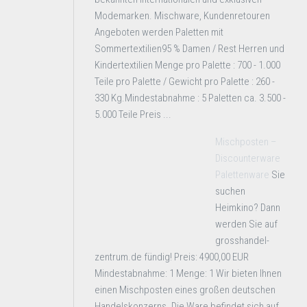
Modemarken. Mischware, Kundenretouren
Angeboten werden Paletten mit
Sommertextilien95 % Damen / Rest Herren und
Kindertextilien Menge pro Palette : 700 - 1.000
Teile pro Palette / Gewicht pro Palette : 260 -
330 Kg.Mindestabnahme : 5 Paletten ca. 3.500 -
5.000 Teile Preis ...
Mischposten –
Discounterware
Palettenware
Sie
suchen
Heimkino? Dann
werden Sie auf
grosshandel-
zentrum.de fündig! Preis: 4900,00 EUR
Mindestabnahme: 1 Menge: 1 Wir bieten Ihnen
einen Mischposten eines großen deutschen
Handelskonzerns. Die Ware befindet sich auf