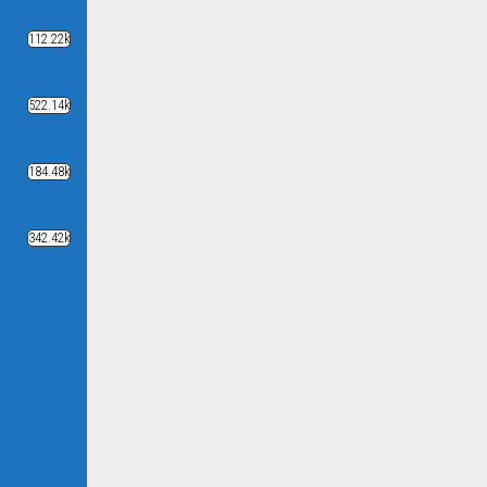
112.22k
522.14k
184.48k
342.42k