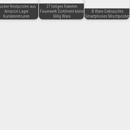
rucker Restposten aus
27 teiliges Raketen
Amazon Lager
Feuerwerk Sortiment keine
B Ware Gebrauchte
Kundenretouren
Billig Ware
Smartphones Mischposten