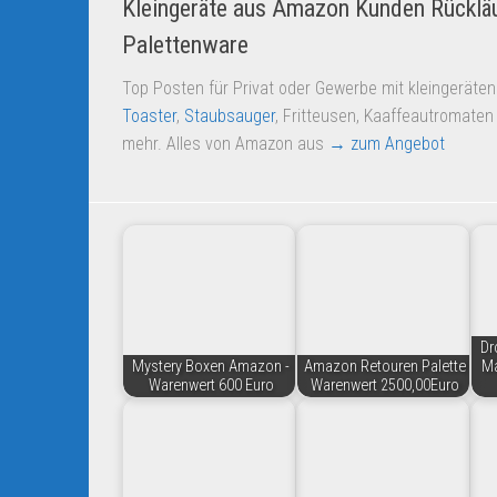
Kleingeräte aus Amazon Kunden Rücklä
Palettenware
Top Posten für Privat oder Gewerbe mit kleingeräten
Toaster
,
Staubsauger
, Fritteusen, Kaaffeautromaten
mehr. Alles von Amazon aus
→ zum Angebot
Dr
Mystery Boxen Amazon -
Amazon Retouren Palette
Ma
Warenwert 600 Euro
Warenwert 2500,00Euro