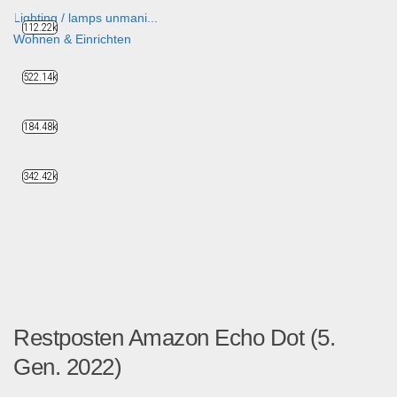
Lighting / lamps unmani...
112.22k
Wohnen & Einrichten
522.14k
184.48k
342.42k
Restposten Amazon Echo Dot (5.
Gen. 2022)