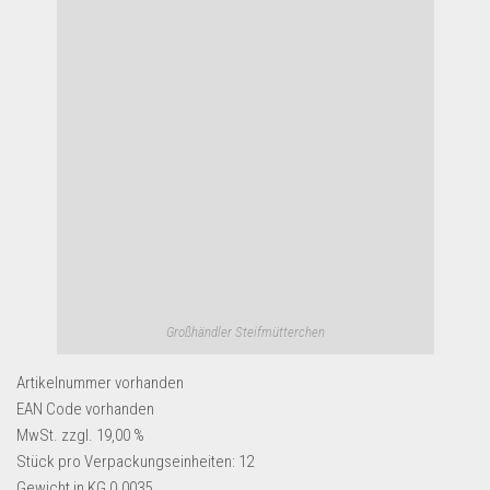
Dropshipping-Produkte
B2B Produkte
Grosshandel
Amazon
Aldi
Lidl
Kostenlos verkaufen
Anmelden
Kostenlos Registrieren
Großhändler Steifmütterchen
Newsletter
Artikelnummer
vorhanden
EAN Code
vorhanden
MwSt. zzgl. 19,00 %
Stück pro Verpackungseinheiten:
12
Gewicht in KG
0.0035