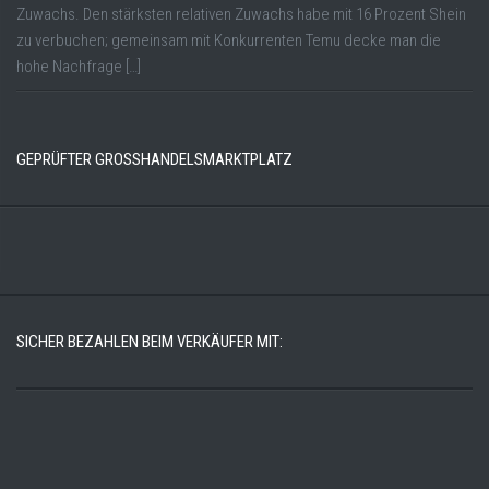
Zuwachs. Den stärksten relativen Zuwachs habe mit 16 Prozent Shein
zu verbuchen; gemeinsam mit Konkurrenten Temu decke man die
hohe Nachfrage […]
GEPRÜFTER GROSSHANDELSMARKTPLATZ
SICHER BEZAHLEN BEIM VERKÄUFER MIT: