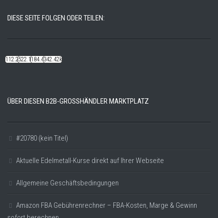
DIESE SEITE FOLGEN ODER TEILEN:
112.22k
522.14k
184.48k
342.42k
ÜBER DIESEN B2B-GROSSHÄNDLER MARKTPLATZ
#20780 (kein Titel)
Aktuelle Edelmetall-Kurse direkt auf Ihrer Webseite
Allgemeine Geschäftsbedingungen
Amazon FBA Gebührenrechner – FBA-Kosten, Marge & Gewinn
sofort berechnen