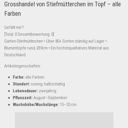
Grosshandel von Stiefmütterchen im Topf – alle
Lebensmittel & Getränke
Farben
Multimedia & Elektro
Münzen
Gefällt mir?:
[Total:
0
Gesamtbewertung:
0
]
Spielzeug & Games
Garten-
Stiefmütterchen
• Über 80+ Sorten ständig auf Lager •
Schuhe & Accessoires
Blumentöpfe rund, ∅9cm • Ein höchstqualitatives Material aus
Sport & Freizeit
Deutschland.
Uhren & Schmuck
Artikeleigenschaften:
Wohnen & Einrichten
Farbe:
alle Farben
Restposten-Angebote
Standort:
sonnig, halbschattig
Lebensdauer:
zweijährig
Restposten für Privatpersonen
Pflanzzeit:
August–September
eBay Restposten kaufen
Wuchshöhe/Wuchslänge:
15–20 cm
Sonderposten-Angebote
Saison & Eventprodkte