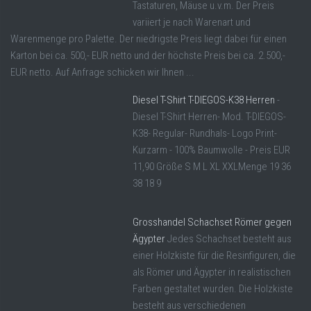
Tastaturen, Mäuse u.v.m. Der Preis
variiert je nach Warenart und
Warenmenge pro Palette. Der niedrigste Preis liegt dabei für einen
Karton bei ca. 500,- EUR netto und der höchste Preis bei ca. 2.500,-
EUR netto. Auf Anfrage schicken wir Ihnen ...
Diesel T-Shirt T-DIEGOS-K38 Herren
-
Diesel T-Shirt Herren- Mod. T-DIEGOS-
K38- Regular- Rundhals- Logo Print-
Kurzarm - 100% Baumwolle - Preis EUR
11,90 Größe S M L XL XXLMenge 19 36
38 18 9
Grosshandel Schachset Römer gegen
Ägypter
Jedes Schachset besteht aus
einer Holzkiste für die Resinfiguren, die
als Römer und Ägypter in realistischen
Farben gestaltet wurden. Die Holzkiste
besteht aus verschiedenen