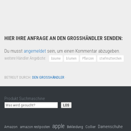
Anlieferung von Restposten...
Multimedia & Elektro
HIER IHRE ANFRAGE AN DEN GROSSHÄNDLER SENDEN:
Du musst
angemeldet
sein, um einen Kommentar abzugeben.
weitere Händler Angebote:
bäume
blumen
Pflanzen
stiefmütterchen
BETREUT DURCH:
DEN GROSSHÄNDLER
·
Produkt Suchmaschine
LOS
apple
Damenschuhe
Collier
Amazon
amazon restposten
Bekleidung