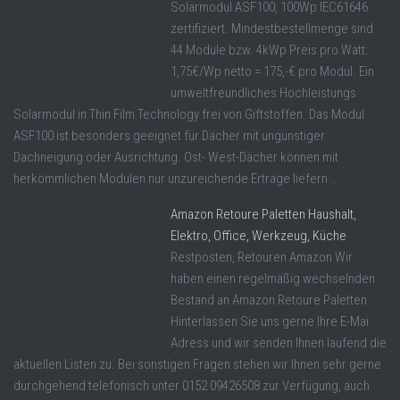
Solarmodul ASF100, 100Wp IEC61646
zertifiziert. Mindestbestellmenge sind
44 Module bzw. 4kWp Preis pro Watt:
1,75€/Wp netto = 175,-€ pro Modul. Ein
umweltfreundliches Hochleistungs
Solarmodul in Thin Film Technology frei von Giftstoffen. Das Modul
ASF100 ist besonders geeignet für Dächer mit ungünstiger
Dachneigung oder Ausrichtung. Ost- West-Dächer können mit
herkömmlichen Modulen nur unzureichende Erträge liefern ...
Amazon Retoure Paletten Haushalt,
Elektro, Office, Werkzeug, Küche
Restposten, Retouren Amazon Wir
haben einen regelmäßig wechselnden
Bestand an Amazon Retoure Paletten.
Hinterlassen Sie uns gerne Ihre E-Mai
Adress und wir senden Ihnen laufend die
aktuellen Listen zu. Bei sonstigen Fragen stehen wir Ihnen sehr gerne
durchgehend telefonisch unter 0152 09426508 zur Verfügung, auch