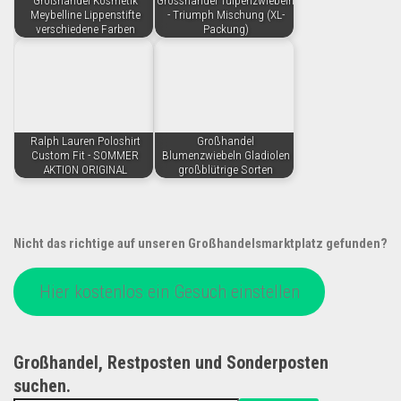
Großhandel Kosmetik
Grosshandel Tulpenzwiebeln
Meybelline Lippenstifte
- Triumph Mischung (XL-
verschiedene Farben
Packung)
Ralph Lauren Poloshirt
Großhandel
Custom Fit - SOMMER
Blumenzwiebeln Gladiolen
AKTION ORIGINAL
großblütrige Sorten
Nicht das richtige auf unseren Großhandelsmarktplatz gefunden?
Hier kostenlos ein Gesuch einstellen
Großhandel, Restposten und Sonderposten
suchen.