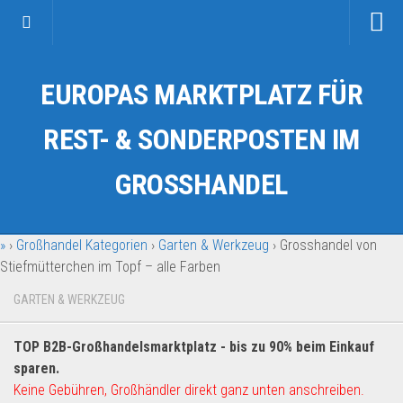
Startseite
EUROPAS MARKTPLATZ FÜR
Kategorien
Auto & Motorrad
REST- & SONDERPOSTEN IM
Drogerie & Tierbedarf
GROSSHANDEL
Fahrzeuge & Transport
Fashion & Mode
»
›
Großhandel Kategorien
›
Garten & Werkzeug
›
Grosshandel von
Garten & Werkzeug
Stiefmütterchen im Topf – alle Farben
Geschäft, Büro & Schreibwaren
GARTEN & WERKZEUG
Geschenkartikel
Haushaltswaren
TOP B2B-Großhandelsmarktplatz - bis zu 90% beim Einkauf
Handy und Smartphone
sparen.
Keine Gebühren, Großhändler direkt ganz unten anschreiben.
Kosmetik & Pflege