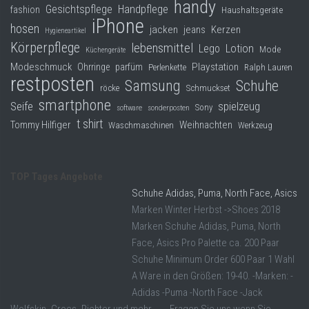
handy
Gesichtspflege
Handpflege
fashion
Haushaltsgeräte
iPhone
hosen
jacken
jeans
Kerzen
Hygieneartikel
Körperpflege
lebensmittel
Lego
Lotion
Mode
Küchengeräte
Modeschmuck
Playstation
Ohrringe
parfüm
Perlenkette
Ralph Lauren
restposten
Samsung
Schuhe
röcke
Schmuckset
smartphone
Seife
spielzeug
Sony
software
sonderposten
t shirt
Tommy Hilfiger
Weihnachten
Waschmaschinen
Werkzeug
TOP Tages Angebote
Schuhe Adidas, Puma, North Face, Asics
Marken Winter Herbst ->Shoes 2018
Marken Schuhe Adidas, Puma, North
Face, Asics Pro Palette ca. 200 Paar
Schuhe Minimum Order 600 Paar 1 Wahl
A Ware in den Größen: 19-40. -Marken: -
Adidas -Puma -North Face -Jack