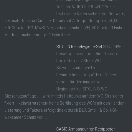
Toshiba JOURN.E TOUCH 7" WiFi -
technische Daten siehe Foto. Neuware,
6 Monate Toshiba-Garantie. Details auf Anfrage. Nettopreis: 50,00
EUR/Stück + 19% MwSt. Verpackungseinheit (VE): 50 Stück = 1 Einheit
Mindestabnahmemenge: 1 Einheit = 50 ...
SITCLIN Reisehygiene-Set
SITCLIN®
Reisehygieneset bestehend aus4 x
Pocketbox a´ 2 Stück WC-
Sitzschutzauflagen1 x
Desinfektionsspray a´ 15 ml Vieles
spricht für den innovativen
Hygieneartikel SITCLIN®:WC-
Sitzschutzauflage ...- wird mittels Haftpunkt auf dem WC-Sitz sicher
fixiert – keinverrutschen- keine Berührung des WC´s mit den Händen -
Lieferung und Faktura erfolgt direkt durch BiLA GmbH & Co. KG!-
wirksamer Schutz vor ...
CASIO Armbanduhren Restposten