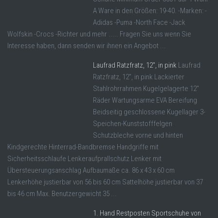
A Ware in den Größen: 19-40. -Marken: -
Adidas -Puma -North Face -Jack
Wolfskin -Crocs -Richter und mehr ..... Fragen Sie uns wenn Sie
Interesse haben, dann senden wir ihnen ein Angebot ...
Laufrad Ratzfratz, 12″, in pink
Laufrad
Ratzfratz, 12", in pink Lackierter
Stahlrohrrahmen Kugelgelagerte 12"
Räder Wartungsarme EVA Bereifung
Beidseitig geschlossene Kugellager 3-
Speichen-Kunststofffelgen
Schutzbleche vorne und hinten
Kindgerechte Hinterrad-Bandbremse Handgriffe mit
Sicherheitsschlaufe Lenkeraufprallschutz Lenker mit
Übersteuerungsanschlag Aufbaumaße ca. 86 x 43 x 60 cm
Lenkerhöhe justierbar von 56 bis 60 cm Sattelhöhe justierbar von 37
bis 46 cm Max. Benutzergewicht 35 ...
1. Hand Restposten Sportschuhe von