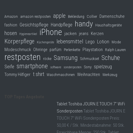
apple
Damenschuhe
Collier
Amazon
amazon restposten
Bekleidung
handy
Gesichtspflege
Handpflege
fashion
Haushaltsgeräte
iPhone
hosen
jacken
jeans
Kerzen
Hygieneartikel
Körperpflege
lebensmittel
Lego
Lotion
Mode
Küchengeräte
Modeschmuck
Playstation
Ohrringe
parfüm
Perlenkette
Ralph Lauren
restposten
Samsung
Schuhe
röcke
Schmuckset
smartphone
Seife
spielzeug
Sony
software
sonderposten
t shirt
Tommy Hilfiger
Weihnachten
Waschmaschinen
Werkzeug
TOP Tages Angebote
Tablet Toshiba JOURN.E TOUCH 7″ WiFi
Sonderposten
Tablet Toshiba JOURN.E
TOUCH 7" WiFi Sonderposten Preis:
50,00 € / Stk. Mindestabnahme: 50 Stk.
Erreichbare Menge: 250 Stk. Tablet