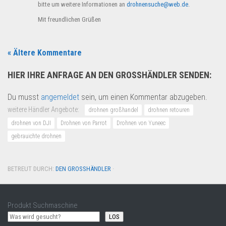
bitte um weitere Informationen an
drohnensuche@web.de
.
Mit freundlichen Grüßen
« Ältere Kommentare
HIER IHRE ANFRAGE AN DEN GROSSHÄNDLER SENDEN:
Du musst
angemeldet
sein, um einen Kommentar abzugeben.
weitere Händler Angebote:
drohnen großhandel
drohnen retouren
drohnen von DJI
Drohnen von Parrot
Drohnen von Yuneec
gebrauichte drohnen
BETREUT DURCH:
DEN GROSSHÄNDLER
·
Produkt Suchmaschine
LOS