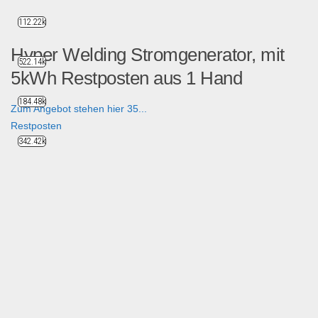
112.22k
Hyper Welding Stromgenerator, mit
522.14k
5kWh Restposten aus 1 Hand
184.48k
Zum Angebot stehen hier 35...
Restposten
342.42k