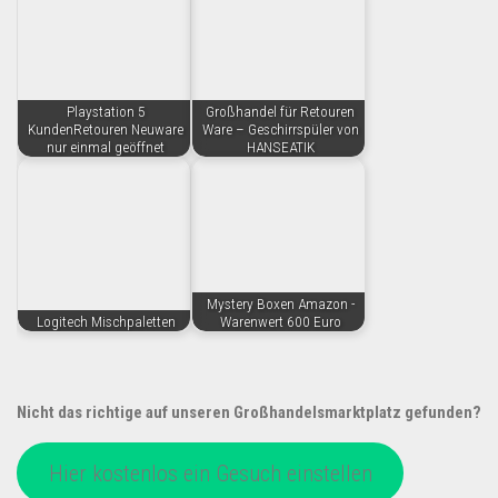
Playstation 5
Großhandel für Retouren
KundenRetouren Neuware
Ware – Geschirrspüler von
nur einmal geöffnet
HANSEATIK
Mystery Boxen Amazon -
Logitech Mischpaletten
Warenwert 600 Euro
Nicht das richtige auf unseren Großhandelsmarktplatz gefunden?
Hier kostenlos ein Gesuch einstellen