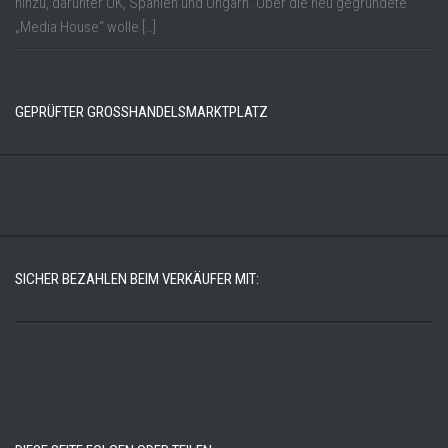
hinzu, darunter UK, Spanien und Ungarn. Über die neu gegründete
„Media House“ wolle […]
GEPRÜFTER GROSSHANDELSMARKTPLATZ
SICHER BEZAHLEN BEIM VERKÄUFER MIT: