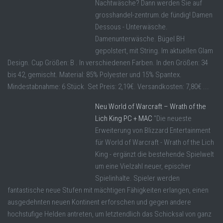
Nachtwäsche? Dann werden Sie auf
grosshandel-zentrum.de fündig! Damen
Dessous - Unterwäsche.
Damenunterwäsche. Bügel BH
gepolstert, mit String. Im aktuellen Glam
Design. Cup Größen: B . In verschiedenen Farben. In den Größen: 34
bis 42, gemischt. Material: 85% Polyester und 15% Spantex.
Mindestabnahme: 6 Stück. Set Preis: 2,19€. Versandkosten: 7,80€ ...
Neu World of Warcraft – Wrath of the
Lich King PC + MAC
"Die neueste
Erweiterung von Blizzard Entertainment
für World of Warcraft - Wrath of the Lich
King - ergänzt die bestehende Spielwelt
um eine Vielzahl neuer, epischer
Spielinhalte. Spieler werden
fantastische neue Stufen mit mächtigen Fähigkeiten erlangen, einen
ausgedehnten neuen Kontinent erforschen und gegen andere
hochstufige Helden antreten, um letztendlich das Schicksal von ganz