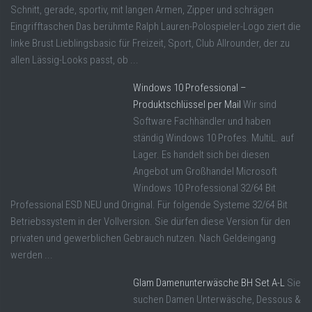
Schnitt, gerade, sportiv, mit langen Armen, Zipper und schrägen
Eingrifftaschen Das berühmte Ralph Lauren-Polospieler-Logo ziert die
linke Brust Lieblingsbasic für Freizeit, Sport, Club Allrounder, der zu
allen Lässig-Looks passt, ob ...
Windows 10 Professional –
Produktschlüssel per Mail
Wir sind
Software Fachhändler und haben
ständig Windows 10 Profes. MultiL. auf
Lager. Es handelt sich bei diesen
Angebot um Großhandel Microsoft
Windows 10 Professional 32/64 Bit
Professional ESD NEU und Original. Für folgende Systeme 32/64 Bit
Betriebssystem in der Vollversion. Sie dürfen diese Version für den
privaten und gewerblichen Gebrauch nutzen. Nach Geldeingang
werden ...
Glam Damenunterwäsche BH Set A-L
Sie
suchen Damen Unterwäsche, Dessous &