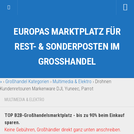
Startseite
EUROPAS MARKTPLATZ FÜR
Kategorien
Auto & Motorrad
REST- & SONDERPOSTEN IM
Drogerie & Tierbedarf
GROSSHANDEL
Fahrzeuge & Transport
Fashion & Mode
»
›
Großhandel Kategorien
›
Multimedia & Elektro
›
Drohnen
Garten & Werkzeug
Kundenretouren Markenware DJI, Yuneec, Parrot
Geschäft, Büro & Schreibwaren
MULTIMEDIA & ELEKTRO
Geschenkartikel
Haushaltswaren
TOP B2B-Großhandelsmarktplatz - bis zu 90% beim Einkauf
Handy und Smartphone
sparen.
Keine Gebühren, Großhändler direkt ganz unten anschreiben.
Kosmetik & Pflege