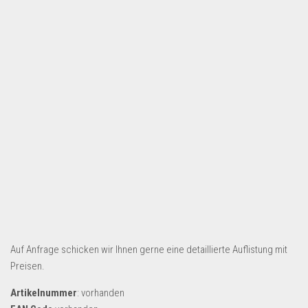
Dropshipping-Produkte
B2B Produkte
Grosshandel
Amazon
Aldi
Lidl
Kostenlos verkaufen
Anmelden
Kostenlos Registrieren
Newsletter
Auf Anfrage schicken wir Ihnen gerne eine detaillierte Auflistung mit
Preisen.
Artikelnummer
: vorhanden