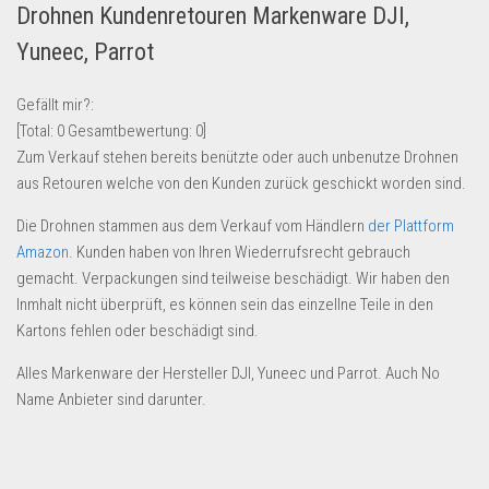
Drohnen Kundenretouren Markenware DJI,
Lebensmittel & Getränke
Yuneec, Parrot
Multimedia & Elektro
Münzen
Gefällt mir?:
[Total:
0
Gesamtbewertung:
0
]
Spielzeug & Games
Zum Verkauf stehen bereits benützte oder auch unbenutze Drohnen
Schuhe & Accessoires
aus Retouren welche von den Kunden zurück geschickt worden sind.
Sport & Freizeit
Die Drohnen stammen aus dem Verkauf vom Händlern
der Plattform
Uhren & Schmuck
Amazon
. Kunden haben von Ihren Wiederrufsrecht gebrauch
gemacht. Verpackungen sind teilweise beschädigt. Wir haben den
Wohnen & Einrichten
Inmhalt nicht überprüft, es können sein das einzellne Teile in den
Restposten-Angebote
Kartons fehlen oder beschädigt sind.
Restposten für Privatpersonen
Alles Markenware der Hersteller DJI, Yuneec und Parrot. Auch No
eBay Restposten kaufen
Name Anbieter sind darunter.
Sonderposten-Angebote
Saison & Eventprodkte