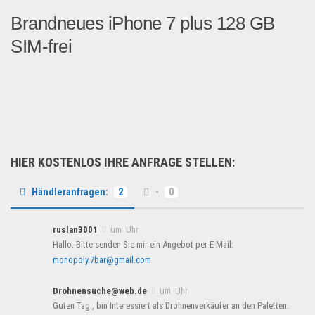
Brandneues iPhone 7 plus 128 GB
SIM-frei
Brandneues iPhone 7 plus 12...
Handy und Smartphone
HIER KOSTENLOS IHRE ANFRAGE STELLEN:
Händleranfragen:
2
-
0
ruslan3001
um Uhr
Hallo. Bitte senden Sie mir ein Angebot per E-Mail:
monopoly.7bar@gmail.com
Drohnensuche@web.de
um Uhr
Guten Tag , bin Interessiert als Drohnenverkäufer an den Paletten.