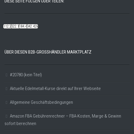
DIESE SEITE FOLGEN ODER TEILEN:
112.22k
522.14k
184.48k
342.42k
ÜBER DIESEN B2B-GROSSHÄNDLER MARKTPLATZ
#20780 (kein Titel)
Aktuelle Edelmetall-Kurse direkt auf Ihrer Webseite
Allgemeine Geschäftsbedingungen
Amazon FBA Gebührenrechner – FBA-Kosten, Marge & Gewinn
sofort berechnen