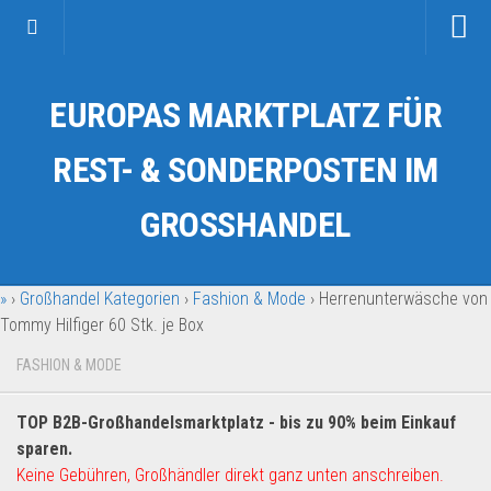
Startseite
EUROPAS MARKTPLATZ FÜR
Kategorien
Auto & Motorrad
REST- & SONDERPOSTEN IM
Drogerie & Tierbedarf
GROSSHANDEL
Fahrzeuge & Transport
Fashion & Mode
»
›
Großhandel Kategorien
›
Fashion & Mode
›
Herrenunterwäsche von
Garten & Werkzeug
Tommy Hilfiger 60 Stk. je Box
Geschäft, Büro & Schreibwaren
FASHION & MODE
Geschenkartikel
Haushaltswaren
TOP B2B-Großhandelsmarktplatz - bis zu 90% beim Einkauf
Handy und Smartphone
sparen.
Keine Gebühren, Großhändler direkt ganz unten anschreiben.
Kosmetik & Pflege