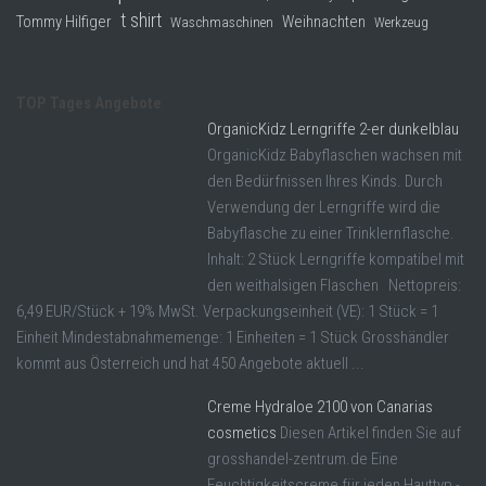
t shirt
Tommy Hilfiger
Weihnachten
Waschmaschinen
Werkzeug
TOP Tages Angebote
OrganicKidz Lerngriffe 2-er dunkelblau
OrganicKidz Babyflaschen wachsen mit
den Bedürfnissen Ihres Kinds. Durch
Verwendung der Lerngriffe wird die
Babyflasche zu einer Trinklernflasche.
Inhalt: 2 Stück Lerngriffe kompatibel mit
den weithalsigen Flaschen Nettopreis:
6,49 EUR/Stück + 19% MwSt. Verpackungseinheit (VE): 1 Stück = 1
Einheit Mindestabnahmemenge: 1 Einheiten = 1 Stück Grosshändler
kommt aus Österreich und hat 450 Angebote aktuell ...
Creme Hydraloe 2100 von Canarias
cosmetics
Diesen Artikel finden Sie auf
grosshandel-zentrum.de Eine
Feuchtigkeitscreme für jeden Hauttyp -