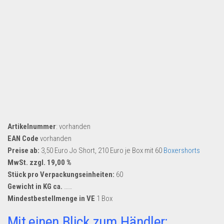
Dropshipping-Produkte
B2B Produkte
Grosshandel
Amazon
Aldi
Lidl
Kostenlos verkaufen
Artikelnummer
: vorhanden
Anmelden
EAN Code
vorhanden
Kostenlos Registrieren
Preise ab:
3,50 Euro Jo Short, 210 Euro je Box mit 60
Boxershorts
MwSt. zzgl. 19,00 %
Newsletter
Stück pro Verpackungseinheiten:
60
Gewicht in KG ca.
……
Mindestbestellmenge in VE
1 Box
Mit einen Blick zum Händler: