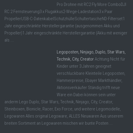
Pro Drohne mit RC2 Fly More ComboDJI
RC 2 Fernsteuerung3 x Flugakkus2-Wege-Ladestation3 x Paar
PropellerUSB-C-DatenkabelSchutzhülleSchultertascheND-Filterset1
Jahr eingeschränkte Herstellergarantie (ausgenommen Akku und
Propeller)1 Jahr eingeschränkte Herstellergarantie (Akku mit weniger
als ...
Legoposten, Ninjago, Duplo, Star Wars,
Technik, City, Creator
Achtung Nicht für
Kinder unter 3 Jahren geeignet
verschluckbare Kleinteile Legoposten,
Hammerpreise, Ebayer Markthändler,
Aktionsverkäufer Ständig trifft neue
Ware ein Dabei können sein unter
anderm Lego Duplo, Star Wars, Technik, Ninjago, City, Creator,
Steinboxen, Bionicle, Racer, Exo Force, und weitere Legomodelle,
Legowaren Alles original Legoware, ALLES Neuwaren Aus unserem
breiten Sortiment an Legowaren mischen wir bunte Posten ...