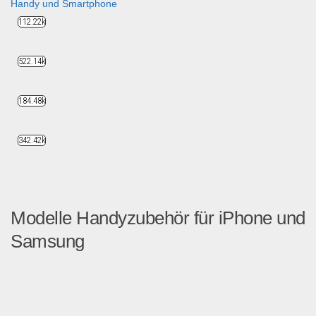
Handy und Smartphone
112.22k
522.14k
184.48k
342.42k
Modelle Handyzubehör für iPhone und
Samsung
50.000 Teile verschiedenes ...
Handy und Smartphone