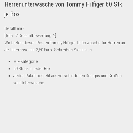
Herrenunterwäsche von Tommy Hilfiger 60 Stk.
Lebensmittel & Getränke
je Box
Multimedia & Elektro
Münzen
Gefällt mir?:
[Total:
2
Gesamtbewertung:
2
]
Spielzeug & Games
Wir bieten diesen Posten Tommy Hilfiger Unterwäsche für Herren an.
Schuhe & Accessoires
Je Unterhose nur 3,50 Euro. Schreiben Sie uns an.
Sport & Freizeit
Mix-Kategorie
Uhren & Schmuck
60 Stück in jeder Box
Jedes Paket besteht aus verschiedenen Designs und Größen
Wohnen & Einrichten
von Unterwäsche
Restposten-Angebote
Restposten für Privatpersonen
eBay Restposten kaufen
Sonderposten-Angebote
Saison & Eventprodkte