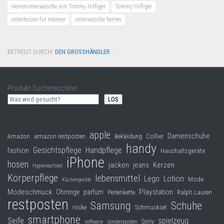
Herrenunterwäsche von Tommy Hilfiger
Tommy Hilfiger
unterhosen für männer
unterwäsche herren
BETREUT DURCH:
DEN GROSSHÄNDLER
·
Produkt Suchmaschine
LOS
apple
Damenschuhe
Collier
Amazon
amazon restposten
Bekleidung
handy
Gesichtspflege
Handpflege
fashion
Haushaltsgeräte
iPhone
hosen
jacken
jeans
Kerzen
Hygieneartikel
Körperpflege
lebensmittel
Lego
Lotion
Mode
Küchengeräte
Modeschmuck
Playstation
Ohrringe
parfüm
Perlenkette
Ralph Lauren
restposten
Samsung
Schuhe
röcke
Schmuckset
smartphone
Seife
spielzeug
Sony
software
sonderposten