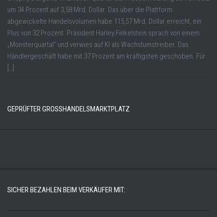
um 34 Prozent auf 3,58 Mrd. Dollar. Das über die Plattform
abgewickelte Handelsvolumen habe 115,57 Mrd. Dollar erreicht, ein
Plus von 32 Prozent. Präsident Harley Finkelstein sprach von einem
„Monsterquartal“ und verwies auf KI als Wachstumstreiber. Das
Händlergeschäft habe mit 37 Prozent am kräftigsten geschoben. Für
[…]
GEPRÜFTER GROSSHANDELSMARKTPLATZ
SICHER BEZAHLEN BEIM VERKÄUFER MIT: