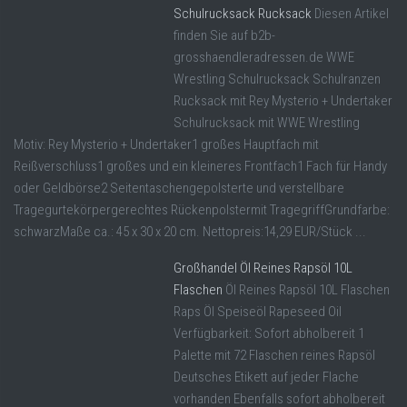
Schulrucksack Rucksack
Diesen Artikel
finden Sie auf b2b-
grosshaendleradressen.de WWE
Wrestling Schulrucksack Schulranzen
Rucksack mit Rey Mysterio + Undertaker
Schulrucksack mit WWE Wrestling
Motiv: Rey Mysterio + Undertaker1 großes Hauptfach mit
Reißverschluss1 großes und ein kleineres Frontfach1 Fach für Handy
oder Geldbörse2 Seitentaschengepolsterte und verstellbare
Tragegurtekörpergerechtes Rückenpolstermit TragegriffGrundfarbe:
schwarzMaße ca.: 45 x 30 x 20 cm. Nettopreis:14,29 EUR/Stück ...
Großhandel Öl Reines Rapsöl 10L
Flaschen
Öl Reines Rapsöl 10L Flaschen
Raps Öl Speiseöl Rapeseed Oil
Verfügbarkeit: Sofort abholbereit 1
Palette mit 72 Flaschen reines Rapsöl
Deutsches Etikett auf jeder Flache
vorhanden Ebenfalls sofort abholbereit