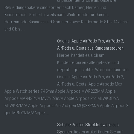
unpassender Größe an. Unsewre
Bekleidungspakete sind sortiert nach Damen, Herren und
Kindermode. Sortiert jeweils nach Wintermode für Damen,
Herrenmode Business und Sommer sowie Kindermode 8 bis 14 Jahre
und 0 bis ...
Original Apple AirPods Pro, AirPods 3,
AirPods u. Beats aus Kundenretouren
Hierbei handelt es sich um
Kundenretouren - alle getestet und
geprüft - gemsichter Warenbestand von
Original Apple AirPods Pro, AirPods 3,
AirPods u. Beats. Apple Airpods Max
Apple Watch series 7 45mm Apple Airpods MWP22ZM/A Apple
Airpods MV7N2TY/A MV7N2Zm/A Apple Airpods Pro MLWK3TY/A
MLWK3ZM/A Apple Airpods Pro 2nd gen MQD83ZM/A Apple Airpods 3.
gen MPNY3ZM/AApple ...
Schuhe Posten Stocklotsware aus
Spanien
Diesen Artikel finden Sie auf