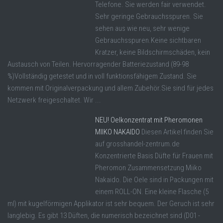
Telefone. Sie werden fair verwendet.
Sehr geringe Gebrauchsspuren. Sie
sehen aus wie neu, sehr wenige
Gebrauchsspuren.Keine sichtbaren
Kratzer, keine Bildschirmschäden, kein
Austausch von Teilen. Hervorragender Batteriezustand (89-98
%)Vollständig getestet und in voll funktionsfähigem Zustand. Sie
kommen mit Originalverpackung und allem Zubehör.Sie sind für jedes
Netzwerk freigeschaltet. Wir ...
NEU! Oelkonzentrat mit Pheromonen
MIIKO NAKAIDO
Diesen Artikel finden Sie
auf grosshandel-zentrum.de
Konzentrierte Basis Düfte für Frauen mit
Pheromon Zusammensetzung Miiko
Nakaido. Die Oele sind in Packungen mit
einem ROLL-ON. Eine kleine Flasche (5
ml) mit kugelförmigen Applikator ist sehr bequem. Der Geruch ist sehr
langlebig. Es gibt 13 Düften, die numerisch bezeichnet sind (D01 -