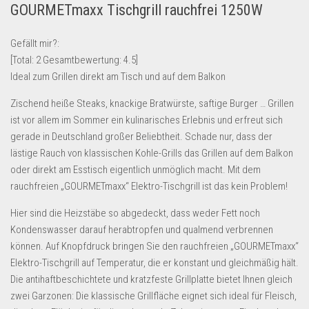
GOURMETmaxx Tischgrill rauchfrei 1250W
Lebensmittel & Getränke
Multimedia & Elektro
Gefällt mir?:
[Total:
2
Gesamtbewertung:
4.5
]
Münzen
Ideal zum Grillen direkt am Tisch und auf dem Balkon
Spielzeug & Games
Zischend heiße Steaks, knackige Bratwürste, saftige Burger … Grillen
Schuhe & Accessoires
ist vor allem im Sommer ein kulinarisches Erlebnis und erfreut sich
Sport & Freizeit
gerade in Deutschland großer Beliebtheit. Schade nur, dass der
lästige Rauch von klassischen Kohle-Grills das Grillen auf dem Balkon
Uhren & Schmuck
oder direkt am Esstisch eigentlich unmöglich macht. Mit dem
Wohnen & Einrichten
rauchfreien „GOURMETmaxx“ Elektro-Tischgrill ist das kein Problem!
Restposten-Angebote
Hier sind die Heizstäbe so abgedeckt, dass weder Fett noch
Restposten für Privatpersonen
Kondenswasser darauf herabtropfen und qualmend verbrennen
eBay Restposten kaufen
können. Auf Knopfdruck bringen Sie den rauchfreien „GOURMETmaxx“
Elektro-Tischgrill auf Temperatur, die er konstant und gleichmäßig hält.
Sonderposten-Angebote
Die antihaftbeschichtete und kratzfeste Grillplatte bietet Ihnen gleich
Saison & Eventprodkte
zwei Garzonen: Die klassische Grillfläche eignet sich ideal für Fleisch,