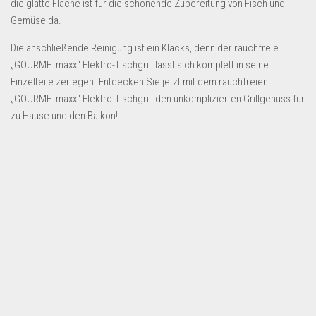
die glatte Fläche ist für die schonende Zubereitung von Fisch und
Dropshipping-Produkte
Gemüse da.
B2B Produkte
Die anschließende Reinigung ist ein Klacks, denn der rauchfreie
Grosshandel
„GOURMETmaxx“ Elektro-Tischgrill lässt sich komplett in seine
Amazon
Einzelteile zerlegen. Entdecken Sie jetzt mit dem rauchfreien
„GOURMETmaxx“ Elektro-Tischgrill den unkomplizierten Grillgenuss für
Aldi
zu Hause und den Balkon!
Lidl
Kostenlos verkaufen
Anmelden
Kostenlos Registrieren
Newsletter