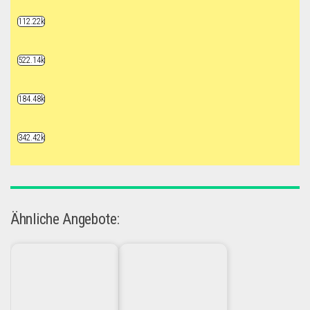
112.22k
522.14k
184.48k
342.42k
Ähnliche Angebote: