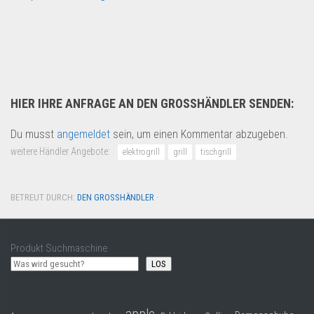
Restposten
HIER IHRE ANFRAGE AN DEN GROSSHÄNDLER SENDEN:
Du musst
angemeldet
sein, um einen Kommentar abzugeben.
weitere Händler Angebote:
elektrogrill
grill
tischgrill
BETREUT DURCH:
DEN GROSSHÄNDLER
·
Produkt Suchmaschine
LOS