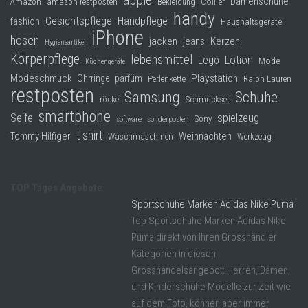
apple
Damenschuhe
Collier
Amazon
amazon restposten
Bekleidung
handy
Gesichtspflege
Handpflege
fashion
Haushaltsgeräte
iPhone
hosen
jacken
jeans
Kerzen
Hygieneartikel
Körperpflege
lebensmittel
Lego
Lotion
Mode
Küchengeräte
Modeschmuck
Playstation
Ohrringe
parfüm
Perlenkette
Ralph Lauren
restposten
Samsung
Schuhe
röcke
Schmuckset
smartphone
Seife
spielzeug
Sony
software
sonderposten
t shirt
Tommy Hilfiger
Weihnachten
Waschmaschinen
Werkzeug
TOP Tages Angebote
Sportschuhe Marken Adidas Nike Puma
Top Sportschuhe Marken Adidas Nike
Puma direkt von Ihren Grosshändler
Kategorien in diesen
Grosshandelsangebot: Herren, Damen
und Kinderschuhe Modelle zur Zeit wie
auf dem Foto, können aber immer