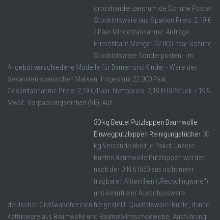
grosshandel-zentrum.de Schuhe Posten
Stocklotsware aus Spanien Preis: 2,19 €
/ Paar Mindestabnahme: Anfrage
Erreichbare Menge: 22.000 Paar Schuhe
Stocklotsware Sonderposten - im
Angebot verschiedene Modelle für Damen und Kinder - Ware der
bekannten spanischen Marken. Insgesamt 22.000 Paar,
Gesamtabnahme-Preis: 2,19 €/Paar. Nettopreis: 2,19 EUR/Stück + 19%
MwSt. Verpackungseinheit (VE): Auf ...
30 kg Beutel Putzlappen Baumwolle
Einwegputzlappen Reinigungstücher
30
kg Versandeinheit je Paket Unsere
Bunten Baumwolle Putzlappen werden
nach der DIN 61650 aus nicht mehr
tragbaren Alttextilien („Recyclingware“)
und keimfreier Ausschussware
deutscher Großwäschereien hergestellt. Qualitätsware: Bunte, dünne
Kattunware aus Baumwolle und Baumwollmischgewebe. Ausführung: