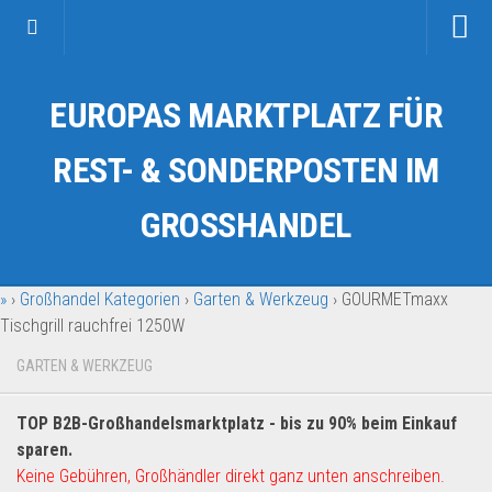
Startseite
EUROPAS MARKTPLATZ FÜR
Kategorien
Auto & Motorrad
REST- & SONDERPOSTEN IM
Drogerie & Tierbedarf
GROSSHANDEL
Fahrzeuge & Transport
Fashion & Mode
»
›
Großhandel Kategorien
›
Garten & Werkzeug
›
GOURMETmaxx
Garten & Werkzeug
Tischgrill rauchfrei 1250W
Geschäft, Büro & Schreibwaren
GARTEN & WERKZEUG
Geschenkartikel
Haushaltswaren
TOP B2B-Großhandelsmarktplatz - bis zu 90% beim Einkauf
Handy und Smartphone
sparen.
Keine Gebühren, Großhändler direkt ganz unten anschreiben.
Kosmetik & Pflege