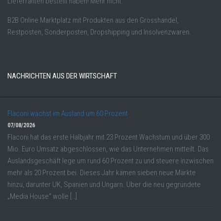
Lieferranten bestellt haben! Mehr nicht.
B2B Online Marktplatz mit Produkten aus den Grosshandel,
Restposten, Sonderposten, Dropshipping und Insolvenzwaren.
NACHRICHTEN AUS DER WIRTSCHAFT
Flaconi wächst im Ausland um 60 Prozent
07/08/2026
Flaconi hat das erste Halbjahr mit 23 Prozent Wachstum und über 300
Mio. Euro Umsatz abgeschlossen, wie das Unternehmen mitteilt. Das
Auslandsgeschäft lege um rund 60 Prozent zu und steuere inzwischen
mehr als 20 Prozent bei. Dieses Jahr kämen sieben neue Märkte
hinzu, darunter UK, Spanien und Ungarn. Über die neu gegründete
„Media House“ wolle […]