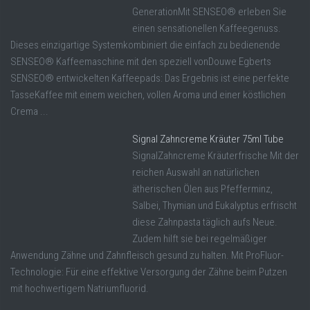
GenerationMit SENSEO® erleben Sie
einen sensationellen Kaffeegenuss.
Dieses einzigartige Systemkombiniert die einfach zu bedienende
SENSEO® Kaffeemaschine mit den speziell vonDouwe Egberts
SENSEO® entwickelten Kaffeepads: Das Ergebnis ist eine perfekte
TasseKaffee mit einem weichen, vollen Aroma und einer köstlichen
Crema ...
Signal Zahncreme Kräuter 75ml Tube
SignalZahncreme Kräuterfrische Mit der
reichen Auswahl an natürlichen
ätherischen Ölen aus Pfefferminz,
Salbei, Thymian und Eukalyptus erfrischt
diese Zahnpasta täglich aufs Neue.
Zudem hilft sie bei regelmäßiger
Anwendung Zähne und Zahnfleisch gesund zu halten. Mit ProFluor-
Technologie: Für eine effektive Versorgung der Zähne beim Putzen
mit hochwertigem Natriumfluorid.