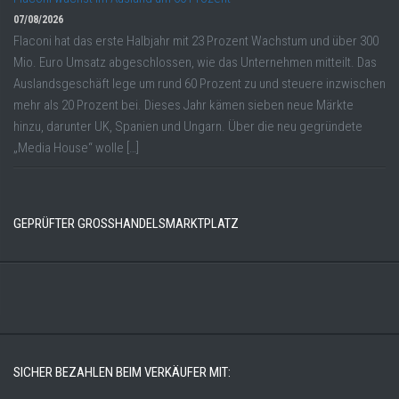
07/08/2026
Flaconi hat das erste Halbjahr mit 23 Prozent Wachstum und über 300
Mio. Euro Umsatz abgeschlossen, wie das Unternehmen mitteilt. Das
Auslandsgeschäft lege um rund 60 Prozent zu und steuere inzwischen
mehr als 20 Prozent bei. Dieses Jahr kämen sieben neue Märkte
hinzu, darunter UK, Spanien und Ungarn. Über die neu gegründete
„Media House“ wolle […]
GEPRÜFTER GROSSHANDELSMARKTPLATZ
SICHER BEZAHLEN BEIM VERKÄUFER MIT: