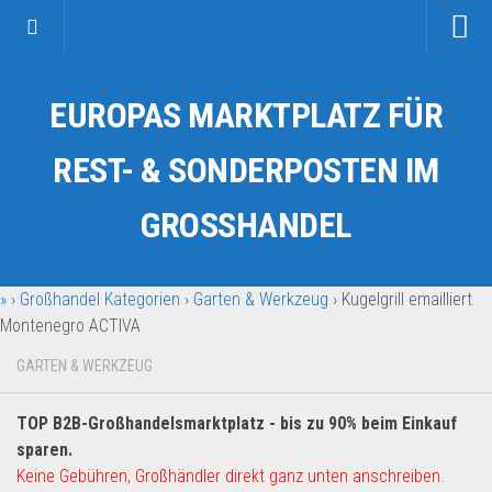
Startseite
EUROPAS MARKTPLATZ FÜR
Kategorien
Auto & Motorrad
REST- & SONDERPOSTEN IM
Drogerie & Tierbedarf
GROSSHANDEL
Fahrzeuge & Transport
Fashion & Mode
»
›
Großhandel Kategorien
›
Garten & Werkzeug
›
Kugelgrill emailliert
Garten & Werkzeug
Montenegro ACTIVA
Geschäft, Büro & Schreibwaren
GARTEN & WERKZEUG
Geschenkartikel
Haushaltswaren
TOP B2B-Großhandelsmarktplatz - bis zu 90% beim Einkauf
Handy und Smartphone
sparen.
Keine Gebühren, Großhändler direkt ganz unten anschreiben.
Kosmetik & Pflege