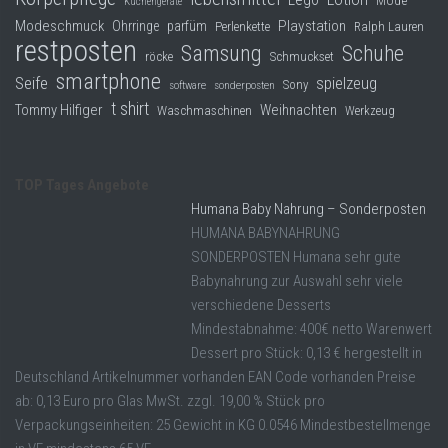
Küchengeräte
Modeschmuck
Playstation
Ohrringe
parfüm
Perlenkette
Ralph Lauren
restposten
Samsung
Schuhe
röcke
Schmuckset
smartphone
Seife
spielzeug
Sony
software
sonderposten
t shirt
Tommy Hilfiger
Weihnachten
Waschmaschinen
Werkzeug
TOP Tages Angebote
Humana Baby Nahrung – Sonderposten
HUMANA BABYNAHRUNG
SONDERPOSTEN Humana sehr gute
Babynahrung zur Auswahl sehr viele
verschiedene Desserts
Mindestabnahme: 400€ netto Warenwert
Dessert pro Stück: 0,13 € hergestellt in
Deutschland Artikelnummer vorhanden EAN Code vorhanden Preise
ab: 0,13 Euro pro Glas MwSt. zzgl. 19,00 % Stück pro
Verpackungseinheiten: 25 Gewicht in KG 0.0546 Mindestbestellmenge