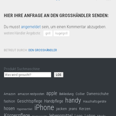
HIER IHRE ANFRAGE AN DEN GROSSHÄNDLER SENDEN:
Du musst
angemeldet
sein, um einen Kommentar abzugeben.
weitere Händler Angebote:
grill
kugelgrill
BETREUT DURCH:
DEN GROSSHÄNDLER
·
Produkt Suchmaschine
LOS
apple
Damenschuhe
Collier
Amazon
amazon restposten
Bekleidung
handy
Gesichtspflege
Handpflege
fashion
Haushaltsgeräte
iPhone
hosen
jacken
jeans
Kerzen
Hygieneartikel
Körperpflege
lebensmittel
Lego
Lotion
Mode