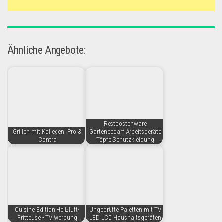
Ähnliche Angebote:
Restpostenware
Grillen mit Kollegen: Pro &
Gartenbedarf Arbeitsgeräte
Contra
Töpfe Schutzkleidung
Cuisine Edition Heißluft-
Ungeprüfte Paletten mit TV
Fritteuse - TV Werbung
LED LCD Haushaltsgeräten