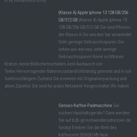
in VE mindestens 65 VE
(Klasse A) Apple Iphone 13 128 GB/256
GB/512 GB
(Klasse A) Apple Iphone 13
128 GB/256 GB/512 GB Sie sind iPhones
der Klasse A.Sie werden fair verwendet.
Sehr geringe Gebrauchsspuren.Sie
sehen aus wie neu, sehr wenige
Gebrauchsspuren.Keine sichtbaren
Kratzer, keine Bildschirmschäden, kein Austausch von
Teilen.Hervorragender BatteriezustandVollständig getestet und in voll
funktionsfähigem Zustand.Sie kommen mit Originalverpackung und
allem Zubehör.Sie sind für jedes Netzwerk freigeschaltet.Wir haben
...
Senseo Kaffee-Padmaschine
Sie
suchen Haushaltsgeräte? Dann werden
Sie auf b2b-grosshaendleradressen.de
fündig! Erleben Sie die Welt des
Kaffeesmit SENSEO® New