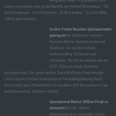
Kilogramm Pulver. In bombastischen
Salven erscheinen sehr große Buketts am Himmel! Brenndauer : 105
Sek Effektbreite : 15 m Effekthöhe : 25-30 m Kaliber : 25, 0 mm NEM :
1944 Gramm Hinweis: ...
Großer Posten Novoline Spielautomaten
gebraucht
Wir Bieten hier mehrere
Novoline Merkur Spielautomaten mit
Spiele an. Die Geräte sind alle
Funktionsfähig. Schlüssel sind
vorhanden. Die Geräte wurden alle am
03.01.2020 von einem Techniker
durchgeschaut. Die spiele heißen. Extra WildTriple ChanceKnight
LifeFrouttasticFortune SeekerGold of PersiaBingoBlazing StarEl
Torero oder auch Pokerkarten 5 € einzahlen 25 € BonusJoker's Cap
und viele weitere. Genauere Details ...
Spielautomat Merkur 5000 an Privat zu
verkaufen
Ein Top - Merkur
Geldspielgerät zu verkaufen. Dieser