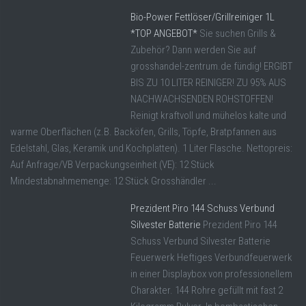
Bio-Power Fettlöser/Grillreiniger 1L
*TOP ANGEBOT*
Sie suchen Grills &
Zubehör? Dann werden Sie auf
grosshandel-zentrum.de fündig! ERGIBT
BIS ZU 10 LITER REINIGER! ZU 95% AUS
NACHWACHSENDEN ROHSTOFFEN!
Reinigt kraftvoll und mühelos kalte und
warme Oberflächen (z.B. Backöfen, Grills, Töpfe, Bratpfannen aus
Edelstahl, Glas, Keramik und Kochplatten). 1 Liter Flasche. Nettopreis:
Auf Anfrage/VB Verpackungseinheit (VE): 12 Stück
Mindestabnahmemenge: 12 Stück Grosshändler ...
Prezident Piro 144 Schuss Verbund
Silvester Batterie
Prezident Piro 144
Schuss Verbund Silvester Batterie
Feuerwerk Heftiges Verbundfeuerwerk
in einer Displaybox von professionellem
Charakter. 144 Rohre gefüllt mit fast 2