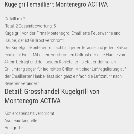
Kugelgrill emailliert Montenegro ACTIVA
Lebensmittel & Getränke
Multimedia & Elektro
Gefällt mir?:
[Total:
2
Gesamtbewertung:
5
]
Münzen
Kugelgrill von der Firma Montenegro. Emaillierte Feuerwanne und
Spielzeug & Games
Haube, der ist Grillrost verchromt.
Schuhe & Accessoires
Der Kugelgrill Montenegro macht auf jeder Terasse und jedem Balkon
eine gute Figur. Mit einem verchromten Grillrost der eine Fläche von
Sport & Freizeit
44 cm beträgt und den beiden Kohleteilern bietet er den vollen
Uhren & Schmuck
Grillumfang sogar für indirektes Grillen. Mit einer Luftregulierung auf
der Emaillierten Haube lässt sich ganz einfach die Luftzufuhr nach
Wohnen & Einrichten
Belieben verändern
Restposten-Angebote
Detail: Grosshandel Kugelgrill von
Restposten für Privatpersonen
Montenegro ACTIVA
eBay Restposten kaufen
Kohlerosteinsatz verchromt
Sonderposten-Angebote
Ascheauffangteller
Saison & Eventprodkte
Holzgriffe