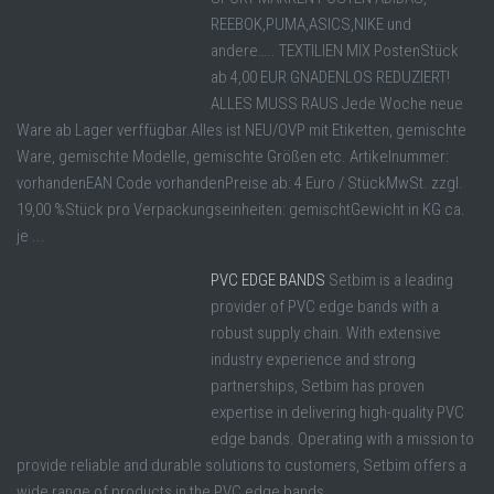
REEBOK,PUMA,ASICS,NIKE und
andere….. TEXTILIEN MIX PostenStück
ab 4,00 EUR GNADENLOS REDUZIERT!
ALLES MUSS RAUS Jede Woche neue
Ware ab Lager verffügbar.Alles ist NEU/OVP mit Etiketten, gemischte
Ware, gemischte Modelle, gemischte Größen etc. Artikelnummer:
vorhandenEAN Code vorhandenPreise ab: 4 Euro / StückMwSt. zzgl.
19,00 %Stück pro Verpackungseinheiten: gemischtGewicht in KG ca.
je ...
PVC EDGE BANDS
Setbim is a leading
provider of PVC edge bands with a
robust supply chain. With extensive
industry experience and strong
partnerships, Setbim has proven
expertise in delivering high-quality PVC
edge bands. Operating with a mission to
provide reliable and durable solutions to customers, Setbim offers a
wide range of products in the PVC edge bands ...