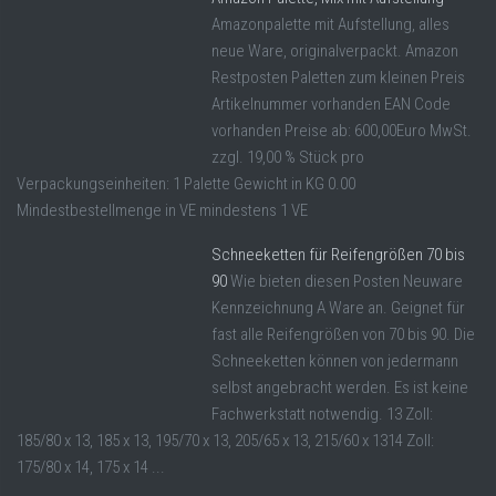
Amazonpalette mit Aufstellung, alles
neue Ware, originalverpackt. Amazon
Restposten Paletten zum kleinen Preis
Artikelnummer vorhanden EAN Code
vorhanden Preise ab: 600,00Euro MwSt.
zzgl. 19,00 % Stück pro
Verpackungseinheiten: 1 Palette Gewicht in KG 0.00
Mindestbestellmenge in VE mindestens 1 VE
Schneeketten für Reifengrößen 70 bis
90
Wie bieten diesen Posten Neuware
Kennzeichnung A Ware an. Geignet für
fast alle Reifengrößen von 70 bis 90. Die
Schneeketten können von jedermann
selbst angebracht werden. Es ist keine
Fachwerkstatt notwendig. 13 Zoll:
185/80 x 13, 185 x 13, 195/70 x 13, 205/65 x 13, 215/60 x 1314 Zoll:
175/80 x 14, 175 x 14 ...