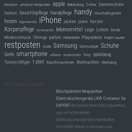
apple
Damenschuhe
Collier
Amazon
amazon restposten
Bekleidung
handy
Gesichtspflege
Handpflege
fashion
Haushaltsgeräte
iPhone
hosen
jacken
jeans
Kerzen
Hygieneartikel
Körperpflege
lebensmittel
Lego
Lotion
Mode
Küchengeräte
Modeschmuck
Playstation
Ohrringe
parfüm
Perlenkette
Ralph Lauren
restposten
Samsung
Schuhe
röcke
Schmuckset
smartphone
Seife
spielzeug
Sony
software
sonderposten
t shirt
Tommy Hilfiger
Weihnachten
Waschmaschinen
Werkzeug
TOP Tages Angebote
Mischpaletten Mixpaletten
Elektroküchengeräte LKW Container für
EXPORT
Wir bieten Ihnen Mischpaletten
aus verschiedenen
Elektroküchengeräten Namhafter
Hersteller Made in Germany wie