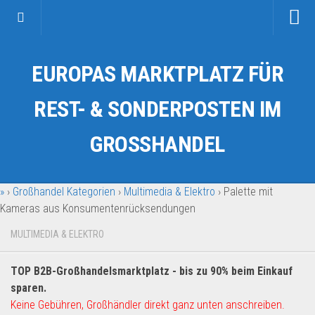
Startseite
EUROPAS MARKTPLATZ FÜR
Kategorien
Auto & Motorrad
REST- & SONDERPOSTEN IM
Drogerie & Tierbedarf
GROSSHANDEL
Fahrzeuge & Transport
Fashion & Mode
»
›
Großhandel Kategorien
›
Multimedia & Elektro
›
Palette mit
Garten & Werkzeug
Kameras aus Konsumentenrücksendungen
Geschäft, Büro & Schreibwaren
MULTIMEDIA & ELEKTRO
Geschenkartikel
Haushaltswaren
TOP B2B-Großhandelsmarktplatz - bis zu 90% beim Einkauf
Handy und Smartphone
sparen.
Keine Gebühren, Großhändler direkt ganz unten anschreiben.
Kosmetik & Pflege