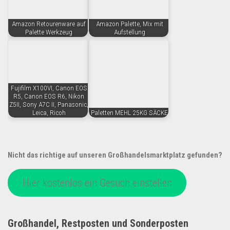
Amazon Retourenware auf
Amazon Palette, Mix mit
Palette Werkzeug
Aufstellung
Fujifilm X100VI, Canon EOS
R5, Canon EOS R6, Nikon
Z5II, Sony A7C II, Panasonic,
Leica, Ricoh
Paletten MEHL 25KG SÄCKE
Nicht das richtige auf unseren Großhandelsmarktplatz gefunden?
Hier kostenlos ein Gesuch einstellen
Großhandel, Restposten und Sonderposten