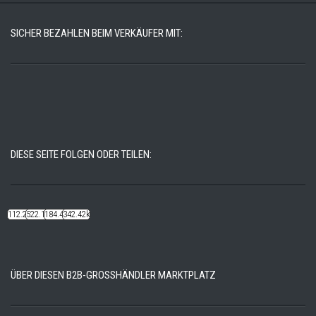
SICHER BEZAHLEN BEIM VERKÄUFER MIT:
DIESE SEITE FOLGEN ODER TEILEN:
112.22k
522.14k
184.48k
342.42k
ÜBER DIESEN B2B-GROSSHÄNDLER MARKTPLATZ