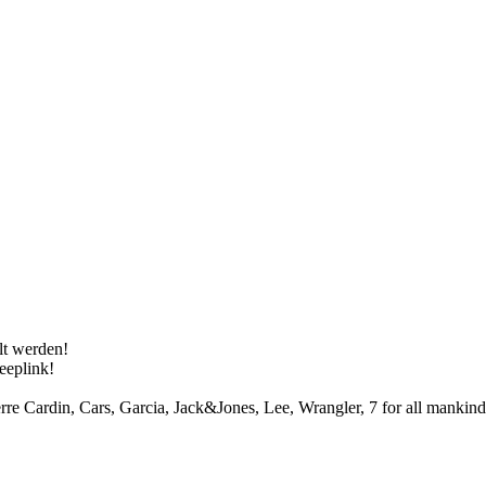
lt werden!
eeplink!
rre Cardin, Cars, Garcia, Jack&Jones, Lee, Wrangler, 7 for all manki