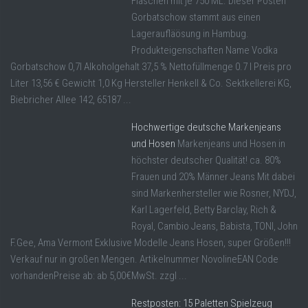
Flaschen mit je 750 ML. Dieser Posten
Gorbatschow stammt aus einen
Lageraufläösung in Hambug.
Produkteigenschaften Name Vodka
Gorbatschow 0,7l Alkoholgehalt 37,5 % Nettofüllmenge 0.7 l Preis pro
Liter 13,56 € Gewicht 1,0 Kg Hersteller Henkell & Co. Sektkellerei KG,
Biebricher Allee 142, 65187 ...
Hochwertige deutsche Markenjeans
und Hosen
Markenjeans und Hosen in
höchster deutscher Qualität! ca. 80%
Frauen und 20% Männer Jeans Mit dabei
sind Markenhersteller wie Rosner, NYDJ,
Karl Lagerfeld, Betty Barclay, Rich &
Royal, Cambio Jeans, Babista, TONI, John
F.Gee, Ama Vermont Exklusive Modelle Jeans Hosen, super Größen!!!
Verkauf nur in großen Mengen. Artikelnummer NovolineEAN Code
vorhandenPreise ab: ab 5,00€MwSt. zzgl ...
Restposten: 15 Paletten Spielzeug