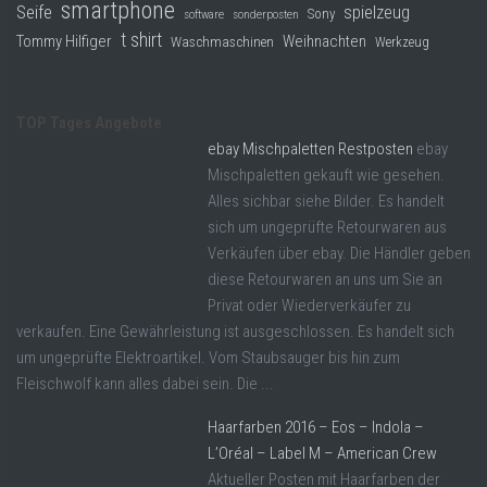
smartphone
Seife
spielzeug
Sony
software
sonderposten
t shirt
Tommy Hilfiger
Weihnachten
Waschmaschinen
Werkzeug
TOP Tages Angebote
ebay Mischpaletten Restposten
ebay
Mischpaletten gekauft wie gesehen.
Alles sichbar siehe Bilder. Es handelt
sich um ungeprüfte Retourwaren aus
Verkäufen über ebay. Die Händler geben
diese Retourwaren an uns um Sie an
Privat oder Wiederverkäufer zu
verkaufen. Eine Gewährleistung ist ausgeschlossen. Es handelt sich
um ungeprüfte Elektroartikel. Vom Staubsauger bis hin zum
Fleischwolf kann alles dabei sein. Die ...
Haarfarben 2016 – Eos – Indola –
L’Oréal – Label M – American Crew
Aktueller Posten mit Haarfarben der