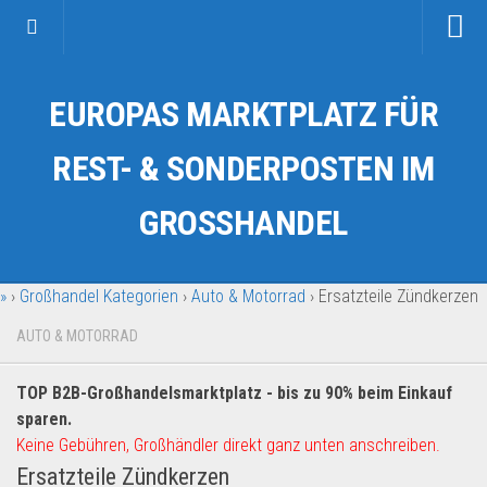
Startseite
EUROPAS MARKTPLATZ FÜR
Kategorien
Auto & Motorrad
REST- & SONDERPOSTEN IM
Drogerie & Tierbedarf
GROSSHANDEL
Fahrzeuge & Transport
Fashion & Mode
»
›
Großhandel Kategorien
›
Auto & Motorrad
›
Ersatzteile Zündkerzen
Garten & Werkzeug
Geschäft, Büro & Schreibwaren
AUTO & MOTORRAD
Geschenkartikel
TOP B2B-Großhandelsmarktplatz - bis zu 90% beim Einkauf
Haushaltswaren
sparen.
Handy und Smartphone
Keine Gebühren, Großhändler direkt ganz unten anschreiben.
Ersatzteile Zündkerzen
Kosmetik & Pflege