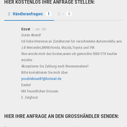
HIER KOSTENLOS IHRE ANFRAGE STELLEN:
Händleranfragen:
1
-
0
Ezzat
um Uhr
Guten Abend!
Ich habe Interesse an Zündkerzen für verschiedene Automodelle, wie
z.B Mercedes,BMW,Honda, Mazda,Toyota und VW.
Was würde mich das kosten,wenn ich gemischte 5000 STK kaufen
möchte.
Akzeptieren Sie Zahlung nach Warenannahme?
Bitte kontaktieren Sie mich über
jnoublebnan87@hotmail.de
Danke!
Mit freundlichen Grüssen
E. Zalghout
HIER IHRE ANFRAGE AN DEN GROSSHÄNDLER SENDEN: