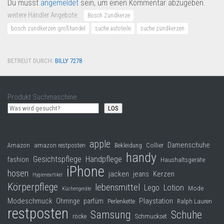
Du musst
angemeldet
sein, um einen Kommentar abzugeben.
weitere Händler Angebote:
Bosch Zündkerze
bosch zündkerzen großhandel
suche autoteile
suche zündkerzen
BETREUT DURCH:
BILLY 7278
·
Produkt Suchmaschine
LOS
apple
Damenschuhe
Collier
Amazon
amazon restposten
Bekleidung
handy
Gesichtspflege
Handpflege
fashion
Haushaltsgeräte
iPhone
hosen
jacken
jeans
Kerzen
Hygieneartikel
Körperpflege
lebensmittel
Lego
Lotion
Mode
Küchengeräte
Modeschmuck
Playstation
Ohrringe
parfüm
Perlenkette
Ralph Lauren
restposten
Samsung
Schuhe
röcke
Schmuckset