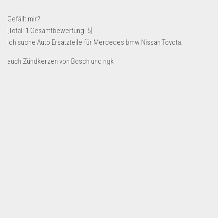
Lebensmittel & Getränke
Gefällt mir?:
Multimedia & Elektro
[Total:
1
Gesamtbewertung:
5
]
Ich suche Auto Ersatzteile für Mercedes bmw Nissan Toyota.
Münzen
Spielzeug & Games
auch Zündkerzen von Bosch und ngk
Schuhe & Accessoires
Sport & Freizeit
Uhren & Schmuck
Wohnen & Einrichten
Restposten-Angebote
Restposten für Privatpersonen
eBay Restposten kaufen
Sonderposten-Angebote
Saison & Eventprodkte