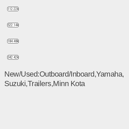
112.22k
522.14k
184.48k
342.42k
New/Used:Outboard/Inboard,Yamaha,
Suzuki,Trailers,Minn Kota
List of the NEW and used M...
Fahrzeuge & Transport