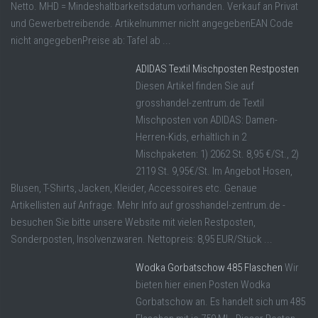
Netto. MHD = Mindeshaltbarkeitsdatum vorhanden. Verkauf an Privat
und Gewerbetreibende. Artikelnummer nicht angegebenEAN Code
nicht angegebenPreise ab: Tafel ab ...
ADIDAS Textil Mischposten Restposten
Diesen Artikel finden Sie auf
grosshandel-zentrum.de Textil
Mischposten von ADIDAS: Damen-
Herren-Kids, erhältlich in 2
Mischpaketen: 1) 2062 St. 8,95 €/St., 2)
2119 St. 9,95€/St. Im Angebot Hosen,
Blusen, T-Shirts, Jacken, Kleider, Accessoires etc. Genaue
Artikellisten auf Anfrage. Mehr Info auf grosshandel-zentrum.de -
besuchen Sie bitte unsere Website mit vielen Restposten,
Sonderposten, Insolvenzwaren. Nettopreis: 8,95 EUR/Stück ...
Wodka Gorbatschow 485 Flaschen
Wir
bieten hier einen Posten Wodka
Gorbatschow an. Es handelt sich um 485