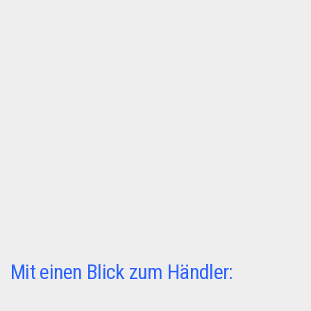
Dropshipping-Produkte
B2B Produkte
Grosshandel
Amazon
Aldi
Lidl
Kostenlos verkaufen
Anmelden
Kostenlos Registrieren
Newsletter
Mit einen Blick zum Händler: