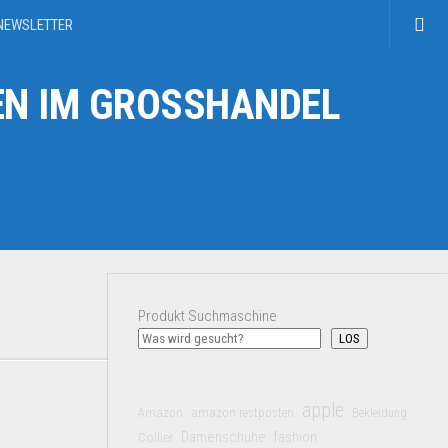
NEWSLETTER
N IM GROSSHANDEL
Produkt Suchmaschine
LOS
apple
Amazon
amazon restposten
Bekleidung
Damenschuhe
Collier
fashion