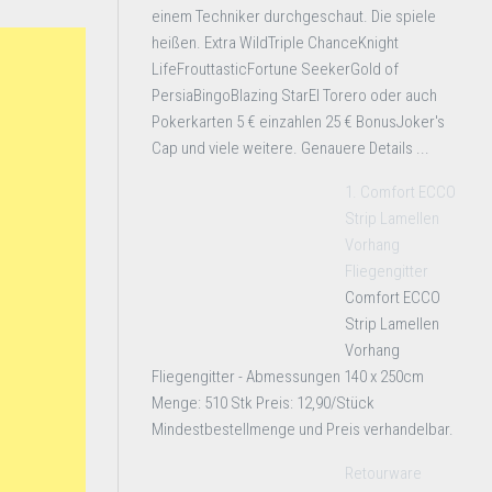
einem Techniker durchgeschaut. Die spiele
heißen. Extra WildTriple ChanceKnight
LifeFrouttasticFortune SeekerGold of
PersiaBingoBlazing StarEl Torero oder auch
Pokerkarten 5 € einzahlen 25 € BonusJoker's
Cap und viele weitere. Genauere Details ...
1. Comfort ECCO
Strip Lamellen
Vorhang
Fliegengitter
Comfort ECCO
Strip Lamellen
Vorhang
Fliegengitter - Abmessungen 140 x 250cm
Menge: 510 Stk Preis: 12,90/Stück
Mindestbestellmenge und Preis verhandelbar.
Retourware