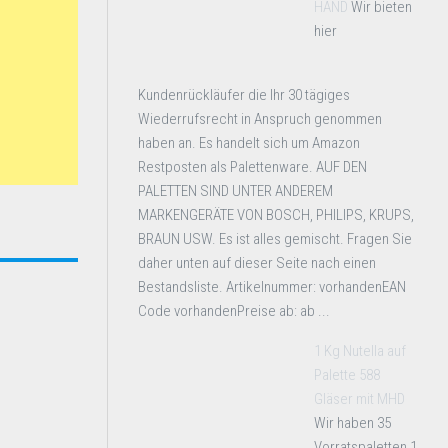
HAND
Wir bieten
hier
Kundenrückläufer die Ihr 30 tägiges
Wiederrufsrecht in Anspruch genommen
haben an. Es handelt sich um Amazon
Restposten als Palettenware. AUF DEN
PALETTEN SIND UNTER ANDEREM
MARKENGERÄTE VON BOSCH, PHILIPS, KRUPS,
BRAUN USW. Es ist alles gemischt. Fragen Sie
daher unten auf dieser Seite nach einen
Bestandsliste. Artikelnummer: vorhandenEAN
Code vorhandenPreise ab: ab ...
1 Kg Nutella auf
Palette 588
Gläser mit MHD
Wir haben 35
Vorratspaletten 1