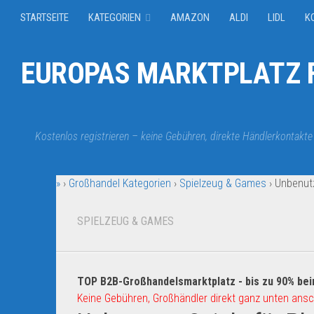
STARTSEITE
KATEGORIEN
AMAZON
ALDI
LIDL
K
EUROPAS MARKTPLATZ F
Kostenlos registrieren – keine Gebühren, direkte Händlerkontakte
»
›
Großhandel Kategorien
›
Spielzeug & Games
›
Unbenutz
SPIELZEUG & GAMES
TOP B2B-Großhandelsmarktplatz - bis zu 90% bei
Keine Gebühren, Großhändler direkt ganz unten ansc