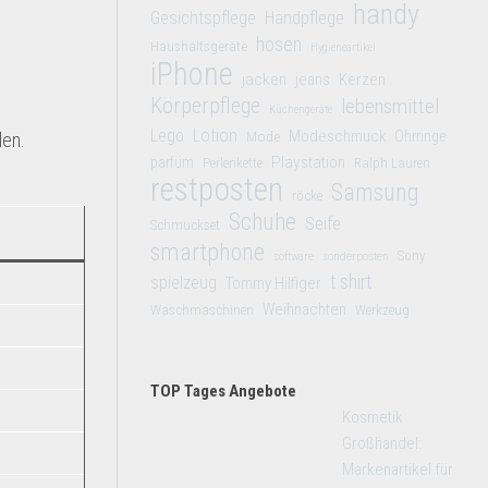
handy
Gesichtspflege
Handpflege
hosen
Haushaltsgeräte
Hygieneartikel
iPhone
jacken
jeans
Kerzen
Körperpflege
lebensmittel
Küchengeräte
Lego
Lotion
Modeschmuck
Mode
Ohrringe
len.
Playstation
parfüm
Perlenkette
Ralph Lauren
restposten
Samsung
röcke
Schuhe
Seife
Schmuckset
smartphone
Sony
software
sonderposten
t shirt
spielzeug
Tommy Hilfiger
Weihnachten
Waschmaschinen
Werkzeug
TOP Tages Angebote
Kosmetik
Großhandel:
Markenartikel für