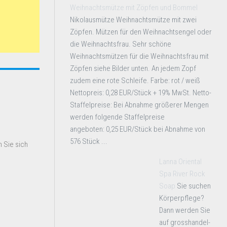
Weihnachtsmütze mit Zöpfen und Bommel
Nikolausmütze Weihnachtsmütze mit zwei
Zöpfen. Mützen für den Weihnachtsengel oder
die Weihnachtsfrau. Sehr schöne
Weihnachtsmützen für die Weihnachtsfrau mit
Zöpfen siehe Bilder unten. An jedem Zopf
zudem eine rote Schleife. Farbe: rot / weiß
Nettopreis: 0,28 EUR/Stück + 19% MwSt. Netto-
Staffelpreise: Bei Abnahme größerer Mengen
werden folgende Staffelpreise
angeboten: 0,25 EUR/Stück bei Abnahme von
576 Stück ...
 Sie sich
Lanna Oriental
Spa River Rock
Soap
Sie suchen
Körperpflege?
Dann werden Sie
auf grosshandel-