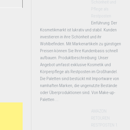
Schönheit und
Pflege als
Restposten
Einführung: Der
Kosmetikmarkt ist lukrativ und stabil. Kunden
investieren in ihre Schönheit und ihr
Wohlbefinden. Mit Markenartikeln zu günstigen
Preisen können Sie Ihre Kundenbasis schnell
aufbauen. Produktbeschreibung: Unser
Angebot umfasst exklusive Kosmetik und
Körperpflege als Restposten im Großhandel.
Die Paletten sind bestückt mit Importware von
namhaften Marken, die ungenutzte Bestände
oder Überproduktionen sind. Von Make-up-
Paletten ...
AMAZON
RETOUREN
RESTPOSTEN 1.