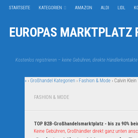
STARTSEITE
KATEGORIEN
AMAZON
ALDI
LIDL
K
EUROPAS MARKTPLATZ F
Kostenlos registrieren – keine Gebühren, direkte Händlerkontakte
»
›
Großhandel Kategorien
›
Fashion & Mode
›
Calvin Klein
FASHION & MODE
TOP B2B-Großhandelsmarktplatz - bis zu 90% bei
Keine Gebühren, Großhändler direkt ganz unten ansc