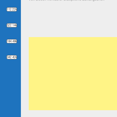
112.22k
522.14k
184.48k
342.42k