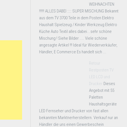
WEIHNACHTEN
!!!!!! ALLES DABEI ::::: SUPER MISCHUNG Bekannt
aus dem TV 3700 Teile in dem Posten Elektro
Haushalt Spielzeug / Kinder Werkzeug Elektro
Küche Auto Textil alles dabei...sehr schöne
Mischung ! Siehe Bilder .... Viele schöne
angesagte Artikel !!! Ideal für Wiederverkäufer,
Händler, E Commerce Es handelt sich ...
Retour
Restposten TV
LED LCD und
Drucker
Dieses
Angebot mit 55
Paletten
Haushaltsgeräte
LED Fernseher und Drucker von fast allen
bekannten Marktnerherstellern. Verkauf nur an
Händler die uns einen Gewerbeschein