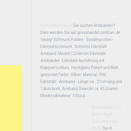
Edelstahlschmuck
Sie suchen Armbänder?
Dann werden Sie auf grosshandel-zentrum.de
fündig! Schmuck Posten - Sonderposten -
Edelstahlschmuck. Schönes Edelstahl
Armband. Modell C2 Herren Edelstahl
Armbänder. Edelstahl Ausführung mit
Klappverschluss. Hochglanz Poliert und Matt
gebürstet Farbe: Silber. Material: 316L
Edelstahl . Armband - Länge ca.: 21cm lang und
1,8cm breit. Armband Gewicht ca. 45 Gramm.
Mindestabnahme: 3 Stück ...
Dropshipping LG
VHS-4-Kopf-
Videorekorder
MG64
Der 4-