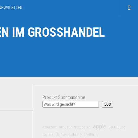
NEWSLETTER
N IM GROSSHANDEL
Produkt Suchmaschine
LOS
apple
Amazon
amazon restposten
Bekleidung
Damenschuhe
Collier
fashion