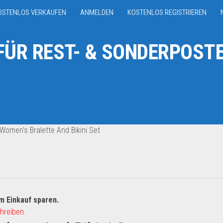
OSTENLOS VERKAUFEN
ANMELDEN
KOSTENLOS REGISTRIEREN
ÜR REST- & SONDERPOSTE
 Women’s Bralette And Bikini Set
m Einkauf sparen.
hreiben.