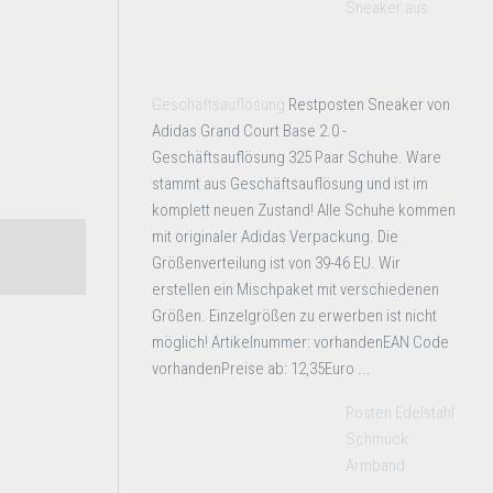
Sneaker aus
Geschäftsauflösung
Restposten Sneaker von
Adidas Grand Court Base 2.0 -
Geschäftsauflösung 325 Paar Schuhe. Ware
stammt aus Geschäftsauflösung und ist im
komplett neuen Zustand! Alle Schuhe kommen
mit originaler Adidas Verpackung. Die
Größenverteilung ist von 39-46 EU. Wir
erstellen ein Mischpaket mit verschiedenen
Größen. Einzelgrößen zu erwerben ist nicht
möglich! Artikelnummer: vorhandenEAN Code
vorhandenPreise ab: 12,35Euro ...
Posten Edelstahl
Schmuck
Armband