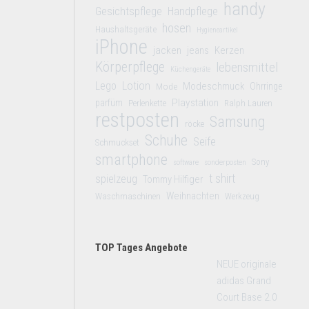
handy
Gesichtspflege
Handpflege
hosen
Haushaltsgeräte
Hygieneartikel
iPhone
jacken
jeans
Kerzen
Körperpflege
lebensmittel
Küchengeräte
Lego
Lotion
Modeschmuck
Mode
Ohrringe
Playstation
parfüm
Perlenkette
Ralph Lauren
restposten
Samsung
röcke
Schuhe
Seife
Schmuckset
smartphone
Sony
software
sonderposten
t shirt
spielzeug
Tommy Hilfiger
Weihnachten
Waschmaschinen
Werkzeug
TOP Tages Angebote
NEUE originale
adidas Grand
Court Base 2.0