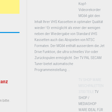
Kopf-
Videorekorder
MG64 gibt den
Inhalt Ihrer VHS Kassetten in optimaler Qualität
wieder ! Er ermöglicht als einer der wenigen
neben der Wiedergabe von Standard VHS
Kassetten auch das Abspielen von NTSC
Formaten. Der MG64 enthält ausserdem die Jet
Drive Funktion, die ultra schnelles Vor-oder
Zurückspulen ermöglicht. Der TV PAL SECAM
Tuner bietet automatische
Programmeinstellung ...
TV SHOP WARE
ganz
MISCHPALETTEN
3700 TEILE
TV
SHOP /
 bitte.
MEDIASHOP
WARE IDEAL FÜR