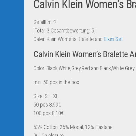
Calvin Klein Women’s Bra
Gefällt mir?:
[Total:
3
Gesamtbewertung:
5
]
Calvin Klein Women’s Bralette and
Bikini Set
Calvin Klein Women’s Bralette An
Color: Black,White,Grey,Red and Black,White Grey
min. 50 pcs in the box
Size: S – XL
50 pcs 8,99€
100 pcs 8,10€
53% Cotton, 35% Modal, 12% Elastane
Pull On closure