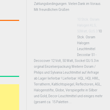
Zahlungsbedingungen. Vielen Dank im Voraus.
Mit freundlichen Grüßen
10 Stck. Osram
Halogen KLS,
50Watt, GU5.3
10
Stck. Osram
Halogen
Leuchtmittel
Decostar 51 -
Decocover 12 Volt, 50 Watt, Sockel GU 5.3 in
orginal Einzelverpackung Weitere Osram /
Philips und Sylvania Leuchtmittel auf Anfrage
ab Lager lieferbar ! Lieferbar: HQL, HQI, HWL,
Terratherm, Kaltlichtspiegel, Reflectoren, AGL,
Halogenstifte, Globe, Verspiegelte in Silber
und Gold, Decor-Leuchtmittel und einiges mehr
(gesamt ca. 15 Paletten ...