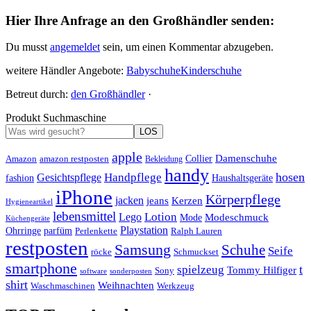
Hier Ihre Anfrage an den Großhändler senden:
Du musst
angemeldet
sein, um einen Kommentar abzugeben.
weitere Händler Angebote:
Babyschuhe
Kinderschuhe
Betreut durch:
den Großhändler
·
Produkt Suchmaschine
LOS
apple
Damenschuhe
Amazon
Collier
amazon restposten
Bekleidung
handy
hosen
Handpflege
Gesichtspflege
fashion
Haushaltsgeräte
iPhone
Körperpflege
jacken
Kerzen
jeans
Hygieneartikel
lebensmittel
Lotion
Lego
Modeschmuck
Mode
Küchengeräte
Playstation
Ohrringe
parfüm
Perlenkette
Ralph Lauren
restposten
Samsung
Schuhe
Seife
röcke
Schmuckset
smartphone
t
spielzeug
Tommy Hilfiger
Sony
software
sonderposten
shirt
Weihnachten
Waschmaschinen
Werkzeug