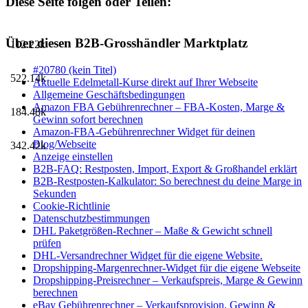
Diese Seite folgen oder Teilen:
Über diesen B2B-Grosshändler Marktplatz
112.22k
#20780 (kein Titel)
522.14k
Aktuelle Edelmetall-Kurse direkt auf Ihrer Webseite
Allgemeine Geschäftsbedingungen
Amazon FBA Gebührenrechner – FBA-Kosten, Marge &
184.48k
Gewinn sofort berechnen
Amazon-FBA-Gebührenrechner Widget für deinen
Blog/Webseite
342.42k
Anzeige einstellen
B2B-FAQ: Restposten, Import, Export & Großhandel erklärt
B2B-Restposten-Kalkulator: So berechnest du deine Marge in
Sekunden
Cookie-Richtlinie
Datenschutzbestimmungen
DHL Paketgrößen-Rechner – Maße & Gewicht schnell
prüfen
DHL-Versandrechner Widget für die eigene Website.
Dropshipping-Margenrechner-Widget für die eigene Webseite
Dropshipping-Preisrechner – Verkaufspreis, Marge & Gewinn
berechnen
eBay Gebührenrechner – Verkaufsprovision, Gewinn &