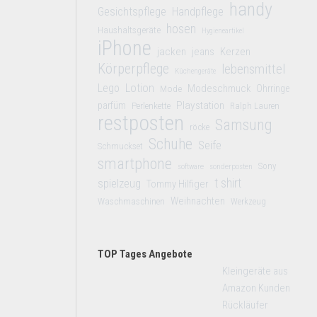
handy
Gesichtspflege
Handpflege
hosen
Haushaltsgeräte
Hygieneartikel
iPhone
jacken
jeans
Kerzen
Körperpflege
lebensmittel
Küchengeräte
Lego
Lotion
Modeschmuck
Mode
Ohrringe
Playstation
parfüm
Perlenkette
Ralph Lauren
restposten
Samsung
röcke
Schuhe
Seife
Schmuckset
smartphone
Sony
software
sonderposten
t shirt
spielzeug
Tommy Hilfiger
Weihnachten
Waschmaschinen
Werkzeug
TOP Tages Angebote
Kleingeräte aus
Amazon Kunden
Rückläufer