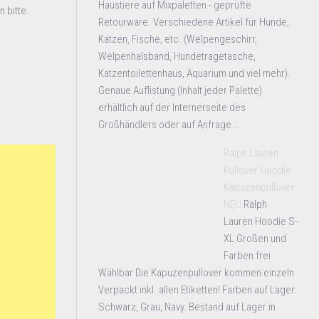
Haustiere auf Mixpaletten - geprüfte
 bitte.
Retourware. Verschiedene Artikel für Hunde,
Katzen, Fische, etc. (Welpengeschirr,
Welpenhalsband, Hundetragetasche,
Katzentoilettenhaus, Aquarium und viel mehr).
Genaue Auflistung (Inhalt jeder Palette)
erhältlich auf der Internerseite des
Großhändlers oder auf Anfrage ...
Ralph Lauren
Pullover Hoodie
Kapuzenpullover
NEU
Ralph
Lauren Hoodie S-
XL Großen und
Farben frei
Wählbar Die Kapuzenpullover kommen einzeln
Verpackt inkl. allen Etiketten! Farben auf Lager:
Schwarz, Grau, Navy. Bestand auf Lager in