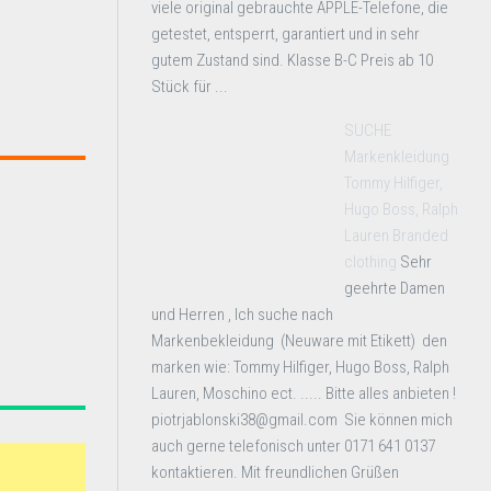
viele original gebrauchte APPLE-Telefone, die
getestet, entsperrt, garantiert und in sehr
gutem Zustand sind. Klasse B-C Preis ab 10
Stück für ...
SUCHE
Markenkleidung
Tommy Hilfiger,
Hugo Boss, Ralph
Lauren Branded
clothing
Sehr
geehrte Damen
und Herren , Ich suche nach
Markenbekleidung (Neuware mit Etikett) den
marken wie: Tommy Hilfiger, Hugo Boss, Ralph
Lauren, Moschino ect. ..... Bitte alles anbieten !
piotrjablonski38@gmail.com Sie können mich
auch gerne telefonisch unter 0171 641 0137
kontaktieren. Mit freundlichen Grüßen