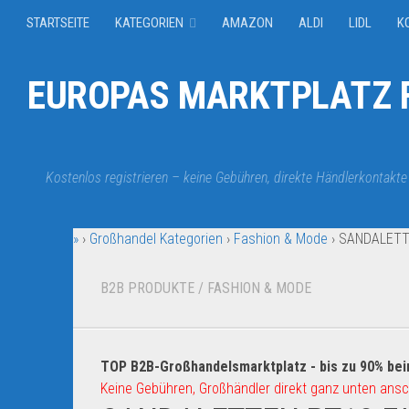
STARTSEITE
KATEGORIEN
AMAZON
ALDI
LIDL
K
EUROPAS MARKTPLATZ F
Kostenlos registrieren – keine Gebühren, direkte Händlerkontakte
»
›
Großhandel Kategorien
›
Fashion & Mode
›
SANDALETT
B2B PRODUKTE
/
FASHION & MODE
TOP B2B-Großhandelsmarktplatz - bis zu 90% bei
Keine Gebühren, Großhändler direkt ganz unten ansc