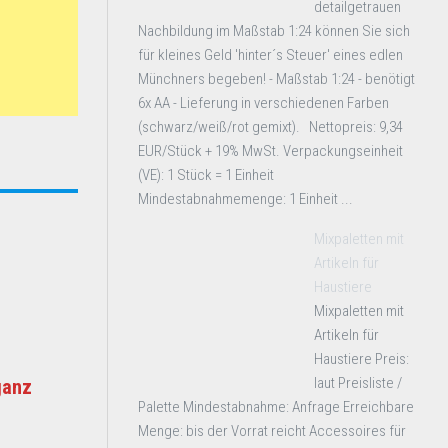
detailgetrauen
Nachbildung im Maßstab 1:24 können Sie sich
für kleines Geld 'hinter´s Steuer' eines edlen
Münchners begeben! - Maßstab 1:24 - benötigt
6x AA - Lieferung in verschiedenen Farben
(schwarz/weiß/rot gemixt). Nettopreis: 9,34
EUR/Stück + 19% MwSt. Verpackungseinheit
(VE): 1 Stück = 1 Einheit
Mindestabnahmemenge: 1 Einheit ...
Mixpaletten mit
Artikeln für
Haustiere
Mixpaletten mit
Artikeln für
Haustiere Preis:
laut Preisliste /
ganz
Palette Mindestabnahme: Anfrage Erreichbare
Menge: bis der Vorrat reicht Accessoires für