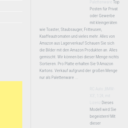
Palettenware
Top
Posten für Privat
oder Gewerbe
mit kleingeräten
wie Toaster, Staubsauger, Fritteusen,
Kaaffeautromaten und vieles mehr. Alles von
Amazon aus Lagerverkauf Schauen Sie sich
die Bilder mit den Amazon Produkten an. Alles
gemischt. Wir können bei dieser Menge nichts
Sortieren. Pro Platte erhalten Sie 9 Amazon
Kartons. Verkauf aufgrund der großen Menge
nur als Palettenware ...
RC Auto ‚BMW-
X3‘, 1:24, mit
Lizenz
Dieses
Modell wird Sie
begeistern! Mit
dieser