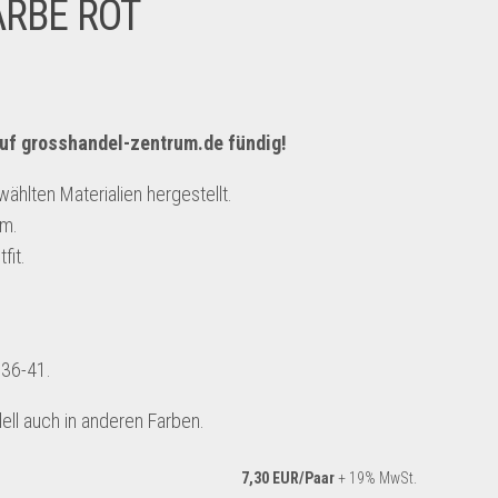
ARBE ROT
uf
grosshandel-zentrum.de
fündig!
lten Materialien hergestellt.
em.
fit.
 36-41.
ll auch in anderen Farben.
7,30 EUR/Paar
+ 19% MwSt.