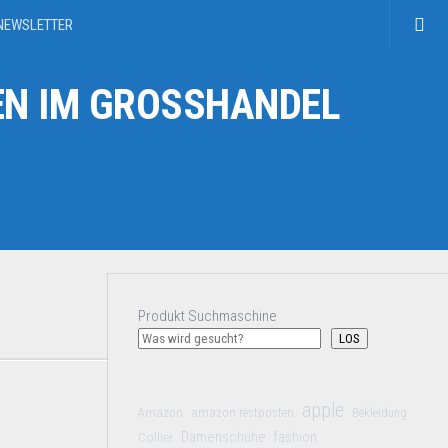
NEWSLETTER
N IM GROSSHANDEL
Produkt Suchmaschine
LOS
apple
Amazon
amazon restposten
Bekleidung
Damenschuhe
Collier
fashion