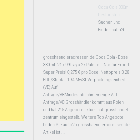
Coca Cola 330ml
Restposten
Suchen und
Finden auf b2b-
grosshaendleradressen.de Coca Cola - Dose
330 ml. 24 x 99Tray x 27 Paletten. Nur für Export.
Super Preis! 0,275 € pro Dose. Nettopreis:0,28
EUR/Stück + 19% MwSt.Verpackungseinheit
(VE):Auf
Anfrage/VBMindestabnahmemenge:Auf
Anfrage/VB Grosshändler kommt aus Polen
und hat 245 Angebote aktuell auf grosshandel-
zentrum eingestellt. Weitere Top Angebote
finden Sie auf b2b-grosshaendleradressen.de
Artikel ist ...