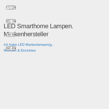
112.22k
522.14k
LED Smarthome Lampen.
Markenhersteller
184.48k
Ich habe LED Markenlampen(g...
342.42k
Wohnen & Einrichten