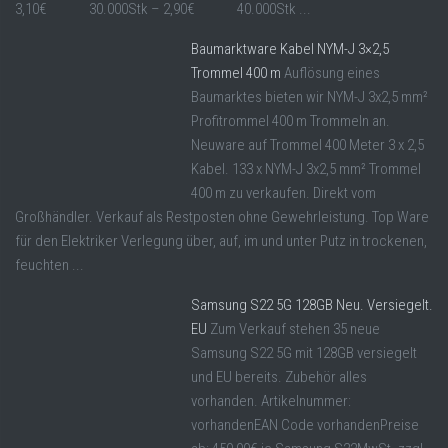
3,10€ 30.000Stk – 2,90€ 40.000Stk ...
Baumarktware Kabel NYM-J 3×2,5
Trommel 400 m
Auflösung eines
Baumarktes bieten wir NYM-J 3x2,5 mm²
Profitrommel 400 m Trommeln an.
Neuware auf Trommel 400 Meter 3 x 2,5
Kabel. 133 x NYM-J 3x2,5 mm² Trommel
400 m zu verkaufen. Direkt vom
Großhändler. Verkauf als Restposten ohne Gewehrleistung. Top Ware
für den Elektriker Verlegung über, auf, im und unter Putz in trockenen,
feuchten ...
Samsung S22 5G 128GB Neu. Versiegelt.
EU
Zum Verkauf stehen 35 neue
Samsung S22 5G mit 128GB versiegelt
und EU bereits. Zubehör alles
vorhanden. Artikelnummer:
vorhandenEAN Code vorhandenPreise