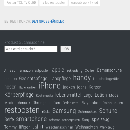
Posten TCL Tv QLED
tv led restposten
ware ab werk tv led
BETREUT DURCH:
DEN GROSSHÄNDLER
·
Produkt Suchmaschine
LOS
apple
Damenschuhe
Collier
Amazon
amazon restposten
Bekleidung
handy
Gesichtspflege
Handpflege
fashion
Haushaltsgeräte
iPhone
hosen
jacken
jeans
Kerzen
Hygieneartikel
Körperpflege
lebensmittel
Lego
Lotion
Mode
Küchengeräte
Modeschmuck
Playstation
Ohrringe
parfüm
Perlenkette
Ralph Lauren
restposten
Samsung
Schuhe
röcke
Schmuckset
smartphone
Seife
spielzeug
Sony
software
sonderposten
t shirt
Tommy Hilfiger
Weihnachten
Waschmaschinen
Werkzeug