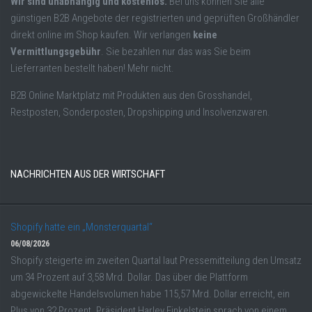
Wir sind unabhängig und kostenlos.
Bei uns können Sie alle
günstigen B2B Angebote der registrierten und geprüften Großhändler
direkt online im Shop kaufen. Wir verlangen
keine
Vermittlungsgebühr
. Sie bezahlen nur das was Sie beim
Lieferranten bestellt haben! Mehr nicht.
B2B Online Marktplatz mit Produkten aus den Grosshandel,
Restposten, Sonderposten, Dropshipping und Insolvenzwaren.
NACHRICHTEN AUS DER WIRTSCHAFT
Shopify hatte ein „Monsterquartal“
06/08/2026
Shopify steigerte im zweiten Quartal laut Pressemitteilung den Umsatz
um 34 Prozent auf 3,58 Mrd. Dollar. Das über die Plattform
abgewickelte Handelsvolumen habe 115,57 Mrd. Dollar erreicht, ein
Plus von 32 Prozent. Präsident Harley Finkelstein sprach von einem