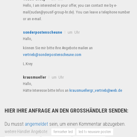
Hello, I am interested in your offer, you can contact me by e-
mail(sudan@yousif-group-hr.de). You can leave a telephone number
or an e-mail.
sonderpostenscheune
um Uhr
Hallo,
können Sie mir bitte Ihre Angebote mailen an
vertrieb@sonderpostenscheune.com
L.Krey
krausmueller
um Uhr
Hallo,
Hätte Interesse bitte Infos an
krausmuellergr_vertrieb@web.de
HIER IHRE ANFRAGE AN DEN GROSSHÄNDLER SENDEN:
Du musst
angemeldet
sein, um einen Kommentar abzugeben.
weitere Händler Angebote:
fernseher led
led tv neuware posten