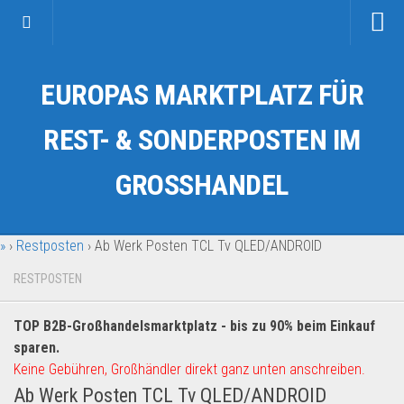
Startseite
EUROPAS MARKTPLATZ FÜR
Kategorien
Auto & Motorrad
REST- & SONDERPOSTEN IM
Drogerie & Tierbedarf
GROSSHANDEL
Fahrzeuge & Transport
Fashion & Mode
»
›
Restposten
›
Ab Werk Posten TCL Tv QLED/ANDROID
Garten & Werkzeug
Geschäft, Büro & Schreibwaren
RESTPOSTEN
Geschenkartikel
TOP B2B-Großhandelsmarktplatz - bis zu 90% beim Einkauf
Haushaltswaren
sparen.
Handy und Smartphone
Keine Gebühren, Großhändler direkt ganz unten anschreiben.
Ab Werk Posten TCL Tv QLED/ANDROID
Kosmetik & Pflege