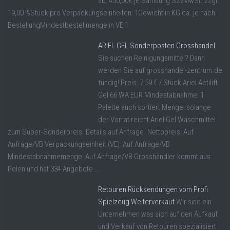
ab: 450,00€ je Samsung S22MwSt. zzgl.
19,00 %Stück pro Verpackungseinheiten: 1Gewicht in KG ca. je nach
BestellungMindestbestellmenge in VE 1
ARIEL GEL Sonderposten Grosshandel
Sie suchen Reinigungsmittel? Dann
werden Sie auf grosshandel-zentrum.de
fündig! Preis: 7,59 € / Stück Ariel Actilift
Gel 66 WA EUR Mindestabnahme: 1
Palette auch sortiert Menge: solange
der Vorrat reicht Ariel Gel Waschmittel
zum Super-Sonderpreis. Details auf Anfrage. Nettopreis: Auf
Anfrage/VB Verpackungseinheit (VE): Auf Anfrage/VB
Mindestabnahmemenge: Auf Anfrage/VB Grosshändler kommt aus
Polen und hat 334 Angebote ...
Retouren Rücksendungen vom Profi
Spielzeug Weiterverkauf
Wir sind ein
Unternehmen was sich auf den Aufkauf
und Verkauf von Retouren spezialisiert