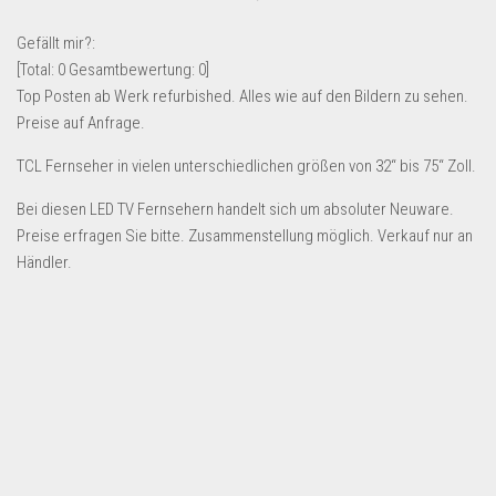
Lebensmittel & Getränke
Gefällt mir?:
Multimedia & Elektro
[Total:
0
Gesamtbewertung:
0
]
Top Posten ab Werk refurbished. Alles wie auf den Bildern zu sehen.
Münzen
Preise auf Anfrage.
Spielzeug & Games
TCL Fernseher in vielen unterschiedlichen größen von 32“ bis 75“ Zoll.
Schuhe & Accessoires
Bei diesen LED TV Fernsehern handelt sich um absoluter Neuware.
Sport & Freizeit
Preise erfragen Sie bitte. Zusammenstellung möglich. Verkauf nur an
Uhren & Schmuck
Händler.
Wohnen & Einrichten
Restposten-Angebote
Restposten für Privatpersonen
eBay Restposten kaufen
Sonderposten-Angebote
Saison & Eventprodkte