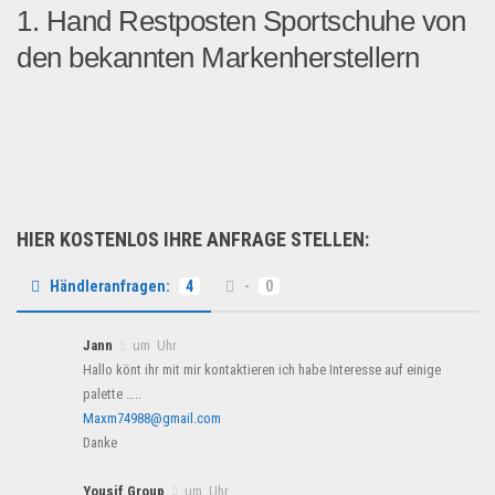
1. Hand Restposten Sportschuhe von
den bekannten Markenherstellern
Restposten Sportschuhe Nik...
Restposten
HIER KOSTENLOS IHRE ANFRAGE STELLEN:
Händleranfragen:
4
-
0
Jann
um Uhr
Hallo könt ihr mit mir kontaktieren ich habe Interesse auf einige
palette …..
Maxm74988@gmail.com
Danke
Yousif Group
um Uhr