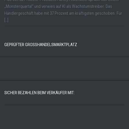
„Monsterquartal“ und verwies auf KI als Wachstumstreiber. Das
Händlergeschäft habe mit 37 Prozent am kräftigsten geschoben. Für
[…]
GEPRÜFTER GROSSHANDELSMARKTPLATZ
SICHER BEZAHLEN BEIM VERKÄUFER MIT: