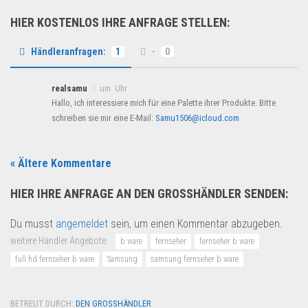
HIER KOSTENLOS IHRE ANFRAGE STELLEN:
Händleranfragen:
1
-
0
realsamu
um Uhr
Hallo, ich interessiere mich für eine Palette ihrer Produkte. Bitte
schreiben sie mir eine E-Mail:
Samu1506@icloud.com
« Ältere Kommentare
HIER IHRE ANFRAGE AN DEN GROSSHÄNDLER SENDEN:
Du musst
angemeldet
sein, um einen Kommentar abzugeben.
weitere Händler Angebote:
b ware
fernseher
fernseher b ware
full hd fernseher b ware
Samsung
samsung fernseher b ware
BETREUT DURCH:
DEN GROSSHÄNDLER
·