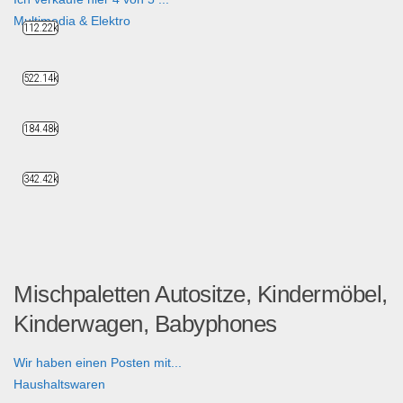
Multimedia & Elektro
112.22k
522.14k
184.48k
342.42k
Mischpaletten Autositze, Kindermöbel,
Kinderwagen, Babyphones
Wir haben einen Posten mit...
Haushaltswaren