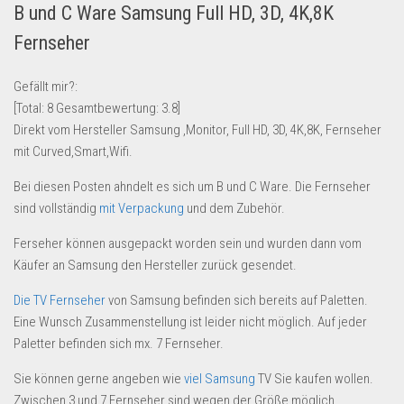
B und C Ware Samsung Full HD, 3D, 4K,8K
Lebensmittel & Getränke
Fernseher
Multimedia & Elektro
Münzen
Gefällt mir?:
[Total:
8
Gesamtbewertung:
3.8
]
Spielzeug & Games
Direkt vom Hersteller Samsung ,Monitor, Full HD, 3D, 4K,8K, Fernseher
Schuhe & Accessoires
mit Curved,Smart,Wifi.
Sport & Freizeit
Bei diesen Posten ahndelt es sich um B und C Ware. Die Fernseher
Uhren & Schmuck
sind vollständig
mit Verpackung
und dem Zubehör.
Wohnen & Einrichten
Ferseher können ausgepackt worden sein und wurden dann vom
Restposten-Angebote
Käufer an Samsung den Hersteller zurück gesendet.
Restposten für Privatpersonen
Die TV Fernseher
von Samsung befinden sich bereits auf Paletten.
eBay Restposten kaufen
Eine Wunsch Zusammenstellung ist leider nicht möglich. Auf jeder
Paletter befinden sich mx. 7 Fernseher.
Sonderposten-Angebote
Sie können gerne angeben wie
viel Samsung
TV Sie kaufen wollen.
Saison & Eventprodkte
Zwischen 3 und 7 Fernseher sind wegen der Größe möglich.