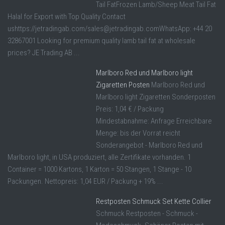
Tail FatFrozen Lamb/Sheep Meat Tail Fat
Halal for Export with Top Quality Contact
ushttps://jetradingab.com/sales@jetradingab.comWhatsApp: +44 20
32867001 Looking for premium quality lamb tail fat at wholesale
prices? JE Trading AB ...
Marlboro Red und Marlboro light
Zigaretten Posten
Marlboro Red und
Marlboro light Zigaretten Sonderposten
Preis: 1,04 € / Packung
Mindestabnahme: Anfrage Erreichbare
Menge: bis der Vorrat reicht
Sonderangebot - Marlboro Red und
Marlboro light, in USA produziert, alle Zertifikate vorhanden. 1
Container = 1000 Kartons, 1 Karton = 50 Stangen, 1 Stange - 10
Packungen. Nettopreis: 1,04 EUR / Packung + 19% ...
Restposten Schmuck Set Kette Collier
Schmuck Restposten - Schmuck -