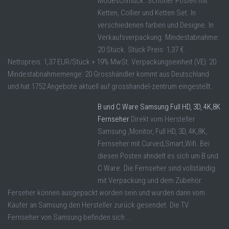
Modeschmuck. Schöner Posten mit
Ketten, Collier und Ketten Set. In
verschiedenen farben und Designe. In
Verkaufsverpackung. Mindestabnahme:
20 Stück. Stück Preis: 1,37 €.
Nettopreis: 1,37 EUR/Stück + 19% MwSt. Verpackungseinheit (VE): 20
Mindestabnahmemenge: 20 Grosshändler kommt aus Deutschland
und hat 1752 Angebote aktuell auf grosshandel-zentrum eingestellt.
B und C Ware Samsung Full HD, 3D, 4K,8K
Fernseher
Direkt vom Hersteller
Samsung ,Monitor, Full HD, 3D, 4K,8K,
Fernseher mit Curved,Smart,Wifi. Bei
diesen Posten ahndelt es sich um B und
C Ware. Die Fernseher sind vollständig
mit Verpackung und dem Zubehör.
Ferseher können ausgepackt worden sein und wurden dann vom
Käufer an Samsung den Hersteller zurück gesendet. Die TV
Fernseher von Samsung befinden sich ...