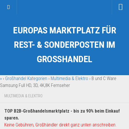
Startseite
EUROPAS MARKTPLATZ FÜR
Kategorien
Auto & Motorrad
REST- & SONDERPOSTEN IM
Drogerie & Tierbedarf
GROSSHANDEL
Fahrzeuge & Transport
Fashion & Mode
»
›
Großhandel Kategorien
›
Multimedia & Elektro
›
B und C Ware
Garten & Werkzeug
Samsung Full HD, 3D, 4K,8K Fernseher
Geschäft, Büro & Schreibwaren
MULTIMEDIA & ELEKTRO
Geschenkartikel
Haushaltswaren
TOP B2B-Großhandelsmarktplatz - bis zu 90% beim Einkauf
Handy und Smartphone
sparen.
Keine Gebühren, Großhändler direkt ganz unten anschreiben.
Kosmetik & Pflege