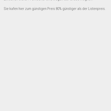
Dropshipping-Produkte
Sie kafen hier zum günstigen Preis 80% günstiger als der Listenpreis.
B2B Produkte
Grosshandel
Amazon
Aldi
Lidl
Kostenlos verkaufen
Anmelden
Kostenlos Registrieren
Newsletter