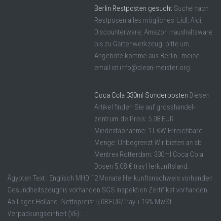
Berlin Restposten gesucht
Suche nach
Restposen alles mögliches Lidl, Aldi,
Discounterware, Amazon Haushaltsware
bis zu Gartenwerkzeug bitte um
Angebote komme aus Berlin meine
email ist info@clean-meister.org
Coca Cola 330ml Sonderposten
Diesen
Artikel finden Sie auf grosshandel-
zentrum.de Preis: 5.08 EUR
Mindestabnahme: 1 LKW Erreichbare
Menge: Unbegrenzt Wir bieten an ab
Mentrex Rotterdam: 330ml Coca Cola
Dosen 5.08 € tray Herkunftsland:
Ägypten Text : Englisch MHD 12 Monate Herkunftsnachweis vorhanden
Gesundheitszeugnis vorhanden SGS Inspektion Zertifikat vorhanden
Ab Lager Holland. Nettopreis: 5,08 EUR/Tray + 19% MwSt.
Verpackungseinheit (VE): ...