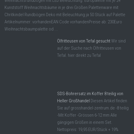
Weihnachtsrundbögen mit LED Beleuchtung. Europalette mit je 24
Kunststoff Weihnachtsbäume in je drei Größen Palettenware mit
Chritkindel Rundbögen Deko mit Beleuchtung ja 50 Stück auf Palette
Artikelnummer: vorhandenEAN Code vorhandenPreise ab: 230Euro
Weihnachtsbaumpalette od ...
Ölfritteusen von Tefal gesucht
Wir sind
auf der Suche nach Ölfritteusen von
Tefal. hier direkt zu Tefal
SDS-Bohrersatz im Koffer 8 teilig von
Heller Großhandel
Diesen Artikel finden
Sie auf grosshandel-zentrum.de -8 teilig
-Mit Koffer -Grössen 6-12 mm Alle
gängigen Größen in einem Set.
Nettopreis: 19,95 EUR/Stück + 19%