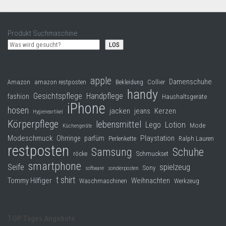
Produkt Suchmaschine
LOS
apple
Damenschuhe
Collier
Amazon
amazon restposten
Bekleidung
handy
Gesichtspflege
Handpflege
fashion
Haushaltsgeräte
iPhone
hosen
jacken
jeans
Kerzen
Hygieneartikel
Körperpflege
lebensmittel
Lego
Lotion
Mode
Küchengeräte
Modeschmuck
Playstation
Ohrringe
parfüm
Perlenkette
Ralph Lauren
restposten
Samsung
Schuhe
röcke
Schmuckset
smartphone
Seife
spielzeug
Sony
software
sonderposten
t shirt
Tommy Hilfiger
Weihnachten
Waschmaschinen
Werkzeug
TOP Tages Angebote