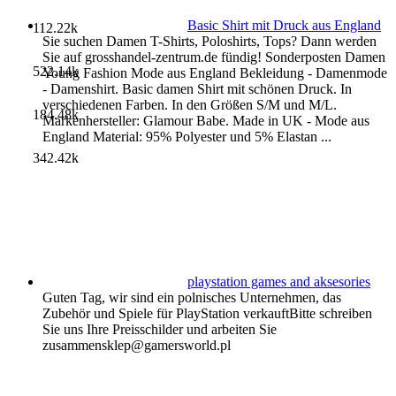
Basic Shirt mit Druck aus England
112.22k
Sie suchen Damen T-Shirts, Poloshirts, Tops? Dann werden
Sie auf grosshandel-zentrum.de fündig! Sonderposten Damen
522.14k
Young Fashion Mode aus England Bekleidung - Damenmode
- Damenshirt. Basic damen Shirt mit schönen Druck. In
verschiedenen Farben. In den Größen S/M und M/L.
184.48k
Markenhersteller: Glamour Babe. Made in UK - Mode aus
England Material: 95% Polyester und 5% Elastan ...
342.42k
playstation games and aksesories
Guten Tag, wir sind ein polnisches Unternehmen, das
Zubehör und Spiele für PlayStation verkauftBitte schreiben
Sie uns Ihre Preisschilder und arbeiten Sie
zusammensklep@gamersworld.pl