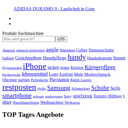
ADIDAS DURAMO 9 - Laufschuh in Grau
Produkt Suchmaschine
LOS
apple
Damenschuhe
Amazon
Collier
amazon restposten
Bekleidung
handy
hosen
Handpflege
Gesichtspflege
fashion
Haushaltsgeräte
iPhone
Körperpflege
jacken
Kerzen
jeans
Hygieneartikel
lebensmittel
Lotion
Lego
Modeschmuck
Mode
Küchengeräte
Playstation
Ohrringe
parfüm
Perlenkette
Ralph Lauren
restposten
Samsung
Schuhe
Seife
röcke
Schmuckset
smartphone
t
spielzeug
Tommy Hilfiger
Sony
software
sonderposten
shirt
Weihnachten
Waschmaschinen
Werkzeug
TOP Tages Angebote