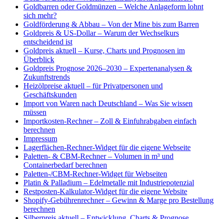
Goldbarren oder Goldmünzen – Welche Anlageform lohnt
sich mehr?
Goldförderung & Abbau – Von der Mine bis zum Barren
Goldpreis & US-Dollar – Warum der Wechselkurs
entscheidend ist
Goldpreis aktuell – Kurse, Charts und Prognosen im
Überblick
Goldpreis Prognose 2026–2030 – Expertenanalysen &
Zukunftstrends
Heizölpreise aktuell – für Privatpersonen und
Geschäftskunden
Import von Waren nach Deutschland – Was Sie wissen
müssen
Importkosten-Rechner – Zoll & Einfuhrabgaben einfach
berechnen
Impressum
Lagerflächen-Rechner-Widget für die eigene Webseite
Paletten- & CBM-Rechner – Volumen in m³ und
Containerbedarf berechnen
Paletten-/CBM-Rechner-Widget für Webseiten
Platin & Palladium – Edelmetalle mit Industriepotenzial
Restposten-Kalkulator-Widget für die eigene Website
Shopify-Gebührenrechner – Gewinn & Marge pro Bestellung
berechnen
Silberpreis aktuell – Entwicklung, Charts & Prognose