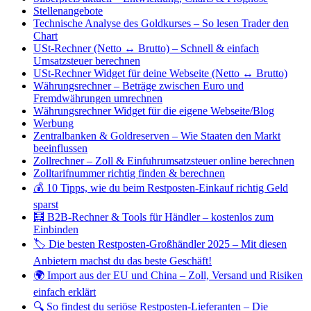
Stellenangebote
Technische Analyse des Goldkurses – So lesen Trader den
Chart
USt-Rechner (Netto ↔ Brutto) – Schnell & einfach
Umsatzsteuer berechnen
USt-Rechner Widget für deine Webseite (Netto ↔ Brutto)
Währungsrechner – Beträge zwischen Euro und
Fremdwährungen umrechnen
Währungsrechner Widget für die eigene Webseite/Blog
Werbung
Zentralbanken & Goldreserven – Wie Staaten den Markt
beeinflussen
Zollrechner – Zoll & Einfuhrumsatzsteuer online berechnen
Zolltarifnummer richtig finden & berechnen
💰 10 Tipps, wie du beim Restposten-Einkauf richtig Geld
sparst
🧮 B2B-Rechner & Tools für Händler – kostenlos zum
Einbinden
🏷️ Die besten Restposten-Großhändler 2025 – Mit diesen
Anbietern machst du das beste Geschäft!
🌍 Import aus der EU und China – Zoll, Versand und Risiken
einfach erklärt
🔍 So findest du seriöse Restposten-Lieferanten – Die