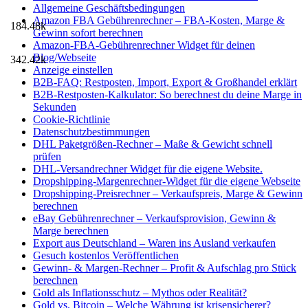
Allgemeine Geschäftsbedingungen
Amazon FBA Gebührenrechner – FBA-Kosten, Marge &
184.48k
Gewinn sofort berechnen
Amazon-FBA-Gebührenrechner Widget für deinen
Blog/Webseite
342.42k
Anzeige einstellen
B2B-FAQ: Restposten, Import, Export & Großhandel erklärt
B2B-Restposten-Kalkulator: So berechnest du deine Marge in
Sekunden
Cookie-Richtlinie
Datenschutzbestimmungen
DHL Paketgrößen-Rechner – Maße & Gewicht schnell
prüfen
DHL-Versandrechner Widget für die eigene Website.
Dropshipping-Margenrechner-Widget für die eigene Webseite
Dropshipping-Preisrechner – Verkaufspreis, Marge & Gewinn
berechnen
eBay Gebührenrechner – Verkaufsprovision, Gewinn &
Marge berechnen
Export aus Deutschland – Waren ins Ausland verkaufen
Gesuch kostenlos Veröffentlichen
Gewinn- & Margen-Rechner – Profit & Aufschlag pro Stück
berechnen
Gold als Inflationsschutz – Mythos oder Realität?
Gold vs. Bitcoin – Welche Währung ist krisensicherer?