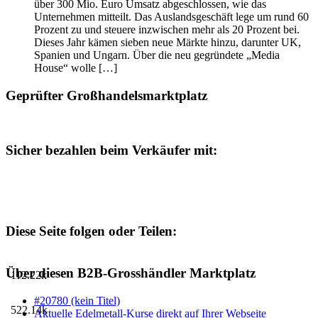
über 300 Mio. Euro Umsatz abgeschlossen, wie das
Unternehmen mitteilt. Das Auslandsgeschäft lege um rund 60
Prozent zu und steuere inzwischen mehr als 20 Prozent bei.
Dieses Jahr kämen sieben neue Märkte hinzu, darunter UK,
Spanien und Ungarn. Über die neu gegründete „Media
House“ wolle […]
Geprüfter Großhandelsmarktplatz
Sicher bezahlen beim Verkäufer mit:
Diese Seite folgen oder Teilen:
Über diesen B2B-Grosshändler Marktplatz
112.22k
#20780 (kein Titel)
522.14k
Aktuelle Edelmetall-Kurse direkt auf Ihrer Webseite