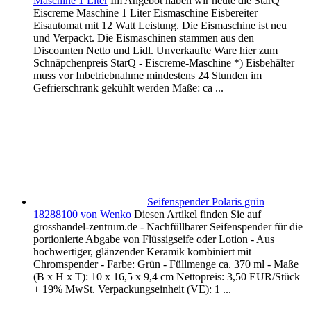
Maschine 1 Liter
Im Angebot haben wir heute die StarQ
Eiscreme Maschine 1 Liter Eismaschine Eisbereiter
Eisautomat mit 12 Watt Leistung. Die Eismaschine ist neu
und Verpackt. Die Eismaschinen stammen aus den
Discounten Netto und Lidl. Unverkaufte Ware hier zum
Schnäpchenpreis StarQ - Eiscreme-Maschine *) Eisbehälter
muss vor Inbetriebnahme mindestens 24 Stunden im
Gefrierschrank gekühlt werden Maße: ca ...
Seifenspender Polaris grün
18288100 von Wenko
Diesen Artikel finden Sie auf
grosshandel-zentrum.de - Nachfüllbarer Seifenspender für die
portionierte Abgabe von Flüssigseife oder Lotion - Aus
hochwertiger, glänzender Keramik kombiniert mit
Chromspender - Farbe: Grün - Füllmenge ca. 370 ml - Maße
(B x H x T): 10 x 16,5 x 9,4 cm Nettopreis: 3,50 EUR/Stück
+ 19% MwSt. Verpackungseinheit (VE): 1 ...