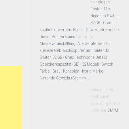
hier diesen
Posten 11 x
Nintendo Switch
32 GB - Grau
käuflich erwerben. Nur für Gewerbetreibende.
Dieser Posten stammt aus eine
Messeveranstalltung. Alle Geräte weisen
kleinste Gebrauchsspuren auf. Nintendo
Switch 32 GB - Grau: Technische Details
Speicherkapazität (GB) : 32 Modell : Switch
Farbe : Grau : Konsolen-Hybrid Marke :
Nintendo Gewicht (Gramm) ...
Clungene 1er
Pack Laien
Zulassung Sofort
Lieferbar
BfArM