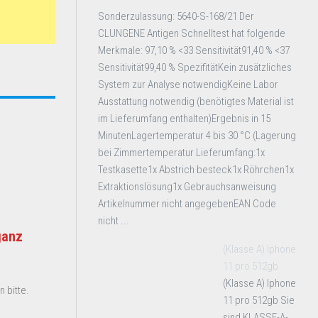
Sonderzulassung: 5640-S-168/21 Der
CLUNGENE Antigen Schnelltest hat folgende
Merkmale: 97,10 % <33 Sensitivität91,40 % <37
Sensitivität99,40 % SpezifitätKein zusätzliches
System zur Analyse notwendigKeine Labor
Ausstattung notwendig (benötigtes Material ist
im Lieferumfang enthalten)Ergebnis in 15
MinutenLagertemperatur 4 bis 30 °C (Lagerung
bei Zimmertemperatur Lieferumfang:1x
Testkasette1x Abstrich besteck1x Röhrchen1x
Extraktionslösung1x Gebrauchsanweisung
Artikelnummer nicht angegebenEAN Code
nicht ...
ganz
(Klasse A) Iphone
11 pro 512gb
(Klasse A) Iphone
 bitte.
11 pro 512gb Sie
sind KLASSE-A-