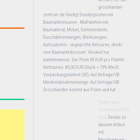
grosshandel-
zentrum.de fündig! Sonderposten mit
Baumarktretouren - MixPaletten mit
Baumaterial, Möbel, Gartenmöbeln,
Duschabtrennungen, Werkzeugen,
Autozubehör - ungeprüfte Retouren, direkt
vom Baumarktdiscount. Verakuf nur
palettenweise. Der Preis 85 EUR pro Palette.
Nettopreis: 85,00 EUR/Stück + 19% MwSt.
Verpackungseinheit (VE): Auf Anfrage/VB
Mindestabnahmemenge: Auf Anfrage/VB
Grosshändler kommt aus Polen und hat ...
Fugen- und
Schimmel Stift in
weiß
Details zu
diesem Artikel
mit
Beschreibung