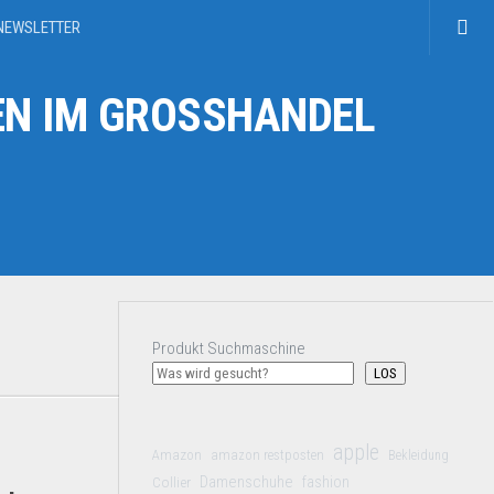
NEWSLETTER
N IM GROSSHANDEL
Produkt Suchmaschine
LOS
apple
Amazon
amazon restposten
Bekleidung
Damenschuhe
Collier
fashion