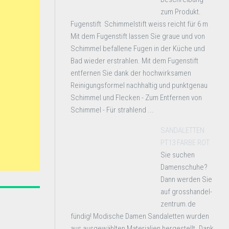
zum Produkt.
Fugenstift Schimmelstift weiss reicht für 6 m
Mit dem Fugenstift lassen Sie graue und von
Schimmel befallene Fugen in der Küche und
Bad wieder erstrahlen. Mit dem Fugenstift
entfernen Sie dank der hochwirksamen
Reinigungsformel nachhaltig und punktgenau
Schimmel und Flecken - Zum Entfernen von
Schimmel - Für strahlend ...
SANDALETTEN
PT13 FARBE ROT
Sie suchen
Damenschuhe?
Dann werden Sie
auf grosshandel-
zentrum.de
fündig! Modische Damen Sandaletten wurden
aus ausgewählten Materialien hergestellt. Dank