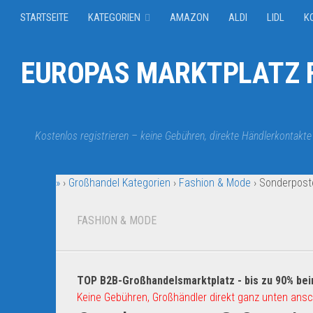
STARTSEITE
KATEGORIEN
AMAZON
ALDI
LIDL
K
EUROPAS MARKTPLATZ F
Kostenlos registrieren – keine Gebühren, direkte Händlerkontakte
»
›
Großhandel Kategorien
›
Fashion & Mode
›
Sonderpost
FASHION & MODE
TOP B2B-Großhandelsmarktplatz - bis zu 90% bei
Keine Gebühren, Großhändler direkt ganz unten ansc