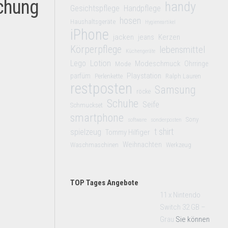
chung
handy
Gesichtspflege
Handpflege
hosen
Haushaltsgeräte
Hygieneartikel
iPhone
jacken
jeans
Kerzen
Körperpflege
lebensmittel
Küchengeräte
Lego
Lotion
Modeschmuck
Mode
Ohrringe
Playstation
parfüm
Perlenkette
Ralph Lauren
restposten
Samsung
röcke
Schuhe
Seife
Schmuckset
smartphone
Sony
software
sonderposten
t shirt
spielzeug
Tommy Hilfiger
Weihnachten
Waschmaschinen
Werkzeug
TOP Tages Angebote
11 x Nintendo
Switch 32 GB –
Grau
Sie können