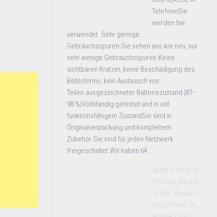
TelefoneSie
werden fair
verwendet. Sehr geringe
Gebrauchsspuren.Sie sehen aus wie neu, nur
sehr wenige Gebrauchsspuren.Keine
sichtbaren Kratzer, keine Beschädigung des
Bildschirms, kein Austausch von
Teilen.ausgezeichneter Batteriezustand (87–
98 %)Vollständig getestet und in voll
funktionsfähigem ZustandSie sind in
Originalverpackung und komplettem
Zubehör.Sie sind für jedes Netzwerk
freigeschaltet.Wir haben 64 ...
Apple iPhone 16
Pro Max, iPhone
16 Pro, iPhone 16
Plus, iPhone 16,
iPhone 15 pro