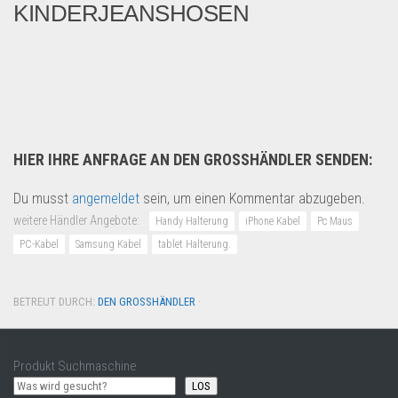
KINDERJEANSHOSEN
Wir haben noch ca. 200 Kind...
B2B Produkte
HIER IHRE ANFRAGE AN DEN GROSSHÄNDLER SENDEN:
Du musst
angemeldet
sein, um einen Kommentar abzugeben.
weitere Händler Angebote:
Handy Halterung
iPhone Kabel
Pc Maus
PC-Kabel
Samsung Kabel
tablet Halterung.
BETREUT DURCH:
DEN GROSSHÄNDLER
·
Produkt Suchmaschine
LOS