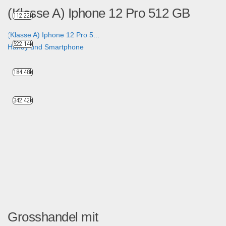
(Klasse A) Iphone 12 Pro 512 GB
112.22k
(Klasse A) Iphone 12 Pro 5...
522.14k
Handy und Smartphone
184.48k
342.42k
Grosshandel mit