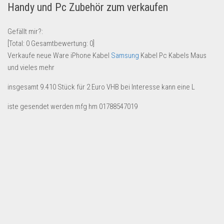
Handy und Pc Zubehör zum verkaufen
Lebensmittel & Getränke
Multimedia & Elektro
Gefällt mir?:
[Total:
0
Gesamtbewertung:
0
]
Münzen
Verkaufe neue Ware iPhone Kabel
Samsung
Kabel Pc Kabels Maus
Spielzeug & Games
und vieles mehr
Schuhe & Accessoires
insgesamt 9.410 Stück für 2 Euro VHB bei Interesse kann eine L
Sport & Freizeit
iste gesendet werden mfg hm 01788547019
Uhren & Schmuck
Wohnen & Einrichten
Restposten-Angebote
Restposten für Privatpersonen
eBay Restposten kaufen
Sonderposten-Angebote
Saison & Eventprodkte