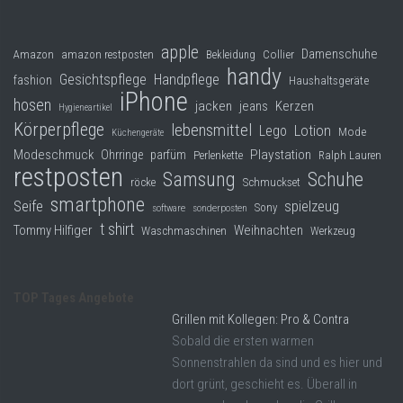
apple
Damenschuhe
Collier
Amazon
amazon restposten
Bekleidung
handy
Gesichtspflege
Handpflege
fashion
Haushaltsgeräte
iPhone
hosen
jacken
jeans
Kerzen
Hygieneartikel
Körperpflege
lebensmittel
Lego
Lotion
Mode
Küchengeräte
Modeschmuck
Playstation
Ohrringe
parfüm
Perlenkette
Ralph Lauren
restposten
Samsung
Schuhe
röcke
Schmuckset
smartphone
Seife
spielzeug
Sony
software
sonderposten
t shirt
Tommy Hilfiger
Weihnachten
Waschmaschinen
Werkzeug
TOP Tages Angebote
Grillen mit Kollegen: Pro & Contra
Sobald die ersten warmen
Sonnenstrahlen da sind und es hier und
dort grünt, geschieht es. Überall in