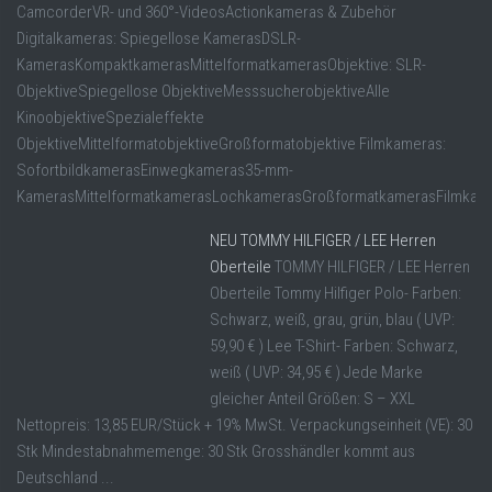
CamcorderVR- und 360°-VideosActionkameras & Zubehör
Digitalkameras: Spiegellose KamerasDSLR-
KamerasKompaktkamerasMittelformatkamerasObjektive: SLR-
ObjektiveSpiegellose ObjektiveMesssucherobjektiveAlle
KinoobjektiveSpezialeffekte
ObjektiveMittelformatobjektiveGroßformatobjektive Filmkameras:
SofortbildkamerasEinwegkameras35-mm-
KamerasMittelformatkamerasLochkamerasGroßformatkamerasFilmkam
NEU TOMMY HILFIGER / LEE Herren
Oberteile
TOMMY HILFIGER / LEE Herren
Oberteile Tommy Hilfiger Polo- Farben:
Schwarz, weiß, grau, grün, blau ( UVP:
59,90 € ) Lee T-Shirt- Farben: Schwarz,
weiß ( UVP: 34,95 € ) Jede Marke
gleicher Anteil Größen: S – XXL
Nettopreis: 13,85 EUR/Stück + 19% MwSt. Verpackungseinheit (VE): 30
Stk Mindestabnahmemenge: 30 Stk Grosshändler kommt aus
Deutschland ...