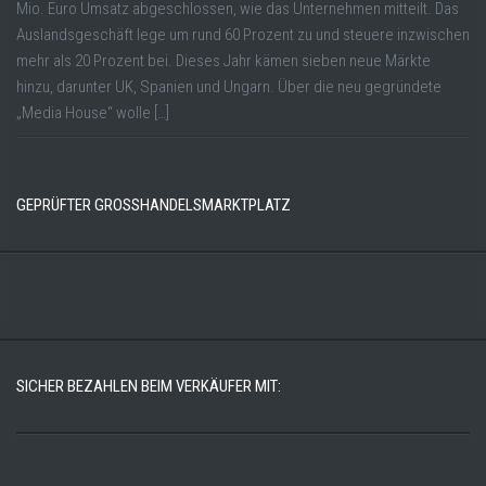
Mio. Euro Umsatz abgeschlossen, wie das Unternehmen mitteilt. Das
Auslandsgeschäft lege um rund 60 Prozent zu und steuere inzwischen
mehr als 20 Prozent bei. Dieses Jahr kämen sieben neue Märkte
hinzu, darunter UK, Spanien und Ungarn. Über die neu gegründete
„Media House“ wolle […]
GEPRÜFTER GROSSHANDELSMARKTPLATZ
SICHER BEZAHLEN BEIM VERKÄUFER MIT: