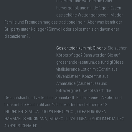
unserem Land werden die Grills
hervorgeholt und mit deftigem Essen
das schöne Wetter genossen. Mit der
Familie und Freunden mag das traditionell sein. Aber was ist mit der
Grillparty unter Kollegen?Sinnvoll oder sollte man sich davon eher
distanzieren? ...
Gesichtstonikum mit Olivenöl
Sie suchen
Körperpflege? Dann werden Sie auf
grosshandel-zentrum.de fündig! Diese
vitalisierende Lotion mit Extrakt aus
Olivenblättern, Konzentrat aus
Amamalide (Zaubernuss) und
Extravergine Olivenöl strafft die
Gesichtshaut und verleiht ihr Spannkraft. Enthält keinen Alkohol und
trocknet die Haut nicht aus 250ml Mindestbestellmenge 12
INGREDIENTS:AQUA, PROPYLENE GLYCOL, OLEA EUROPAEA,
HAMAMELIS VIRGINIANA, IMIDAZOLIDINYL UREA, DISODIUM EDTA, PEG-
40 HYDROGENATED ...