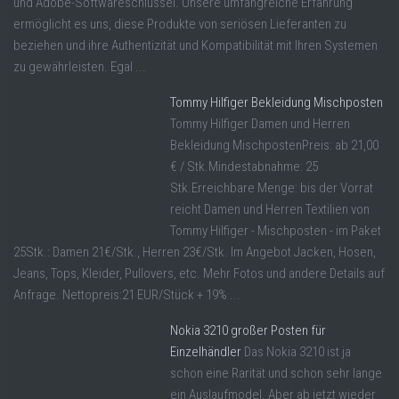
und Adobe-Softwareschlüssel. Unsere umfangreiche Erfahrung
ermöglicht es uns, diese Produkte von seriösen Lieferanten zu
beziehen und ihre Authentizität und Kompatibilität mit Ihren Systemen
zu gewährleisten. Egal ...
Tommy Hilfiger Bekleidung Mischposten
Tommy Hilfiger Damen und Herren
Bekleidung MischpostenPreis: ab 21,00
€ / Stk.Mindestabnahme: 25
Stk.Erreichbare Menge: bis der Vorrat
reicht Damen und Herren Textilien von
Tommy Hilfiger - Mischposten - im Paket
25Stk.: Damen 21€/Stk., Herren 23€/Stk. Im Angebot Jacken, Hosen,
Jeans, Tops, Kleider, Pullovers, etc. Mehr Fotos und andere Details auf
Anfrage. Nettopreis:21 EUR/Stück + 19% ...
Nokia 3210 großer Posten für
Einzelhändler
Das Nokia 3210 ist ja
schon eine Rarität und schon sehr lange
ein Auslaufmodel. Aber ab jetzt wieder