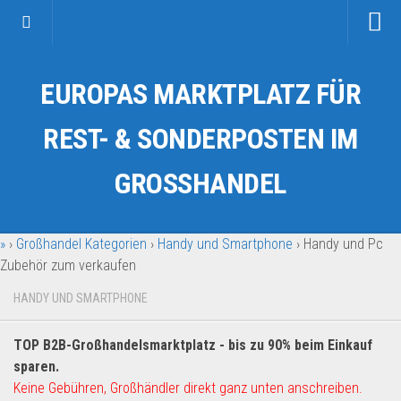
Startseite
EUROPAS MARKTPLATZ FÜR
Kategorien
Auto & Motorrad
REST- & SONDERPOSTEN IM
Drogerie & Tierbedarf
GROSSHANDEL
Fahrzeuge & Transport
Fashion & Mode
»
›
Großhandel Kategorien
›
Handy und Smartphone
›
Handy und Pc
Garten & Werkzeug
Zubehör zum verkaufen
Geschäft, Büro & Schreibwaren
HANDY UND SMARTPHONE
Geschenkartikel
Haushaltswaren
TOP B2B-Großhandelsmarktplatz - bis zu 90% beim Einkauf
Handy und Smartphone
sparen.
Keine Gebühren, Großhändler direkt ganz unten anschreiben.
Kosmetik & Pflege