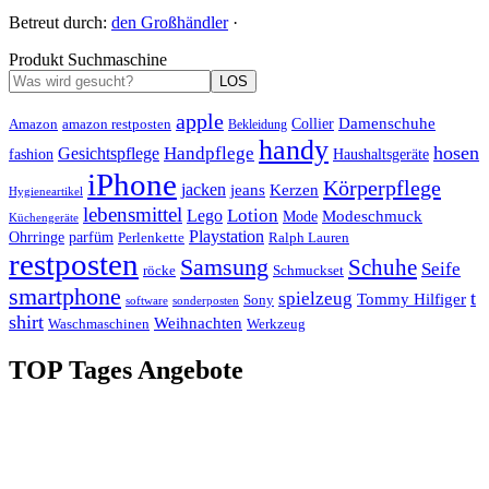
Betreut durch:
den Großhändler
·
Produkt Suchmaschine
LOS
apple
Damenschuhe
Amazon
Collier
amazon restposten
Bekleidung
handy
hosen
Handpflege
Gesichtspflege
fashion
Haushaltsgeräte
iPhone
Körperpflege
jacken
Kerzen
jeans
Hygieneartikel
lebensmittel
Lotion
Lego
Modeschmuck
Mode
Küchengeräte
Playstation
Ohrringe
parfüm
Perlenkette
Ralph Lauren
restposten
Samsung
Schuhe
Seife
röcke
Schmuckset
smartphone
t
spielzeug
Tommy Hilfiger
Sony
software
sonderposten
shirt
Weihnachten
Waschmaschinen
Werkzeug
TOP Tages Angebote