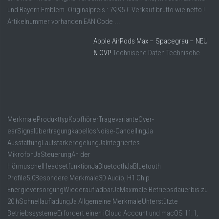
und Bayern Emblem. Originalpreis : 79,95 € Verkauf brutto wie netto !
Artikelnummer vorhanden EAN Code ...
Apple AirPods Max – Spacegrau – NEU
& OVP
Technische Daten Technische
MerkmaleProdukttypKopfhörerTragevarianteOver-
earSignalübertragungkabellosNoise-CancellingJa
AusstattungLautstärkeregelungJaIntegriertes
MikrofonJaSteuerungAn der
HörmuschelHeadsetfunktionJaBluetoothJaBluetooth
Profile5.0Besondere Merkmale3D Audio, H1 Chip
EnergieversorgungWiederaufladbarJaMaximale Betriebsdauerbis zu
20 hSchnellaufladungJa Allgemeine MerkmaleUnterstützte
BetriebssystemeErfordert einen iCloud Account und macOS 11.1,