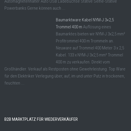
Automagnetenhalter Auto USB Ladebuchse Stative Selfie-Stative
Powerbanks Gerne können auch ...
Baumarktware Kabel NYM-J 3×2,5
Trommel 400 m
Auflösung eines
Baumarktes bieten wir NYM-J 3x2,5 mm²
Profitrommel 400 m Trommeln an.
Neuware auf Trommel 400 Meter 3 x 2,5
Kabel. 133 x NYM-J 3x2,5 mm² Trommel
400 m zu verkaufen. Direkt vom
Großhändler. Verkauf als Restposten ohne Gewehrleistung. Top Ware
für den Elektriker Verlegung über, auf, im und unter Putz in trockenen,
feuchten ...
B2B MARKTPLATZ FÜR WIEDERVERKÄUFER