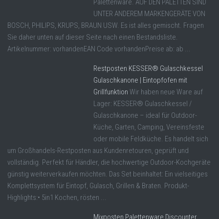
Palettenware. AUF DEN PALETTEN SIND
UNTER ANDEREM MARKENGERÄTE VON
BOSCH, PHILIPS, KRUPS, BRAUN USW. Es ist alles gemischt. Fragen
Sie daher unten auf dieser Seite nach einen Bestandsliste.
Artikelnummer: vorhandenEAN Code vorhandenPreise ab: ab ...
Restposten KESSER® Gulaschkessel
Gulaschkanone | Eintopfofen mit
Grillfunktion
Wir haben neue Ware auf
Lager: KESSER® Gulaschkessel /
Gulaschkanone – ideal für Outdoor-
Küche, Garten, Camping, Vereinsfeste
oder mobile Feldküche. Es handelt sich
um Großhandels-Restposten aus Kundenretouren, geprüft und
vollständig. Perfekt für Händler, die hochwertige Outdoor-Kochgeräte
günstig weiterverkaufen möchten. Das Set beinhaltet: Ein vielseitiges
Komplettsystem für Eintopf, Gulasch, Grillen & Braten. Produkt-
Highlights:• 5in1 Kochen, rösten ...
Mixposten Palettenware Discounter