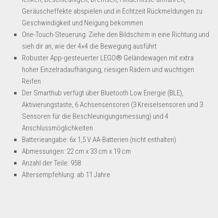
Dropshipping-Produkte
Geräuscheffekte abspielen und in Echtzeit Rückmeldungen zu
B2B Produkte
Geschwindigkeit und Neigung bekommen
One-Touch-Steuerung: Ziehe den Bildschirm in eine Richtung und
Grosshandel
sieh dir an, wie der 4×4 die Bewegung ausführt
Amazon
Robuster App-gesteuerter LEGO® Geländewagen mit extra
Aldi
hoher Einzelradaufhängung, riesigen Rädern und wuchtigen
Reifen
Lidl
Der Smarthub verfügt über Bluetooth Low Energie (BLE),
Aktivierungstaste, 6 Achsensensoren (3 Kreiselsensoren und 3
Kostenlos verkaufen
Sensoren für die Beschleunigungsmessung) und 4
Anmelden
Anschlussmöglichkeiten
Batterieangabe: 6x 1,5 V AA-Batterien (nicht enthalten)
Kostenlos Registrieren
Abmessungen: 22 cm x 33 cm x 19 cm
Newsletter
Anzahl der Teile: 958
Altersempfehlung: ab 11 Jahre