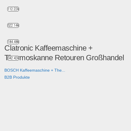
112.22k
522.14k
184.48k
Clatronic Kaffeemaschine +
Thermoskanne Retouren Großhandel
342.42k
BOSCH Kaffeemaschine + The...
B2B Produkte