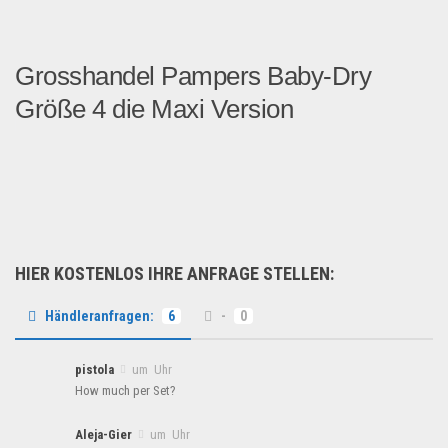
Grosshandel Pampers Baby-Dry
Größe 4 die Maxi Version
13 Paletten mit Jumboboxen ...
Kosmetik & Pflege
HIER KOSTENLOS IHRE ANFRAGE STELLEN:
Händleranfragen:
6
-
0
pistola
um Uhr
How much per Set?
Aleja-Gier
um Uhr