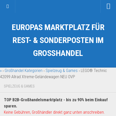
Startseite
EUROPAS MARKTPLATZ FÜR
Kategorien
Auto & Motorrad
REST- & SONDERPOSTEN IM
Drogerie & Tierbedarf
GROSSHANDEL
Fahrzeuge & Transport
Fashion & Mode
»
›
Großhandel Kategorien
›
Spielzeug & Games
›
LEGO® Technic
Garten & Werkzeug
42099 Allrad Xtreme-Geländewagen NEU OVP
Geschäft, Büro & Schreibwaren
SPIELZEUG & GAMES
Geschenkartikel
Haushaltswaren
TOP B2B-Großhandelsmarktplatz - bis zu 90% beim Einkauf
Handy und Smartphone
sparen.
Keine Gebühren, Großhändler direkt ganz unten anschreiben.
Kosmetik & Pflege