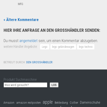
MfG
« Ältere Kommentare
HIER IHRE ANFRAGE AN DEN GROSSHÄNDLER SENDEN:
Du musst
angemeldet
sein, um einen Kommentar abzugeben.
weitere Händler Angebote:
Lego
lego geländewagen
lego technic
BETREUT DURCH:
DEN GROSSHÄNDLER
·
Produkt Suchmaschine
LOS
apple
Damenschuhe
Collier
Amazon
amazon restposten
Bekleidung