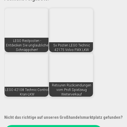
LEGO Restposten -
Entdecken Sie unglaubliche
5x Posten LEGO Technic
Schnäppchen!
42175 Volvo FMX LKW
Retouren Rücksendungen
LEGO 42108 Technic Control
vom Profi Spielzeug
Kran-LKW
Weiterverkauf
Nicht das richtige auf unseren Großhandelsmarktplatz gefunden?