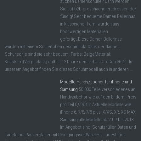
suchen Damenschuhe? Dann werden
Sie auf b2b-grosshaendleradressen.de/
fündig! Sehr bequeme Damen Ballerinas
in klassischer Form wurden aus
hochwertigen Materialien
gefertigt.Diese Damen Ballerinas
wurden mit einem Schleifchen geschmückt.Dank der flachen
Schuhsohle sind sie sehr bequem. Farbe: BeigeMaterial:
KunststoffVerpackung enthält 12 Paare gemischt in Größen 36-41. In
unserem Angebot finden Sie dieses Schuhmodell auch in anderen ...
Modelle Handyzubehör für iPhone und
Samsung
50.000 Teile verschiedenes an
Handyzubehör wie auf den Bildern. Preis
pro Teil 0,99€ für Aktuelle Modelle wie
iPhone 6, 7/8, 7/8 plus, X/XS, XR, XS MAX
Samsung alle Modelle ab 2017 bis 2018.
Im Angebot sind: Schutzhüllen Daten und
Ladekabel Panzergläser mit Reinigungsset Wireless Ladestation