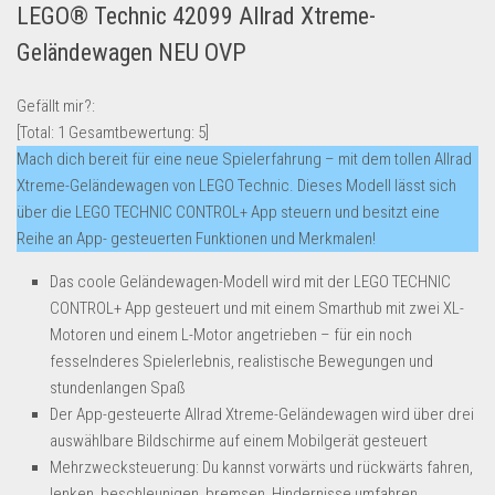
LEGO® Technic 42099 Allrad Xtreme-
Lebensmittel & Getränke
Geländewagen NEU OVP
Multimedia & Elektro
Münzen
Gefällt mir?:
[Total:
1
Gesamtbewertung:
5
]
Spielzeug & Games
Mach dich bereit für eine neue Spielerfahrung – mit dem tollen Allrad
Schuhe & Accessoires
Xtreme-Geländewagen von LEGO Technic. Dieses Modell lässt sich
Sport & Freizeit
über die LEGO TECHNIC CONTROL+ App steuern und besitzt eine
Reihe an App- gesteuerten Funktionen und Merkmalen!
Uhren & Schmuck
Das coole Geländewagen-Modell wird mit der LEGO TECHNIC
Wohnen & Einrichten
CONTROL+ App gesteuert und mit einem Smarthub mit zwei XL-
Restposten-Angebote
Motoren und einem L-Motor angetrieben – für ein noch
Restposten für Privatpersonen
fesselnderes Spielerlebnis, realistische Bewegungen und
stundenlangen Spaß
eBay Restposten kaufen
Der App-gesteuerte Allrad Xtreme-Geländewagen wird über drei
Sonderposten-Angebote
auswählbare Bildschirme auf einem Mobilgerät gesteuert
Saison & Eventprodkte
Mehrzwecksteuerung: Du kannst vorwärts und rückwärts fahren,
lenken, beschleunigen, bremsen, Hindernisse umfahren,