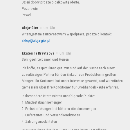
Dzień dobry proszę o całkowitą ofertę.
Pozdrawim
Pawel
Aleja-Gier
um Uhr
Witam,jestem zainteresowany wspolpraca, prosze o kontakt
sklep@aleja-gier.pl
Ekaterina Kravtsova
um Uhr
Sehr geehrte Damen und Herren,
ich hoffe, es geht Ihnen gut. Wir sind auf der Suche nach einem
zuverlässigen Partner für den Einkauf von Produkten in großen
Mengen. Ihr Sortiment hat unser Interesse geweckt, und wir würden
gerne mehr über Ihre Konditionen für Großhandelskäufe erfahren.
Insbesondere interessieren uns folgende Punkte:
1. Mindestabnahmemengen
2. Preisstaffelungen bei höheren Abnahmemengen
3. Lieferzeiten und Versandkonditionen
4. Zahlungsmodalitäten