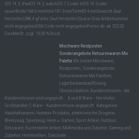
iOS 14.3, iPadOS 14.3, watchOS 7.2 oder tvOS 14.3 oder
neuerBreite168.6 mmHöhe187.3 mmTiefe83.4 mmGewicht (laut
Hersteller)384.4 gFarbe (laut Hersteller)Space Grau Artikelnummer
nicht angegebenEAN Code nicht angegebenPreise ab: ab 322,00
EuroMwSt. zzgl. 19,00 %Stück ...
Mischware Restposten
Sonderangebote Retourenwaren Mix
Palette
Wir bieten Mischware,
Restposten, Sonderangebote,
Retourenwaren Mix Paletten,
Lagerbestandsauflösung,
Überproduktion, Kundenretouren - die
Kundenretouren sind ungeprüft. A und B Ware - Hersteller,
Großhändler C Ware - Kundenretoure ungeprüft Kategorien:
Haushaltswaren, Heimtier Produkte, elektronische Drogerie,
Werkzeug, Spielzeug, Heim u. Garten, Sport Artikel, Outdoor,
Dekoware, Küchenklein Artikel, Multimedia und Zubehör, Gaming und
Zubehör, Heimtextilien, Saisonale ...