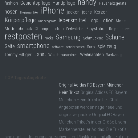
handy
Gesichtspflege
Handpflege
fashion
Haushaltsgeräte
iPhone
hosen
jacken
jeans
Kerzen
Hygieneartikel
Körperpflege
lebensmittel
Lego
Lotion
Mode
Küchengeräte
Modeschmuck
Playstation
Ohrringe
parfüm
Perlenkette
Ralph Lauren
restposten
Samsung
Schuhe
röcke
Schmuckset
smartphone
Seife
spielzeug
Sony
software
sonderposten
t shirt
Tommy Hilfiger
Weihnachten
Waschmaschinen
Werkzeug
TOP Tages Angebote
Original Adidas FC Bayern München
Heim Trikot
Original Adidas FC Bayern
München Heim Trikot in L Fußball
Angeboten werden nagelneue und
originalverpackte Original FC Bayern
München Trikot`s in der Größe L vom
Markenhersteller Adidas. Die Trikot`s
sind noch in der original verschweisten Plastikfolie, mit allen Etiketten