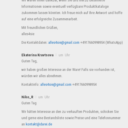
Wir wären Ihnen dankbar, wenn Sie uns hierzu detaillierte
Informationen sowie eventuell verfügbare Produktkataloge
zukommen lassen könnten. Ich freue mich auf Ihre Antwort und hoffe
auf eine erfolgreiche Zusammenarbeit.
Mit freundlichen Grüßen,
alles4sie
Die Kontaktdaten:
alles4sie@gmail.com
+4917660998954 (WhatsApp)
Ekaterina Kravtsova
um Uhr
Guten Tag,
wir haben großen Interesse an der Ware! Falls sie vorhanden ist,
würden wir alles abnehmen.
Kontaktinfo:
alles4sie@gmail.com
+4917660998954
Niko_R
um Uhr
Guten Tag
Wir hätten Interesse an den zu verkauften Produkten, schicken Sie
und gerne eine Bestandsliste sowie Preise und eine Telefonnummer
an
kontakt@darei.de