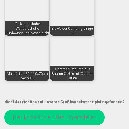
Trekkingschuhe
Wanderschuhe
Bio-Power Campingreiniger
Outdoorschuhe Wasserdicht
1L
Sommer Retouren aus
Müllsäcke 120l 110x70cm
Baummärkten mit Outdoor
5er blau
Artikel
Nicht das richtige auf unseren Großhandelsmarktplatz gefunden?
Hier kostenlos ein Gesuch einstellen