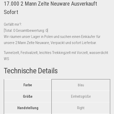
17.000 2 Mann Zelte Neuware Ausverkauft
Lebensmittel & Getränke
Sofort
Multimedia & Elektro
Münzen
Gefällt mir?:
[Total:
0
Gesamtbewertung:
0
]
Spielzeug & Games
Wir räumen unser Lager in Polen und suchen einen Einkäufer für
Schuhe & Accessoires
unsere 2 Mann Zelte Neuware, Verpackt und sofort Lieferbar.
Sport & Freizeit
Tunnelzelt, Festivalzelt, leichtes Trekkingzelt mit Vorzelt, wasserdicht
Uhren & Schmuck
WS
Wohnen & Einrichten
Technische Details
Restposten-Angebote
Restposten für Privatpersonen
Farbe
‎blau
eBay Restposten kaufen
Größe
‎Einheitsgröße
Sonderposten-Angebote
Saison & Eventprodkte
Handstellung
‎Right