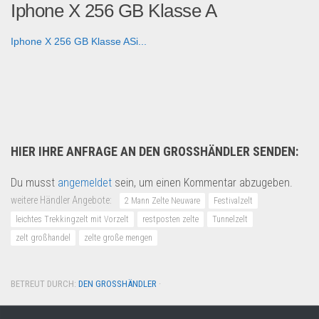
Iphone X 256 GB Klasse A
Iphone X 256 GB Klasse ASi...
Handy und Smartphone
HIER IHRE ANFRAGE AN DEN GROSSHÄNDLER SENDEN:
Du musst
angemeldet
sein, um einen Kommentar abzugeben.
weitere Händler Angebote:
2 Mann Zelte Neuware
Festivalzelt
leichtes Trekkingzelt mit Vorzelt
restposten zelte
Tunnelzelt
zelt großhandel
zelte große mengen
BETREUT DURCH:
DEN GROSSHÄNDLER
·