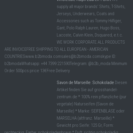
supply all major brands’ Shirts, T-Shirts,
Jerseys, Underwears, Coats and
Accessories such as Tommy Hilfiger,
Gant, Polo Ralph Lauren, Hugo Boss,
Lacoste, Calvin Klein, Dsquared, e.t.c.
WE WORK CORPORATE.ALL PRODUCTS
ARE INVOICEFREE SHIPPING TO ALL EUROPEAN - AMERICAN
COUNTRIESwww.b2bmoda.comsales@b2bmoda.comskype ID:
b2bmodaWhatsapp: +44 7399 221590Telegram: @b2b_moda Minimum
Order 500pcs price 13€Free Delivery
Savon de Marseille: Schokolade
Diesen
Artikel finden Sie auf grosshandel-
zentrum.de * 100% rein pflanzliche (pur
vegetale) Naturseifen (Savon de
Marseille) * Marke: SEIFENBLASE oder
MARSELHA (altfranz. Marseille) *
Gewicht pro Seife: 125 Gr, Form:
rechteckig, Farbe: schokoladenbraun * Duft: richtig schokoladig