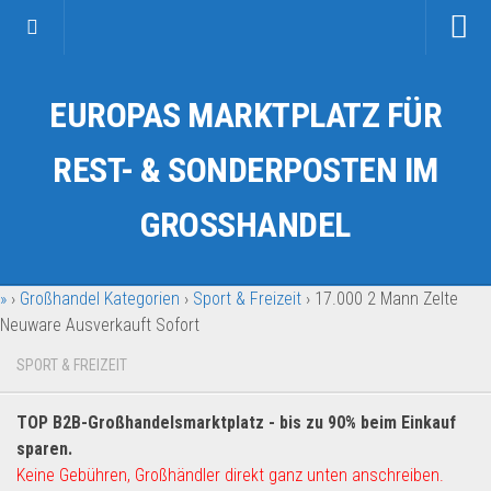
Startseite
EUROPAS MARKTPLATZ FÜR
Kategorien
Auto & Motorrad
REST- & SONDERPOSTEN IM
Drogerie & Tierbedarf
GROSSHANDEL
Fahrzeuge & Transport
Fashion & Mode
»
›
Großhandel Kategorien
›
Sport & Freizeit
›
17.000 2 Mann Zelte
Garten & Werkzeug
Neuware Ausverkauft Sofort
Geschäft, Büro & Schreibwaren
SPORT & FREIZEIT
Geschenkartikel
Haushaltswaren
TOP B2B-Großhandelsmarktplatz - bis zu 90% beim Einkauf
Handy und Smartphone
sparen.
Keine Gebühren, Großhändler direkt ganz unten anschreiben.
Kosmetik & Pflege