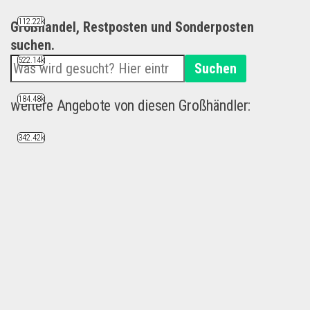
112.22k
Großhandel, Restposten und Sonderposten
suchen.
522.14k
Suchen
184.48k
weitere Angebote von diesen Großhändler:
342.42k