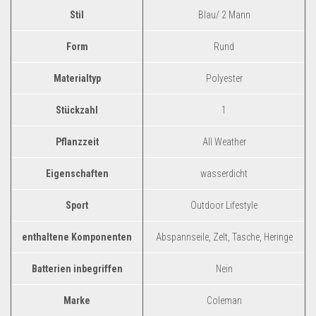
Dropshipping-Produkte
Stil
‎Blau/ 2 Mann
B2B Produkte
Form
‎Rund
Grosshandel
Amazon
Materialtyp
‎Polyester
Aldi
Stückzahl
‎1
Lidl
Pflanzzeit
‎All Weather
Kostenlos verkaufen
Eigenschaften
‎wasserdicht
Anmelden
Kostenlos Registrieren
Sport
‎Outdoor Lifestyle
Newsletter
enthaltene Komponenten
‎Abspannseile, Zelt, Tasche, Heringe
Batterien inbegriffen
‎Nein
Marke
‎Coleman