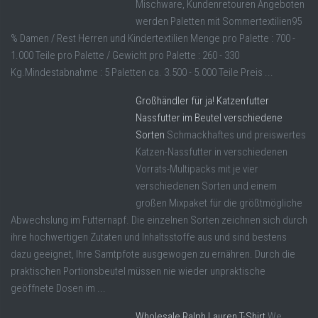
Mischware, Kundenretouren Angeboten
werden Paletten mit Sommertextilien95
% Damen / Rest Herren und Kindertextilien Menge pro Palette : 700 -
1.000 Teile pro Palette / Gewicht pro Palette : 260 - 330
Kg.Mindestabnahme : 5 Paletten ca. 3.500 - 5.000 Teile Preis ...
Großhändler für ja! Katzenfutter
Nassfutter im Beutel verschiedene
Sorten
Schmackhaftes und preiswertes
Katzen-Nassfutter in verschiedenen
Vorrats-Multipacks mit je vier
verschiedenen Sorten und einem
großen Mixpaket für die größtmögliche
Abwechslung im Futternapf. Die einzelnen Sorten zeichnen sich durch
ihre hochwertigen Zutaten und Inhaltsstoffe aus und sind bestens
dazu geeignet, Ihre Samtpfote ausgewogen zu ernähren. Durch die
praktischen Portionsbeutel müssen nie wieder unpraktische
geöffnete Dosen im ...
Wholesale Ralph Lauren T-Shirt
We