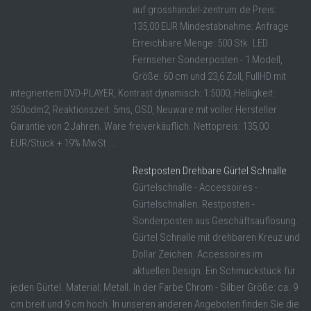
auf grosshandel-zentrum.de Preis:
135,00 EUR Mindestabnahme: Anfrage
Erreichbare Menge: 500 Stk. LED
Fernseher Sonderposten - 1 Modell,
Größe: 60 cm und 23,6 Zoll, FullHD mit
integriertem DVD-PLAYER, Kontrast dynamisch: 1:5000, Helligkeit:
350cdm2, Reaktionszeit: 5ms, OSD, Neuware mit voller Hersteller
Garantie von 2 Jahren. Ware freiverkäuflich. Nettopreis: 135,00
EUR/Stück + 19% MwSt ...
Restposten Drehbare Gürtel Schnalle
Gürtelschnalle - Accessoires -
Gürtelschnallen. Restposten -
Sonderposten aus Geschäftsauflösung.
Gürtel Schnalle mit drehbaren Kreuz und
Dollar Zeichen. Accessoires im
aktuellen Design. Ein Schmuckstück für
jeden Gürtel. Material: Metall. In der Farbe Chrom - Silber Größe: ca. 9
cm breit und 9 cm hoch. In unseren anderen Angeboten finden Sie die