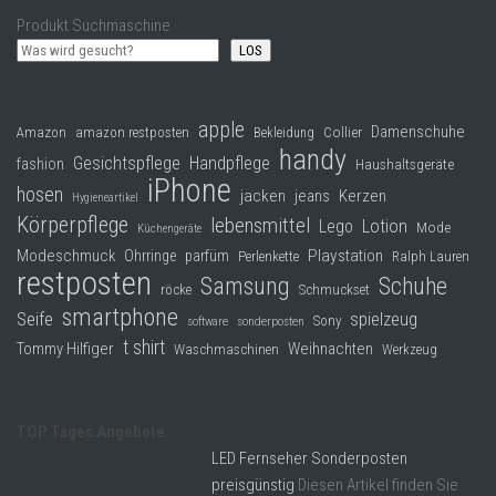
Produkt Suchmaschine
LOS
apple
Damenschuhe
Collier
Amazon
amazon restposten
Bekleidung
handy
Gesichtspflege
Handpflege
fashion
Haushaltsgeräte
iPhone
hosen
jacken
jeans
Kerzen
Hygieneartikel
Körperpflege
lebensmittel
Lego
Lotion
Mode
Küchengeräte
Modeschmuck
Playstation
Ohrringe
parfüm
Perlenkette
Ralph Lauren
restposten
Samsung
Schuhe
röcke
Schmuckset
smartphone
Seife
spielzeug
Sony
software
sonderposten
t shirt
Tommy Hilfiger
Weihnachten
Waschmaschinen
Werkzeug
TOP Tages Angebote
LED Fernseher Sonderposten
preisgünstig
Diesen Artikel finden Sie