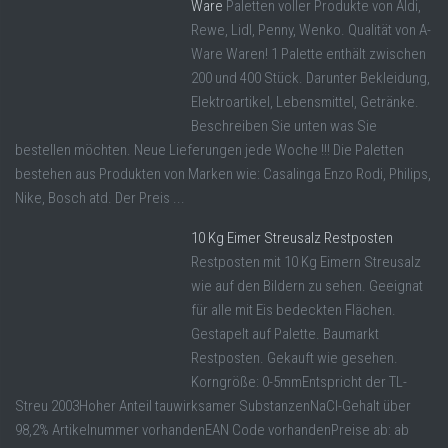
Ware
Paletten voller Produkte von Aldi,
Rewe, Lidl, Penny, Wenko. Qualität von A-
Ware Waren! 1 Palette enthält zwischen
200 und 400 Stück. Darunter Bekleidung,
Elektroartikel, Lebensmittel, Getränke.
Beschreiben Sie unten was Sie
bestellen möchten. Neue Lieferungen jede Woche !!! Die Paletten
bestehen aus Produkten von Marken wie: Casalinga Enzo Rodi, Philips,
Nike, Bosch atd. Der Preis ...
10 Kg Eimer Streusalz Restposten
Restposten mit 10 Kg Eimern Streusalz
wie auf den Bildern zu sehen. Geeignat
für alle mit Eis bedeckten Flächen.
Gestapelt auf Palette. Baumarkt
Restposten. Gekauft wie gesehen.
Korngröße: 0-5mmEntspricht der TL-
Streu 2003Hoher Anteil tauwirksamer SubstanzenNaCl-Gehalt über
98,2% Artikelnummer vorhandenEAN Code vorhandenPreise ab: ab