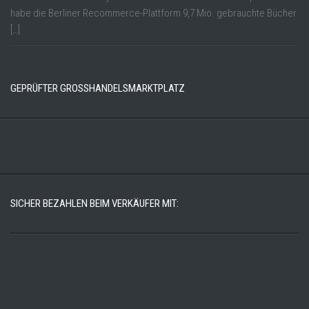
habe die Berliner Recommerce-Plattform 9,7 Mio. gebrauchte Bücher
[…]
GEPRÜFTER GROSSHANDELSMARKTPLATZ
SICHER BEZAHLEN BEIM VERKÄUFER MIT: