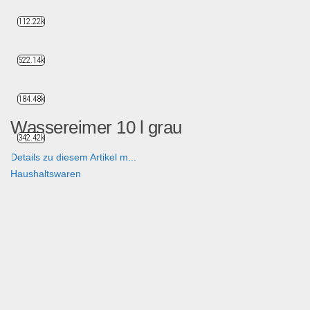
112.22k
522.14k
184.48k
Wassereimer 10 l grau
342.42k
Details zu diesem Artikel m...
Haushaltswaren