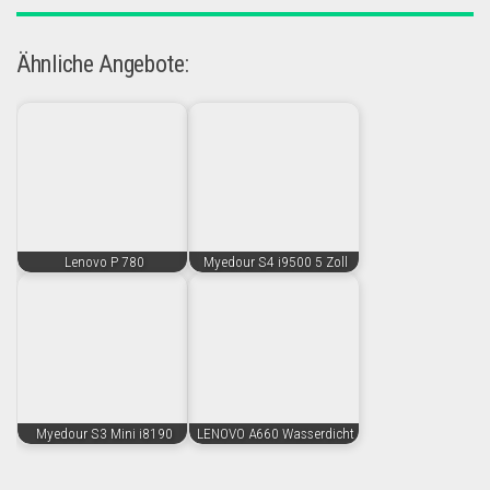
Ähnliche Angebote:
Lenovo P 780
Myedour S4 i9500 5 Zoll
Myedour S3 Mini i8190
LENOVO A660 Wasserdicht