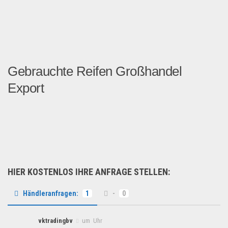
Gebrauchte Reifen Großhandel
Export
Gebrauchte Reifen...
Fahrzeuge & Transport
HIER KOSTENLOS IHRE ANFRAGE STELLEN:
Händleranfragen:
1
-
0
vktradingbv
um Uhr