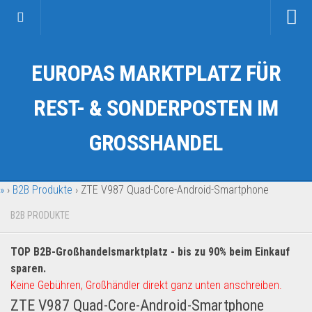
Startseite
EUROPAS MARKTPLATZ FÜR
Kategorien
Auto & Motorrad
REST- & SONDERPOSTEN IM
Drogerie & Tierbedarf
GROSSHANDEL
Fahrzeuge & Transport
Fashion & Mode
»
›
B2B Produkte
›
ZTE V987 Quad-Core-Android-Smartphone
Garten & Werkzeug
Geschäft, Büro & Schreibwaren
B2B PRODUKTE
Geschenkartikel
TOP B2B-Großhandelsmarktplatz - bis zu 90% beim Einkauf
Haushaltswaren
sparen.
Handy und Smartphone
Keine Gebühren, Großhändler direkt ganz unten anschreiben.
ZTE V987 Quad-Core-Android-Smartphone
Kosmetik & Pflege