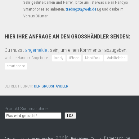
Sehr geehrte Damen und Herren, bitte um liste was sie an Handys/
Smartphones so anbieten.
trading20@web.de
Lg und danke im
Voraus Bäumer
HIER IHRE ANFRAGE AN DEN GROSSHÄNDLER SENDEN:
Du musst
angemeldet
sein, um einen Kommentar abzugeben.
weitere Händler Angebote:
handy
iPhone
Mobilfunk
Mobiltelefon
smartphone
BETREUT DURCH:
DEN GROSSHÄNDLER
·
Produkt Suchmaschine
LOS
apple
Damenschuhe
Collier
Amazon
amazon restposten
Bekleidung