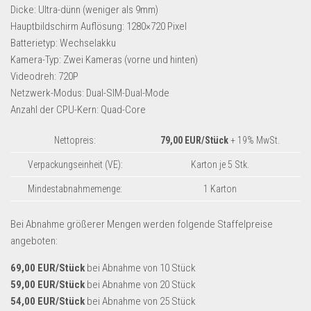
Dropshipping-Produkte
Dicke: Ultra-dünn (weniger als 9mm)
Hauptbildschirm Auflösung: 1280×720 Pixel
B2B Produkte
Batterietyp: Wechselakku
Grosshandel
Kamera-Typ: Zwei Kameras (vorne und hinten)
Amazon
Videodreh: 720P
Netzwerk-Modus: Dual-SIM-Dual-Mode
Aldi
Anzahl der CPU-Kern: Quad-Core
Lidl
Nettopreis:
79,00 EUR/Stück
+ 19% MwSt.
Kostenlos verkaufen
Verpackungseinheit (VE):
Karton je 5 Stk.
Anmelden
Mindestabnahmemenge:
1 Karton
Kostenlos Registrieren
Bei Abnahme größerer Mengen werden folgende Staffelpreise
Newsletter
angeboten:
69,00 EUR/Stück
bei Abnahme von 10 Stück
59,00 EUR/Stück
bei Abnahme von 20 Stück
54,00 EUR/Stück
bei Abnahme von 25 Stück