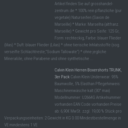
Artikel finden Sie auf grosshandel-
zentrum.de * 100% rein pflanzliche (pur
vegetale) Naturseifen (Savon de
Marseille) * Marke: Marselha (altfranz.
Marseille) * Gewicht pro Seife: 125 Gr,
Form: rechteckig, Farbe: blauer Flieder
(lilas) * Duft: blauer Flieder (Lilas) * ohne tierische Inhlatsstoffe (sog.
verseifte Schlachtreste,"Sodium Tallowate") * ohne jegliche
Mineralöle, ohne Parabene und ohne synthetische ...
Calvin Klein Herren Boxershorts TRUNK,
3er Pack
Calvin Klein Underwear. 95%
Baumwolle, 5% Elasthan Pflegehinweis:
Maschinenwäsche kalt (30° max)
Modellnummer: U2664G Artikelnummer
vorhanden EAN Code vorhanden Preise
ab: 6,90€ MwSt. zzgl. 19,00 % Stück pro
Verpackungseinheiten: 2 Gewicht in KG 0.00 Mindestbestellmenge in
VE mindestens 1 VE