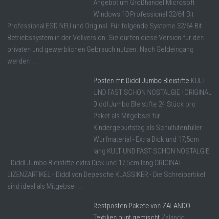
Angebot um Großhandel Microsoft
Windows 10 Professional 32/64 Bit
Professional ESD NEU und Original. Für folgende Systeme 32/64 Bit
Betriebssystem in der Vollversion. Sie dürfen diese Version für den
privaten und gewerblichen Gebrauch nutzen. Nach Geldeingang
werden ...
Posten mit Diddl Jumbo Bleistifte
KULT
UND FAST SCHON NOSTALGIE ! ORIGINAL
Diddl Jumbo Bleistifte 24 Stück pro
Paket als Mitgebsel für
Kindergeburtstag als Schultütenfüller
Wurfmaterial - Extra Dick und 17,5cm
lang KULT UND FAST SCHON NOSTALGIE
- Diddl Jumbo Bleistifte extra Dick und 17,5cm lang ORIGINAL
LIZENZARTIKEL - Diddl von Depesche KLASSIKER - Die Schreibartikel
sind ideal als Mitgebsel ...
Restposten Pakete von ZALANDO
Textilien bunt gemischt
Zalando