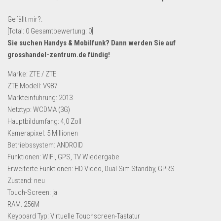
Lebensmittel & Getränke
Gefällt mir?:
Multimedia & Elektro
[Total:
0
Gesamtbewertung:
0
]
Sie suchen Handys & Mobilfunk? Dann werden Sie auf
Münzen
grosshandel-zentrum.de
fündig!
Spielzeug & Games
Marke: ZTE / ZTE
Schuhe & Accessoires
ZTE Modell: V987
Sport & Freizeit
Markteinführung: 2013
Netztyp: WCDMA (3G)
Uhren & Schmuck
Hauptbildumfang: 4,0 Zoll
Wohnen & Einrichten
Kamerapixel: 5 Millionen
Restposten-Angebote
Betriebssystem: ANDROID
Funktionen: WIFI, GPS, TV Wiedergabe
Restposten für Privatpersonen
Erweiterte Funktionen: HD Video, Dual Sim Standby, GPRS
eBay Restposten kaufen
Zustand: neu
Sonderposten-Angebote
Touch-Screen: ja
RAM: 256M
Saison & Eventprodkte
Keyboard Typ: Virtuelle Touchscreen-Tastatur