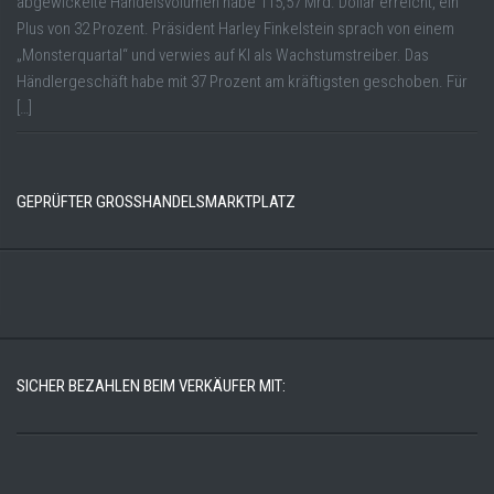
abgewickelte Handelsvolumen habe 115,57 Mrd. Dollar erreicht, ein
Plus von 32 Prozent. Präsident Harley Finkelstein sprach von einem
„Monsterquartal“ und verwies auf KI als Wachstumstreiber. Das
Händlergeschäft habe mit 37 Prozent am kräftigsten geschoben. Für
[…]
GEPRÜFTER GROSSHANDELSMARKTPLATZ
SICHER BEZAHLEN BEIM VERKÄUFER MIT: