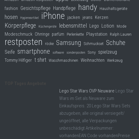
handy
Gesichtspflege
Handpflege
fashion
Haushaltsgeräte
iPhone
hosen
jacken
jeans
Kerzen
Hygieneartikel
Körperpflege
lebensmittel
Lego
Lotion
Mode
Küchengeräte
Modeschmuck
Playstation
Ohrringe
parfüm
Perlenkette
Ralph Lauren
restposten
Samsung
Schuhe
röcke
Schmuckset
smartphone
Seife
spielzeug
Sony
software
sonderposten
t shirt
Tommy Hilfiger
Weihnachten
Waschmaschinen
Werkzeug
TOP Tages Angebote
Lego Star Wars OVP Neuware
Lego Star
Wars im Set als Neuware zum
Einkaufspreis. 20 Lego Star Wars Sets
abzugeben, alle original versiegelt/
ungeöffnet, alle Verpackungen
unbeschädigt Artikelnummer:
vorhandenEAN Code vorhandenPreise