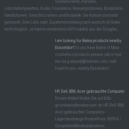
Sonnencreme, Parfüms,
Lidschattenpaletten, Puder, Foundation, Reinungslotionen, Bodylotion,
Handlotionen, Gesichtscremes und Bodymilk. Die Kartoin sind wild
gemischt. Eine Liste oder Zusammenstellung nach wunsch ist leider
nicht möglich. Je Karton mindestens 60 Produkte aus der Douglas ...
I am looking for Balea products nearby
Düsseldorf
Do you have Balea of Mixa
cosmetics products please call or text
me via g.alasadi@hotmail.com, I will
travel to you nearby Düsseldorf
HP, Dell, IBM, Acer gebrauchte Computer
Diesen Artikel finden Sie auf b2b-
grosshaendleradressen.de HP, Dell, IBM,
Acer gebrauchte Computers -
Lagerüberhänge PostenPreis: 8335 € /
GesamtheitMindestabnahme: