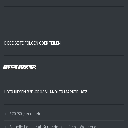
DIESE SEITE FOLGEN ODER TEILEN:
112.22k
522.14k
184.48k
342.42k
ÜBER DIESEN B2B-GROSSHÄNDLER MARKTPLATZ
#20780 (kein Titel)
Aktuelle Edelmetall-Kurse direkt auf Ihrer Webseite