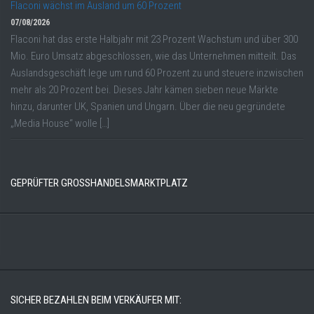
Flaconi wächst im Ausland um 60 Prozent
07/08/2026
Flaconi hat das erste Halbjahr mit 23 Prozent Wachstum und über 300
Mio. Euro Umsatz abgeschlossen, wie das Unternehmen mitteilt. Das
Auslandsgeschäft lege um rund 60 Prozent zu und steuere inzwischen
mehr als 20 Prozent bei. Dieses Jahr kämen sieben neue Märkte
hinzu, darunter UK, Spanien und Ungarn. Über die neu gegründete
„Media House“ wolle […]
GEPRÜFTER GROSSHANDELSMARKTPLATZ
SICHER BEZAHLEN BEIM VERKÄUFER MIT: