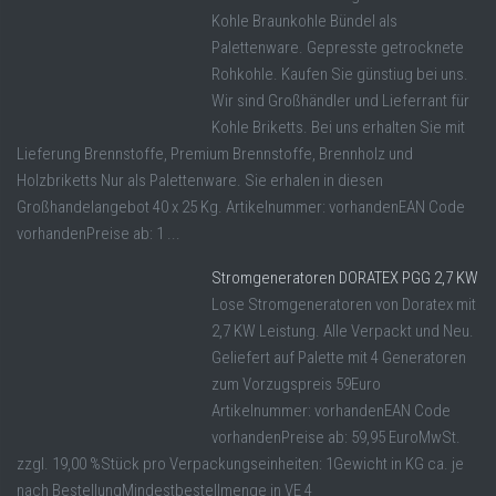
Kohle Braunkohle Bündel als
Palettenware. Gepresste getrocknete
Rohkohle. Kaufen Sie günstiug bei uns.
Wir sind Großhändler und Lieferrant für
Kohle Briketts. Bei uns erhalten Sie mit
Lieferung Brennstoffe, Premium Brennstoffe, Brennholz und
Holzbriketts Nur als Palettenware. Sie erhalen in diesen
Großhandelangebot 40 x 25 Kg. Artikelnummer: vorhandenEAN Code
vorhandenPreise ab: 1 ...
Stromgeneratoren DORATEX PGG 2,7 KW
Lose Stromgeneratoren von Doratex mit
2,7 KW Leistung. Alle Verpackt und Neu.
Geliefert auf Palette mit 4 Generatoren
zum Vorzugspreis 59Euro
Artikelnummer: vorhandenEAN Code
vorhandenPreise ab: 59,95 EuroMwSt.
zzgl. 19,00 %Stück pro Verpackungseinheiten: 1Gewicht in KG ca. je
nach BestellungMindestbestellmenge in VE 4