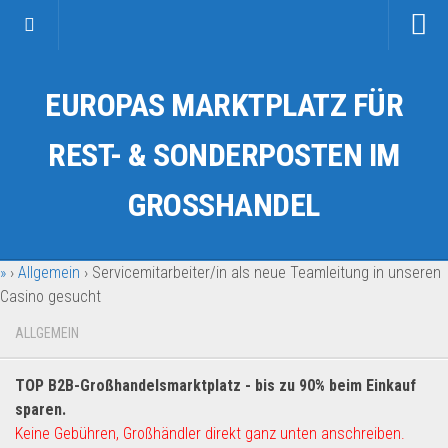
Startseite
EUROPAS MARKTPLATZ FÜR
Kategorien
Auto & Motorrad
REST- & SONDERPOSTEN IM
Drogerie & Tierbedarf
GROSSHANDEL
Fahrzeuge & Transport
Fashion & Mode
»
›
Allgemein
›
Servicemitarbeiter/in als neue Teamleitung in unseren
Garten & Werkzeug
Casino gesucht
Geschäft, Büro & Schreibwaren
ALLGEMEIN
Geschenkartikel
Haushaltswaren
TOP B2B-Großhandelsmarktplatz - bis zu 90% beim Einkauf
Handy und Smartphone
sparen.
Keine Gebühren, Großhändler direkt ganz unten anschreiben.
Kosmetik & Pflege