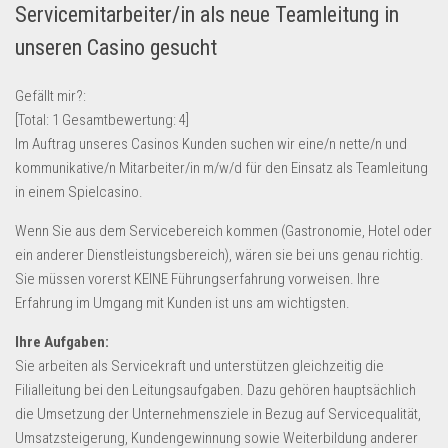
Servicemitarbeiter/in als neue Teamleitung in
Lebensmittel & Getränke
unseren Casino gesucht
Multimedia & Elektro
Münzen
Gefällt mir?:
[Total:
1
Gesamtbewertung:
4
]
Spielzeug & Games
Im Auftrag unseres Casinos Kunden suchen wir eine/n nette/n und
Schuhe & Accessoires
kommunikative/n Mitarbeiter/in m/w/d für den Einsatz als Teamleitung
Sport & Freizeit
in einem Spielcasino.
Uhren & Schmuck
Wenn Sie aus dem Servicebereich kommen (Gastronomie, Hotel oder
ein anderer Dienstleistungsbereich), wären sie bei uns genau richtig.
Wohnen & Einrichten
Sie müssen vorerst KEINE Führungserfahrung vorweisen. Ihre
Restposten-Angebote
Erfahrung im Umgang mit Kunden ist uns am wichtigsten.
Restposten für Privatpersonen
Ihre Aufgaben:
eBay Restposten kaufen
Sie arbeiten als Servicekraft und unterstützen gleichzeitig die
Sonderposten-Angebote
Filialleitung bei den Leitungsaufgaben. Dazu gehören hauptsächlich
die Umsetzung der Unternehmensziele in Bezug auf Servicequalität,
Saison & Eventprodkte
Umsatzsteigerung, Kundengewinnung sowie Weiterbildung anderer