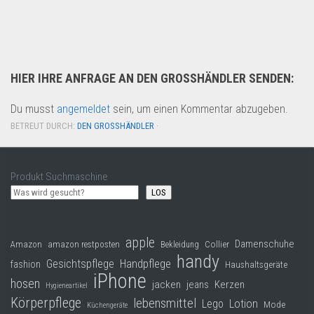
HIER IHRE ANFRAGE AN DEN GROSSHÄNDLER SENDEN:
Du musst
angemeldet
sein, um einen Kommentar abzugeben.
BETREUT DURCH:
DEN GROSSHÄNDLER
·
Produkt Suchmaschine
LOS
apple
Damenschuhe
Collier
Amazon
amazon restposten
Bekleidung
handy
Gesichtspflege
Handpflege
fashion
Haushaltsgeräte
iPhone
hosen
jacken
jeans
Kerzen
Hygieneartikel
Körperpflege
lebensmittel
Lego
Lotion
Mode
Küchengeräte