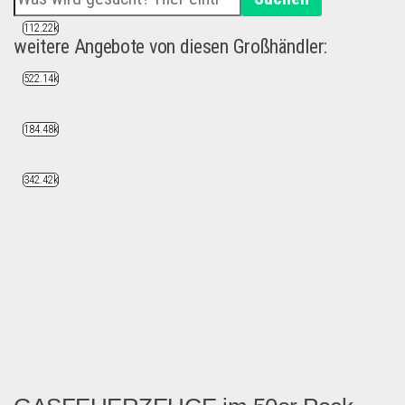
112.22k
weitere Angebote von diesen Großhändler:
522.14k
184.48k
342.42k