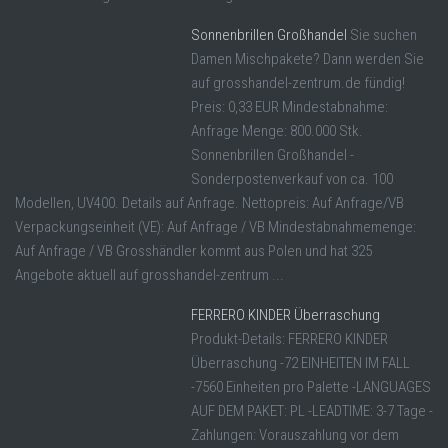
Sonnenbrillen Großhandel
Sie suchen
Damen Mischpakete? Dann werden Sie
auf grosshandel-zentrum.de fündig!
Preis: 0,33 EUR Mindestabnahme:
Anfrage Menge: 800.000 Stk.
Sonnenbrillen Großhandel -
Sonderpostenverkauf von ca. 100
Modellen, UV400. Details auf Anfrage. Nettopreis: Auf Anfrage/VB
Verpackungseinheit (VE): Auf Anfrage / VB Mindestabnahmemenge:
Auf Anfrage / VB Grosshändler kommt aus Polen und hat 325
Angebote aktuell auf grosshandel-zentrum ...
FERRERO KINDER Überraschung
Produkt-Details: FERRERO KINDER
Überraschung -72 EINHEITEN IM FALL
-7560 Einheiten pro Palette -LANGUAGES
AUF DEM PAKET: PL -LEADTIME: 3-7 Tage -
Zahlungen: Vorauszahlung vor dem