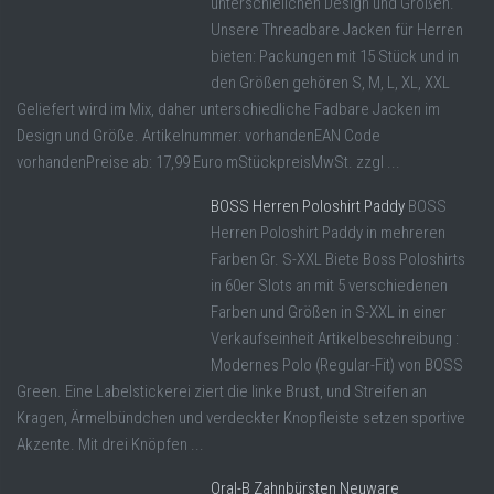
unterschielichen Design und Größen.
Unsere Threadbare Jacken für Herren
bieten: Packungen mit 15 Stück und in
den Größen gehören S, M, L, XL, XXL
Geliefert wird im Mix, daher unterschiedliche Fadbare Jacken im
Design und Größe. Artikelnummer: vorhandenEAN Code
vorhandenPreise ab: 17,99 Euro mStückpreisMwSt. zzgl ...
BOSS Herren Poloshirt Paddy
BOSS
Herren Poloshirt Paddy in mehreren
Farben Gr. S-XXL Biete Boss Poloshirts
in 60er Slots an mit 5 verschiedenen
Farben und Größen in S-XXL in einer
Verkaufseinheit Artikelbeschreibung :
Modernes Polo (Regular-Fit) von BOSS
Green. Eine Labelstickerei ziert die linke Brust, und Streifen an
Kragen, Ärmelbündchen und verdeckter Knopfleiste setzen sportive
Akzente. Mit drei Knöpfen ...
Oral-B Zahnbürsten Neuware