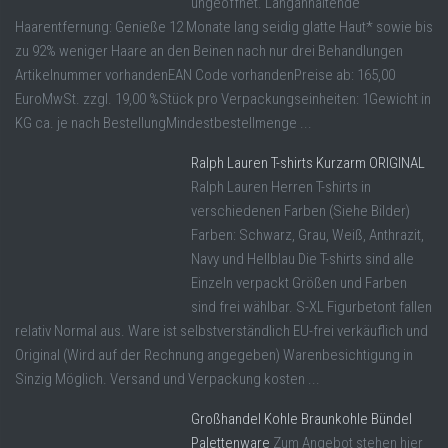
ungeöffnet. Langanhaltende
Haarentfernung: Genieße 12 Monate lang seidig glatte Haut* sowie bis
zu 92% weniger Haare an den Beinen nach nur drei Behandlungen
Artikelnummer vorhandenEAN Code vorhandenPreise ab: 165,00
EuroMwSt. zzgl. 19,00 %Stück pro Verpackungseinheiten: 1Gewicht in
KG ca. je nach BestellungMindestbestellmenge ...
Ralph Lauren T-shirts Kurzarm ORIGINAL
Ralph Lauren Herren T-shirts in
verschiedenen Farben (Siehe Bilder)
Farben: Schwarz, Grau, Weiß, Anthrazit,
Navy und Hellblau Die T-shirts sind alle
Einzeln verpackt Größen und Farben
sind frei wählbar. S-XL Figurbetont fallen
relativ Normal aus. Ware ist selbstverständlich EU-frei verkäuflich und
Original (Wird auf der Rechnung angegeben) Warenbesichtigung in
Sinzig Möglich. Versand und Verpackung kosten ...
Großhandel Kohle Braunkohle Bündel
Palettenware
Zum Angebot stehen hier