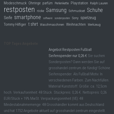
Modeschmuck
Playstation
Ohrringe
parfüm
Perlenkette
Ralph Lauren
restposten
Samsung
Schuhe
röcke
Schmuckset
smartphone
Seife
spielzeug
Sony
software
sonderposten
t shirt
Tommy Hilfiger
Weihnachten
Waschmaschinen
Werkzeug
TOP Tages Angebote
Angebot Restposten Fußball
Seifenspender nur 0,26 €
Sie suchen
Sonderposten? Dann werden Sie auf
grosshandel-zentrum.de fündig! Schöne
Seifenspender. Als Fußball Motiv. In
verschiedenen Farben. Zum Nachfüllen.
Material Kunststoff. Größe: ca. 12,5cm
hoch. Verkaufseinheit: 48 Stück. Stückpreis: 0,26 €. Nettopreis: 0,26
EUR/Stück + 19% MwSt. Verpackungseinheit (VE): 48
Mindestabnahmemenge: 48 Grosshändler kommt aus Deutschland
und hat 1752 Angebote aktuell auf grosshandel-zentrum eingestellt.