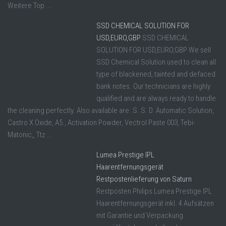
Weitere Top ...
SSD CHEMICAL SOLUTION FOR
USD,EURO,GBP
SSD CHEMICAL
SOLUTION FOR USD,EURO,GBP We sell
SSD Chemical Solution used to clean all
type of blackened, tainted and defaced
bank notes. Our technicians are highly
qualified and are always ready to handle
the cleaning perfectly. Also available are .S. S. D. Automatic Solution,
Castro X Oxide, A5., Activation Powder, Vectrol Paste 003, Tebi-
Matonic,, Ttz ...
Lumea Prestige IPL
Haarentfernungsgerät
Restpostenlieferung von Saturn
Restposten Philips Lumea Prestige IPL
Haarentfernungsgerät inkl. 4 Aufsätzen
mit Garantie und Verpackung