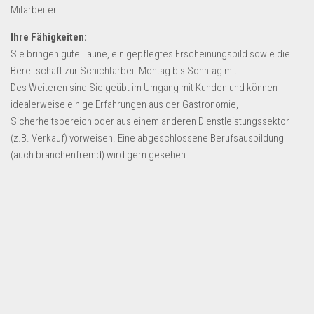
Dropshipping-Produkte
Mitarbeiter.
B2B Produkte
Ihre Fähigkeiten:
Grosshandel
Sie bringen gute Laune, ein gepflegtes Erscheinungsbild sowie die
Bereitschaft zur Schichtarbeit Montag bis Sonntag mit.
Amazon
Des Weiteren sind Sie geübt im Umgang mit Kunden und können
Aldi
idealerweise einige Erfahrungen aus der Gastronomie,
Sicherheitsbereich oder aus einem anderen Dienstleistungssektor
Lidl
(z.B. Verkauf) vorweisen. Eine abgeschlossene Berufsausbildung
Kostenlos verkaufen
(auch branchenfremd) wird gern gesehen.
Anmelden
Kostenlos Registrieren
Newsletter