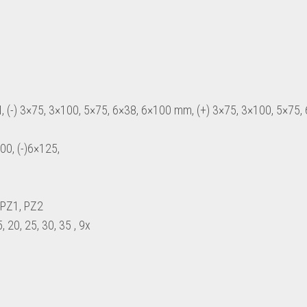
-) 3×75, 3×100, 5×75, 6×38, 6×100 mm, (+) 3×75, 3×100, 5×75, 
00, (-)6×125,
4, PZ1, PZ2
, 20, 25, 30, 35 , 9x