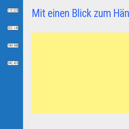
Mit einen Blick zum Hän
112.22k
522.14k
184.48k
342.42k