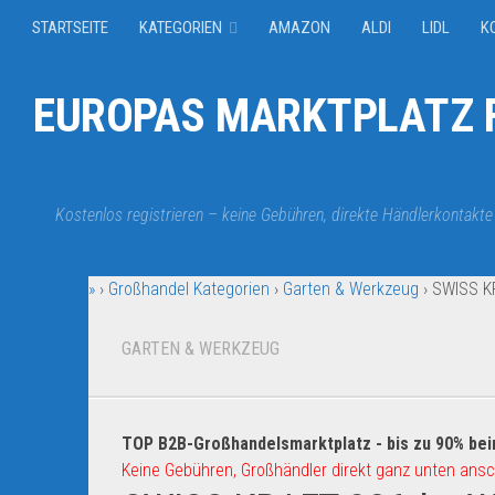
STARTSEITE
KATEGORIEN
AMAZON
ALDI
LIDL
K
EUROPAS MARKTPLATZ F
Kostenlos registrieren – keine Gebühren, direkte Händlerkontakte
»
›
Großhandel Kategorien
›
Garten & Werkzeug
›
SWISS KR
GARTEN & WERKZEUG
TOP B2B-Großhandelsmarktplatz - bis zu 90% bei
Keine Gebühren, Großhändler direkt ganz unten ansc