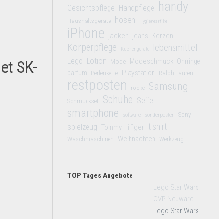
handy
Gesichtspflege
Handpflege
hosen
Haushaltsgeräte
Hygieneartikel
iPhone
jacken
jeans
Kerzen
Körperpflege
lebensmittel
Küchengeräte
Lego
Lotion
Modeschmuck
et SK-
Mode
Ohrringe
Playstation
parfüm
Perlenkette
Ralph Lauren
restposten
Samsung
röcke
Schuhe
Seife
Schmuckset
smartphone
Sony
software
sonderposten
t shirt
spielzeug
Tommy Hilfiger
Weihnachten
Waschmaschinen
Werkzeug
TOP Tages Angebote
Lego Star Wars
OVP Neuware
Lego Star Wars