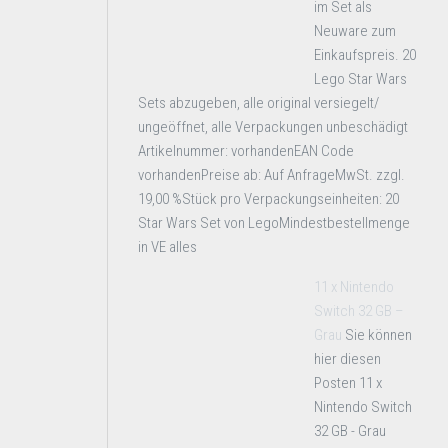
im Set als
Neuware zum
Einkaufspreis. 20
Lego Star Wars
Sets abzugeben, alle original versiegelt/
ungeöffnet, alle Verpackungen unbeschädigt
Artikelnummer: vorhandenEAN Code
vorhandenPreise ab: Auf AnfrageMwSt. zzgl.
19,00 %Stück pro Verpackungseinheiten: 20
Star Wars Set von LegoMindestbestellmenge
in VE alles
11 x Nintendo
Switch 32 GB –
Grau
Sie können
hier diesen
Posten 11 x
Nintendo Switch
32 GB - Grau