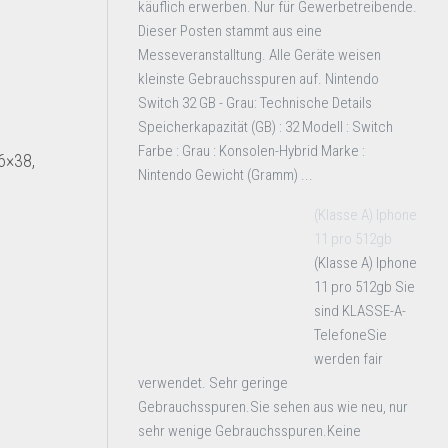
käuflich erwerben. Nur für Gewerbetreibende.
Dieser Posten stammt aus eine
Messeveranstalltung. Alle Geräte weisen
kleinste Gebrauchsspuren auf. Nintendo
Switch 32 GB - Grau: Technische Details
Speicherkapazität (GB) : 32 Modell : Switch
Farbe : Grau : Konsolen-Hybrid Marke :
6×38,
Nintendo Gewicht (Gramm) ...
(Klasse A) Iphone
11 pro 512gb
(Klasse A) Iphone
11 pro 512gb Sie
sind KLASSE-A-
TelefoneSie
werden fair
verwendet. Sehr geringe
Gebrauchsspuren.Sie sehen aus wie neu, nur
sehr wenige Gebrauchsspuren.Keine