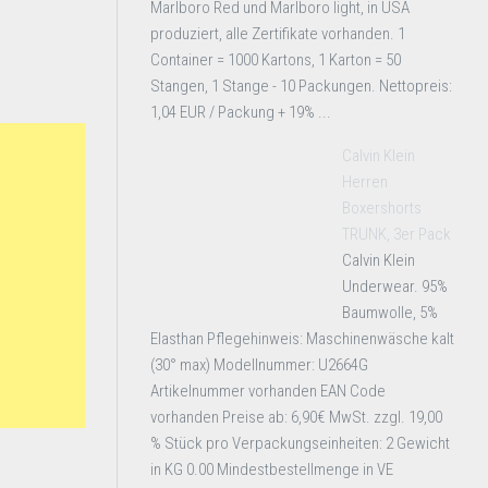
Marlboro Red und Marlboro light, in USA
produziert, alle Zertifikate vorhanden. 1
Container = 1000 Kartons, 1 Karton = 50
Stangen, 1 Stange - 10 Packungen. Nettopreis:
1,04 EUR / Packung + 19% ...
Calvin Klein
Herren
Boxershorts
TRUNK, 3er Pack
Calvin Klein
Underwear. 95%
Baumwolle, 5%
Elasthan Pflegehinweis: Maschinenwäsche kalt
(30° max) Modellnummer: U2664G
Artikelnummer vorhanden EAN Code
vorhanden Preise ab: 6,90€ MwSt. zzgl. 19,00
% Stück pro Verpackungseinheiten: 2 Gewicht
in KG 0.00 Mindestbestellmenge in VE