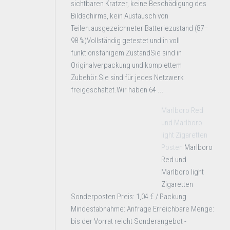
sichtbaren Kratzer, keine Beschädigung des
Bildschirms, kein Austausch von
Teilen.ausgezeichneter Batteriezustand (87–
98 %)Vollständig getestet und in voll
funktionsfähigem ZustandSie sind in
Originalverpackung und komplettem
Zubehör.Sie sind für jedes Netzwerk
freigeschaltet.Wir haben 64 ...
Marlboro Red
und Marlboro
light Zigaretten
Posten
Marlboro
Red und
Marlboro light
Zigaretten
Sonderposten Preis: 1,04 € / Packung
Mindestabnahme: Anfrage Erreichbare Menge:
bis der Vorrat reicht Sonderangebot -