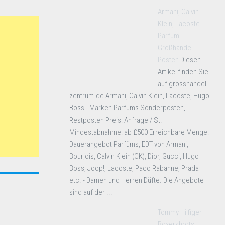
Armani, Calvin
Klein, Lacoste
Parfüm
Großhandel
Posten
Diesen
Artikel finden Sie
auf grosshandel-
zentrum.de Armani, Calvin Klein, Lacoste, Hugo
Boss - Marken Parfüms Sonderposten,
Restposten Preis: Anfrage / St.
Mindestabnahme: ab £500 Erreichbare Menge:
Dauerangebot Parfüms, EDT von Armani,
Bourjois, Calvin Klein (CK), Dior, Gucci, Hugo
Boss, Joop!, Lacoste, Paco Rabanne, Prada
etc. - Damen und Herren Düfte. Die Angebote
sind auf der ...
Tommy Hilfiger
Boxershorts