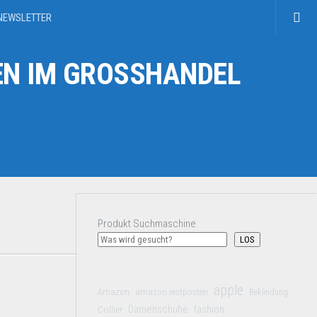
NEWSLETTER
N IM GROSSHANDEL
Produkt Suchmaschine
LOS
apple
Amazon
amazon restposten
Bekleidung
Damenschuhe
Collier
fashion