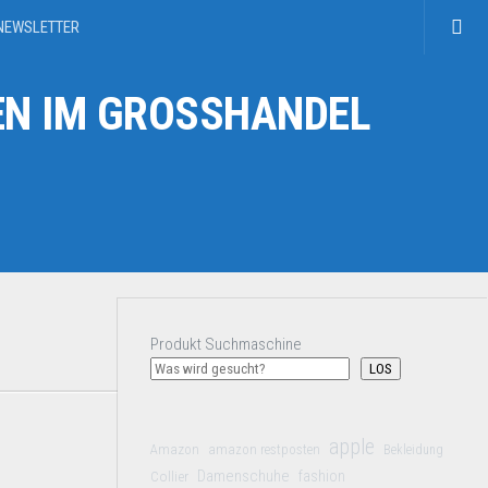
NEWSLETTER
N IM GROSSHANDEL
Produkt Suchmaschine
LOS
apple
Amazon
amazon restposten
Bekleidung
Damenschuhe
Collier
fashion