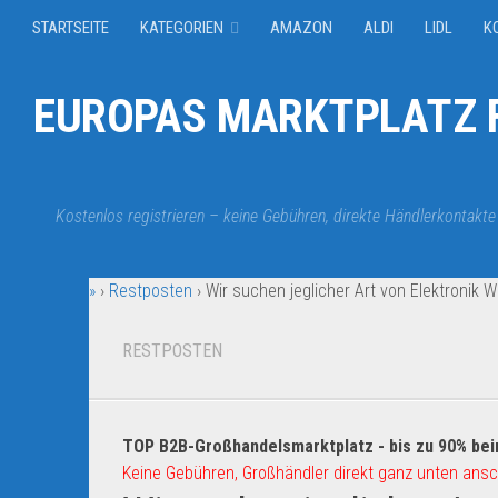
STARTSEITE
KATEGORIEN
AMAZON
ALDI
LIDL
K
EUROPAS MARKTPLATZ F
Kostenlos registrieren – keine Gebühren, direkte Händlerkontakte
»
›
Restposten
›
Wir suchen jeglicher Art von Elektronik
RESTPOSTEN
TOP B2B-Großhandelsmarktplatz - bis zu 90% bei
Keine Gebühren, Großhändler direkt ganz unten ansc