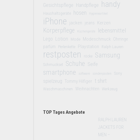
handy
Gesichtspflege
Handpflege
hosen
Haushaltsgeräte
Hygieneartikel
iPhone
jacken
jeans
Kerzen
Körperpflege
lebensmittel
Küchengeräte
Lego
Lotion
Modeschmuck
Mode
Ohrringe
Playstation
parfüm
Perlenkette
Ralph Lauren
restposten
Samsung
röcke
Schuhe
Seife
Schmuckset
smartphone
Sony
software
sonderposten
t shirt
spielzeug
Tommy Hilfiger
Weihnachten
Waschmaschinen
Werkzeug
TOP Tages Angebote
RALPH LAUREN
JACKETS FOR
MEN –