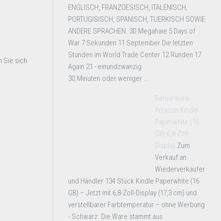
ENGLISCH, FRANZOESISCH, ITALENISCH,
PORTUGISISCH, SPANISCH, TUERKISCH SOWIE
ANDERE SPRACHEN. 3D Megahaie 5 Days of
War 7 Sekunden 11 September Die letzten
Stunden im World Trade Center 12.Runden 17
 Sie sich
Again 21 - einundzwanzig
30.Minuten.oder.weniger ...
Retourware
Amazon Kindle
Paperwhite (16
GB) 6,8-Zoll-
Display
Zum
Verkauf an
Wiederverkäufer
und Händler 134 Stück Kindle Paperwhite (16
GB) – Jetzt mit 6,8-Zoll-Display (17,3 cm) und
verstellbarer Farbtemperatur – ohne Werbung
- Schwarz. Die Ware stammt aus