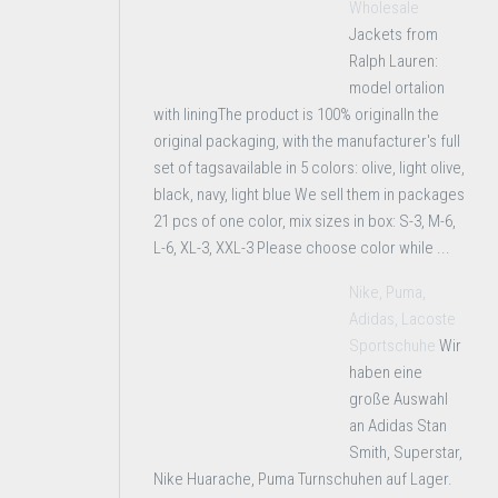
Wholesale
Jackets from
Ralph Lauren:
model ortalion
with liningThe product is 100% originalIn the
original packaging, with the manufacturer's full
set of tagsavailable in 5 colors: olive, light olive,
black, navy, light blue We sell them in packages
21 pcs of one color, mix sizes in box: S-3, M-6,
L-6, XL-3, XXL-3 Please choose color while ...
Nike, Puma,
Adidas, Lacoste
Sportschuhe
Wir
haben eine
große Auswahl
an Adidas Stan
Smith, Superstar,
Nike Huarache, Puma Turnschuhen auf Lager.