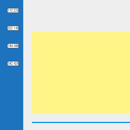
112.22k
522.14k
184.48k
342.42k