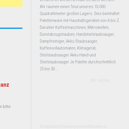
Wir räumen einen Teiul unseres 10.000
Quadrahtmeter großen Lagers. Dies beinhaltet
Palettenware mit Haushaltsgeräten von A bis Z.
Darunter Kaffeemaschinen, Mikrowellen,
Dunstabzugshauben, Handstielstaubsauger,
Dampfreiniger, Akku Staubsauger,
Kaffeevollautomaten, Klimagerät,
Stielstaubsauger Akku-Hand-und
Stielstaubsauger Je Palette durchschnittlich
25 bis 30 ...
Wir suchen
ganz
 bitte.
Restposten/Sonderposten/Retouren in