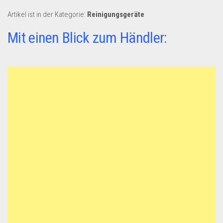
Dropshipping-Produkte
Artikel ist in der Kategorie:
Reinigungsgeräte
B2B Produkte
Mit einen Blick zum Händler:
Grosshandel
Amazon
Aldi
Lidl
Kostenlos verkaufen
Anmelden
Kostenlos Registrieren
Newsletter