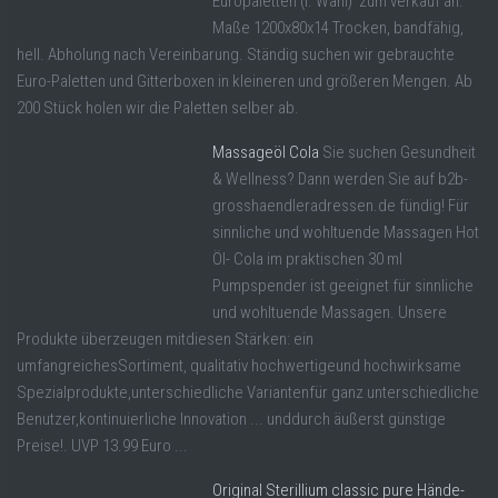
Europaletten (I. Wahl) zum verkauf an.
Maße 1200x80x14 Trocken, bandfähig,
hell. Abholung nach Vereinbarung. Ständig suchen wir gebrauchte
Euro-Paletten und Gitterboxen in kleineren und größeren Mengen. Ab
200 Stück holen wir die Paletten selber ab.
Massageöl Cola
Sie suchen Gesundheit
& Wellness? Dann werden Sie auf b2b-
grosshaendleradressen.de fündig! Für
sinnliche und wohltuende Massagen Hot
Öl- Cola im praktischen 30 ml
Pumpspender ist geeignet für sinnliche
und wohltuende Massagen. Unsere
Produkte überzeugen mitdiesen Stärken: ein
umfangreichesSortiment, qualitativ hochwertigeund hochwirksame
Spezialprodukte,unterschiedliche Variantenfür ganz unterschiedliche
Benutzer,kontinuierliche Innovation ... unddurch äußerst günstige
Preise!. UVP 13.99 Euro ...
Original Sterillium classic pure Hände-