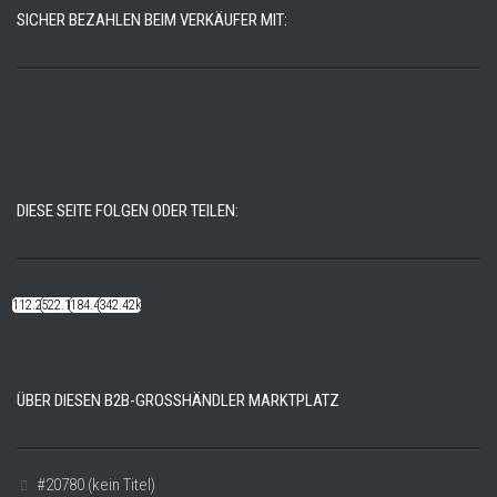
SICHER BEZAHLEN BEIM VERKÄUFER MIT:
DIESE SEITE FOLGEN ODER TEILEN:
112.22k
522.14k
184.48k
342.42k
ÜBER DIESEN B2B-GROSSHÄNDLER MARKTPLATZ
#20780 (kein Titel)