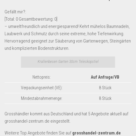
Lebensmittel & Getränke
Gefällt mir?:
Multimedia & Elektro
[Total:
0
Gesamtbewertung:
0
]
– umweltfreundlich und energiesparend! Kehrt mühelos Baumnadeln,
Münzen
Laubwerk und Schmutz durch seine extreme, hohe Tiefenwirkung.
Spielzeug & Games
Hervorragend geeignet zur Säuberung von Gartenwegen, Steingärten
Schuhe & Accessoires
und komplizierten Bodenstrukturen.
Sport & Freizeit
Krallenbesen Garten 30cm Teleskopstiel
Uhren & Schmuck
Nettopreis:
Auf Anfrage/VB
Wohnen & Einrichten
Restposten-Angebote
Verpackungseinheit (VE):
8 Stück
Restposten für Privatpersonen
Mindestabnahmemenge:
8 Stück
eBay Restposten kaufen
Grosshändler kommt aus Deutschland und hat 5 Angebote aktuell auf
Sonderposten-Angebote
grosshandel-zentrum.de eingestellt.
Saison & Eventprodkte
Weitere Top Angebote finden Sie auf
grosshandel-zentrum.de