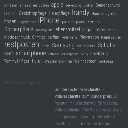
apple
Damenschuhe
Collier
Amazon
amazon restposten
Bekleidung
handy
Gesichtspflege
Handpflege
fashion
Haushaltsgeräte
iPhone
hosen
jacken
jeans
Kerzen
Hygieneartikel
Körperpflege
lebensmittel
Lego
Lotion
Mode
Küchengeräte
Modeschmuck
Playstation
Ohrringe
parfüm
Perlenkette
Ralph Lauren
restposten
Samsung
Schuhe
röcke
Schmuckset
smartphone
Seife
spielzeug
Sony
software
sonderposten
t shirt
Tommy Hilfiger
Weihnachten
Waschmaschinen
Werkzeug
TOP Tages Angebote
Sonderposten Waschmittel –
Vollwaschmittel zum Sonderpreis
23
Paletten mit Waschmittel für Wäsche,
Vollwaschmittel, Tab Waschmittel. Alles
zum günstigen Sonderpreis. Alles Auf
Palette. Fast jeder Hersteller für