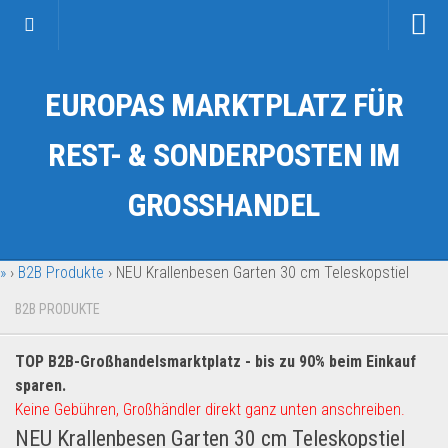
Startseite
EUROPAS MARKTPLATZ FÜR
Kategorien
Auto & Motorrad
REST- & SONDERPOSTEN IM
Drogerie & Tierbedarf
GROSSHANDEL
Fahrzeuge & Transport
Fashion & Mode
»
›
B2B Produkte
›
NEU Krallenbesen Garten 30 cm Teleskopstiel
Garten & Werkzeug
Geschäft, Büro & Schreibwaren
B2B PRODUKTE
Geschenkartikel
TOP B2B-Großhandelsmarktplatz - bis zu 90% beim Einkauf
Haushaltswaren
sparen.
Handy und Smartphone
Keine Gebühren, Großhändler direkt ganz unten anschreiben.
NEU Krallenbesen Garten 30 cm Teleskopstiel
Kosmetik & Pflege