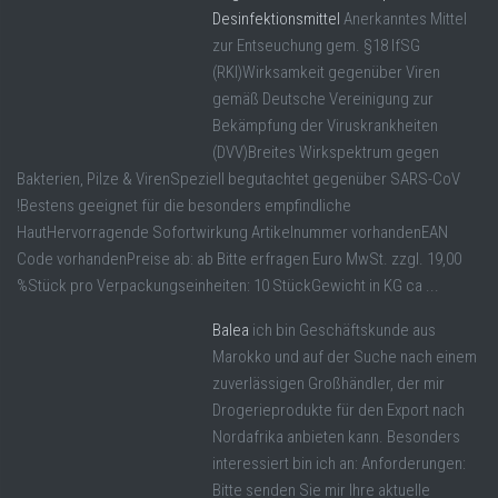
Desinfektionsmittel
Anerkanntes Mittel
zur Entseuchung gem. §18 IfSG
(RKI)Wirksamkeit gegenüber Viren
gemäß Deutsche Vereinigung zur
Bekämpfung der Viruskrankheiten
(DVV)Breites Wirkspektrum gegen
Bakterien, Pilze & VirenSpeziell begutachtet gegenüber SARS-CoV
!Bestens geeignet für die besonders empfindliche
HautHervorragende Sofortwirkung Artikelnummer vorhandenEAN
Code vorhandenPreise ab: ab Bitte erfragen Euro MwSt. zzgl. 19,00
%Stück pro Verpackungseinheiten: 10 StückGewicht in KG ca ...
Balea
ich bin Geschäftskunde aus
Marokko und auf der Suche nach einem
zuverlässigen Großhändler, der mir
Drogerieprodukte für den Export nach
Nordafrika anbieten kann. Besonders
interessiert bin ich an: Anforderungen:
Bitte senden Sie mir Ihre aktuelle