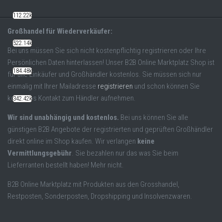
112.22k
Großhandel für Wiederverkäufer:
522.14k
Bei uns müssen Sie sich nicht kostenpflichtig registrieren oder Ihre
Persönlichen Daten hinterlassen! Unser B2B Online Marktplatz Shop ist
184.48k
für alle Einkäufer und Großhändler kostenlos. Sie müssen sich nur
einmalig mit Ihrer Mailadresse
registrieren
und schon können Sie
kostenlos Kontakt zum Händler aufnehmen.
342.42k
Wir sind unabhängig und kostenlos.
Bei uns können Sie alle
günstigen B2B Angebote der registrierten und geprüften Großhändler
direkt online im Shop kaufen. Wir verlangen
keine
Vermittlungsgebühr
. Sie bezahlen nur das was Sie beim
Lieferranten bestellt haben! Mehr nicht.
B2B Online Marktplatz mit Produkten aus den Grosshandel,
Restposten, Sonderposten, Dropshipping und Insolvenzwaren.