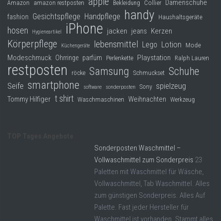
apple
Damenschuhe
Collier
Amazon
amazon restposten
Bekleidung
handy
Gesichtspflege
Handpflege
fashion
Haushaltsgeräte
iPhone
hosen
jacken
jeans
Kerzen
Hygieneartikel
Körperpflege
lebensmittel
Lego
Lotion
Mode
Küchengeräte
Modeschmuck
Playstation
Ohrringe
parfüm
Perlenkette
Ralph Lauren
restposten
Samsung
Schuhe
röcke
Schmuckset
smartphone
Seife
spielzeug
Sony
software
sonderposten
t shirt
Tommy Hilfiger
Weihnachten
Waschmaschinen
Werkzeug
TOP Tages Angebote
Sonderposten Waschmittel –
Vollwaschmittel zum Sonderpreis
23
Paletten mit Waschmittel für Wäsche,
Vollwaschmittel, Tab Waschmittel. Alles
zum günstigen Sonderpreis. Alles Auf
Palette. Fast jeder Hersteller für
Waschmittel ist vorhanden. Stammt alles