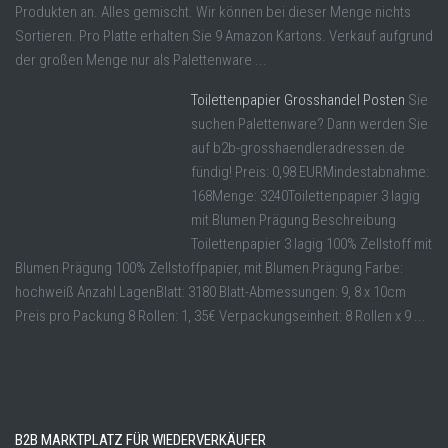
Produkten an. Alles gemischt. Wir können bei dieser Menge nichts
Sortieren. Pro Platte erhalten Sie 9 Amazon Kartons. Verkauf aufgrund
der großen Menge nur als Palettenware ...
Toilettenpapier Grosshandel Posten
Sie
suchen Palettenware? Dann werden Sie
auf b2b-grosshaendleradressen.de
fündig! Preis: 0,98 EURMindestabnahme:
168Menge: 3240Toilettenpapier 3 lagig
mit Blumen Prägung Beschreibung
Toilettenpapier 3 lagig 100% Zellstoff mit
Blumen Prägung 100% Zellstoffpapier, mit Blumen Prägung Farbe:
hochweiß Anzahl LagenBlatt: 3180 Blatt-Abmessungen: 9, 8 x 10cm
Preis pro Packung 8 Rollen: 1, 35€ Verpackungseinheit: 8 Rollen x 9 ...
B2B MARKTPLATZ FÜR WIEDERVERKÄUFER