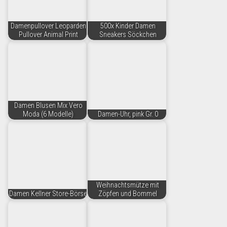
Damenpullover Leoparden
500x Kinder Damen
Pullover Animal Print
Sneakers Söckchen
Damen Blusen Mix Vero
Moda (6 Modelle)
Damen-Uhr, pink Gr. 0
Weihnachtsmütze mit
Damen Kellner Store-Börse
Zöpfen und Bommel