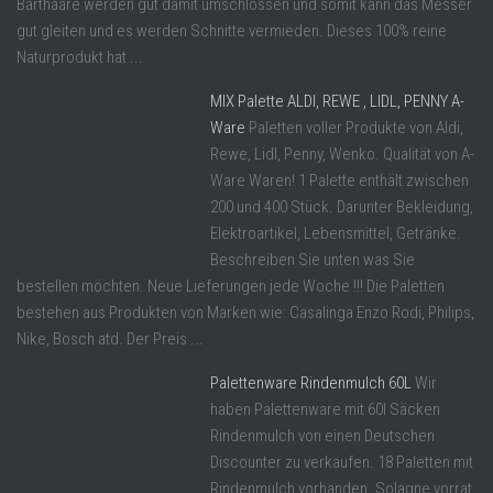
Barthaare werden gut damit umschlossen und somit kann das Messer
gut gleiten und es werden Schnitte vermieden. Dieses 100% reine
Naturprodukt hat ...
MIX Palette ALDI, REWE , LIDL, PENNY A-
Ware
Paletten voller Produkte von Aldi,
Rewe, Lidl, Penny, Wenko. Qualität von A-
Ware Waren! 1 Palette enthält zwischen
200 und 400 Stück. Darunter Bekleidung,
Elektroartikel, Lebensmittel, Getränke.
Beschreiben Sie unten was Sie
bestellen möchten. Neue Lieferungen jede Woche !!! Die Paletten
bestehen aus Produkten von Marken wie: Casalinga Enzo Rodi, Philips,
Nike, Bosch atd. Der Preis ...
Palettenware Rindenmulch 60L
Wir
haben Palettenware mit 60l Säcken
Rindenmulch von einen Deutschen
Discounter zu verkaufen. 18 Paletten mit
Rindenmulch vorhanden. Solagne vorrat