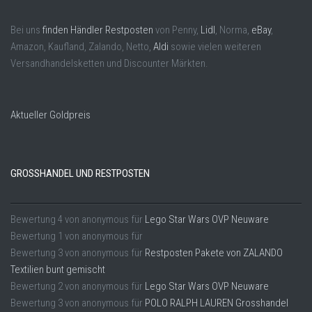
Bei uns
finden Händler Restposten
von Penny,
Lidl
, Norma,
eBay
,
Amazon, Kaufland, Zalando, Netto,
Aldi
sowie vielen weiteren
Versandhandelsketten und Discounter Märkten.
Aktueller Goldpreis
GROSSHANDEL UND RESTPOSTEN
Bewertung
4
von
anonymous
für
Lego Star Wars OVP Neuware
Bewertung
1
von
anonymous
für
Bewertung
3
von
anonymous
für
Restposten Pakete von ZALANDO
Textilien bunt gemischt
Bewertung
2
von
anonymous
für
Lego Star Wars OVP Neuware
Bewertung
3
von
anonymous
für
POLO RALPH LAUREN Grosshandel