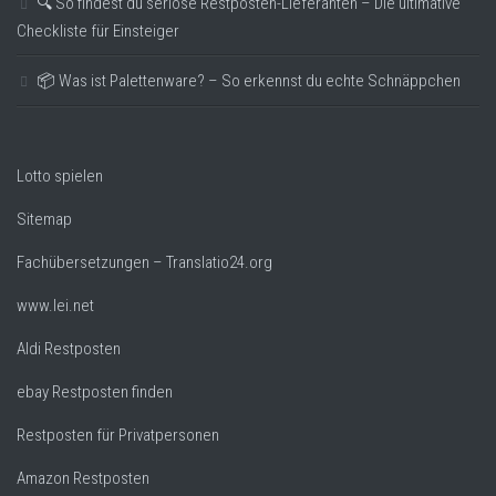
🔍 So findest du seriöse Restposten-Lieferanten – Die ultimative
Checkliste für Einsteiger
📦 Was ist Palettenware? – So erkennst du echte Schnäppchen
Lotto spielen
Sitemap
Fachübersetzungen – Translatio24.org
www.lei.net
Aldi Restposten
ebay Restposten finden
Restposten für Privatpersonen
Amazon Restposten