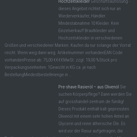
Hochzeitskleider
Geschäftsauflösung -
dieses Angebot richtet sich nur an
Wiederverkäufer, Händler.
Mindestabnahme 10 Kleider. Kein
Einzelverkauf! Brautkleider und
Hochzeitskleider in verschiedenen
Größen und verschiedener Marken. Kaufen da nur solange der Vorrat
reicht. Wenn weg dann weg. Artikelnummer vorhandenEAN Code
vorhandenPreise ab: 75,00 €€€€MwSt. zzgl. 19,00 %Stück pro
Verpackungseinheiten: 1Gewicht in KG ca. je nach
BestellungMindestbestellmenge in ...
Pre-shave Rasieröl – aus Olivenöl
Sie
suchen Körperpflege? Dann werden Sie
auf grosshandel-zentrum.de fündig!
Dieses Produkt enthält kalt gepresstes
Olivenöl mit einem sehr hohen Anteil an
Glycerin und reine ätherische Öle. Es
wird vor der Rasur aufgetragen, die