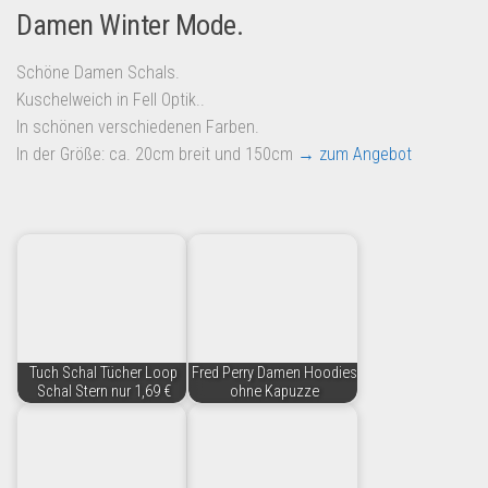
Damen Winter Mode.
Schöne Damen Schals.
Kuschelweich in Fell Optik..
In schönen verschiedenen Farben.
In der Größe: ca. 20cm breit und 150cm
→ zum Angebot
Tuch Schal Tücher Loop
Fred Perry Damen Hoodies
Schal Stern nur 1,69 €
ohne Kapuzze