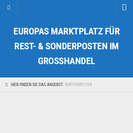
Startseite
EUROPAS MARKTPLATZ FÜR
Kategorien
Auto & Motorrad
REST- & SONDERPOSTEN IM
Drogerie & Tierbedarf
GROSSHANDEL
Fahrzeuge & Transport
Fashion & Mode
Garten & Werkzeug
HIER FINDEN SIE DAS ANGEBOT:
WINTERMÜTZEN
Geschäft, Büro & Schreibwaren
Geschenkartikel
Haushaltswaren
Handy und Smartphone
Kosmetik & Pflege