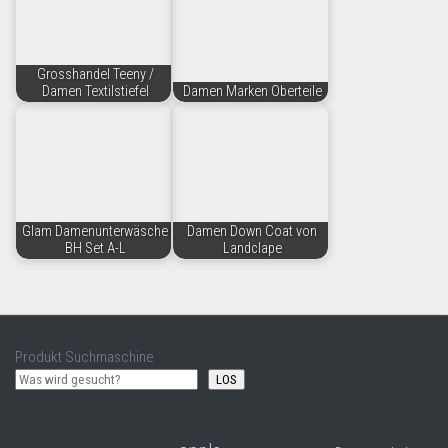
Grosshandel Teeny /
Damen Textilstiefel
Damen Marken Oberteile
Glam Damenunterwäsche
Damen Down Coat von
BH Set A-L
Landclape
Produkt Suchmaschine
LOS