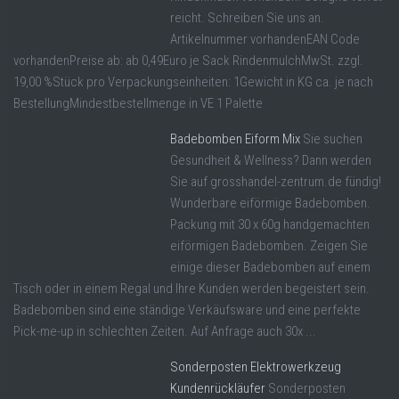
reicht. Schreiben Sie uns an.
Artikelnummer vorhandenEAN Code
vorhandenPreise ab: ab 0,49Euro je Sack RindenmulchMwSt. zzgl.
19,00 %Stück pro Verpackungseinheiten: 1Gewicht in KG ca. je nach
BestellungMindestbestellmenge in VE 1 Palette
Badebomben Eiform Mix
Sie suchen
Gesundheit & Wellness? Dann werden
Sie auf grosshandel-zentrum.de fündig!
Wunderbare eiförmige Badebomben.
Packung mit 30 x 60g handgemachten
eiförmigen Badebomben. Zeigen Sie
einige dieser Badebomben auf einem
Tisch oder in einem Regal und Ihre Kunden werden begeistert sein.
Badebomben sind eine ständige Verkäufsware und eine perfekte
Pick-me-up in schlechten Zeiten. Auf Anfrage auch 30x ...
Sonderposten Elektrowerkzeug
Kundenrückläufer
Sonderposten