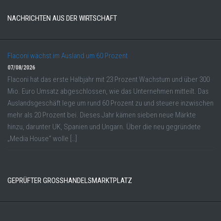
NACHRICHTEN AUS DER WIRTSCHAFT
Flaconi wächst im Ausland um 60 Prozent
07/08/2026
Flaconi hat das erste Halbjahr mit 23 Prozent Wachstum und über 300
Mio. Euro Umsatz abgeschlossen, wie das Unternehmen mitteilt. Das
Auslandsgeschäft lege um rund 60 Prozent zu und steuere inzwischen
mehr als 20 Prozent bei. Dieses Jahr kämen sieben neue Märkte
hinzu, darunter UK, Spanien und Ungarn. Über die neu gegründete
„Media House“ wolle […]
GEPRÜFTER GROSSHANDELSMARKTPLATZ