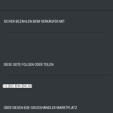
SICHER BEZAHLEN BEIM VERKÄUFER MIT:
DIESE SEITE FOLGEN ODER TEILEN:
112.22k
522.14k
184.48k
342.42k
ÜBER DIESEN B2B-GROSSHÄNDLER MARKTPLATZ