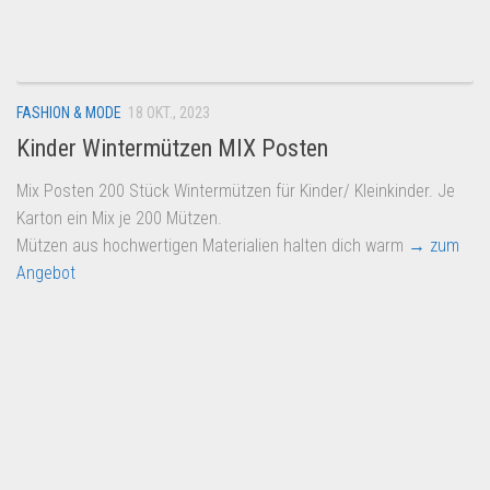
Dropshipping-Produkte
B2B Produkte
Grosshandel
FASHION & MODE
18 OKT., 2023
Amazon
Kinder Wintermützen MIX Posten
Aldi
Mix Posten 200 Stück Wintermützen für Kinder/ Kleinkinder. Je
Lidl
Karton ein Mix je 200 Mützen.
Kostenlos verkaufen
Mützen aus hochwertigen Materialien halten dich warm
→ zum
Angebot
Anmelden
Kostenlos Registrieren
Newsletter