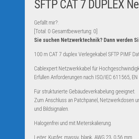
SFTP CAT 7 DUPLEX Net
Gefällt mir?:
[Total:
0
Gesamtbewertung:
0
]
Sie suchen Netzwerktechnik? Dann werden Si
100 m CAT 7 duplex Verlegekabel SFTP PIMF Da
Cablexpert Netzwerkkabel für Hochgeschwindigk
Erfüllen Anforderungen nach ISO/IEC 611565, E
Für strukturierte Gebäudeverkabelung geeignet.
Zum Anschluss an Patchpanel, Netzwerkdosen und 
und Bildsignalen.
Halogenfrei und mit Meterskalierung.
Leiter: Kupfer, massiv, blank, AWG 23, 0,56 mm