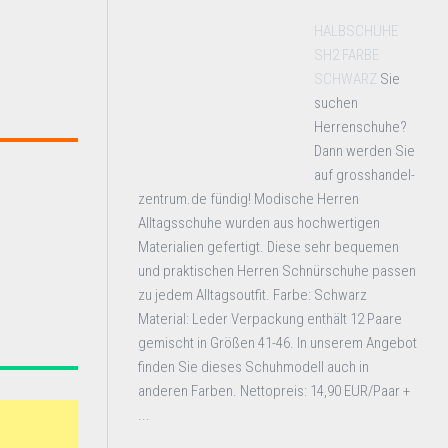
HALBSCHUHE
SH2 FARBE
SCHWARZ
Sie
suchen
Herrenschuhe?
Dann werden Sie
auf grosshandel-
zentrum.de fündig! Modische Herren
Alltagsschuhe wurden aus hochwertigen
Materialien gefertigt. Diese sehr bequemen
und praktischen Herren Schnürschuhe passen
zu jedem Alltagsoutfit. Farbe: Schwarz
Material: Leder Verpackung enthält 12 Paare
gemischt in Größen 41-46. In unserem Angebot
finden Sie dieses Schuhmodell auch in
anderen Farben. Nettopreis: 14,90 EUR/Paar +
...