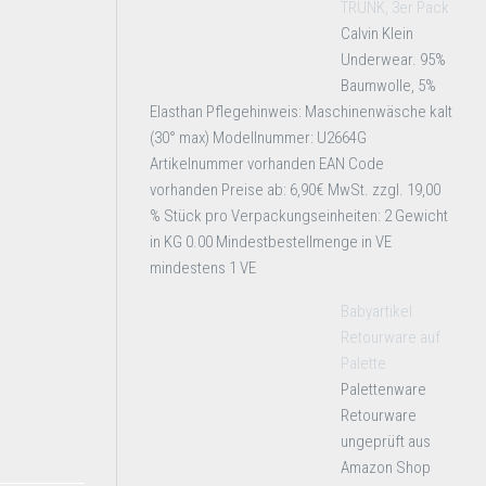
TRUNK, 3er Pack
Calvin Klein
Underwear. 95%
Baumwolle, 5%
Elasthan Pflegehinweis: Maschinenwäsche kalt
(30° max) Modellnummer: U2664G
Artikelnummer vorhanden EAN Code
vorhanden Preise ab: 6,90€ MwSt. zzgl. 19,00
% Stück pro Verpackungseinheiten: 2 Gewicht
in KG 0.00 Mindestbestellmenge in VE
mindestens 1 VE
Babyartikel
Retourware auf
Palette
Palettenware
Retourware
ungeprüft aus
Amazon Shop