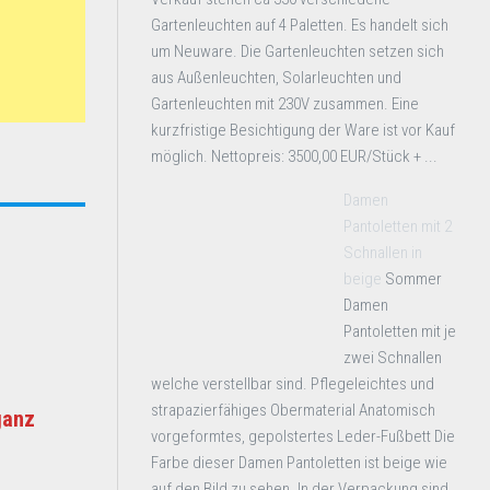
Gartenleuchten auf 4 Paletten. Es handelt sich
um Neuware. Die Gartenleuchten setzen sich
aus Außenleuchten, Solarleuchten und
Gartenleuchten mit 230V zusammen. Eine
kurzfristige Besichtigung der Ware ist vor Kauf
möglich. Nettopreis: 3500,00 EUR/Stück + ...
Damen
Pantoletten mit 2
Schnallen in
beige
Sommer
Damen
Pantoletten mit je
zwei Schnallen
welche verstellbar sind. Pflegeleichtes und
strapazierfähiges Obermaterial Anatomisch
ganz
vorgeformtes, gepolstertes Leder-Fußbett Die
Farbe dieser Damen Pantoletten ist beige wie
auf den Bild zu sehen. In der Verpackung sind