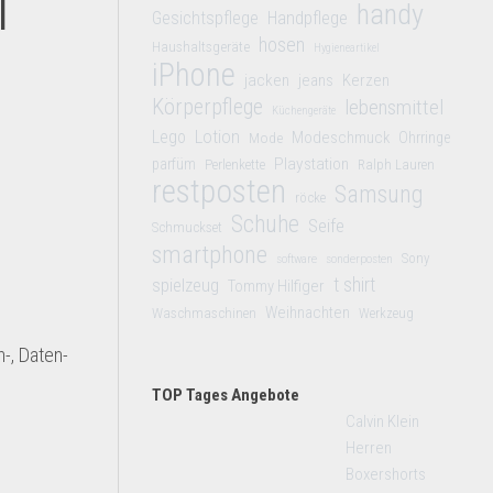
l
handy
Gesichtspflege
Handpflege
hosen
Haushaltsgeräte
Hygieneartikel
iPhone
jacken
jeans
Kerzen
Körperpflege
lebensmittel
Küchengeräte
Lego
Lotion
Modeschmuck
Mode
Ohrringe
Playstation
parfüm
Perlenkette
Ralph Lauren
restposten
Samsung
röcke
Schuhe
Seife
Schmuckset
smartphone
Sony
software
sonderposten
t shirt
spielzeug
Tommy Hilfiger
Weihnachten
Waschmaschinen
Werkzeug
-, Daten-
TOP Tages Angebote
Calvin Klein
Herren
Boxershorts