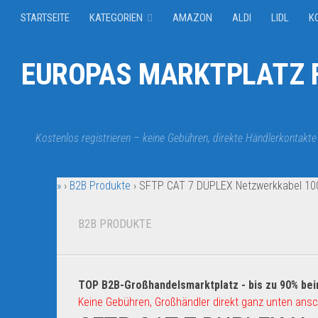
STARTSEITE
KATEGORIEN
AMAZON
ALDI
LIDL
K
EUROPAS MARKTPLATZ F
Kostenlos registrieren – keine Gebühren, direkte Händlerkontakte
»
›
B2B Produkte
›
SFTP CAT 7 DUPLEX Netzwerkkabel 100
B2B PRODUKTE
TOP B2B-Großhandelsmarktplatz - bis zu 90% bei
Keine Gebühren, Großhändler direkt ganz unten ansc