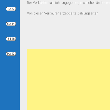
Der Verkäufer hat nicht angegeben, in welche Länder er d
112.22k
Von diesen Verkäufer akzeptierte Zahlungsarten
522.14k
184.48k
342.42k