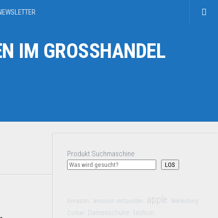
NEWSLETTER
N IM GROSSHANDEL
Produkt Suchmaschine
LOS
apple
Amazon
amazon restposten
Bekleidung
Damenschuhe
Collier
fashion