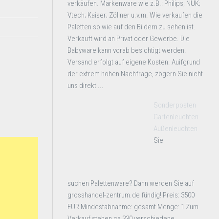
verkäufen. Markenware wie z.B.: Philips; NUK;
Vtech; Kaiser; Zöllner u.v.m. Wie verkaufen die
Paletten so wie auf den Bildern zu sehen ist.
Verkauft wird an Privat oder Gewerbe. Die
Babyware kann vorab besichtigt werden.
Versand erfolgt auf eigene Kosten. Auifgrund
der extrem hohen Nachfrage, zögern Sie nicht
uns direkt ...
Sonderposten
Gartenleuchten
Außenleuchten
Sie
suchen Palettenware? Dann werden Sie auf
grosshandel-zentrum.de fündig! Preis: 3500
EUR Mindestabnahme: gesamt Menge: 1 Zum
Verkauf stehen ca 330 verschiedene