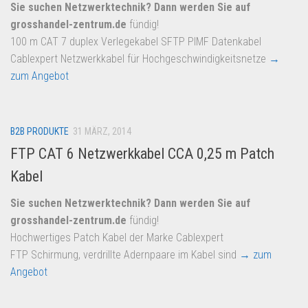
Dropshipping-Produkte
Sie suchen Netzwerktechnik? Dann werden Sie auf
grosshandel-zentrum.de
fündig!
B2B Produkte
100 m CAT 7 duplex Verlegekabel SFTP PIMF Datenkabel
Grosshandel
Cablexpert Netzwerkkabel für Hochgeschwindigkeitsnetze
→
Amazon
zum Angebot
Aldi
Lidl
B2B PRODUKTE
31 MÄRZ, 2014
Kostenlos verkaufen
FTP CAT 6 Netzwerkkabel CCA 0,25 m Patch
Kabel
Anmelden
Kostenlos Registrieren
Sie suchen Netzwerktechnik? Dann werden Sie auf
grosshandel-zentrum.de
fündig!
Newsletter
Hochwertiges Patch Kabel der Marke Cablexpert
FTP Schirmung, verdrillte Adernpaare im Kabel sind
→ zum
Angebot