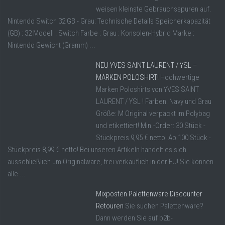
weisen kleinste Gebrauchsspuren auf.
Nintendo Switch 32 GB - Grau: Technische Details Speicherkapazität
(GB) : 32 Modell : Switch Farbe : Grau : Konsolen-Hybrid Marke :
Nintendo Gewicht (Gramm) ...
NEU YVES SAINT LAURENT / YSL –
MARKEN POLOSHIRT!
Hochwertige
Marken Poloshirts von YVES SAINT
LAURENT / YSL ! Farben: Navy und Grau
Größe: M Original verpackt im Polybag
und etikettiert! Min.-Order: 30 Stück -
Stückpreis 9,95 € netto! Ab 100 Stück -
Stückpreis 8,99 € netto! Bei unseren Artikeln handelt es sich
ausschließlich um Originalware, frei verkäuflich in der EU! Sie können
alle ...
Mixposten Palettenware Discounter
Retouren
Sie suchen Palettenware?
Dann werden Sie auf b2b-