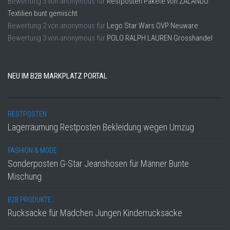
Bewertung
3
von
anonymous
für
Restposten Pakete von ZALANDO
Textilien bunt gemischt
Bewertung
2
von
anonymous
für
Lego Star Wars OVP Neuware
Bewertung
3
von
anonymous
für
POLO RALPH LAUREN Grosshandel
NEU IM B2B MARKPLATZ PORTAL
RESTPOSTEN
Lagerräumung Restposten Bekleidung wegen Umzug
FASHION & MODE
Sonderposten G-Star Jeanshosen für Männer Bunte
Mischung
B2B PRODUKTE
Rucksäcke für Mädchen Jungen Kinderrucksäcke