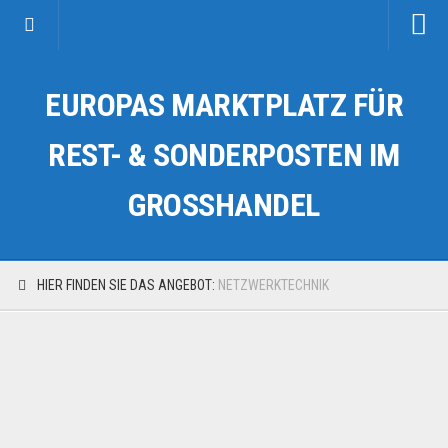
Startseite
EUROPAS MARKTPLATZ FÜR
Kategorien
Auto & Motorrad
REST- & SONDERPOSTEN IM
Drogerie & Tierbedarf
GROSSHANDEL
Fahrzeuge & Transport
Fashion & Mode
Garten & Werkzeug
HIER FINDEN SIE DAS ANGEBOT:
NETZWERKTECHNIK
Geschäft, Büro & Schreibwaren
Geschenkartikel
Haushaltswaren
Handy und Smartphone
Kosmetik & Pflege