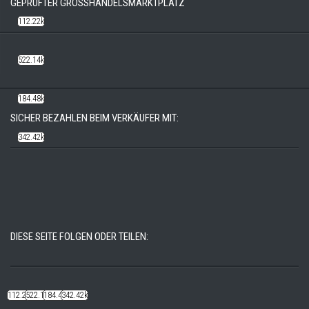
GEPRÜFTER GROSSHANDELSMARKTPLATZ
112.22k
522.14k
184.48k
SICHER BEZAHLEN BEIM VERKÄUFER MIT:
342.42k
DIESE SEITE FOLGEN ODER TEILEN:
112.22k
522.14k
184.48k
342.42k