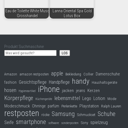
Eau de Toilette White Musc
Lanna Oriental Spa Gold
Grosshandel
Lotus Box
Produkt Suchmaschine
LOS
apple
Damenschuhe
Collier
Amazon
amazon restposten
Bekleidung
handy
Gesichtspflege
Handpflege
fashion
Haushaltsgeräte
iPhone
hosen
jacken
jeans
Kerzen
Hygieneartikel
Körperpflege
lebensmittel
Lego
Lotion
Mode
Küchengeräte
Modeschmuck
Playstation
Ohrringe
parfüm
Perlenkette
Ralph Lauren
restposten
Samsung
Schuhe
röcke
Schmuckset
smartphone
Seife
spielzeug
Sony
software
sonderposten