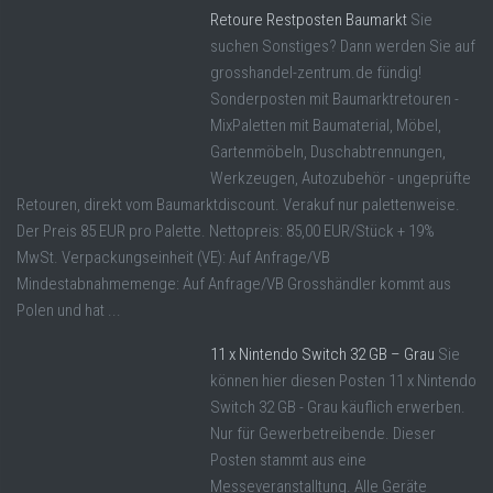
Retoure Restposten Baumarkt
Sie
suchen Sonstiges? Dann werden Sie auf
grosshandel-zentrum.de fündig!
Sonderposten mit Baumarktretouren -
MixPaletten mit Baumaterial, Möbel,
Gartenmöbeln, Duschabtrennungen,
Werkzeugen, Autozubehör - ungeprüfte
Retouren, direkt vom Baumarktdiscount. Verakuf nur palettenweise.
Der Preis 85 EUR pro Palette. Nettopreis: 85,00 EUR/Stück + 19%
MwSt. Verpackungseinheit (VE): Auf Anfrage/VB
Mindestabnahmemenge: Auf Anfrage/VB Grosshändler kommt aus
Polen und hat ...
11 x Nintendo Switch 32 GB – Grau
Sie
können hier diesen Posten 11 x Nintendo
Switch 32 GB - Grau käuflich erwerben.
Nur für Gewerbetreibende. Dieser
Posten stammt aus eine
Messeveranstalltung. Alle Geräte