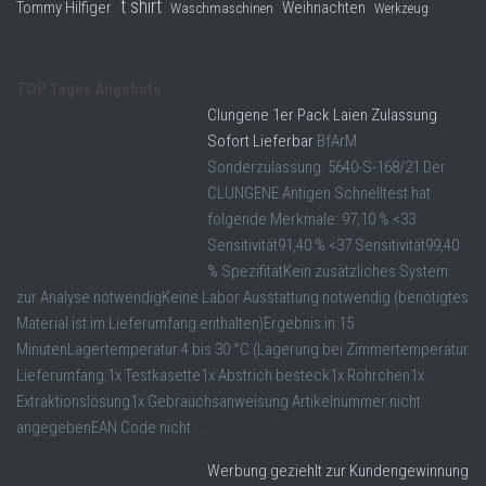
t shirt
Tommy Hilfiger
Weihnachten
Waschmaschinen
Werkzeug
TOP Tages Angebote
Clungene 1er Pack Laien Zulassung
Sofort Lieferbar
BfArM
Sonderzulassung: 5640-S-168/21 Der
CLUNGENE Antigen Schnelltest hat
folgende Merkmale: 97,10 % <33
Sensitivität91,40 % <37 Sensitivität99,40
% SpezifitätKein zusätzliches System
zur Analyse notwendigKeine Labor Ausstattung notwendig (benötigtes
Material ist im Lieferumfang enthalten)Ergebnis in 15
MinutenLagertemperatur 4 bis 30 °C (Lagerung bei Zimmertemperatur
Lieferumfang:1x Testkasette1x Abstrich besteck1x Röhrchen1x
Extraktionslösung1x Gebrauchsanweisung Artikelnummer nicht
angegebenEAN Code nicht ...
Werbung geziehlt zur Kundengewinnung