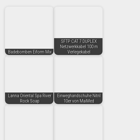
SFTP CAT 7 DUPLEX
Netzwerkkabel 100 m
Badebomben Eiform Mix
Verlegekabel
Lanna Oriental Spa River
Einweghandschuhe Nitril
Rock Soap
10er von MaiMed