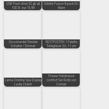
USB Flash drive 32 gb ab
Gillette Fusion 8-pack EU-
100 St. nur 15,99
Ware
Grosshandel Stecker
RESTPOSTEN 1 Palette
Schalter / Dimmer
Trinkgläser 2cl, 11 cm
Friseur-Halskrause
Lanna Oriental Spa Display
comfort 5er Rolle von
Lucky Charm
Comair