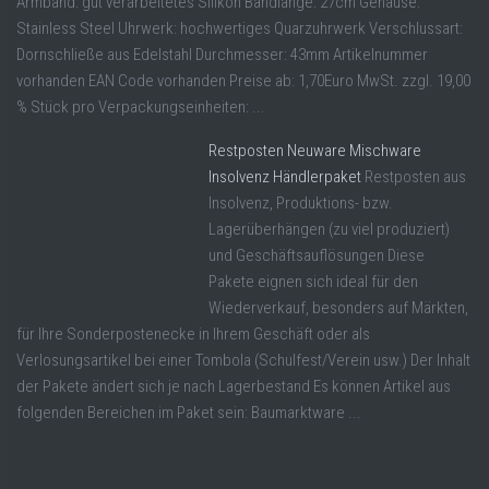
Armband: gut verarbeitetes Silikon Bandlänge: 27cm Gehäuse:
Stainless Steel Uhrwerk: hochwertiges Quarzuhrwerk Verschlussart:
Dornschließe aus Edelstahl Durchmesser: 43mm Artikelnummer
vorhanden EAN Code vorhanden Preise ab: 1,70Euro MwSt. zzgl. 19,00
% Stück pro Verpackungseinheiten: ...
Restposten Neuware Mischware
Insolvenz Händlerpaket
Restposten aus
Insolvenz, Produktions- bzw.
Lagerüberhängen (zu viel produziert)
und Geschäftsauflösungen Diese
Pakete eignen sich ideal für den
Wiederverkauf, besonders auf Märkten,
für Ihre Sonderpostenecke in Ihrem Geschäft oder als
Verlosungsartikel bei einer Tombola (Schulfest/Verein usw.) Der Inhalt
der Pakete ändert sich je nach Lagerbestand Es können Artikel aus
folgenden Bereichen im Paket sein: Baumarktware ...