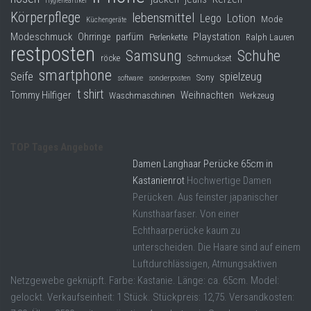
Hygieneartikel
Körperpflege
lebensmittel
Lego
Lotion
Mode
Küchengeräte
Modeschmuck
Playstation
Ohrringe
parfüm
Perlenkette
Ralph Lauren
restposten
Samsung
Schuhe
röcke
Schmuckset
smartphone
Seife
spielzeug
Sony
software
sonderposten
t shirt
Tommy Hilfiger
Weihnachten
Waschmaschinen
Werkzeug
TOP Tages Angebote
Damen Langhaar Perücke 65cm in
Kastanienrot
Hochwertige Damen
Perücken. Aus feinster japanischer
Kunsthaarfaser. Von einer
Echthaarperücke kaum zu
unterscheiden. Die Haare sind auf einem
Luftdurchlässigen, Atmungsaktiven
Netzgewebe geknüpft. Farbe: Kastanie. Länge: ca. 65cm. Model:
gelockt. Verkaufseinheit: 1 Stück. Stückpreis: 12,75. Versandkosten: