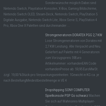
Sonderwünsche möglich Dabei sind
Nintendo Switch, Playstation Konsolen, X-Box, Gaming Bildschirme,
Nintendo Switch OLED, Steam-Deck, Nintendo Switch, PlayStation 5
Digitale Ausgabe, Nintendo Switch Lite, Xbox Serie S, PlayStation 4
Pro, Xbox One X Paletten sind durcheinander ...
Stromgeneratoren DORATEX PGG 2,7 KW
Lose Stromgeneratoren von Doratex mit
2,7 KW Leistung. Alle Verpackt und Neu.
Geliefert auf Palette mit 4 Generatoren
zum Vorzugspreis 59Euro
Artikelnummer: vorhandenEAN Code
vorhandenPreise ab: 59,95 EuroMwSt.
zzgl. 19,00 %Stück pro Verpackungseinheiten: 1Gewicht in KG ca. je
nach BestellungMindestbestellmenge in VE 4
Dropshipping SONY COMPUTER
Spielkonsole PSP Go schwarz
Machen
Sie sich auf Wahnsinns-Multiplayer-