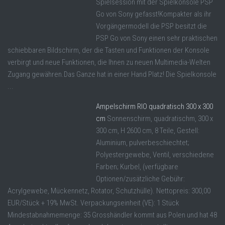
Spielsession mit der Spielkonsole PSP
Go von Sony gefasst!Kompakter als ihr
Vorgängermodell die PSP besitzt die
PSP Go von Sony einen sehr praktischen
schiebbaren Bildschirm, der die Tasten und Funktionen der Konsole
verbirgt und neue Funktionen, die Ihnen zu neuen Multimedia-Welten
Zugang gewähren.Das Ganze hat in einer Hand Platz! Die Spielkonsole
...
Ampelschirm RIO quadratisch 300 x 300
cm
Sonnenschirm, quadratischm, 300 x
300 cm, H 2600 cm, 8 Teile, Gestell:
Aluminium, pulverbeschiechtet;
Polyestergewebe, Ventil, verschiedene
Farben; Kurbel, (verfügbare
Optionen/zusätzliche Gebühr:
Acrylgewebe, Mückennetz, Rotator, Schutzhülle). Nettopreis: 300,00
EUR/Stück + 19% MwSt. Verpackungseinheit (VE): 1 Stück
Mindestabnahmemenge: 35 Grosshändler kommt aus Polen und hat 48