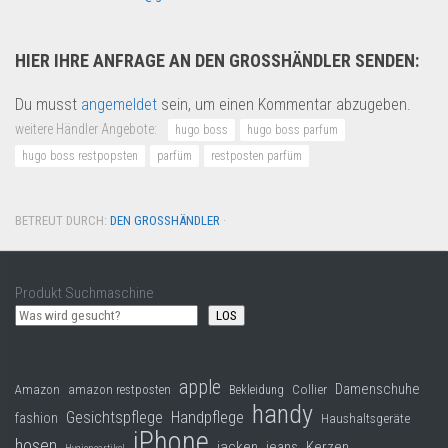
HIER IHRE ANFRAGE AN DEN GROSSHÄNDLER SENDEN:
Du musst
angemeldet
sein, um einen Kommentar abzugeben.
weitere Händler Angebote:
hugo boss
hugo boss parfum
hugo boss restpopsten
parfüm
restposten parfüm
BETREUT DURCH:
DEN GROSSHÄNDLER
·
Produkt Suchmaschine
LOS
apple
Damenschuhe
Collier
Amazon
amazon restposten
Bekleidung
handy
Gesichtspflege
Handpflege
fashion
Haushaltsgeräte
iPhone
hosen
jacken
jeans
Kerzen