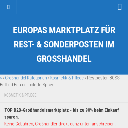
Startseite
EUROPAS MARKTPLATZ FÜR
Kategorien
Auto & Motorrad
REST- & SONDERPOSTEN IM
Drogerie & Tierbedarf
GROSSHANDEL
Fahrzeuge & Transport
Fashion & Mode
»
›
Großhandel Kategorien
›
Kosmetik & Pflege
›
Restposten BOSS
Garten & Werkzeug
Bottled Eau de Toilette Spray
Geschäft, Büro & Schreibwaren
KOSMETIK & PFLEGE
Geschenkartikel
Haushaltswaren
TOP B2B-Großhandelsmarktplatz - bis zu 90% beim Einkauf
Handy und Smartphone
sparen.
Keine Gebühren, Großhändler direkt ganz unten anschreiben.
Kosmetik & Pflege