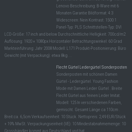
Lenovo Beschreibung: B-Ware mit 6
Monaten Garantie Bildformat: 4:3
Widescreen: Nein Kontrast: 1500:1
Panel-Typ: PLS Schnittstellen-Typ: DVI
LCD-Größe: 17 inch and below Durchschnittliche Helligkeit: 700cd/m2
Auflösung: 1920 × 1080px Horizontaler Betrachtungswinkel: 60 Grad
Markteinführung: Jahr 2008 Modell: L171 Produkt-Positionierung: Büro
Gewicht (mit Verpackung): etwa 8kg ...
Flecht Gürtel Ledergürtel Sonderposten
Sonderposten mit schönen Damen
Gürtel - Ledergürtel. Young Fashion
Mode mit Damen Leder Gürtel . Breite
Flecht Gürtel aus feinen Leder Imitat.
Modell: 125 In verschiedenen Farben,
gemischt. Gesamt Länge ca 110cm .
Breit:ca. 6,5cm Verkaufseinheit: 10 Stück. Nettopreis: 2,49 EUR/Stück
+ 19% MwSt. Verpackungseinheit (VE): 10 Mindestabnahmemenge: 10
Grosshändler kommt aus Deutschland und hat ...