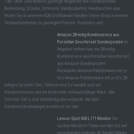
7,80. Über 2500 weitere günstige Angebote wie Sonderposten,
Bekleidung, Schuhe, Schmuck, Handyzubehör, Handtaschen usw.
finden Sie in unserem B2B Großhandel Händler Online Shop in kleinen
Verkaufseinheiten zu günstigen Preisen. Kostenlos und ...
Amazon 28-teilig Kombiservice aus
Porzellan Geschirrset Sonderposten
Im
Angebot stehen hier ein 28-teilig
Kombiservice aus Porzellan Geschirrset
aus Amazon Sonderposten
Rückläufer.Amazon Palettenware mit je
65 x Amazon Palettenware mit je 65 x 28
teiliges Geschirr-Set / Tafelservice Es handelt sich um
Kundenretouren und um nicht mehr verklaufsfähige Ware. Alle
Geschirr Set´s sind vollständig und verpackt. Bei den
Kundenrücksendungen kommt es vor das ...
Lenovo Spot 600 L171 Monitor
Sie
suchen Monitore? Dann werden Sie auf
grosshandel-zentrum.de fündig! Marke: