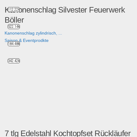
Kanonenschlag Silvester Feuerwerk
112.22k
Böller
522.14k
Kanonenschlag zylindrisch, ...
Saison & Eventprodkte
184.48k
342.42k
7 tlg Edelstahl Kochtopfset Rückläufer