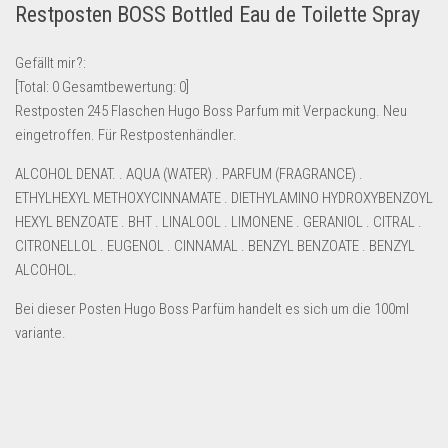
Restposten BOSS Bottled Eau de Toilette Spray
Lebensmittel & Getränke
Multimedia & Elektro
Gefällt mir?:
[Total:
0
Gesamtbewertung:
0
]
Münzen
Restposten 245 Flaschen Hugo Boss Parfum mit Verpackung. Neu
Spielzeug & Games
eingetroffen. Für Restpostenhändler.
Schuhe & Accessoires
ALCOHOL DENAT. . AQUA (WATER) . PARFUM (FRAGRANCE) .
Sport & Freizeit
ETHYLHEXYL METHOXYCINNAMATE . DIETHYLAMINO HYDROXYBENZOYL
HEXYL BENZOATE . BHT . LINALOOL . LIMONENE . GERANIOL . CITRAL .
Uhren & Schmuck
CITRONELLOL . EUGENOL . CINNAMAL . BENZYL BENZOATE . BENZYL
Wohnen & Einrichten
ALCOHOL.
Restposten-Angebote
Bei dieser Posten Hugo Boss Parfüm handelt es sich um die 100ml
Restposten für Privatpersonen
variante.
eBay Restposten kaufen
Sonderposten-Angebote
Saison & Eventprodkte