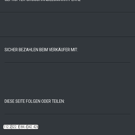
SICHER BEZAHLEN BEIM VERKÄUFER MIT:
DIESE SEITE FOLGEN ODER TEILEN:
112.22k
522.14k
184.48k
342.42k