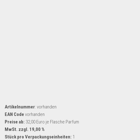
Dropshipping-Produkte
B2B Produkte
Grosshandel
Amazon
Aldi
Lidl
Kostenlos verkaufen
Anmelden
Kostenlos Registrieren
Newsletter
Artikelnummer
: vorhanden
EAN Code
vorhanden
Preise ab:
32,00 Euro je Flasche Parfum
MwSt. zzgl. 19,00 %
Stück pro Verpackungseinheiten:
1