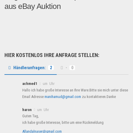
aus eBay Auktion
Ein großer Händler auf eBa...
Wohnen & Einrichten
HIER KOSTENLOS IHRE ANFRAGE STELLEN:
Händleranfragen:
2
-
0
achmed1
um Uhr
Hallo ich habe große Interesse an Ihre Ware.Bitte sie mich unter diese
Email Adresse
manihamud@gmail.com
zu kontaktieren.Danke
haron
um Uhr
Guten Tag,
ich habe große Interesse, bitte um eine Rückmeldung
Allandalnaser@gmail.com